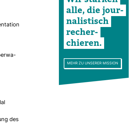
alle, die jour­
na­lis­tisch
n­ta­tion
recher­
chieren.
ber­wa­
MEHR ZU UNSERER MISSION
al
­rung des