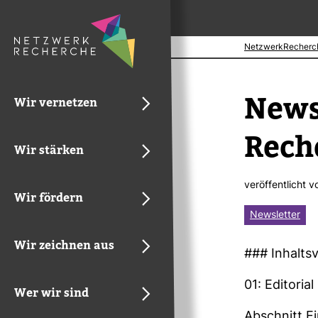
NetzwerkRecherc
News­
Wir vernetzen
Reche
Wir stärken
ver­öf­fent­licht 
Wir fördern
Newsletter
Wir zeichnen aus
### Inhalts­v
01: Edi­to­rial
Wer wir sind
Abschnitt E