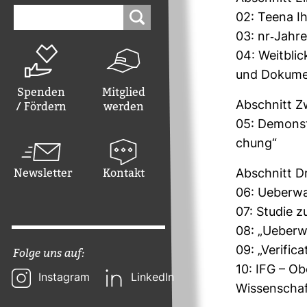
Suchen
02: Teena Ih
nach:
03: nr-​Jah­r
04: Weit­blic
und Doku­men
Spenden
Mitglied
Abschnitt Zw
/ Fördern
werden
05: Demons­tr
chung“
Newsletter
Kontakt
Abschnitt D
06: Ueber­wa
07: Studie z
08: „Ueber­
09: „Veri­fi­
Folge uns auf:
10: IFG – Obe
Instagram
LinkedIn
Wis­sen­schaf