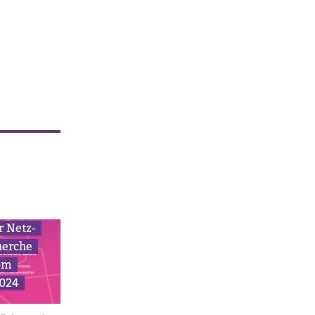
r Netz­
herche
om
2024