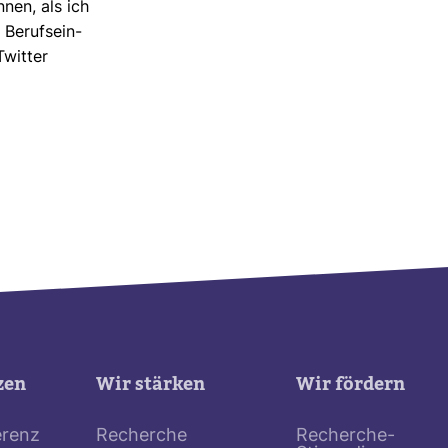
nnen, als ich
 Berufs­ein­
Twitter
zen
Wir stärken
Wir fördern
erenz
Recherche
Recherche-