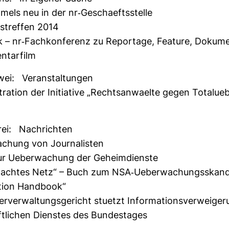
mels neu in der nr-​Ges­chaefts­stelle
es­treffen 2014
k – nr-​Fach­kon­fe­renz zu Repor­tage, Fea­ture, Doku­me
­tar­film
ei: Ver­an­stal­tungen
a­tion der Initia­tive „Rechts­an­waelte gegen Totalu­e­
rei: Nach­richten
­chung von Jour­na­listen
ur Ueber­wa­chung der Geheim­dienste
wachtes Netz“ – Buch zum NSA-​Ueber­wa­chungs­skand
ca­tion Hand­book“
r­ver­wal­tungs­ge­richt stuetzt Infor­ma­ti­ons­ver­wei­ge
t­li­chen Dienstes des Bun­des­tages