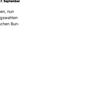
 27. September
nen, nun
ags­wahlen
­schen Bun­