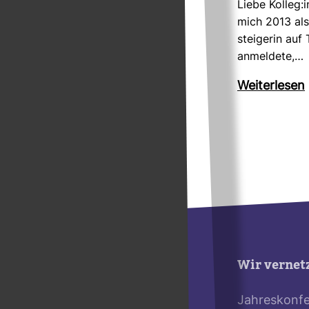
Liebe Kolleg:i
mich 2013 als
stei­gerin auf 
anmel­dete,…
Wei­ter­lesen
Wir vernet
Jahreskonf