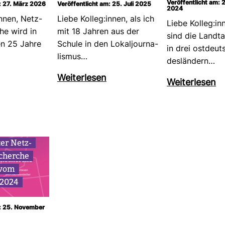
Veröffentlicht am:
: 27. März 2026
Veröffentlicht am: 25. Juli 2025
2024
innen, Netz­
Liebe Kolleg:innen, als ich
Liebe Kolleg:in
he wird in
mit 18 Jahren aus der
sind die Land­t
n 25 Jahre
Schule in den Lokal­jour­na­
in drei ost­deut
lismus…
des­län­dern…
Wei­ter­lesen
Wei­ter­lesen
ter Netz­
cherche
 vom
.2024
m: 25. November