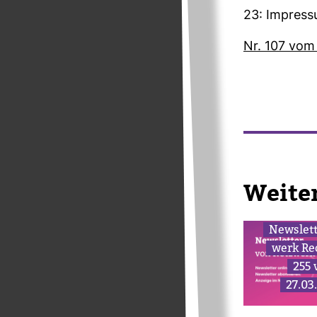
23: Impres
Nr. 107 vom
Wei­te
News­let
werk Re
255
27.03