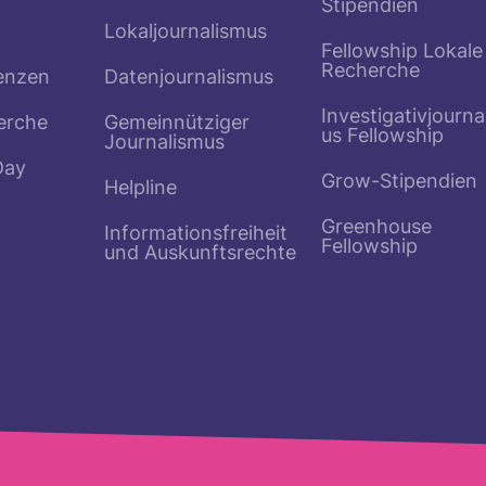
Stipendien
Lokaljournalismus
Fellowship Lokale
Recherche
enzen
Datenjournalismus
Investigativjourna
erche
Gemeinnütziger
us Fellowship
Journalismus
Day
Grow-Stipendien
Helpline
Greenhouse
Informationsfreiheit
Fellowship
und Auskunftsrechte