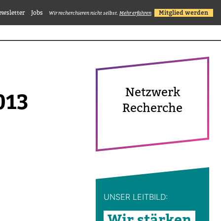
ewsletter
Jobs
Mitglied werden
Wir recherchieren nicht selbst.
Mehr erfahren
Netz­werk
013
Recherche
UNSER LEIT­BILD:
Wir stärken