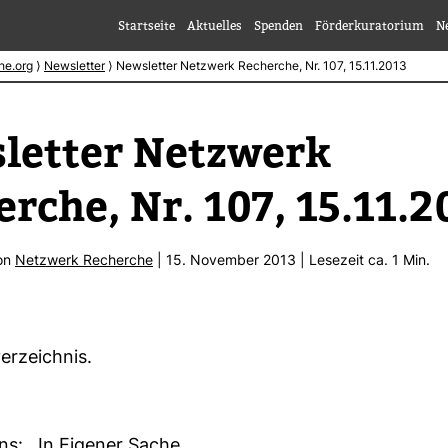
Startseite
Aktuelles
Spenden
Förderkuratorium
N
he.org
⟩
Newsletter
⟩
Newsletter Netzwerk Recherche, Nr. 107, 15.11.2013
letter Netz­werk
rche, Nr. 107, 15.11.2
von
Netz­werk Recherche
| 15. November 2013 | Lese­zeit ca. 1 Min.
er­zeichnis.
ins: In Eigener Sache