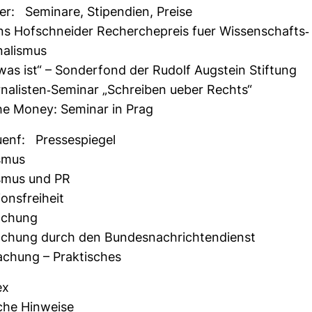
er: Semi­nare, Sti­pen­dien, Preise
ns Hof­schneider Recher­che­preis fuer Wis­sen­schafts-
­na­lismus
was ist“ – Son­der­fond der Rudolf Aug­stein Stif­tung
­na­listen-​Seminar „Schreiben ueber Rechts“
the Money: Seminar in Prag
enf: Pres­se­spiegel
ismus
lismus und PR
­ons­frei­heit
a­chung
­chung durch den Bun­des­nach­rich­ten­dienst
­chung – Prak­ti­sches
ex
sche Hin­weise