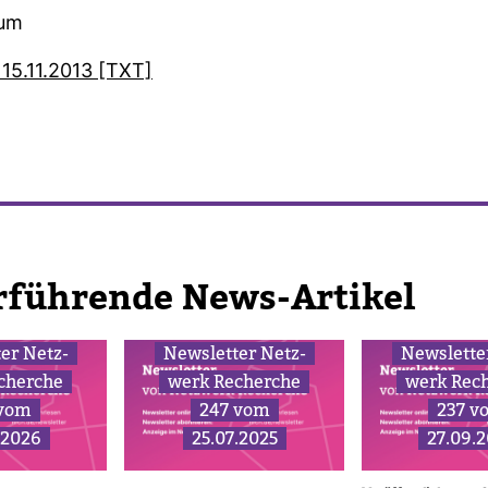
sum
 15.11.2013 [TXT]
r­füh­rende News-​Artikel
ter Netz­
News­letter Netz­
News­lette
cherche
werk Recherche
werk Rec
 vom
247 vom
237 v
.2026
25.07.2025
27.09.