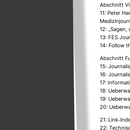
Abschnitt Vi
11: Peter Ha
Medi­zin­jour
12: „Sagen, 
13: FES Jour
14: Follow 
Abschnitt Fu
15: Jour­na­l
16: Jour­na­
17: Infor­ma­ti
18: Ueber­w
19: Ueber­wa
20: Ueber­wa
21: Link-​Ind
22: Tech­ni­