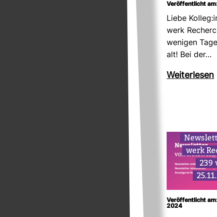
Veröffentlicht am
Liebe Kolleg:
werk Recherc
wenigen Tage
alt! Bei der…
Wei­ter­lesen
News­let
werk Re
239
25.11
Veröffentlicht a
2024