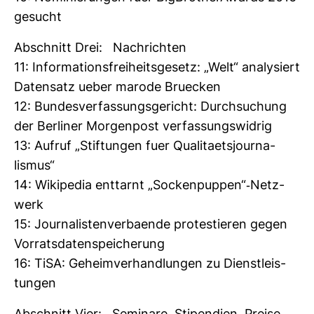
gesucht
Abschnitt Drei: Nach­richten
11: Infor­ma­ti­ons­frei­heits­ge­setz: „Welt“ ana­ly­siert
Daten­satz ueber marode Bru­ecken
12: Bun­des­ver­fas­sungs­ge­richt: Durch­su­chung
der Ber­liner Mor­gen­post ver­fas­sungs­widrig
13: Aufruf „Stif­tungen fuer Qua­li­taets­jour­na­
lismus“
14: Wiki­pedia ent­tarnt „Socken­puppen“-​Netz­
werk
15: Jour­na­lis­ten­ver­baende pro­tes­tieren gegen
Vor­rats­da­ten­spei­che­rung
16: TiSA: Geheim­ver­hand­lungen zu Dienst­leis­
tungen