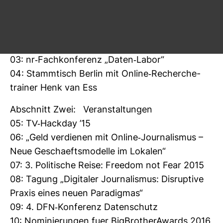
Abschnitt Eins: In Eigener Sache
02: HEUTE: Eine Woche Keleti – Was die
Fluecht­lings­ka­ta­strophe von Jour­na­listen ver­
langt
03: nr-​Fach­kon­fe­renz „Daten-​Labor“
04: Stamm­tisch Berlin mit Online-​Recher­che­
trainer Henk van Ess
Abschnitt Zwei: Ver­an­stal­tungen
05: TV-​Hackday ’15
06: „Geld ver­dienen mit Online-​Jour­na­lismus –
Neue Ges­chaefts­mo­delle im Lokalen“
07: 3. Poli­ti­sche Reise: Freedom not Fear 2015
08: Tagung „Digi­taler Jour­na­lismus: Dis­rup­tive
Praxis eines neuen Para­digmas“
09: 4. DFN-​Kon­fe­renz Daten­schutz
10: Nomi­nie­rungen fuer Big­BrotherA­wards 2016