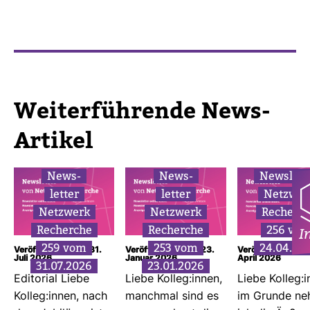
Wei­ter­füh­rende News-​
Artikel
News­
News­
News­lett
letter
letter
Netz­wer
Netz­werk
Netz­werk
Recherc
Recherche
Recherche
256 vo
I
259 vom
253 vom
24.04.20
Veröffentlicht am: 31.
Veröffentlicht am: 23.
Veröffentlicht am
Juli 2026
Januar 2026
April 2026
31.07.2026
23.01.2026
Edi­to­rial Liebe
Liebe Kolleg:innen,
Liebe Kolleg:i
Kolleg:innen, nach
manchmal sind es
im Grunde n