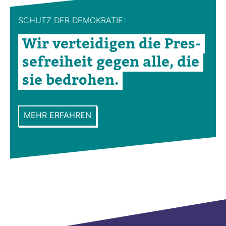
SCHUTZ DER DEMO­KRATIE:
Wir ver­tei­digen die Pres­
se­frei­heit gegen alle, die
sie bedrohen.
MEHR ERFAHREN