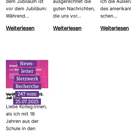
dem Jubi­läum ist
aus­ge­rechnet die
ich die Äuße­
vor dem Jubi­läum:
guten Nach­richten,
des ame­ri­ka­n
Wäh­rend…
die uns vor…
schen…
Wei­ter­lesen
Wei­ter­lesen
Wei­ter­lesen
News­
letter
Netz­werk
Recherche
247 vom
Veröffentlicht am: 25.
Juli 2025
25.07.2025
Liebe Kolleg:innen,
als ich mit 18
Jahren aus der
Schule in den