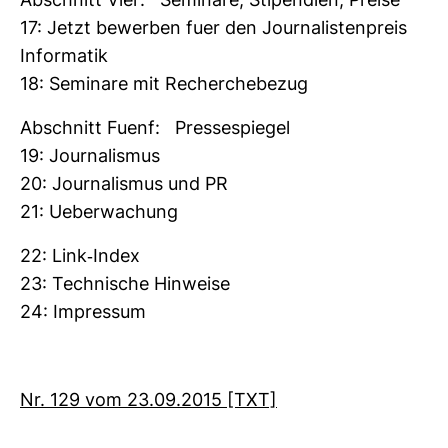
Abschnitt Vier: Semi­nare, Sti­pen­dien, Preise
17: Jetzt bewerben fuer den Jour­na­lis­ten­preis
Infor­matik
18: Semi­nare mit Recher­che­bezug
Abschnitt Fuenf: Pres­se­spiegel
19: Jour­na­lismus
20: Jour­na­lismus und PR
21: Ueber­wa­chung
22: Link-​Index
23: Tech­ni­sche Hin­weise
24: Impressum
Nr. 129 vom 23.09.2015 [TXT]