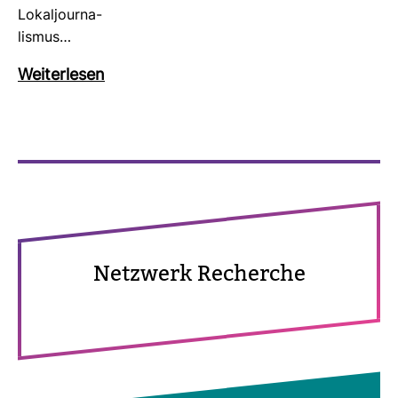
Lokal­jour­na­
lismus…
Wei­ter­lesen
Netz­werk Recherche