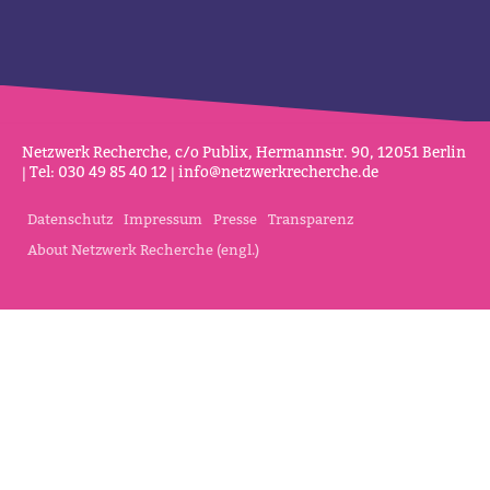
Netz­werk Recherche, c/o Publix, Her­mannstr. 90, 12051 Berlin
| Tel: 030 49 85 40 12 |
info@netz­werk­re­cherche.de
Datenschutz
Impressum
Presse
Transparenz
About Netzwerk Recherche (engl.)