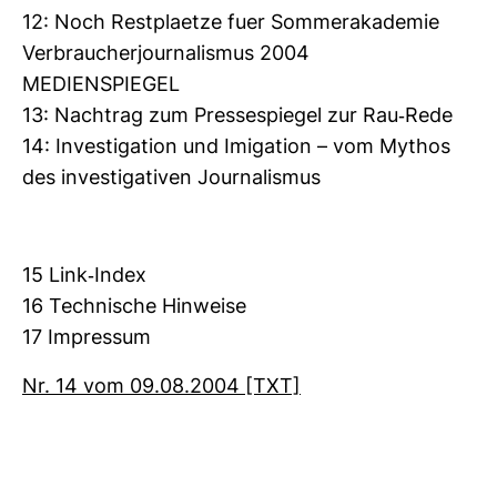
12: Noch Rest­pla­etze fuer Som­mer­aka­demie
Ver­brau­cher­jour­na­lismus 2004
MEDI­EN­SPIEGEL
13: Nach­trag zum Pres­se­spiegel zur Rau-​Rede
14: Inves­ti­ga­tion und Imi­ga­tion – vom Mythos
des inves­ti­ga­tiven Jour­na­lismus
15 Link-​Index
16 Tech­ni­sche Hin­weise
17 Impressum
Nr. 14 vom 09.08.2004 [TXT]