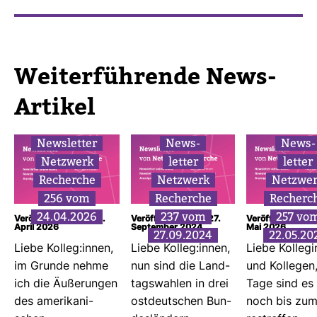
Wei­ter­füh­rende News-​
Artikel
News­letter
News­
News­
Netz­werk
letter
letter
Recherche
Netz­werk
Netz­we
256 vom
Recherche
Recherc
24.04.2026
237 vom
257 vo
Veröffentlicht am: 24.
Veröffentlicht am: 27.
Veröffentlicht am
April 2026
September 2024
Mai 2026
27.09.2024
22.05.20
Liebe Kolleg:innen,
Liebe Kolleg:innen,
Liebe Kol­le­g
im Grunde nehme
nun sind die Land­
und Kol­legen
ich die Äuße­rungen
tags­wahlen in drei
Tage sind es
des ame­ri­ka­ni­
ost­deut­schen Bun­
noch bis zum