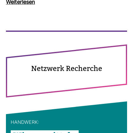
Wei­ter­lesen
Netz­werk Recherche
HAND­WERK: