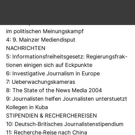
2: Ver­schlos­sene Auster
VER­AN­STAL­TUNGEN
3: In tem­pore belli – Des­in­for­ma­tion als Waffe
im poli­ti­schen Mei­nungs­kampf
4: 9. Mainzer Medi­en­disput
NACH­RICHTEN
5: Infor­ma­ti­ons­frei­heits­ge­setz: Regie­rungs­frak­
tionen einigen sich auf Eck­punkte
6: Inves­ti­ga­tive Jour­na­lism in Europe
7: Ueber­wa­chungs­ka­meras
8: The State of the News Media 2004
9: Jour­na­listen helfen Jour­na­listen unters­tuetzt
Kol­legen in Kuba
STI­PEN­DIEN & RECHER­CHE­REISEN
10: Deutsch-​Bri­ti­sches Jour­na­lis­ten­sti­pen­dium
11: Recherche-​Reise nach China