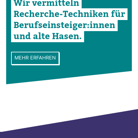
Wir ver­mit­teln
Recherche-​Tech­niken für
Berufs­ein­steiger:innen
und alte Hasen.
MEHR ERFAHREN