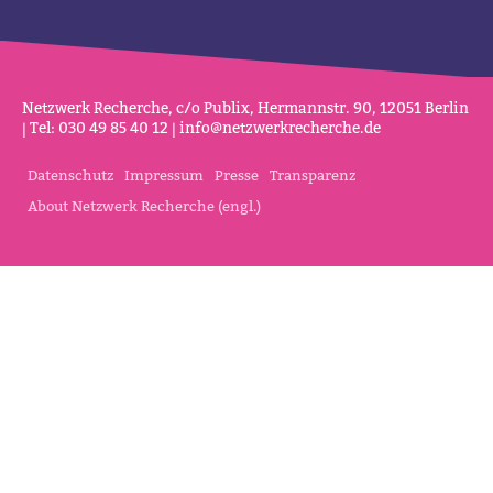
Netz­werk Recherche, c/o Publix, Her­mannstr. 90, 12051 Berlin
| Tel: 030 49 85 40 12 |
info@netz­werk­re­cherche.de
Datenschutz
Impressum
Presse
Transparenz
About Netzwerk Recherche (engl.)