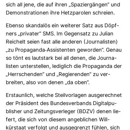
sich all jene, die auf ihren „Spa­zier­gängen“ und
Demons­tra­tionen ihre Hetz­pa­rolen schreien.
Ebenso skan­dalös ein wei­terer Satz aus Döpf­
ners „pri­vater“ SMS. Im Gegen­satz zu Julian
Rei­chelt seien fast alle anderen (Jour­na­listen)
„zu Pro­pa­ganda-​Assis­tenten geworden“. Genau
so tönt es laut­stark bei all denen, die Jour­na­
listen unter­stellen, ledig­lich die Pro­pa­ganda der
„Herr­schenden“ und „Regie­renden“ zu ver­
breiten, also von denen „da oben“.
Erstaun­lich, welche Steil­vor­lagen aus­ge­rechnet
der Prä­si­dent des Bun­des­ver­bands Digi­tal­pu­
blisher und Zei­tungs­ver­leger (BDZV) denen lie­
fert, die sich von diesem angeb­li­chen Will­
kürstaat ver­folgt und aus­ge­grenzt fühlen, sich