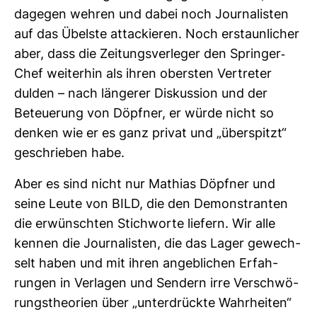
dagegen wehren und dabei noch Jour­na­listen
auf das Übelste atta­ckieren. Noch erstaun­li­cher
aber, dass die Zei­tungs­ver­leger den Springer-​
Chef wei­terhin als ihren obersten Ver­treter
dulden – nach län­gerer Dis­kus­sion und der
Beteue­rung von Döpfner, er würde nicht so
denken wie er es ganz privat und „über­spitzt“
geschrieben habe.
Aber es sind nicht nur Mathias Döpfner und
seine Leute von BILD, die den Demons­tranten
die erwünschten Stich­worte lie­fern. Wir alle
kennen die Jour­na­listen, die das Lager gewech­
selt haben und mit ihren angeb­li­chen Erfah­
rungen in Ver­lagen und Sen­dern irre Ver­schwö­
rungs­theo­rien über „unter­drückte Wahr­heiten“