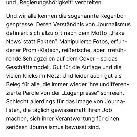
und „Regie­rungs­hö­rig­keit“ ver­breiten.
Und wir alle kennen die soge­nannte Regen­bo­
gen­presse. Deren Ver­ständnis von Jour­na­lismus
defi­niert sich allzu oft nach dem Motto „‚Fake
News‘ statt Fakten“. Mani­pu­lierte Fotos, erfun­
dener Promi-​Klatsch, rei­ße­ri­sche, aber irre­füh­
rende Schlag­zeilen auf dem Cover – so das
Geschäfts­mo­dell. Gut für die Auf­lage und die
vielen Klicks im Netz. Und leider auch gut als
Beleg für alle, die immer wieder ihre undif­fe­ren­
zierte Parole von der „Lügen­presse“ schreien.
Schlecht aller­dings für das Image von Jour­na­
listen, die täg­lich gewis­sen­haft ihren Job
machen, sich ihrer Ver­ant­wor­tung für einen
seriösen Jour­na­lismus bewusst sind.