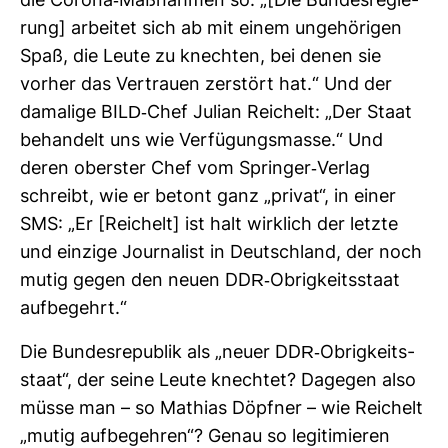
die Corona-​Maß­nahmen so: „[Die Bun­des­re­gie­
rung] arbeitet sich ab mit einem unge­hö­rigen
Spaß, die Leute zu knechten, bei denen sie
vorher das Ver­trauen zer­stört hat.“ Und der
dama­lige BILD-​Chef Julian Rei­chelt: „Der Staat
behan­delt uns wie Ver­fü­gungs­masse.“ Und
deren oberster Chef vom Springer-​Verlag
schreibt, wie er betont ganz „privat“, in einer
SMS: „Er [Rei­chelt] ist halt wirk­lich der letzte
und ein­zige Jour­na­list in Deutsch­land, der noch
mutig gegen den neuen DDR-​Obrig­keits­staat
auf­be­gehrt.“
Die Bun­des­re­pu­blik als „neuer DDR-​Obrig­keits­
staat“, der seine Leute knechtet? Dagegen also
müsse man – so Mathias Döpfner – wie Rei­chelt
„mutig auf­be­gehren“? Genau so legi­ti­mieren