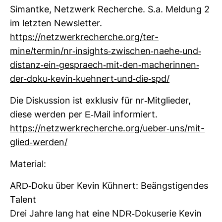
Simantke, Netz­werk Recherche. S.a. Mel­dung 2
im letzten News­letter.
https://netz­werk­re­cherche.org/ter­
mine/termin/nr-​insights-​zwi­schen-​naehe-​und-​
distanz-​ein-​gespraech-​mit-​den-​mache­rinnen-​
der-​doku-​kevin-​kueh­nert-​und-​die-​spd/
Die Dis­kus­sion ist exklusiv für nr-​Mit­glieder,
diese werden per E-​Mail infor­miert.
https://netz­werk­re­cherche.org/ueber-​uns/mit­
glied-​werden/
Mate­rial:
ARD-​Doku über Kevin Küh­nert: Beängs­ti­gendes
Talent
Drei Jahre lang hat eine NDR-​Doku­serie Kevin