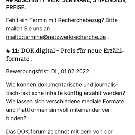
## ABSCHNITT VIER: SEMI­NARE, STI­PEN­DIEN,
PREISE.
Fehlt ein Termin mit Recher­che­bezug? Bitte
mailen Sie uns an
mailto:ter­mine@netz­werk­re­cherche.de
.
# 11: DOK.digital – Preis für neue Erzähl­
for­mate .
Bewer­bungs­frist: Di., 01.02.2022
Wie können doku­men­ta­ri­sche und jour­na­lis­
tisch-​fak­ti­sche Inhalte künftig erzählt werden?
Wie lassen sich ver­schie­dene mediale For­mate
und Platt­formen sinn­voll mit­ein­ander ver­
binden?
Das DOK.forum zeichnet mit dem von der