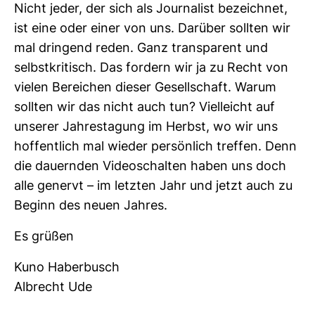
Nicht jeder, der sich als Jour­na­list bezeichnet,
ist eine oder einer von uns. Dar­über sollten wir
mal drin­gend reden. Ganz trans­pa­rent und
selbst­kri­tisch. Das for­dern wir ja zu Recht von
vielen Berei­chen dieser Gesell­schaft. Warum
sollten wir das nicht auch tun? Viel­leicht auf
unserer Jah­res­ta­gung im Herbst, wo wir uns
hof­fent­lich mal wieder per­sön­lich treffen. Denn
die dau­ernden Video­schalten haben uns doch
alle genervt – im letzten Jahr und jetzt auch zu
Beginn des neuen Jahres.
Es grüßen
Kuno Haber­busch
Albrecht Ude