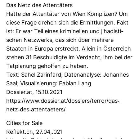
Das Netz des Atten­tä­ters
Hatte der Atten­täter von Wien Kom­plizen? Um
diese Frage drehen sich die Ermitt­lungen. Fakt
ist: Er war Teil eines kri­mi­nellen und jiha­dis­ti­
schen Netz­werks, das sich über meh­rere
Staaten in Europa erstreckt. Allein in Öster­reich
stehen 31 Beschul­digte im Ver­dacht, ihm bei der
Tat­pla­nung geholfen zu haben.
Text: Sahel Zar­in­fard; Daten­ana­lyse: Johannes
Saal; Visua­li­sie­rung: Fabian Lang
Dos­sier.at, 15.10.2021
https://www.dos­sier.at/dos­siers/terror/das-​
netz-​des-​atten­tae­ters/
Cities for Sale
Reflekt.ch, 27.04,.021