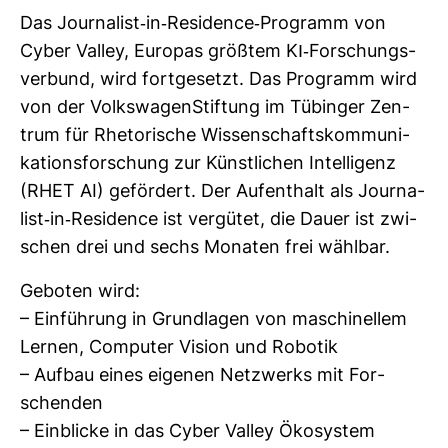
Das Jour­na­list-​in-​Resi­dence-​Pro­gramm von
Cyber Valley, Europas größtem KI-​For­schungs­
ver­bund, wird fort­ge­setzt. Das Pro­gramm wird
von der Volks­wa­gen­Stif­tung im Tübinger Zen­
trum für Rhe­to­ri­sche Wis­sen­schafts­kom­mu­ni­
ka­ti­ons­for­schung zur Künst­li­chen Intel­li­genz
(RHET AI) geför­dert. Der Auf­ent­halt als Jour­na­
list-​in-​Resi­dence ist ver­gütet, die Dauer ist zwi­
schen drei und sechs Monaten frei wählbar.
Geboten wird:
– Ein­füh­rung in Grund­lagen von maschi­nellem
Lernen, Com­puter Vision und Robotik
– Aufbau eines eigenen Netz­werks mit For­
schenden
– Ein­blicke in das Cyber Valley Öko­system