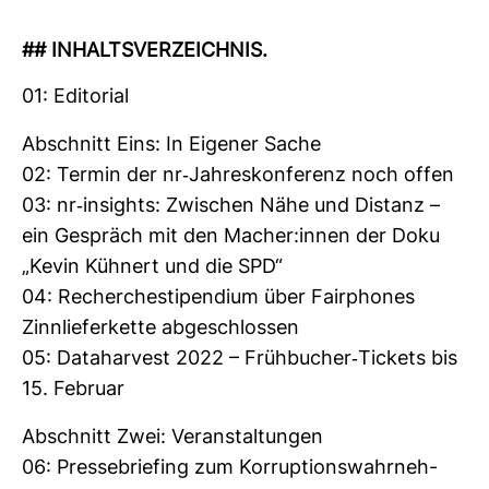
## INHALTS­VER­ZEICHNIS.
01: Edi­to­rial
Abschnitt Eins: In Eigener Sache
02: Termin der nr-​Jah­res­kon­fe­renz noch offen
03: nr-​insights: Zwi­schen Nähe und Distanz –
ein Gespräch mit den Macher:innen der Doku
„Kevin Küh­nert und die SPD“
04: Recher­che­sti­pen­dium über Fair­phones
Zinn­lie­fer­kette abge­schlossen
05: Data­har­vest 2022 – Früh­bu­cher-​Tickets bis
15. Februar
Abschnitt Zwei: Ver­an­stal­tungen
06: Pres­se­brie­fing zum Kor­rup­ti­ons­wahr­neh­