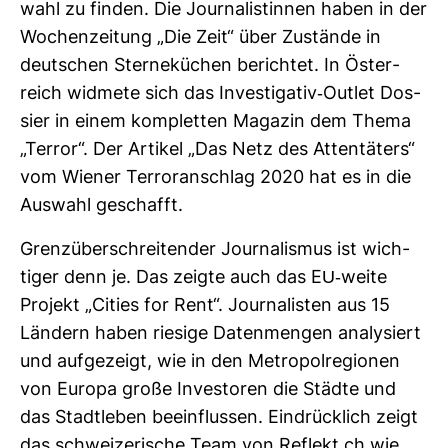
wahl zu finden. Die Jour­na­lis­tinnen haben in der
Wochen­zei­tung „Die Zeit“ über Zustände in
deut­schen Ster­ne­kü­chen berichtet. In Öster­
reich wid­mete sich das Inves­ti­gativ-​Outlet Dos­
sier in einem kom­pletten Magazin dem Thema
„Terror“. Der Artikel „Das Netz des Atten­tä­ters“
vom Wiener Ter­ror­an­schlag 2020 hat es in die
Aus­wahl geschafft.
Grenz­über­schrei­tender Jour­na­lismus ist wich­
tiger denn je. Das zeigte auch das EU-​weite
Pro­jekt „Cities for Rent“. Jour­na­listen aus 15
Län­dern haben rie­sige Daten­mengen ana­ly­siert
und auf­ge­zeigt, wie in den Metro­pol­re­gionen
von Europa große Inves­toren die Städte und
das Stadt­leben beein­flussen. Ein­drück­lich zeigt
das schwei­ze­ri­sche Team von Reflekt.ch wie