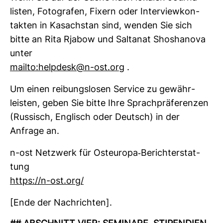
listen, Foto­grafen, Fixern oder Inter­view­kon­
takten in Kasach­stan sind, wenden Sie sich
bitte an Rita Rjabow und Sal­tanat Shosha­nova
unter
mailto:helpdesk@n-ost.org
.
Um einen rei­bungs­losen Ser­vice zu gewähr­
leisten, geben Sie bitte Ihre Sprach­prä­fe­renzen
(Rus­sisch, Eng­lisch oder Deutsch) in der
Anfrage an.
n-ost Netz­werk für Ost­eu­ropa-​Bericht­erstat­
tung
https://n-ost.org/
[Ende der Nach­richten].