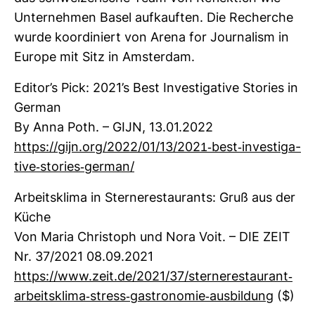
Unter­nehmen Basel auf­kauften. Die Recherche
wurde koor­di­niert von Arena for Jour­na­lism in
Europe mit Sitz in Ams­terdam.
Editor’s Pick: 2021’s Best Inves­ti­ga­tive Sto­ries in
German
By Anna Poth. – GIJN, 13.01.2022
https://gijn.org/2022/01/13/2021-​best-​inves­ti­ga­
tive-​sto­ries-​german/
Arbeits­klima in Ster­ne­re­stau­rants: Gruß aus der
Küche
Von Maria Chris­toph und Nora Voit. – DIE ZEIT
Nr. 37/2021 08.09.2021
https://www.zeit.de/2021/37/ster­ne­re­stau­rant-​
arbeits­klima-​stress-​gas­tro­nomie-​aus­bil­dung
($)