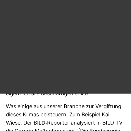
dar­über berichten. Die wei­terhin über die Ver­
bin­dungen zu rechts­ra­di­kalen Grup­pie­rungen
recher­chieren und damit Ver­net­zungen und
Struk­turen ent­larven. Die kom­pe­tent und seriös
auf­zeigen, wie krude und absurd vieles vom
dem ist, was da auf den Straßen gebrüllt und
behauptet wird.
Doch viel zu wenig erfährt – abseits von Medi­
en­blogs wie Bild­blog, Über­me­dien u.a. – eine
breite Öffent­lich­keit über ein Thema, was uns
eigent­lich alle beschäf­tigen sollte:
Was einige aus unserer Branche zur Ver­gif­tung
dieses Klimas bei­steuern. Zum Bei­spiel Kai
Wiese. Der BILD-​Reporter ana­ly­siert in BILD TV