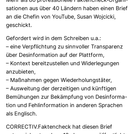
Mehr als 80 pro­fes­sio­nelle Fak­ten­check-​Orga­ni­
sa­tionen aus über 40 Län­dern haben einen Brief
an die Chefin von You­Tube, Susan Wojcicki,
geschickt.
Gefor­dert wird in dem Schreiben u.a.:
– eine Ver­pflich­tung zu sinn­voller Trans­pa­renz
über Des­in­for­ma­tion auf der Platt­form,
– Kon­text bereit­zu­stellen und Wider­le­gungen
anzu­bieten,
– Maß­nahmen gegen Wie­der­ho­lungs­täter,
– Aus­wei­tung der der­zei­tigen und künf­tigen
Bemü­hungen zur Bekämp­fung von Des­in­for­ma­
tion und Fehl­in­for­ma­tion in anderen Spra­chen
als Eng­lisch.
COR­RECTIV.Fak­ten­check hat diesen Brief