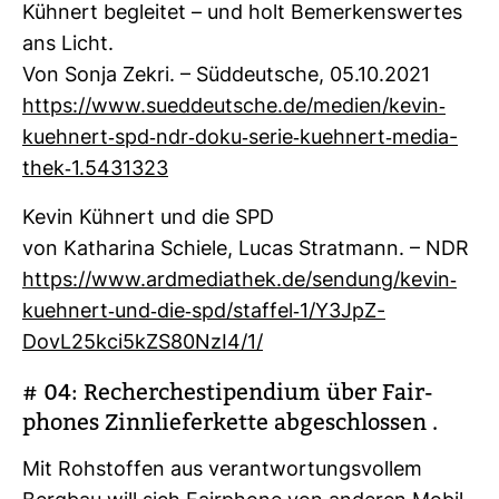
Küh­nert begleitet – und holt Bemer­kens­wertes
ans Licht.
Von Sonja Zekri. – Süd­deut­sche, 05.10.2021
https://www.sued­deut­sche.de/medien/kevin-​
kueh­nert-​spd-​ndr-​doku-​serie-​kueh­nert-​media­
thek-​1.5431323
Kevin Küh­nert und die SPD
von Katha­rina Schiele, Lucas Strat­mann. – NDR
https://www.ard­me­dia­thek.de/sen­dung/kevin-​
kueh­nert-​und-​die-​spd/staffel-​1/Y3JpZ­
DovL25kci5kZS80NzI4/1/
# 04: Recher­che­sti­pen­dium über Fair­
phones Zinn­lie­fer­kette abge­schlossen .
Mit Roh­stoffen aus ver­ant­wor­tungs­vollem