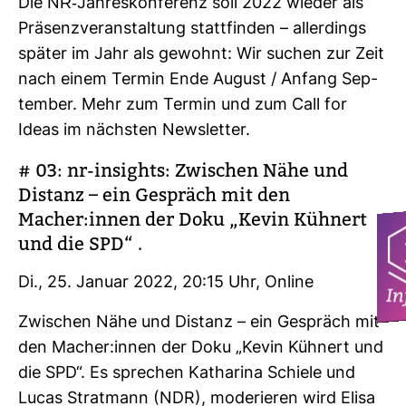
Die NR-​Jah­res­kon­fe­renz soll 2022 wieder als
Prä­senz­ver­an­stal­tung statt­finden – aller­dings
später im Jahr als gewohnt: Wir suchen zur Zeit
nach einem Termin Ende August / Anfang Sep­
tember. Mehr zum Termin und zum Call for
Ideas im nächsten News­letter.
# 03: nr-​insights: Zwi­schen Nähe und
Distanz – ein Gespräch mit den
Macher:innen der Doku „Kevin Küh­nert
und die SPD“ .
Di., 25. Januar 2022, 20:15 Uhr, Online
In
Zwi­schen Nähe und Distanz – ein Gespräch mit
den Macher:innen der Doku „Kevin Küh­nert und
die SPD“. Es spre­chen Katha­rina Schiele und
Lucas Strat­mann (NDR), mode­rieren wird Elisa