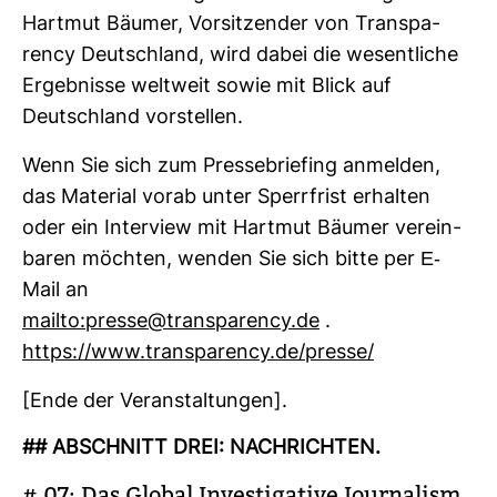
Hartmut Bäumer, Vor­sit­zender von Trans­pa­
rency Deutsch­land, wird dabei die wesent­liche
Ergeb­nisse welt­weit sowie mit Blick auf
Deutsch­land vor­stellen.
Wenn Sie sich zum Pres­se­brie­fing anmelden,
das Mate­rial vorab unter Sperr­frist erhalten
oder ein Inter­view mit Hartmut Bäumer ver­ein­
baren möchten, wenden Sie sich bitte per E-​
Mail an
mailto:presse@trans­pa­rency.de
.
https://www.trans­pa­rency.de/presse/
[Ende der Ver­an­stal­tungen].
## ABSCHNITT DREI: NACH­RICHTEN.
# 07: Das Global Inves­ti­ga­tive Jour­na­lism