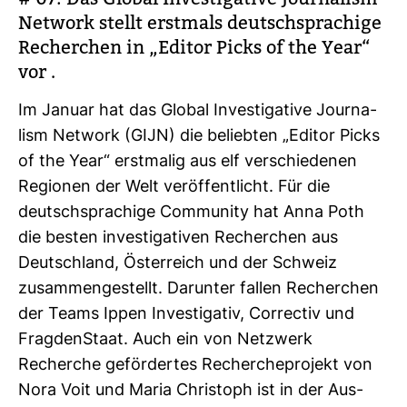
Net­work stellt erst­mals deutsch­spra­chige
Recher­chen in „Editor Picks of the Year“
vor .
Im Januar hat das Global Inves­ti­ga­tive Jour­na­
lism Net­work (GIJN) die beliebten „Editor Picks
of the Year“ erst­malig aus elf ver­schie­denen
Regionen der Welt ver­öf­fent­licht. Für die
deutsch­spra­chige Com­mu­nity hat Anna Poth
die besten inves­ti­ga­tiven Recher­chen aus
Deutsch­land, Öster­reich und der Schweiz
zusam­men­ge­stellt. Dar­unter fallen Recher­chen
der Teams Ippen Inves­ti­gativ, Cor­rectiv und
Frag­den­Staat. Auch ein von Netz­werk
Recherche geför­dertes Recher­che­pro­jekt von
Nora Voit und Maria Chris­toph ist in der Aus­