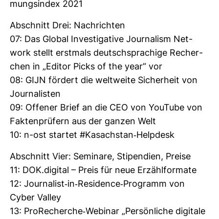
mungs­index 2021
Abschnitt Drei: Nach­richten
07: Das Global Inves­ti­ga­tive Jour­na­lism Net­
work stellt erst­mals deutsch­spra­chige Recher­
chen in „Editor Picks of the year“ vor
08: GIJN för­dert die welt­weite Sicher­heit von
Jour­na­listen
09: Offener Brief an die CEO von You­Tube von
Fak­ten­prü­fern aus der ganzen Welt
10: n-ost startet #Kasach­stan-​Helpdesk
Abschnitt Vier: Semi­nare, Sti­pen­dien, Preise
11: DOK.digital – Preis für neue Erzähl­for­mate
12: Jour­na­list-​in-​Resi­dence-​Pro­gramm von
Cyber Valley
13: Pro­Re­cherche-​Webinar „Per­sön­liche digi­tale