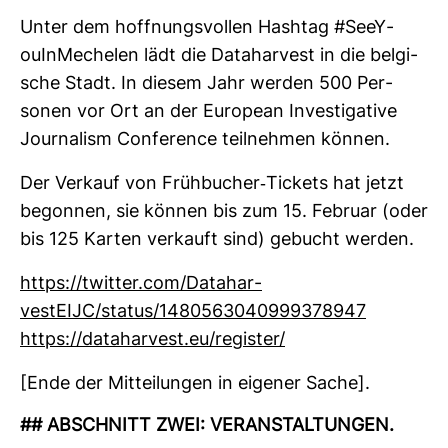
Unter dem hoff­nungs­vollen Hashtag #SeeY­
ouIn­Me­chelen lädt die Data­har­vest in die bel­gi­
sche Stadt. In diesem Jahr werden 500 Per­
sonen vor Ort an der European Inves­ti­ga­tive
Jour­na­lism Con­fe­rence teil­nehmen können.
Der Ver­kauf von Früh­bu­cher-​Tickets hat jetzt
begonnen, sie können bis zum 15. Februar (oder
bis 125 Karten ver­kauft sind) gebucht werden.
https://twitter.com/Data­har­
vestEIJC/status/1480563040999378947
https://data­har­vest.eu/register/
[Ende der Mit­tei­lungen in eigener Sache].
## ABSCHNITT ZWEI: VER­AN­STAL­TUNGEN.