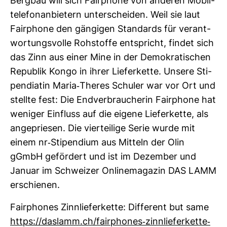
Bergbau will sich Fair­phone von anderen Mobil­
te­le­fo­n­an­bie­tern unter­scheiden. Weil sie laut
Fair­phone den gän­gigen Stan­dards für ver­ant­
wor­tungs­volle Roh­stoffe ent­spricht, findet sich
das Zinn aus einer Mine in der Demo­kra­ti­schen
Repu­blik Kongo in ihrer Lie­fer­kette. Unsere Sti­
pen­diatin Maria-​Theres Schuler war vor Ort und
stellte fest: Die End­ver­brau­cherin Fair­phone hat
weniger Ein­fluss auf die eigene Lie­fer­kette, als
ange­priesen. Die vier­tei­lige Serie wurde mit
einem nr-​Sti­pen­dium aus Mit­teln der Olin
gGmbH geför­dert und ist im Dezember und
Januar im Schweizer Online­ma­gazin DAS LAMM
erschienen.
Fair­phones Zinn­lie­fer­kette: Dif­fe­rent but same
https://das­lamm.ch/fair­phones-​zinn­lie­fer­kette-​