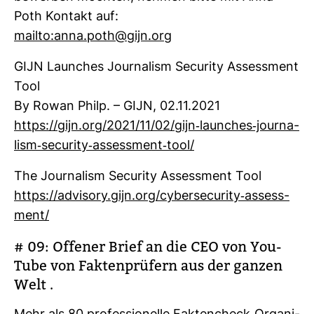
Poth Kon­takt auf:
mailto:anna.poth@gijn.org
GIJN Laun­ches Jour­na­lism Secu­rity Assess­ment
Tool
By Rowan Philp. – GIJN, 02.11.2021
https://gijn.org/2021/11/02/gijn-​laun­ches-​jour­na­
lism-​secu­rity-​assess­ment-​tool/
The Jour­na­lism Secu­rity Assess­ment Tool
https://advi­sory.gijn.org/cyber­se­cu­rity-​assess­
ment/
# 09: Offener Brief an die CEO von You­
Tube von Fak­ten­prü­fern aus der ganzen
Welt .