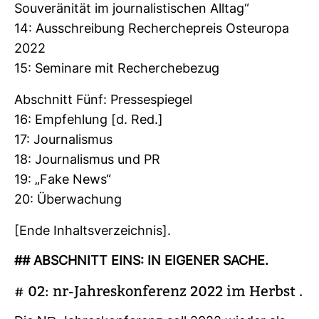
Sou­ve­rä­nität im jour­na­lis­ti­schen Alltag“
14: Aus­schrei­bung Recher­che­preis Ost­eu­ropa
2022
15: Semi­nare mit Recher­che­bezug
Abschnitt Fünf: Pres­se­spiegel
16: Emp­feh­lung [d. Red.]
17: Jour­na­lismus
18: Jour­na­lismus und PR
19: „Fake News“
20: Über­wa­chung
[Ende Inhalts­ver­zeichnis].
## ABSCHNITT EINS: IN EIGENER SACHE.
# 02: nr-​Jah­res­kon­fe­renz 2022 im Herbst .