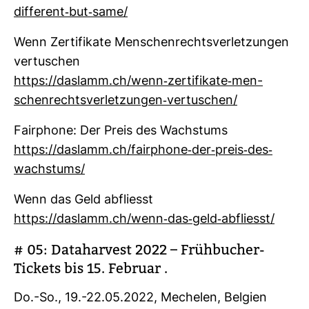
dif­fe­rent-​but-​same/
Wenn Zer­ti­fi­kate Men­schen­rechts­ver­let­zungen
ver­tu­schen
https://das­lamm.ch/wenn-​zer­ti­fi­kate-​men­
schen­rechts­ver­let­zungen-​ver­tu­schen/
Fair­phone: Der Preis des Wachs­tums
https://das­lamm.ch/fair­phone-​der-​preis-​des-​
wachs­tums/
Wenn das Geld abfliesst
https://das­lamm.ch/wenn-​das-​geld-​abfliesst/
# 05: Data­har­vest 2022 – Früh­bu­cher-​
Tickets bis 15. Februar .
Do.-So., 19.-22.05.2022, Mechelen, Bel­gien