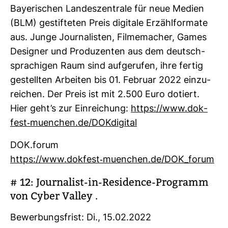
Baye­ri­schen Lan­des­zen­trale für neue Medien
(BLM) gestif­teten Preis digi­tale Erzähl­for­mate
aus. Junge Jour­na­listen, Fil­me­ma­cher, Games
Desi­gner und Pro­du­zenten aus dem deutsch­
spra­chigen Raum sind auf­ge­rufen, ihre fertig
gestellten Arbeiten bis 01. Februar 2022 ein­zu­
rei­chen. Der Preis ist mit 2.500 Euro dotiert.
Hier geht’s zur Ein­rei­chung:
https://www.dok­
fest-​muen­chen.de/DOK­di­gital
DOK.forum
https://www.dok­fest-​muen­chen.de/DOK_forum
# 12: Jour­na­list-​in-​Resi­dence-​Pro­gramm
von Cyber Valley .
Bewer­bungs­frist: Di., 15.02.2022