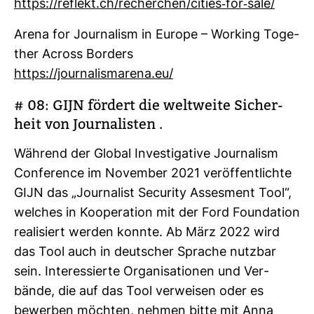
https://reflekt.ch/recher­chen/cities-​for-​sale/
Arena for Jour­na­lism in Europe – Working Toge­
ther Across Bor­ders
https://jour­na­lis­m­arena.eu/
# 08: GIJN för­dert die welt­weite Sicher­
heit von Jour­na­listen .
Wäh­rend der Global Inves­ti­ga­tive Jour­na­lism
Con­fe­rence im November 2021 ver­öf­fent­lichte
GIJN das „Jour­na­list Secu­rity Asses­ment Tool“,
wel­ches in Koope­ra­tion mit der Ford Founda­tion
rea­li­siert werden konnte. Ab März 2022 wird
das Tool auch in deut­scher Sprache nutzbar
sein. Inter­es­sierte Orga­ni­sa­tionen und Ver­
bände, die auf das Tool ver­weisen oder es
bewerben möchten, nehmen bitte mit Anna