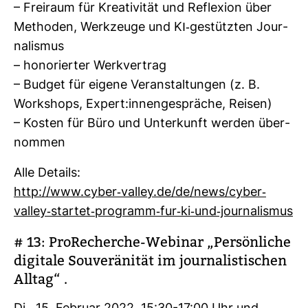
– Frei­raum für Krea­ti­vität und Refle­xion über
Methoden, Werk­zeuge und KI-​gestützten Jour­
na­lismus
– hono­rierter Werk­ver­trag
– Budget für eigene Ver­an­stal­tungen (z. B.
Work­shops, Expert:innen­ge­spräche, Reisen)
– Kosten für Büro und Unter­kunft werden über­
nommen
Alle Details:
http://www.cyber-​valley.de/de/news/cyber-​
valley-​startet-​pro­gramm-​fur-​ki-​und-​jour­na­lismus
# 13: Pro­Re­cherche-​Webinar „Per­sön­liche
digi­tale Sou­ve­rä­nität im jour­na­lis­ti­schen
Alltag“ .