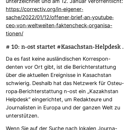
unter­zeichnet und am 12. Januar ver­öf­fent­licht:
https://cor­rectiv.org/in-​eigener-​
sache/2022/01/12/offener-​brief-​an-​you­tube-​
ceo-​von-​welt­weiten-​fak­ten­check-​orga­ni­sa­
tionen/
# 10: n-ost startet #Kasach­stan-​Helpdesk .
Da es fast keine aus­län­di­schen Kor­re­spon­
denten vor Ort gibt, ist die Bericht­erstat­tung
über die aktu­ellen Ereig­nisse in Kasach­stan
schwierig. Des­halb hat das Netz­werk für Ost­eu­
ropa-​Bericht­erstat­tung n-ost ein „Kazakhstan
Helpdesk“ ein­ge­richtet, um Redak­teure und
Jour­na­listen in Europa und der ganzen Welt zu
unter­stützen.
Wenn Sie auf der Suche nach lokalen Jour­na­