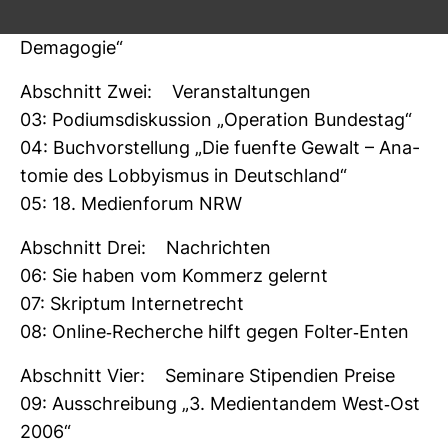
02: Dis­kus­sion „Zwi­schen Demo­skopie und
Dem­agogie“
Abschnitt Zwei: Ver­an­stal­tungen
03: Podi­ums­dis­kus­sion „Ope­ra­tion Bun­destag“
04: Buch­vor­stel­lung „Die fuenfte Gewalt – Ana­
tomie des Lob­by­ismus in Deutsch­land“
05: 18. Medi­en­forum NRW
Abschnitt Drei: Nach­richten
06: Sie haben vom Kom­merz gelernt
07: Skriptum Inter­net­recht
08: Online-​Recherche hilft gegen Folter-​Enten
Abschnitt Vier: Semi­nare Sti­pen­dien Preise
09: Aus­schrei­bung „3. Medi­en­tandem West-​Ost
2006“