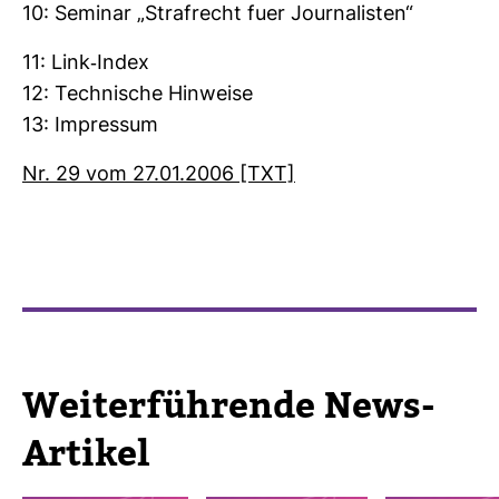
10: Seminar „Straf­recht fuer Jour­na­listen“
11: Link-​Index
12: Tech­ni­sche Hin­weise
13: Impressum
Nr. 29 vom 27.01.2006 [TXT]
Wei­ter­füh­rende News-​
Artikel