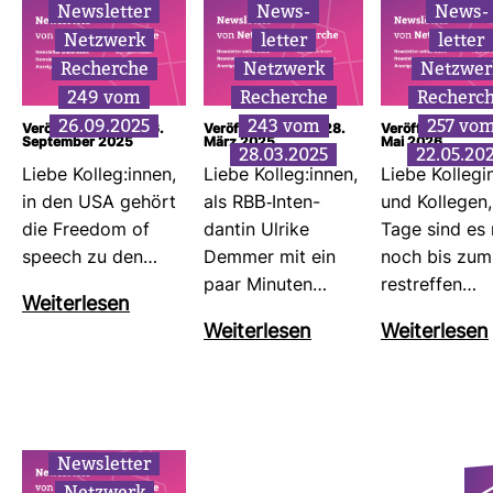
News­letter
News­
News­
Netz­werk
letter
letter
Recherche
Netz­werk
Netz­wer
249 vom
Recherche
Recherc
26.09.2025
243 vom
257 vo
Veröffentlicht am: 26.
Veröffentlicht am: 28.
Veröffentlicht am
September 2025
März 2025
Mai 2026
28.03.2025
22.05.20
Liebe Kolleg:innen,
Liebe Kolleg:innen,
Liebe Kol­le­g
in den USA gehört
als RBB-​Inten­
und Kol­legen,
die Freedom of
dantin Ulrike
Tage sind es 
speech zu den…
Demmer mit ein
noch bis zum
paar Minuten…
res­treffen…
Wei­ter­lesen
Wei­ter­lesen
Wei­ter­lesen
News­letter
Netz­werk