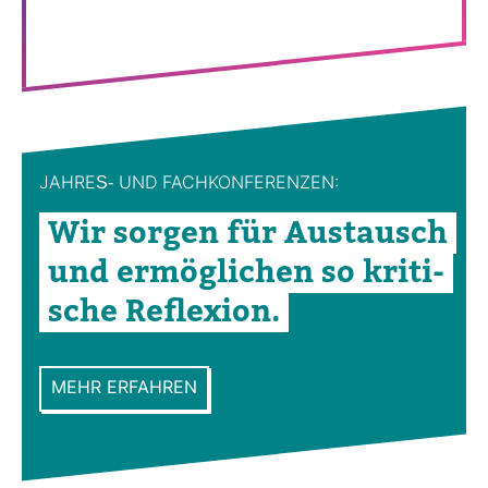
JAHRES-​ UND FACH­KON­FE­RENZEN:
Wir sorgen für Aus­tausch
und ermög­li­chen so kri­ti­
sche Refle­xion.
MEHR ERFAHREN