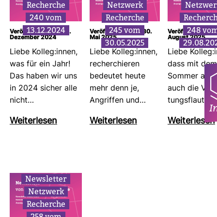
Recherche
Netz­werk
Netz­wer
240 vom
Recherche
Recherc
13.12.2024
245 vom
248 vo
Veröffentlicht am: 13.
Veröffentlicht am: 30.
Veröffentlicht am
Dezember 2024
Mai 2025
August 2025
30.05.2025
29.08.20
Liebe Kolleg:innen,
Liebe Kolleg:innen,
Liebe Kolleg:
was für ein Jahr!
recher­chieren
dass mit dem
Das haben wir uns
bedeutet heute
Sommer all­mä
in 2024 sicher alle
mehr denn je,
auch die Ver­a
nicht…
Angriffen und…
tungs­flaute…
I
Wei­ter­lesen
Wei­ter­lesen
Wei­ter­lesen
News­letter
Netz­werk
Recherche
258 vom