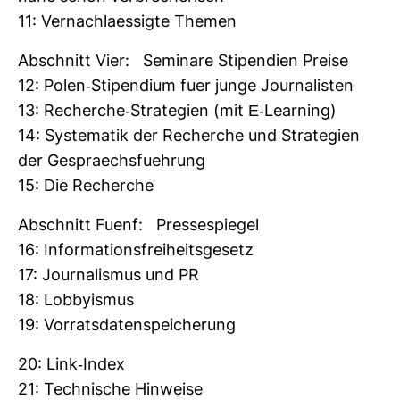
11: Ver­nach­la­es­sigte Themen
Abschnitt Vier: Semi­nare Sti­pen­dien Preise
12: Polen-​Sti­pen­dium fuer junge Jour­na­listen
13: Recherche-​Stra­te­gien (mit E-​Lear­ning)
14: Sys­te­matik der Recherche und Stra­te­gien
der Gespraechs­fueh­rung
15: Die Recherche
Abschnitt Fuenf: Pres­se­spiegel
16: Infor­ma­ti­ons­frei­heits­ge­setz
17: Jour­na­lismus und PR
18: Lob­by­ismus
19: Vor­rats­da­ten­spei­che­rung
20: Link-​Index
21: Tech­ni­sche Hin­weise