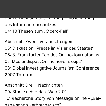
02: nr koope­riert mit n-ost bei der Jah­res­kon­
fe­renz am 15.6. in Ham­burg
03: Vor­rats­da­ten­spei­che­rung = Abschaf­fung
des Infor­man­ten­schutzes
04: 10 Thesen zum „Cicero-​Fall“
Abschnitt Zwei: Ver­an­stal­tungen
05: Dis­kus­sion „Presse im Visier des Staates“
06: 3. Frank­furter Tag des Online-​Jour­na­lismus
07: Medi­en­disput „Online never sleeps“
08: Global Inves­ti­ga­tive Jour­na­lism Con­fe­rence
2007 Toronto.
Abschnitt Drei: Nach­richten
09: Studie ueber das „Web 2.0“
10: Recherche-​Story von Mes­sage-​online – „Bei­
nahe schon ver­bre­che­risch“