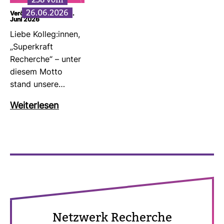
26.06.2026
Veröffentlicht am: 26.
Juni 2026
Liebe Kolleg:innen,
„Super­kraft
Recherche“ – unter
diesem Motto
stand unsere…
Wei­ter­lesen
Netz­werk Recherche