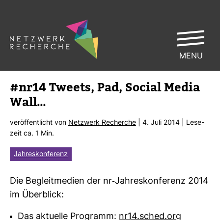
MENU
#nr14 Tweets, Pad, Social Media
Wall…
ver­öf­fent­licht von
Netz­werk Recherche
| 4. Juli 2014 | Lese­
zeit ca. 1 Min.
Jahreskonferenz
Die Begleit­me­dien der nr-​Jah­res­kon­fe­renz 2014
im Über­blick:
Das aktuelle Programm:
nr14.sched.org