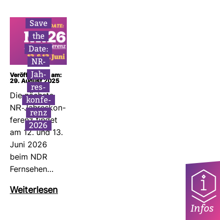
Save
the
Date:
NR-​
Jah­
Veröffentlicht am:
29. August 2025
res­
Die nächste
kon­fe­
NR-​Jah­res­kon­
renz
fe­renz findet
2026
am 12. und 13.
Juni 2026
beim NDR
Fern­sehen…
Wei­ter­lesen
Infos