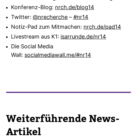
Konferenz-Blog:
nrch.de/blog14
Twitter:
@nrecherche
–
#nr14
Notiz-Pad zum Mitmachen:
nrch.de/pad14
Livestream aus K1:
isarrunde.de/nr14
Die Social Media
Wall:
socialmediawall.me/#nr14
Wei­ter­füh­rende News-​
Artikel