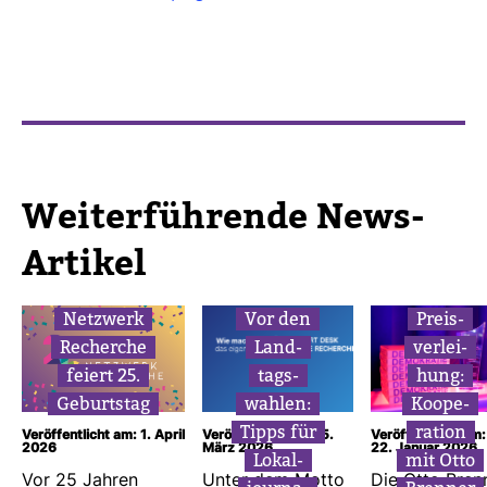
Wei­ter­füh­rende News-​
Artikel
Netz­werk
Vor den
Preis­
Recherche
Land­
ver­lei­
feiert 25.
tags­
hung:
Geburtstag
wahlen:
Koope­
Tipps für
ra­tion
Veröffentlicht am: 1. April
Veröffentlicht am: 5.
Veröffentlicht am:
2026
März 2026
22. Januar 2026
Lokal­
mit Otto
Vor 25 Jahren
Unter dem Motto
Die Otto Bren