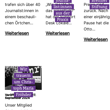
jour­na­
Brenner
trafen sich über 40
„Wie macht ihr
Preise sind
list:innen
Stif­tung
Jour­na­list:innen in
das eigent­lich?“
zurück. Nach
aus der
einem beschau­li­
hat der Sup­port
einer ein­jäh­ri
Praxis
chen Ört­chen…
Desk Lokale…
Pause hat die
Otto…
Wei­ter­lesen
Wei­ter­lesen
Wei­ter­lesen
Wir
trauern
um Chris­
toph Maria
Fröhder
Veröffentlicht am: 27.
September 2024
Unser Mit­glied