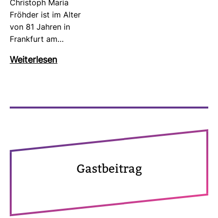
Chris­toph Maria
Fröhder ist im Alter
von 81 Jahren in
Frank­furt am…
Wei­ter­lesen
Gast­bei­trag