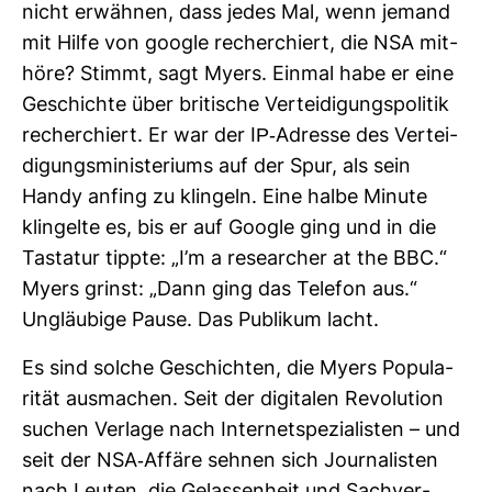
nicht erwähnen, dass jedes Mal, wenn jemand
mit Hilfe von google recher­chiert, die NSA mit­
höre? Stimmt, sagt Myers. Einmal habe er eine
Geschichte über bri­ti­sche Ver­tei­di­gungs­po­litik
recher­chiert. Er war der IP-​Adresse des Ver­tei­
di­gungs­mi­nis­te­riums auf der Spur, als sein
Handy anfing zu klin­geln. Eine halbe Minute
klin­gelte es, bis er auf Google ging und in die
Tas­tatur tippte: „I’m a rese­ar­cher at the BBC.“
Myers grinst: „Dann ging das Telefon aus.“
Ungläu­bige Pause. Das Publikum lacht.
Es sind solche Geschichten, die Myers Popu­la­
rität aus­ma­chen. Seit der digi­talen Revo­lu­tion
suchen Ver­lage nach Inter­net­spe­zia­listen – und
seit der NSA-​Affäre sehnen sich Jour­na­listen