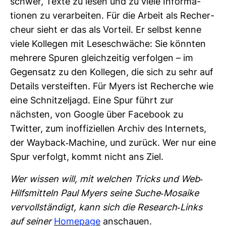
schwer, Texte zu lesen und zu viele Infor­ma­
tionen zu ver­ar­beiten. Für die Arbeit als Recher­
cheur sieht er das als Vor­teil. Er selbst kenne
viele Kol­legen mit Lese­schwäche: Sie könnten
meh­rere Spuren gleich­zeitig ver­folgen – im
Gegen­satz zu den Kol­legen, die sich zu sehr auf
Details ver­steiften. Für Myers ist Recherche wie
eine Schnit­zel­jagd. Eine Spur führt zur
nächsten, von Google über Face­book zu
Twitter, zum inof­fi­zi­ellen Archiv des Inter­nets,
der Way­back-​Machine, und zurück. Wer nur eine
Spur ver­folgt, kommt nicht ans Ziel.
Wer wissen will, mit wel­chen Tricks und Web-​
Hilfs­mit­teln Paul Myers seine Suche-​Mosaike
ver­voll­stän­digt, kann sich die Rese­arch-​Links
auf seiner
Home­page
anschauen.