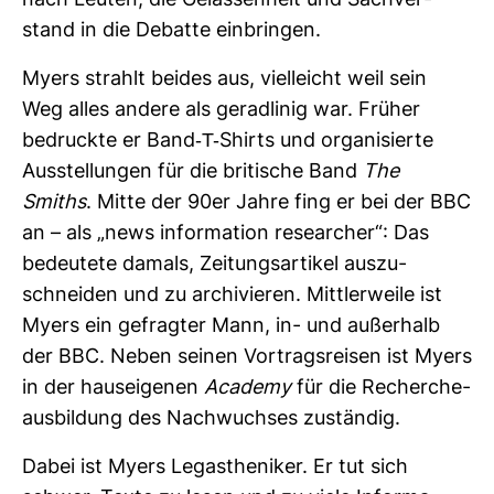
nach Leuten, die Gelas­sen­heit und Sach­ver­
stand in die Debatte ein­bringen.
Myers strahlt beides aus, viel­leicht weil sein
Weg alles andere als gerad­linig war. Früher
bedruckte er Band-​T-​Shirts und orga­ni­sierte
Aus­stel­lungen für die bri­ti­sche Band
The
Smiths
. Mitte der 90er Jahre fing er bei der BBC
an – als „news infor­ma­tion rese­ar­cher“: Das
bedeu­tete damals, Zei­tungs­ar­tikel aus­zu­
schneiden und zu archi­vieren. Mitt­ler­weile ist
Myers ein gefragter Mann, in- und außer­halb
der BBC. Neben seinen Vor­trags­reisen ist Myers
in der haus­ei­genen
Aca­demy
für die Recher­che­
aus­bil­dung des Nach­wuchses zuständig.
Dabei ist Myers Leg­asthe­niker. Er tut sich