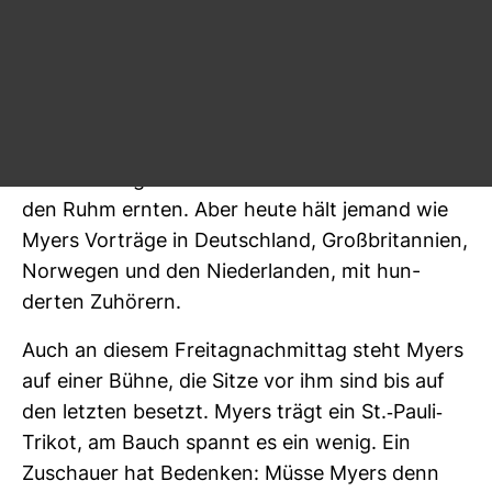
dann fängt sie für Myers erst an.
Myers ist Inter­net­ex­perte, Recher­cheur und
Trainer bei der BBC. Früher wäre er ein klas­si­
scher Mann der zweiten Reihe gewesen.
Jemand, der im Archiv wühlt, wäh­rend die Jour­
na­listen die großen Geschichten schreiben und
den Ruhm ernten. Aber heute hält jemand wie
Myers Vor­träge in Deutsch­land, Groß­bri­tan­nien,
Nor­wegen und den Nie­der­landen, mit hun­
derten Zuhö­rern.
Auch an diesem Frei­tag­nach­mittag steht Myers
auf einer Bühne, die Sitze vor ihm sind bis auf
den letzten besetzt. Myers trägt ein St.-​Pauli-​
Trikot, am Bauch spannt es ein wenig. Ein
Zuschauer hat Bedenken: Müsse Myers denn