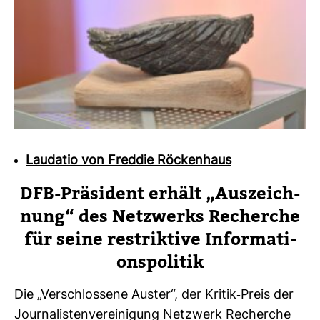
Laudatio von Freddie Röckenhaus
DFB-​Prä­si­dent erhält „Aus­zeich­
nung“ des Netz­werks Recherche
für seine restrik­tive Infor­ma­ti­
ons­po­litik
Die „Ver­schlos­sene Auster“, der Kritik-​Preis der
Jour­na­lis­ten­ver­ei­ni­gung Netz­werk Recherche