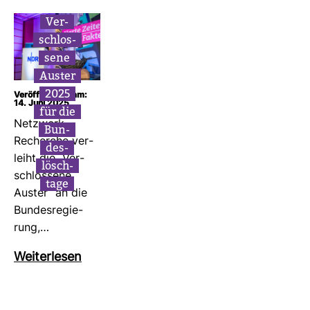
Ver­
schlos­
sene
Auster
2025
Veröffentlicht am:
14. Juni 2025
für die
Netz­werk
Bun­
Recherche ver­
des­
leiht die „Ver­
lösch­
schlos­sene
tage
Auster“ an die
Bun­des­re­gie­
rung,…
Wei­ter­lesen