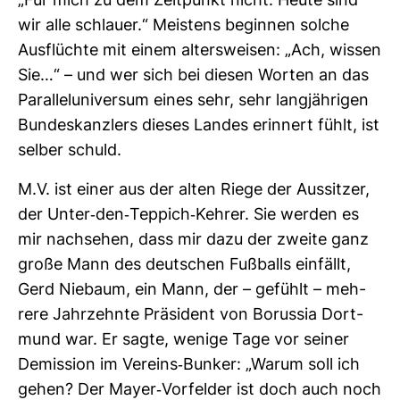
„Für mich zu dem Zeit­punkt nicht. Heute sind
wir alle schlauer.“ Meis­tens beginnen solche
Aus­flüchte mit einem alters­weisen: „Ach, wissen
Sie…“ – und wer sich bei diesen Worten an das
Par­al­lel­uni­versum eines sehr, sehr lang­jäh­rigen
Bun­des­kanz­lers dieses Landes erin­nert fühlt, ist
selber schuld.
M.V. ist einer aus der alten Riege der Aus­sitzer,
der Unter-​den-​Tep­pich-​Kehrer. Sie werden es
mir nach­sehen, dass mir dazu der zweite ganz
große Mann des deut­schen Fuß­balls ein­fällt,
Gerd Nie­baum, ein Mann, der – gefühlt – meh­
rere Jahr­zehnte Prä­si­dent von Borussia Dort­
mund war. Er sagte, wenige Tage vor seiner
Demis­sion im Ver­eins-​Bunker: „Warum soll ich
gehen? Der Mayer-​Vor­felder ist doch auch noch