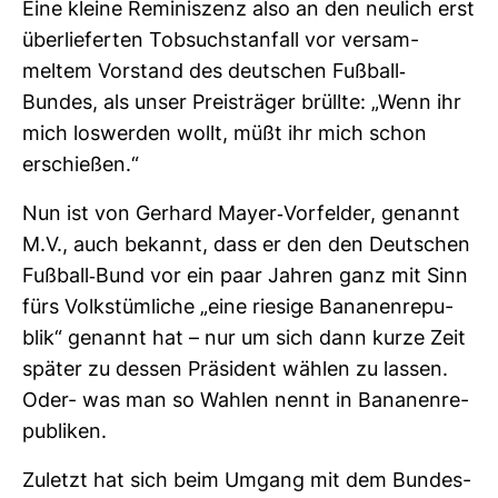
Eine kleine Remi­nis­zenz also an den neu­lich erst
über­lie­ferten Tob­such­st­an­fall vor ver­sam­
meltem Vor­stand des deut­schen Fuß­ball-​
Bundes, als unser Preis­träger brüllte: „Wenn ihr
mich los­werden wollt, müßt ihr mich schon
erschießen.“
Nun ist von Ger­hard Mayer-​Vor­felder, genannt
M.V., auch bekannt, dass er den den Deut­schen
Fuß­ball-​Bund vor ein paar Jahren ganz mit Sinn
fürs Volks­tüm­liche „eine rie­sige Bana­nen­re­pu­
blik“ genannt hat – nur um sich dann kurze Zeit
später zu dessen Prä­si­dent wählen zu lassen.
Oder- was man so Wahlen nennt in Bana­nen­re­
pu­bliken.
Zuletzt hat sich beim Umgang mit dem Bun­des­