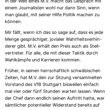
In der Welt eines M.V. macht das Gespräch mit
einem Jour­na­listen wohl nur dann Sinn, wenn
man glaubt, mit seiner Hilfe Politik machen zu
können.
Mir fällt, wenn ich das so sage auf, dass es jede
Menge gesprä­chiger, jovialer Wahr­heits­ver­hin­
derer gibt. M.V. erhält den Preis auch als Stell­
ver­treter. Für alle, die mit dieser Taktik durch
Wahl­kämpfe und Kar­rieren kommen.
Früher, in seinen herr­schaft­lich schwä­bi­schen
Zeiten, hat M.V. den zur Sit­zung ver­sam­melten
Vor­stand des VfB Stutt­gart bis­weilen ein­fach
mal vier oder fünf Stunden warten lassen. Wenn
der Chef dann end­lich seinen Auf­tritt hatte, war
sämt­li­cher poten­ti­eller Wider­stand bereits auf