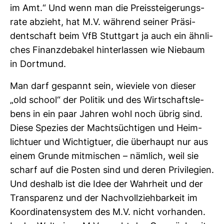
im Amt.“ Und wenn man die Preis­stei­ge­rungs­
rate abzieht, hat M.V. wäh­rend seiner Prä­si­
dent­schaft beim VfB Stutt­gart ja auch ein ähn­li­
ches Finanz­de­bakel hin­ter­lassen wie Nie­baum
in Dort­mund.
Man darf gespannt sein, wie­viele von dieser
„old school“ der Politik und des Wirt­schafts­le­
bens in ein paar Jahren wohl noch übrig sind.
Diese Spe­zies der Macht­süch­tigen und Heim­
lich­tuer und Wich­tig­tuer, die über­haupt nur aus
einem Grunde mit­mi­schen – näm­lich, weil sie
scharf auf die Posten sind und deren Pri­vi­le­gien.
Und des­halb ist die Idee der Wahr­heit und der
Trans­pa­renz und der Nach­voll­zieh­bar­keit im
Koor­di­na­ten­system des M.V. nicht vor­handen.