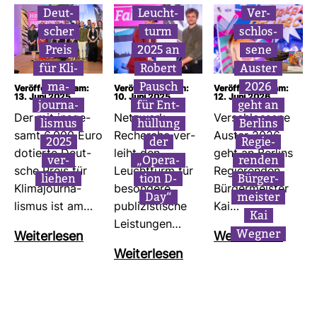
Deut­
Leucht­
Ver­
scher
turm
schlos­
Preis
2025 an
sene
für Kli­
Robert
Auster
ma­
Pausch
2026
Veröffentlicht am:
Veröffentlicht am:
Veröffentlicht am:
13. Juni 2025
10. Juni 2025
12. Juni 2026
jour­na­
für Ent­
geht an
Der mit ins­ge­
Netz­werk
Ver­schlos­sene
lismus
hül­lung
Ber­lins
samt 6.000 Euro
Recherche ver­
Auster 2026
2025
der
Regie­
dotierte Deut­
leiht den
geht an Ber­lins
ver­
„Ope­ra­
renden
sche Preis für
Leucht­turm für
Regie­renden
liehen
tion D-
Bür­ger­
Kli­ma­jour­na­
beson­dere
Bür­ger­meister
Day“
meister
lismus ist am…
publi­zis­ti­sche
Kai…
Kai
Leis­tungen…
Wegner
Wei­ter­lesen
Wei­ter­lesen
Wei­ter­lesen