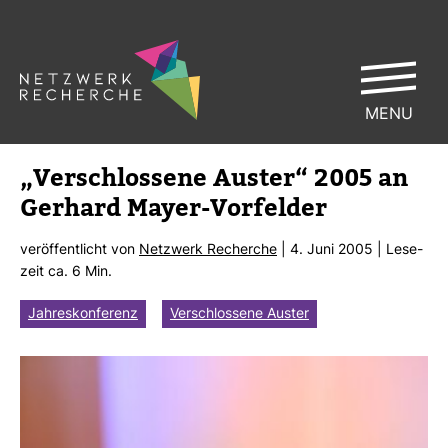
MENU
„Ver­schlos­sene Auster“ 2005 an
Ger­hard Mayer-​Vor­felder
ver­öf­fent­licht von
Netz­werk Recherche
| 4. Juni 2005 | Lese­
zeit ca. 6 Min.
Jahreskonferenz
Verschlossene Auster