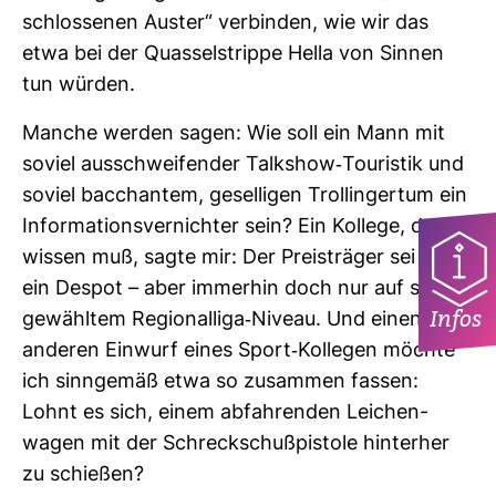
schlos­senen Auster“ ver­binden, wie wir das
etwa bei der Quas­sel­strippe Hella von Sinnen
tun würden.
Manche werden sagen: Wie soll ein Mann mit
soviel aus­schwei­fender Talk­show-​Tou­ristik und
soviel bac­chantem, gesel­ligen Trol­lin­gertum ein
Infor­ma­ti­ons­ver­nichter sein? Ein Kol­lege, der es
wissen muß, sagte mir: Der Preis­träger sei zwar
ein Despot – aber immerhin doch nur auf selbst­
Infos
ge­wähltem Regio­nal­liga-​Niveau. Und einen
anderen Ein­wurf eines Sport-​Kol­legen möchte
ich sinn­gemäß etwa so zusammen fassen:
Lohnt es sich, einem abfah­renden Lei­chen­
wagen mit der Schreck­schuß­pis­tole hin­terher
zu schießen?