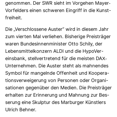
genommen. Der SWR sieht im Vor­gehen Mayer-​
Vor­fel­ders einen schweren Ein­griff in die Kunst­
frei­heit.
Die „Ver­schlos­sene Auster“ wird in diesem Jahr
zum vierten Mal ver­liehen. Bis­he­rige Preis­träger
waren Bun­des­in­nen­mi­nister Otto Schily, der
Lebens­mit­tel­kon­zern ALDI und die Hypo­Ver­
eins­bank, stell­ver­tre­tend für die meisten DAX-​
Unter­nehmen. Die Auster steht als mah­nendes
Symbol für man­gelnde Offen­heit und Koope­ra­
ti­ons­ver­wei­ge­rung von Per­sonen oder Orga­ni­
sa­tionen gegen­über den Medien. Die Preis­träger
erhalten zur Erin­ne­rung und Mah­nung zur Bes­
se­rung eine Skulptur des Mar­burger Künst­lers
Ulrich Behner.