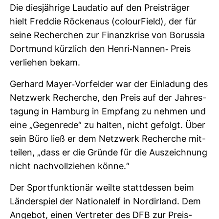
Die dies­jäh­rige Lau­datio auf den Preis­träger
hielt Freddie Röckenaus (colour­Field), der für
seine Recher­chen zur Finanz­krise von Borussia
Dort­mund kürz­lich den Henri-​Nannen-​ Preis
ver­liehen bekam.
Ger­hard Mayer-​Vor­felder war der Ein­la­dung des
Netz­werk Recherche, den Preis auf der Jah­res­
ta­gung in Ham­burg in Emp­fang zu nehmen und
eine „Gegen­rede“ zu halten, nicht gefolgt. Über
sein Büro ließ er dem Netz­werk Recherche mit­
teilen, „dass er die Gründe für die Aus­zeich­nung
nicht nach­voll­ziehen könne.“
Der Sport­funk­tionär weilte statt­dessen beim
Län­der­spiel der Natio­nalelf in Nord­ir­land. Dem
Angebot, einen Ver­treter des DFB zur Preis­