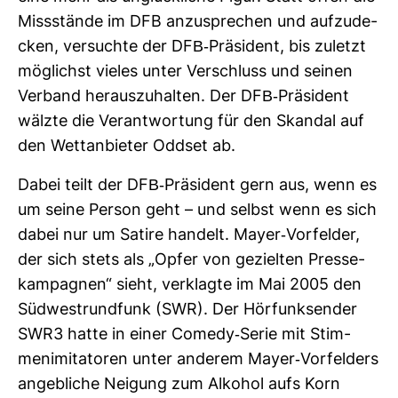
Miss­stände im DFB anzu­spre­chen und auf­zu­de­
cken, ver­suchte der DFB-​Prä­si­dent, bis zuletzt
mög­lichst vieles unter Ver­schluss und seinen
Ver­band her­aus­zu­halten. Der DFB-​Prä­si­dent
wälzte die Ver­ant­wor­tung für den Skandal auf
den Wett­an­bieter Oddset ab.
Dabei teilt der DFB-​Prä­si­dent gern aus, wenn es
um seine Person geht – und selbst wenn es sich
dabei nur um Satire han­delt. Mayer-​Vor­felder,
der sich stets als „Opfer von gezielten Pres­se­
kam­pa­gnen“ sieht, ver­klagte im Mai 2005 den
Süd­west­rund­funk (SWR). Der Hör­funk­sender
SWR3 hatte in einer Comedy-​Serie mit Stim­
men­imi­ta­toren unter anderem Mayer-​Vor­fel­ders
angeb­liche Nei­gung zum Alkohol aufs Korn