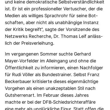
und keine demo­kra­ti­sche Selbst­ver­ständ­lich­keit
ist. Er ist ein pro­fes­sio­neller Ver­tu­scher, der die
Medien als wil­liges Sprach­rohr für seine Bot­
schaften, aber nicht als unab­hän­gige Instanz
der Kritik begreift“, sagte der Vor­sit­zende des
Netz­werks Recherche, Dr. Thomas Leif anläss­
lich der Preis­ver­lei­hung.
Im ver­gan­genen Sommer suchte Ger­hard
Mayer-​Vor­felder im Allein­gang und ohne die
Öffent­lich­keit zu infor­mieren, einen Nach­folger
für Rudi Völler als Bun­des­trainer. Selbst Franz
Becker­bauer kri­ti­sierte dieses eigen­mäch­tige
Vor­gehen als einen unak­zep­ta­blen Stil nach
Guts­her­renart. Im Februar dieses Jahres
machte er bei der DFB-​Schieds­rich­ter­af­färe
eine mehr als unglück­liche Figur. Statt offen die