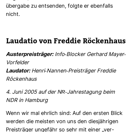
über­gabe zu ent­senden, folgte er eben­falls
nicht.
Lau­datio von Freddie Röcken­haus
Aus­ter­preis­träger:
Info-​Blo­cker Ger­hard Mayer-​
Vor­felder
Lau­dator:
Henri-​Nannen-​Preis­träger Freddie
Röcken­haus
4. Juni 2005 auf der NR-​Jah­res­ta­gung beim
NDR in Ham­burg
Wenn wir mal ehr­lich sind: Auf den ersten Blick
werden die meisten von uns den dies­jäh­rigen
Preis­träger unge­fähr so sehr mit einer „ver­