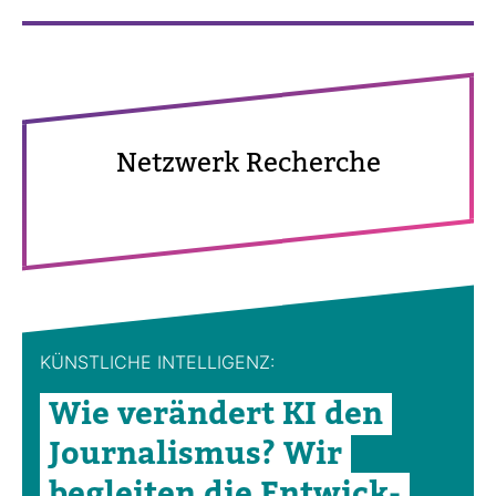
Netz­werk Recherche
KÜNST­LICHE INTEL­LI­GENZ:
Wie ver­än­dert KI den
Jour­na­lismus? Wir
begleiten die Ent­wick­