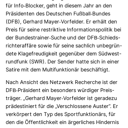
für Info-​Blo­cker, geht in diesem Jahr an den
Prä­si­denten des Deut­schen Fuß­ball-​Bundes
(DFB), Ger­hard Mayer-​Vor­felder. Er erhält den
Preis für seine restrik­tive Infor­ma­ti­ons­po­litik bei
der Bun­des­trainer-​Suche und der DFB-​Schieds­
rich­ter­af­färe sowie für seine sach­lich unbe­grün­
dete Kla­ge­freu­dig­keit gegen­über dem Süd­west­
rund­funk (SWR). Der Sender hatte sich in einer
Satire mit dem Mul­ti­funk­tionär beschäf­tigt.
Nach Ansicht des Netz­werk Recherche ist der
DFB-​Prä­si­dent ein beson­ders wür­diger Preis­
träger. „Ger­hard Mayer-​Vor­felder ist gera­dezu
prä­de­sti­niert für die „Ver­schlos­sene Auster“. Er
ver­kör­pert den Typ des Sport­funk­tio­närs, für
den die Öffent­lich­keit ein ärger­li­ches Hin­dernis