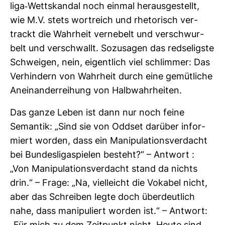
liga-​Wett­skandal noch einmal her­aus­ge­stellt,
wie M.V. stets wort­reich und rhe­to­risch ver­
trackt die Wahr­heit ver­ne­belt und ver­schwur­
belt und ver­schwallt. Sozu­sagen das red­se­ligste
Schweigen, nein, eigent­lich viel schlimmer: Das
Ver­hin­dern von Wahr­heit durch eine gemüt­liche
Anein­an­der­rei­hung von Halb­wahr­heiten.
Das ganze Leben ist dann nur noch feine
Semantik: „Sind sie von Oddset dar­über infor­
miert worden, dass ein Mani­pu­la­ti­ons­ver­dacht
bei Bun­des­li­ga­spielen besteht?“ – Ant­wort :
„Von Mani­pu­la­ti­ons­ver­dacht stand da nichts
drin.“ – Frage: „Na, viel­leicht die Vokabel nicht,
aber das Schreiben legte doch über­deut­lich
nahe, dass mani­pu­liert worden ist.“ – Ant­wort: