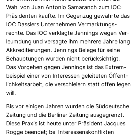
Wahl von Juan Antonio Sama­ranch zum IOC-​
Prä­si­denten kaufte. Im Gegenzug gewährte das
IOC Dass­lers Unter­nehmen Ver­mark­tungs­
rechte. Das IOC ver­klagte Jen­nings wegen Ver­
leum­dung und ver­sagte ihm meh­rere Jahre lang
Akkre­di­tie­rungen. Jen­nings Belege für seine
Behaup­tungen wurden nicht berück­sich­tigt.
Das Vor­gehen gegen Jen­nings ist das Extrem­
bei­spiel einer von Inter­essen gelei­teten Öffent­
lich­keits­ar­beit, die ver­schleiern statt offen legen
will.
Bis vor einigen Jahren wurden die Süd­deut­sche
Zei­tung und die Ber­liner Zei­tung aus­ge­grenzt.
Diese Praxis ist heute unter Prä­si­dent Jac­ques
Rogge beendet; bei Inter­es­sens­kon­flikten