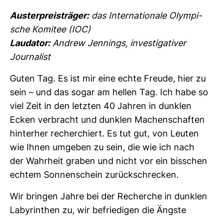
Aus­ter­preis­träger:
das Inter­na­tio­nale Olym­pi­
sche Komitee (IOC)
Lau­dator:
Andrew Jen­nings, inves­ti­ga­tiver
Jour­na­list
Guten Tag. Es ist mir eine echte Freude, hier zu
sein – und das sogar am hellen Tag. Ich habe so
viel Zeit in den letzten 40 Jahren in dunklen
Ecken ver­bracht und dunklen Machen­schaften
hin­terher recher­chiert. Es tut gut, von Leuten
wie Ihnen umgeben zu sein, die wie ich nach
der Wahr­heit graben und nicht vor ein biss­chen
echtem Son­nen­schein zurück­schre­cken.
Wir bringen Jahre bei der Recherche in dunklen
Laby­rin­then zu, wir befrie­digen die Ängste