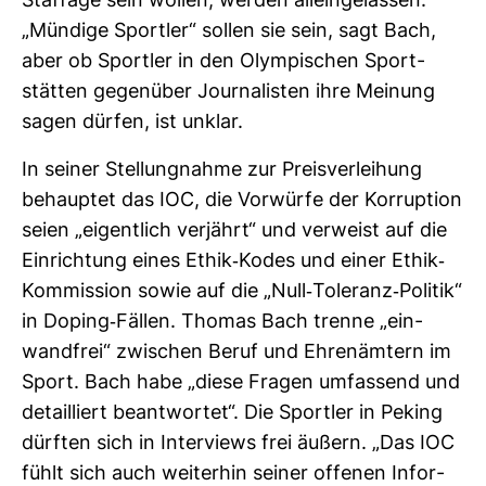
Staf­fage sein wollen, werden allein­ge­lassen.
„Mün­dige Sportler“ sollen sie sein, sagt Bach,
aber ob Sportler in den Olym­pi­schen Sport­
stätten gegen­über Jour­na­listen ihre Mei­nung
sagen dürfen, ist unklar.
In seiner Stel­lung­nahme zur Preis­ver­lei­hung
behauptet das IOC, die Vor­würfe der Kor­rup­tion
seien „eigent­lich ver­jährt“ und ver­weist auf die
Ein­rich­tung eines Ethik-​Kodes und einer Ethik-​
Kom­mis­sion sowie auf die „Null-​Tole­ranz-​Politik“
in Doping-​Fällen. Thomas Bach trenne „ein­
wand­frei“ zwi­schen Beruf und Ehren­äm­tern im
Sport. Bach habe „diese Fragen umfas­send und
detail­liert beant­wortet“. Die Sportler in Peking
dürften sich in Inter­views frei äußern. „Das IOC
fühlt sich auch wei­terhin seiner offenen Infor­