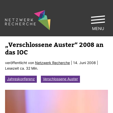
MENU
„Ver­schlos­sene Auster“ 2008 an
das IOC
ver­öf­fent­licht von
Netz­werk Recherche
| 14. Juni 2008 |
Lese­zeit ca. 32 Min.
Jahreskonferenz
Verschlossene Auster