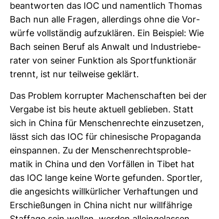
beant­worten das IOC und nament­lich Thomas
Bach nun alle Fragen, aller­dings ohne die Vor­
würfe voll­ständig auf­zu­klären. Ein Bei­spiel: Wie
Bach seinen Beruf als Anwalt und Indus­trie­be­
rater von seiner Funk­tion als Sport­funk­tionär
trennt, ist nur teil­weise geklärt.
Das Pro­blem kor­rupter Machen­schaften bei der
Ver­gabe ist bis heute aktuell geblieben. Statt
sich in China für Men­schen­rechte ein­zu­setzen,
lässt sich das IOC für chi­ne­si­sche Pro­pa­ganda
ein­spannen. Zu der Men­schen­rechts­pro­ble­
matik in China und den Vor­fällen in Tibet hat
das IOC lange keine Worte gefunden. Sportler,
die ange­sichts will­kür­li­cher Ver­haf­tungen und
Erschie­ßungen in China nicht nur will­fäh­rige