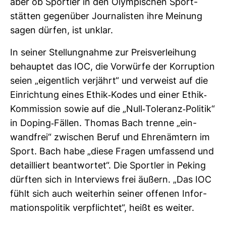
aber ob Sportler in den Olym­pi­schen Sport­
stätten gegen­über Jour­na­listen ihre Mei­nung
sagen dürfen, ist unklar.
In seiner Stel­lung­nahme zur Preis­ver­lei­hung
behauptet das IOC, die Vor­würfe der Kor­rup­tion
seien „eigent­lich ver­jährt“ und ver­weist auf die
Ein­rich­tung eines Ethik-​Kodes und einer Ethik-​
Kom­mis­sion sowie auf die „Null-​Tole­ranz-​Politik“
in Doping-​Fällen. Thomas Bach trenne „ein­
wand­frei“ zwi­schen Beruf und Ehren­äm­tern im
Sport. Bach habe „diese Fragen umfas­send und
detail­liert beant­wortet“. Die Sportler in Peking
dürften sich in Inter­views frei äußern. „Das IOC
fühlt sich auch wei­terhin seiner offenen Infor­
ma­ti­ons­po­litik ver­pflichtet“, heißt es weiter.