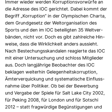
Immer wieder werden Kor­rup­ti­ons­vor­würfe an
die Adresse des IOC gerichtet. Dabei kommt der
Begriff „Kor­rup­tion“ in der Olym­pi­schen Charta,
dem Grund­ge­setz der Welt­or­ga­ni­sa­tion des
Sports und den im IOC betei­ligten 35 Welt­ver­
bänden, nicht vor. Doch es gibt zahl­reiche Hin­
weise, dass die Wirk­lich­keit anders aus­sieht.
Nach Bestechungs­skan­dalen reagierte das IOC
mit einer Unter­su­chung und schloss Mit­glieder
aus. Doch lang­jäh­rige Beob­achter des IOC
beklagen wei­terhin Gele­gen­heits­kor­rup­tion,
Ämter­ver­qui­ckung und sys­te­ma­ti­sche Ein­fluss­
nahme über Poli­tiker. Ob bei der Bewer­bung
und Ver­gabe der Spiele für Salt Lake City 2002,
für Peking 2008, für London und für Sot­schi
2012 – statt frag­wür­dige Begüns­ti­gungen und