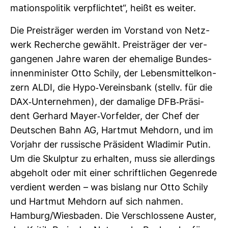
ma­ti­ons­po­litik ver­pflichtet“, heißt es weiter.
Die Preis­träger werden im Vor­stand von Netz­
werk Recherche gewählt. Preis­träger der ver­
gan­genen Jahre waren der ehe­ma­lige Bun­des­
in­nen­mi­nister Otto Schily, der Lebens­mit­tel­kon­
zern ALDI, die Hypo-​Ver­eins­bank (stellv. für die
DAX-​Unter­nehmen), der dama­lige DFB-​Prä­si­
dent Ger­hard Mayer-​Vor­felder, der Chef der
Deut­schen Bahn AG, Hartmut Meh­dorn, und im
Vor­jahr der rus­si­sche Prä­si­dent Wla­dimir Putin.
Um die Skulptur zu erhalten, muss sie aller­dings
abge­holt oder mit einer schrift­li­chen Gegen­rede
ver­dient werden – was bis­lang nur Otto Schily
und Hartmut Meh­dorn auf sich nahmen.
Ham­burg/Wies­baden. Die Ver­schlos­sene Auster,