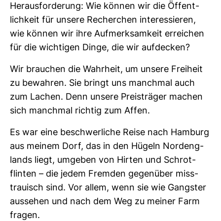
Her­aus­for­de­rung: Wie können wir die Öffent­
lich­keit für unsere Recher­chen inter­es­sieren,
wie können wir ihre Auf­merk­sam­keit errei­chen
für die wich­tigen Dinge, die wir auf­de­cken?
Wir brau­chen die Wahr­heit, um unsere Frei­heit
zu bewahren. Sie bringt uns manchmal auch
zum Lachen. Denn unsere Preis­träger machen
sich manchmal richtig zum Affen.
Es war eine beschwer­liche Reise nach Ham­burg
aus meinem Dorf, das in den Hügeln Nord­eng­
lands liegt, umgeben von Hirten und Schrot­
flinten – die jedem Fremden gegen­über miss­
trau­isch sind. Vor allem, wenn sie wie Gangster
aus­sehen und nach dem Weg zu meiner Farm
fragen.