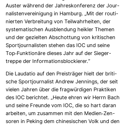
Auster wäh­rend der Jah­res­kon­fe­renz der Jour­
na­lis­ten­ver­ei­ni­gung in Ham­burg. „Mit der rou­ti­
nierten Ver­brei­tung von Teil­wahr­heiten, der
sys­te­ma­ti­schen Aus­blen­dung heikler Themen
und der gezielten Abschot­tung von kri­ti­schen
Sport­jour­na­listen stehen das IOC und seine
Top-​Funk­tio­näre dieses Jahr auf der Sie­ger­
treppe der Infor­ma­ti­ons­blo­ckierer.“
Die Lau­datio auf den Preis­träger hielt der bri­ti­
sche Sport­jour­na­list Andrew Jen­nings, der seit
vielen Jahren über die frag­wür­digen Prak­tiken
des IOC berichtet. „Heute ehren wir Herrn Bach
und seine Freunde vom IOC, die so hart daran
arbeiten, um zusammen mit den Medien-​Zen­
soren in Peking dem chi­ne­si­schen Volk und den