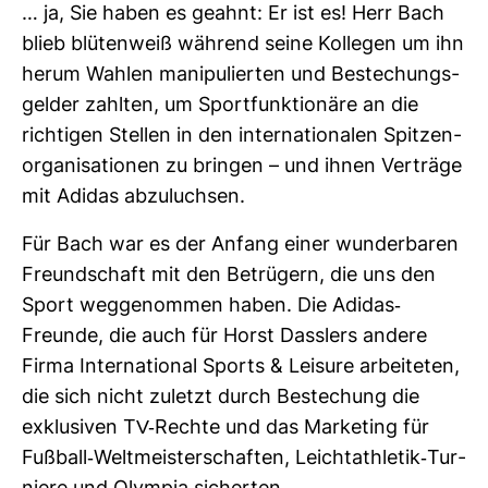
… ja, Sie haben es geahnt: Er ist es! Herr Bach
blieb blü­ten­weiß wäh­rend seine Kol­legen um ihn
herum Wahlen mani­pu­lierten und Bestechungs­
gelder zahlten, um Sport­funk­tio­näre an die
rich­tigen Stellen in den inter­na­tio­nalen Spit­zen­
or­ga­ni­sa­tionen zu bringen – und ihnen Ver­träge
mit Adidas abzu­luchsen.
Für Bach war es der Anfang einer wun­der­baren
Freund­schaft mit den Betrü­gern, die uns den
Sport weg­ge­nommen haben. Die Adidas-​
Freunde, die auch für Horst Dass­lers andere
Firma Inter­na­tional Sports & Lei­sure arbei­teten,
die sich nicht zuletzt durch Bestechung die
exklu­siven TV-​Rechte und das Mar­ke­ting für
Fuß­ball-​Welt­meis­ter­schaften, Leicht­ath­letik-​Tur­