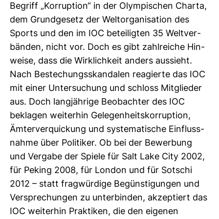
Begriff „Kor­rup­tion“ in der Olym­pi­schen Charta,
dem Grund­ge­setz der Welt­or­ga­ni­sa­tion des
Sports und den im IOC betei­ligten 35 Welt­ver­
bänden, nicht vor. Doch es gibt zahl­reiche Hin­
weise, dass die Wirk­lich­keit anders aus­sieht.
Nach Bestechungs­skan­dalen reagierte das IOC
mit einer Unter­su­chung und schloss Mit­glieder
aus. Doch lang­jäh­rige Beob­achter des IOC
beklagen wei­terhin Gele­gen­heits­kor­rup­tion,
Ämter­ver­qui­ckung und sys­te­ma­ti­sche Ein­fluss­
nahme über Poli­tiker. Ob bei der Bewer­bung
und Ver­gabe der Spiele für Salt Lake City 2002,
für Peking 2008, für London und für Sot­schi
2012 – statt frag­wür­dige Begüns­ti­gungen und
Ver­spre­chungen zu unter­binden, akzep­tiert das
IOC wei­terhin Prak­tiken, die den eigenen