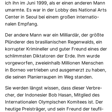
ich ihn im Juni 1999, als er einen anderen Mann
umarmte. Es war in der Lobby des National Arts
Center in Seoul bei einem großen inter­na­tio­
nalen Emp­fang.
Der andere Mann war ein Mil­li­ardär, der größte
Plün­derer des bra­si­lia­ni­schen Regen­walds, ein
kor­rupter Kri­mi­neller und guter Freund eines der
schlimmsten Dik­ta­toren der Erde. Ihm wurde
vor­ge­worfen, zwei­ein­halb Mil­lionen Men­schen
in Borneo ver­trieben und aus­ge­merzt zu haben,
die seinen Pla­nier­raupen im Weg standen.
Sie werden längst wissen, dass dieser Ver­bre­
cher, der Indo­ne­sier Bob Hasan, Mit­glied des
Inter­na­tio­nalen Olym­pi­schen Komi­tees ist. Der
heu­tige Preis­träger, und sein Freund der teuf­li­