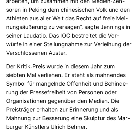
arbeiten, um zusammen mit den Medien-​Zen­
soren in Peking dem chi­ne­si­schen Volk und den
Ath­leten aus aller Welt das Recht auf freie Mei­
nungs­äu­ße­rung zu ver­sagen“, sagte Jen­nings in
seiner Lau­datio. Das IOC bestreitet die Vor­
würfe in einer Stel­lung­nahme zur Ver­lei­hung der
Ver­schlos­senen Auster.
Der Kritik-​Preis wurde in diesem Jahr zum
siebten Mal ver­liehen. Er steht als mah­nendes
Symbol für man­gelnde Offen­heit und Behin­de­
rung der Pres­se­frei­heit von Per­sonen oder
Orga­ni­sa­tionen gegen­über den Medien. Die
Preis­träger erhalten zur Erin­ne­rung und als
Mah­nung zur Bes­se­rung eine Skulptur des Mar­
burger Künst­lers Ulrich Behner.