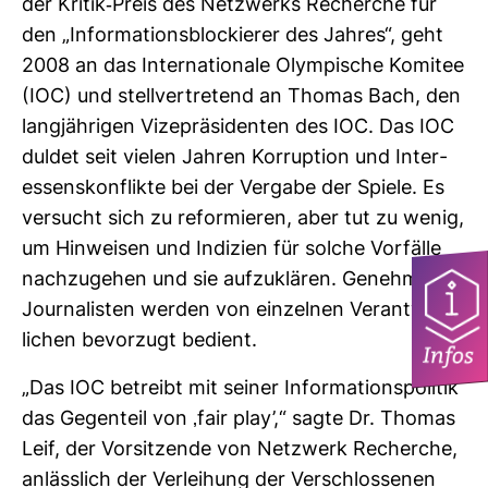
der Kritik-​Preis des Netz­werks Recherche für
den „Infor­ma­ti­ons­blo­ckierer des Jahres“, geht
2008 an das Inter­na­tio­nale Olym­pi­sche Komitee
(IOC) und stell­ver­tre­tend an Thomas Bach, den
lang­jäh­rigen Vize­prä­si­denten des IOC. Das IOC
duldet seit vielen Jahren Kor­rup­tion und Inter­
es­sens­kon­flikte bei der Ver­gabe der Spiele. Es
ver­sucht sich zu refor­mieren, aber tut zu wenig,
um Hin­weisen und Indi­zien für solche Vor­fälle
nach­zu­gehen und sie auf­zu­klären. Genehme
Jour­na­listen werden von ein­zelnen Ver­ant­wort­
li­chen bevor­zugt bedient.
Infos
„Das IOC betreibt mit seiner Infor­ma­ti­ons­po­litik
das Gegen­teil von ‚fair play’,“ sagte Dr. Thomas
Leif, der Vor­sit­zende von Netz­werk Recherche,
anläss­lich der Ver­lei­hung der Ver­schlos­senen