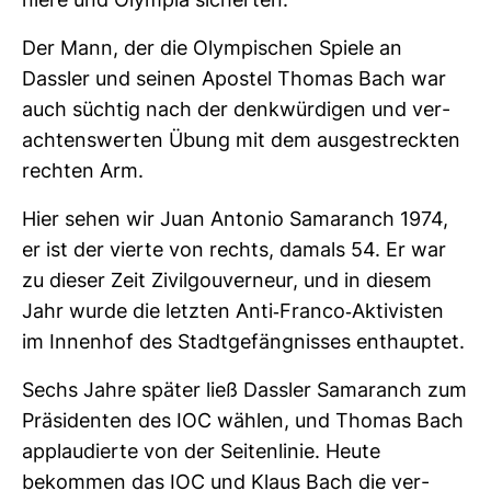
niere und Olympia sicherten.
Der Mann, der die Olym­pi­schen Spiele an
Dassler und seinen Apostel Thomas Bach war
auch süchtig nach der denk­wür­digen und ver­
ach­tens­werten Übung mit dem aus­ge­streckten
rechten Arm.
Hier sehen wir Juan Antonio Sama­ranch 1974,
er ist der vierte von rechts, damals 54. Er war
zu dieser Zeit Zivil­gou­ver­neur, und in diesem
Jahr wurde die letzten Anti-​Franco-​Akti­visten
im Innenhof des Stadt­ge­fäng­nisses ent­hauptet.
Sechs Jahre später ließ Dassler Sama­ranch zum
Prä­si­denten des IOC wählen, und Thomas Bach
applau­dierte von der Sei­ten­linie. Heute
bekommen das IOC und Klaus Bach die ver­