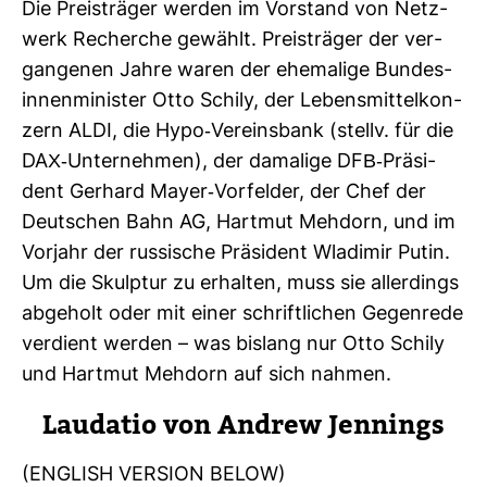
Die Preis­träger werden im Vor­stand von Netz­
werk Recherche gewählt. Preis­träger der ver­
gan­genen Jahre waren der ehe­ma­lige Bun­des­
in­nen­mi­nister Otto Schily, der Lebens­mit­tel­kon­
zern ALDI, die Hypo-​Ver­eins­bank (stellv. für die
DAX-​Unter­nehmen), der dama­lige DFB-​Prä­si­
dent Ger­hard Mayer-​Vor­felder, der Chef der
Deut­schen Bahn AG, Hartmut Meh­dorn, und im
Vor­jahr der rus­si­sche Prä­si­dent Wla­dimir Putin.
Um die Skulptur zu erhalten, muss sie aller­dings
abge­holt oder mit einer schrift­li­chen Gegen­rede
ver­dient werden – was bis­lang nur Otto Schily
und Hartmut Meh­dorn auf sich nahmen.
Lau­datio von Andrew Jen­nings
(ENG­LISH VER­SION BELOW)