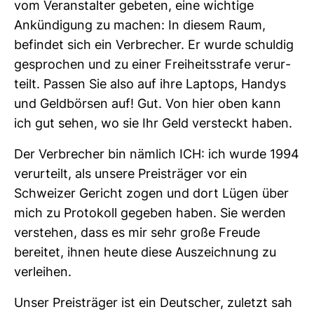
vom Ver­an­stalter gebeten, eine wich­tige
Ankün­di­gung zu machen: In diesem Raum,
befindet sich ein Ver­bre­cher. Er wurde schuldig
gespro­chen und zu einer Frei­heits­strafe ver­ur­
teilt. Passen Sie also auf ihre Lap­tops, Handys
und Geld­börsen auf! Gut. Von hier oben kann
ich gut sehen, wo sie Ihr Geld ver­steckt haben.
Der Ver­bre­cher bin näm­lich ICH: ich wurde 1994
ver­ur­teilt, als unsere Preis­träger vor ein
Schweizer Gericht zogen und dort Lügen über
mich zu Pro­to­koll gegeben haben. Sie werden
ver­stehen, dass es mir sehr große Freude
bereitet, ihnen heute diese Aus­zeich­nung zu
ver­leihen.
Unser Preis­träger ist ein Deut­scher, zuletzt sah