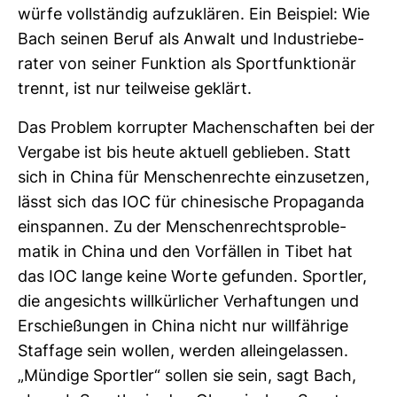
würfe voll­ständig auf­zu­klären. Ein Bei­spiel: Wie
Bach seinen Beruf als Anwalt und Indus­trie­be­
rater von seiner Funk­tion als Sport­funk­tionär
trennt, ist nur teil­weise geklärt.
Das Pro­blem kor­rupter Machen­schaften bei der
Ver­gabe ist bis heute aktuell geblieben. Statt
sich in China für Men­schen­rechte ein­zu­setzen,
lässt sich das IOC für chi­ne­si­sche Pro­pa­ganda
ein­spannen. Zu der Men­schen­rechts­pro­ble­
matik in China und den Vor­fällen in Tibet hat
das IOC lange keine Worte gefunden. Sportler,
die ange­sichts will­kür­li­cher Ver­haf­tungen und
Erschie­ßungen in China nicht nur will­fäh­rige
Staf­fage sein wollen, werden allein­ge­lassen.
„Mün­dige Sportler“ sollen sie sein, sagt Bach,