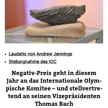
Laudatio von Andrew Jennings
Stellungnahme des IOC
Negativ-​Preis geht in diesem
Jahr an das Inter­na­tio­nale Olym­
pi­sche Komitee
– und stell­ver­tre­
tend an seinen Vize­prä­si­denten
Thomas Bach