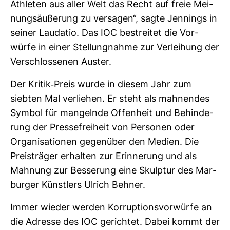
Ath­leten aus aller Welt das Recht auf freie Mei­
nungs­äu­ße­rung zu ver­sagen“, sagte Jen­nings in
seiner Lau­datio. Das IOC bestreitet die Vor­
würfe in einer Stel­lung­nahme zur Ver­lei­hung der
Ver­schlos­senen Auster.
Der Kritik-​Preis wurde in diesem Jahr zum
siebten Mal ver­liehen. Er steht als mah­nendes
Symbol für man­gelnde Offen­heit und Behin­de­
rung der Pres­se­frei­heit von Per­sonen oder
Orga­ni­sa­tionen gegen­über den Medien. Die
Preis­träger erhalten zur Erin­ne­rung und als
Mah­nung zur Bes­se­rung eine Skulptur des Mar­
burger Künst­lers Ulrich Behner.
Immer wieder werden Kor­rup­ti­ons­vor­würfe an
die Adresse des IOC gerichtet. Dabei kommt der