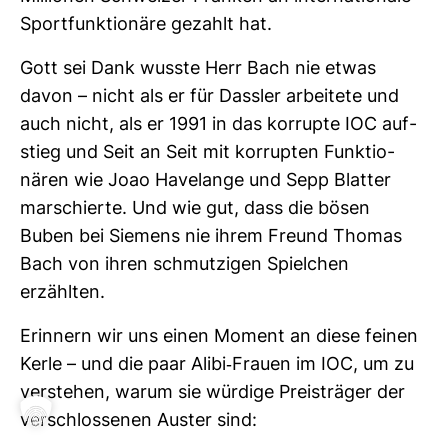
Sport­funk­tio­näre gezahlt hat.
Gott sei Dank wusste Herr Bach nie etwas
davon – nicht als er für Dassler arbei­tete und
auch nicht, als er 1991 in das kor­rupte IOC auf­
stieg und Seit an Seit mit kor­rupten Funk­tio­
nären wie Joao Havelange und Sepp Blatter
mar­schierte. Und wie gut, dass die bösen
Buben bei Sie­mens nie ihrem Freund Thomas
Bach von ihren schmut­zigen Spiel­chen
erzählten.
Erin­nern wir uns einen Moment an diese feinen
Kerle – und die paar Alibi-​Frauen im IOC, um zu
ver­stehen, warum sie wür­dige Preis­träger der
ver­schlos­senen Auster sind: