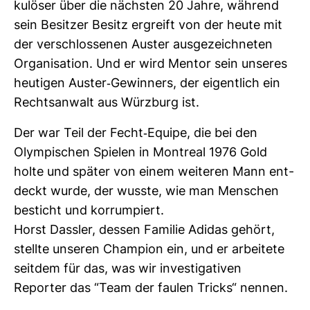
ku­löser über die nächsten 20 Jahre, wäh­rend
sein Besitzer Besitz ergreift von der heute mit
der ver­schlos­senen Auster aus­ge­zeich­neten
Orga­ni­sa­tion. Und er wird Mentor sein unseres
heu­tigen Auster-​Gewin­ners, der eigent­lich ein
Rechts­an­walt aus Würz­burg ist.
Der war Teil der Fecht-​Equipe, die bei den
Olym­pi­schen Spielen in Mont­real 1976 Gold
holte und später von einem wei­teren Mann ent­
deckt wurde, der wusste, wie man Men­schen
besticht und kor­rum­piert.
Horst Dassler, dessen Familie Adidas gehört,
stellte unseren Cham­pion ein, und er arbei­tete
seitdem für das, was wir inves­ti­ga­tiven
Reporter das “Team der faulen Tricks“ nennen.