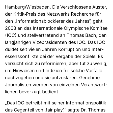
Ham­burg/Wies­baden. Die Ver­schlos­sene Auster,
der Kritik-​Preis des Netz­werks Recherche für
den „Infor­ma­ti­ons­blo­ckierer des Jahres“, geht
2008 an das Inter­na­tio­nale Olym­pi­sche Komitee
(IOC) und stell­ver­tre­tend an Thomas Bach, den
lang­jäh­rigen Vize­prä­si­denten des IOC. Das IOC
duldet seit vielen Jahren Kor­rup­tion und Inter­
es­sens­kon­flikte bei der Ver­gabe der Spiele. Es
ver­sucht sich zu refor­mieren, aber tut zu wenig,
um Hin­weisen und Indi­zien für solche Vor­fälle
nach­zu­gehen und sie auf­zu­klären. Genehme
Jour­na­listen werden von ein­zelnen Ver­ant­wort­
li­chen bevor­zugt bedient.
„Das IOC betreibt mit seiner Infor­ma­ti­ons­po­litik
das Gegen­teil von ‚fair play’,“ sagte Dr. Thomas