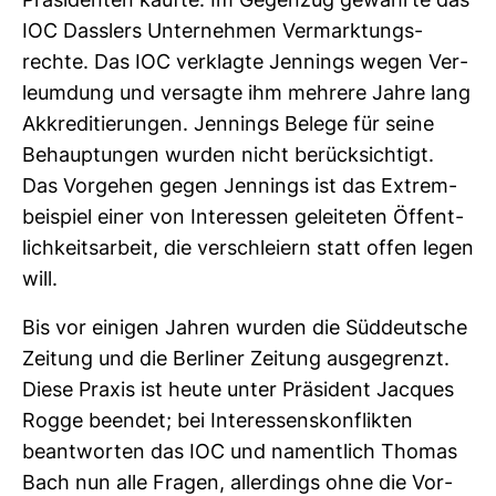
Prä­si­denten kaufte. Im Gegenzug gewährte das
IOC Dass­lers Unter­nehmen Ver­mark­tungs­
rechte. Das IOC ver­klagte Jen­nings wegen Ver­
leum­dung und ver­sagte ihm meh­rere Jahre lang
Akkre­di­tie­rungen. Jen­nings Belege für seine
Behaup­tungen wurden nicht berück­sich­tigt.
Das Vor­gehen gegen Jen­nings ist das Extrem­
bei­spiel einer von Inter­essen gelei­teten Öffent­
lich­keits­ar­beit, die ver­schleiern statt offen legen
will.
Bis vor einigen Jahren wurden die Süd­deut­sche
Zei­tung und die Ber­liner Zei­tung aus­ge­grenzt.
Diese Praxis ist heute unter Prä­si­dent Jac­ques
Rogge beendet; bei Inter­es­sens­kon­flikten
beant­worten das IOC und nament­lich Thomas
Bach nun alle Fragen, aller­dings ohne die Vor­