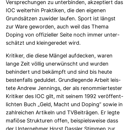
Ver­spre­chungen zu unter­binden, akzep­tiert das
IOC wei­terhin Prak­tiken, die den eigenen
Grund­sätzen zuwider laufen. Sport ist längst
zur Ware geworden, auch weil das Thema
Doping von offi­zi­eller Seite noch immer unter­
schätzt und klein­ge­redet wird.
Kri­tiker, die diese Mängel auf­de­cken, waren
lange Zeit völlig uner­wünscht und wurden
behin­dert und bekämpft und sind bis heute
bes­ten­falls geduldet. Grund­le­gende Arbeit leis­
tete Andrew Jen­nings, der als renom­mier­tester
Kri­tiker des IOC gilt, mit seinem 1992 ver­öf­fent­
lichten Buch „Geld, Macht und Doping“ sowie in
zahl­rei­chen Arti­keln und TVBei­trägen. Er legte
mafiöse Struk­turen offen, bei­spiels­weise dass
der Unter­nehmer Horst Dassler Stimmen zur