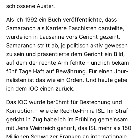
schlos­sene Auster.
Als ich 1992 ein Buch ver­öf­fent­lichte, dass
Sama­ranch als Kar­riere-​Faschisten dar­stellte,
wurde ich in Lau­sanne vors Gericht gezerrt.
Sama­ranch stritt ab, je poli­tisch aktiv gewesen
zu sein und prä­sen­tierte dem Gericht ein Bild,
auf dem der rechte Arm fehlte – und ich bekam
fünf Tage Haft auf Bewäh­rung. Für einen Jour­
na­listen ist das wie ein Orden. Und heute gebe
ich dem IOC einen zurück.
Das IOC wurde berühmt für Bestechung und
Kor­rup­tion – wie die Rechte-​Firma ISL. Im Straf­
ge­richt in Zug habe ich im Früh­ling gemeinsam
mit Jens Wein­reich gehört, das ISL mehr als 150
Mil­lionen Schweizer Franken an inter­na­tio­nale