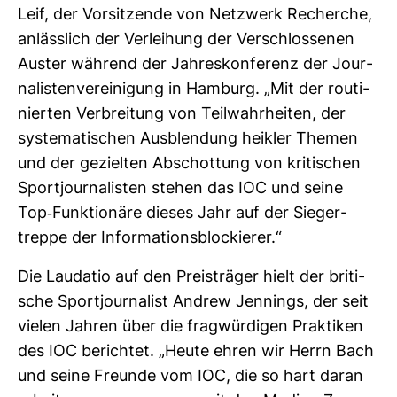
Leif, der Vor­sit­zende von Netz­werk Recherche,
anläss­lich der Ver­lei­hung der Ver­schlos­senen
Auster wäh­rend der Jah­res­kon­fe­renz der Jour­
na­lis­ten­ver­ei­ni­gung in Ham­burg. „Mit der rou­ti­
nierten Ver­brei­tung von Teil­wahr­heiten, der
sys­te­ma­ti­schen Aus­blen­dung heikler Themen
und der gezielten Abschot­tung von kri­ti­schen
Sport­jour­na­listen stehen das IOC und seine
Top-​Funk­tio­näre dieses Jahr auf der Sie­ger­
treppe der Infor­ma­ti­ons­blo­ckierer.“
Die Lau­datio auf den Preis­träger hielt der bri­ti­
sche Sport­jour­na­list Andrew Jen­nings, der seit
vielen Jahren über die frag­wür­digen Prak­tiken
des IOC berichtet. „Heute ehren wir Herrn Bach
und seine Freunde vom IOC, die so hart daran