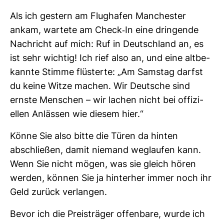
Als ich ges­tern am Flug­hafen Man­chester
ankam, war­tete am Check-​In eine drin­gende
Nach­richt auf mich: Ruf in Deutsch­land an, es
ist sehr wichtig! Ich rief also an, und eine alt­be­
kannte Stimme flüs­terte: „Am Samstag darfst
du keine Witze machen. Wir Deut­sche sind
ernste Men­schen – wir lachen nicht bei offi­zi­
ellen Anlässen wie diesem hier.“
Könne Sie also bitte die Türen da hinten
abschließen, damit nie­mand weg­laufen kann.
Wenn Sie nicht mögen, was sie gleich hören
werden, können Sie ja hin­terher immer noch ihr
Geld zurück ver­langen.
Bevor ich die Preis­träger offen­bare, wurde ich