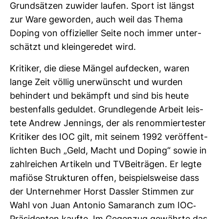
Grund­sätzen zuwider laufen. Sport ist längst
zur Ware geworden, auch weil das Thema
Doping von offi­zi­eller Seite noch immer unter­
schätzt und klein­ge­redet wird.
Kri­tiker, die diese Mängel auf­de­cken, waren
lange Zeit völlig uner­wünscht und wurden
behin­dert und bekämpft und sind bis heute
bes­ten­falls geduldet. Grund­le­gende Arbeit leis­
tete Andrew Jen­nings, der als renom­mier­tester
Kri­tiker des IOC gilt, mit seinem 1992 ver­öf­fent­
lichten Buch „Geld, Macht und Doping“ sowie in
zahl­rei­chen Arti­keln und TVBei­trägen. Er legte
mafiöse Struk­turen offen, bei­spiels­weise dass
der Unter­nehmer Horst Dassler Stimmen zur
Wahl von Juan Antonio Sama­ranch zum IOC-​