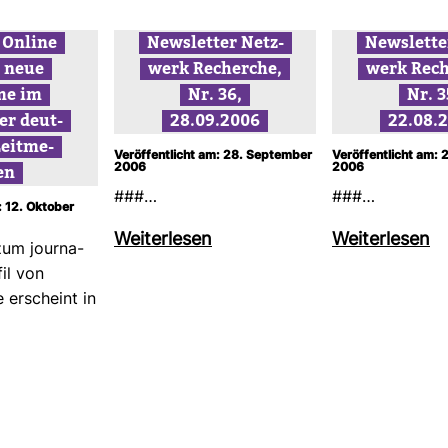
 Online
News­letter Netz­
News­lette
e neue
werk Recherche,
werk Rech
me im
Nr. 36,
Nr. 3
er deut­
28.09.2006
22.08.
eit­me­
Veröffentlicht am: 28. September
Veröffentlicht am: 
en
2006
2006
###…
###…
: 12. Oktober
Wei­ter­lesen
Wei­ter­lesen
um jour­na­
fil von
 erscheint in