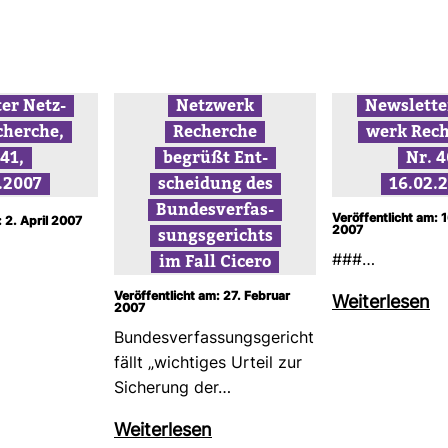
ter Netz­
Netz­werk
News­lette
cherche,
Recherche
werk Rech
 41,
begrüßt Ent­
Nr. 4
.2007
schei­dung des
16.02.
Bun­des­ver­fas­
Veröffentlicht am: 
: 2. April 2007
sungs­ge­richts
2007
im Fall Cicero
###…
Veröffentlicht am: 27. Februar
Wei­ter­lesen
2007
Bun­des­ver­fas­sungs­ge­richt
fällt „wich­tiges Urteil zur
Siche­rung der…
Wei­ter­lesen