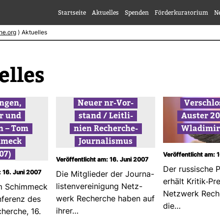
Startseite
Aktuelles
Spenden
Förderkuratorium
N
he.org
⟩
Aktuelles
elles
ungen,
Neuer nr-​Vor­
Ver­schlo
r und
stand / Leit­li­
Auster 20
n – Tom
nien Recherche-​
Wla­dimir
­meck
Jour­na­lismus
07)
Veröffentlicht am: 
Veröffentlicht am: 16. Juni 2007
Der rus­si­sche P
: 16. Juni 2007
Die Mit­glieder der Jour­na­
erhält Kritik-​Pr
lis­ten­ver­ei­ni­gung Netz­
m Schim­meck
Netz­werk Rech
werk Recherche haben auf
­fe­renz des
die…
ihrer…
cherche, 16.