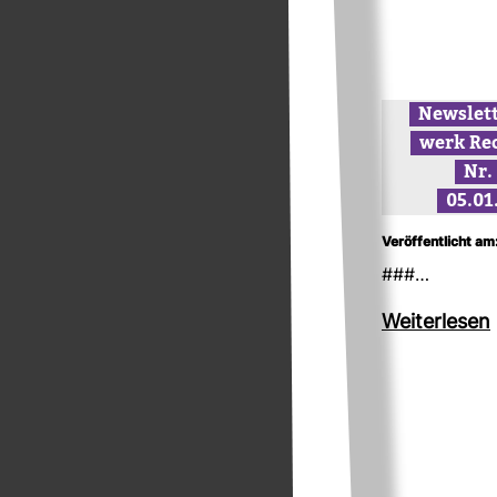
News­let
werk Re
Nr.
05.01
Veröffentlicht am
###…
Wei­ter­lesen