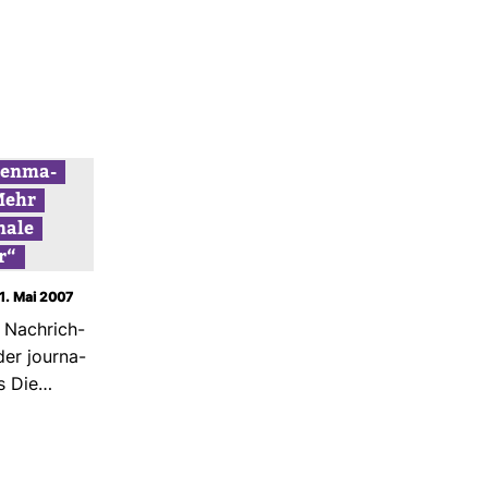
ten­ma­
Mehr
­nale
r“
11. Mai 2007
 Nach­rich­
der jour­na­
xis Die…