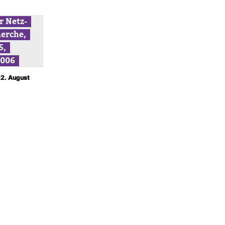
r Netz­
erche,
5,
2006
22. August