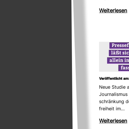
Wei­ter­lesen
Pres­se­
läßt si
allein i
fas
Veröffentlicht am
Neue Studie an
Jour­na­lismus
schrän­kung d
frei­heit im…
Wei­ter­lesen