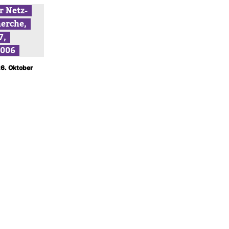
r Netz­
erche,
7,
2006
26. Oktober