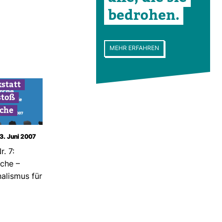
bedrohen.
MEHR ERFAHREN
­statt
stoß
che
13. Juni 2007
r. 7:
che –
na­lismus für