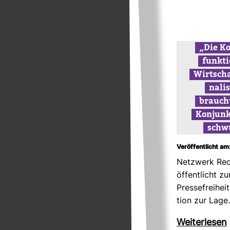
„Die Ko
funk­t
Wirt­scha
na­l
brauch
Kon­junk
schw
Veröffentlicht am
Netz­werk Re
öf­fent­licht 
Pres­se­frei­he
tion zur Lag
Wei­ter­lesen