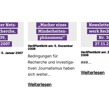
ter Netz­
„Macher eines
News­lette
cherche,
Min­der­hei­ten­
werk Rech
 39,
phä­no­mens“
Nr. 3
.2007
27.11.
Veröffentlicht am: 5. Dezember
2006
Veröffentlicht am:
: 5. Januar 2007
2006
Bedin­gungen für
Recherche und inves­ti­ga­
###…
tiven Jour­na­lismus haben
Wei­ter­lesen
sich weiter…
Wei­ter­lesen