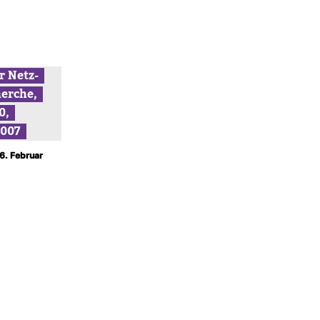
r Netz­
erche,
0,
2007
16. Februar