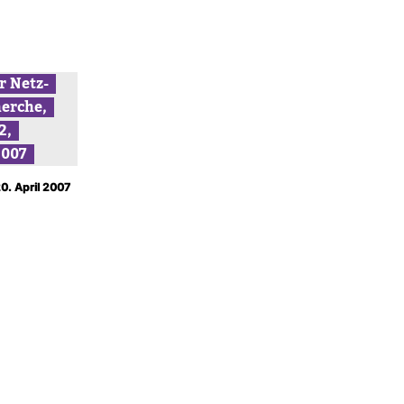
r Netz­
erche,
2,
2007
20. April 2007