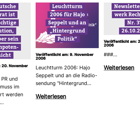
ut­sche
Leucht­turm
News­lette
rat ist
2006 für Hajo
werk Rech
ch­tige
Sep­pelt und an
Nr. 3
u­tion,
„Hin­ter­grund
26.10.
ber sein
Politik“
Veröffentlicht am: 
­po­ten­
2006
nicht
###…
Veröffentlicht am: 9. November
2006
m: 20. November
Wei­ter­lesen
Leucht­turm 2006: Hajo
Sep­pelt und an die Radio­
n PR und
sen­dung "Hin­ter­grund…
s muss im
ert werden
Wei­ter­lesen
e…