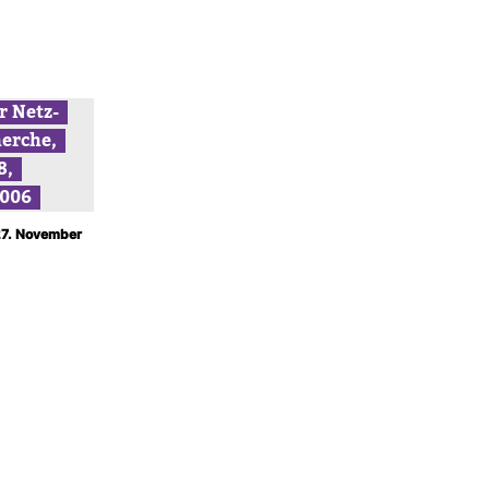
r Netz­
erche,
8,
2006
 27. November