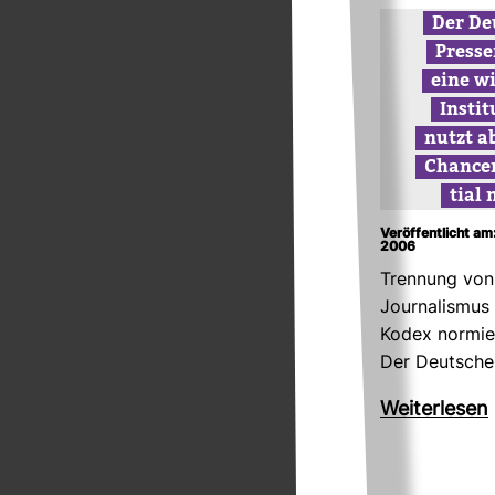
Der De
Pres­se
eine wi
Insti­t
nutzt a
Chan­cen
tial 
Veröffentlicht a
2006
Tren­nung vo
Jour­na­lismu
Kodex nor­mi
Der Deut­sch
Wei­ter­lesen