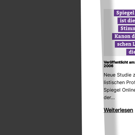
Spiegel
ist di
Stim
Kanon d
schen L
di
Veröffentlicht am
2006
Neue Studie z
lis­ti­schen Pro
Spiegel Online
der…
Wei­ter­lesen