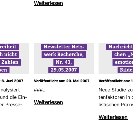
Wei­ter­lesen
frei­heit
News­letter Netz­
Nach­rich­
ch nicht
werk Recherche,
cher: „
n Zahlen
Nr. 43,
emo­tio
sen
29.05.2007
Bilde
: 6. Juni 2007
Veröffentlicht am: 29. Mai 2007
Veröffentlicht am: 
a­ly­siert
###…
Neue Studie zu
 und die Ein­
ten­fak­toren in 
Wei­ter­lesen
er Pres­se­
lis­ti­schen Pra
Wei­ter­lesen