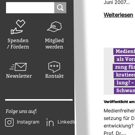
Juni 2007…
Suchen
nach:
Wei­ter­lesen
Spenden
Mitglied
/ Fördern
werden
Medi­en­
als Vor­
zung fü
kra­tie­
Newsletter
Kontakt
lung? –
Schwan
Veröffentlicht am
Folge uns auf:
Medi­en­frei­he
set­zung für D
Instagram
LinkedIn
ent­wick­lung?
Prof. Dr.…