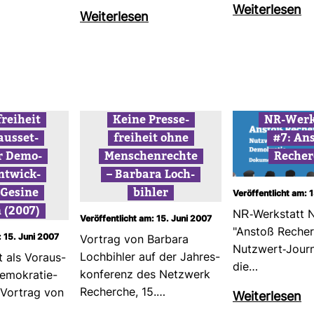
Wei­ter­lesen
Wei­ter­lesen
frei­heit
Keine Pres­se­
NR-​Werk
aus­set­
frei­heit ohne
#7: An
r Demo­
Men­schen­rechte
Recher
ent­wick­
– Bar­bara Loch­
 Gesine
bihler
Veröffentlicht am: 
 (2007)
NR-​Werk­statt N
Veröffentlicht am: 15. Juni 2007
"Anstoß Recher
: 15. Juni 2007
Vor­trag von Bar­bara
Nutz­wert-​Jour­
Loch­bihler auf der Jah­res­
it als Vor­aus­
die…
kon­fe­renz des Netz­werk
emo­kra­tie­
Recherche, 15.…
 Vor­trag von
Wei­ter­lesen