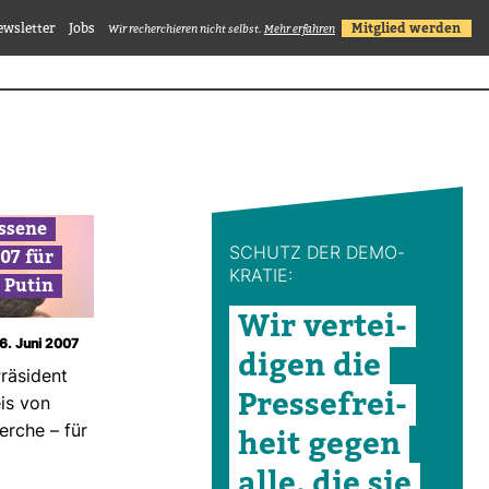
ewsletter
Jobs
Mitglied werden
Wir recherchieren nicht selbst.
Mehr erfahren
s­sene
07 für
SCHUTZ DER DEMO­
KRATIE:
 Putin
Wir ver­tei­
16. Juni 2007
digen die
rä­si­dent
Pres­se­frei­
eis von
erche – für
heit gegen
alle, die sie