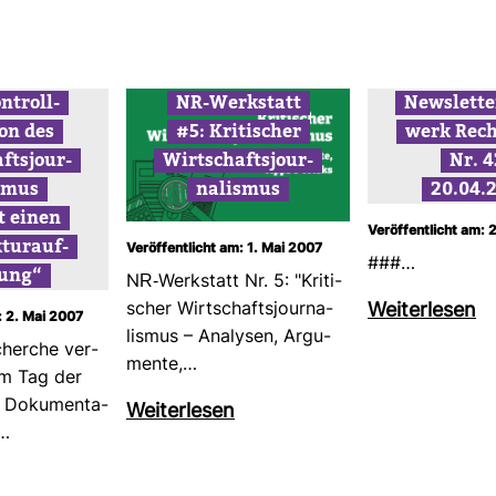
n­troll­
NR-​Werk­statt
News­lette
ion des
#5: Kri­ti­scher
werk Rech
fts­jour­
Wirt­schafts­jour­
Nr. 4
ismus
na­lismus
20.04.
t einen
Veröffentlicht am: 
­tur­auf­
Veröffentlicht am: 1. Mai 2007
###…
ung“
NR-​Werk­statt Nr. 5: "Kri­ti­
scher Wirt­schafts­jour­na­
Wei­ter­lesen
: 2. Mai 2007
lismus – Ana­lysen, Argu­
cherche ver­
mente,…
zum Tag der
it Doku­men­ta­
Wei­ter­lesen
e…