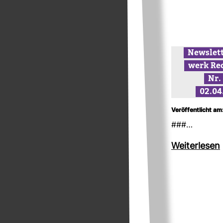
News­let
werk Re
Nr.
02.04
Veröffentlicht am
###…
Wei­ter­lesen