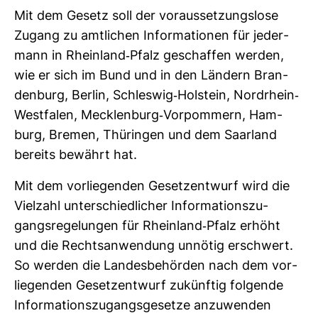
Mit dem Gesetz soll der vor­aus­set­zungs­lose
Zugang zu amt­li­chen Infor­ma­tionen für jeder­
mann in Rhein­land-​Pfalz geschaffen werden,
wie er sich im Bund und in den Län­dern Bran­
den­burg, Berlin, Schleswig-​Hol­stein, Nord­rhein-​
West­falen, Meck­len­burg-​Vor­pom­mern, Ham­
burg, Bremen, Thü­ringen und dem Saar­land
bereits bewährt hat.
Mit dem vor­lie­genden Gesetz­ent­wurf wird die
Viel­zahl unter­schied­li­cher Infor­ma­ti­ons­zu­
gangs­re­ge­lungen für Rhein­land-​Pfalz erhöht
und die Rechts­an­wen­dung unnötig erschwert.
So werden die Lan­des­be­hörden nach dem vor­
lie­genden Gesetz­ent­wurf zukünftig fol­gende
Infor­ma­ti­ons­zu­gangs­ge­setze anzu­wenden