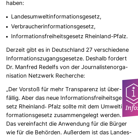
haben:
Landesumweltinformationsgesetz,
Verbraucherinformationsgesetz,
Informationsfreiheitsgesetz Rheinland-Pfalz.
Der­zeit gibt es in Deutsch­land 27 ver­schie­dene
Infor­ma­ti­ons­zu­gangs­ge­setze. Des­halb for­dert
Dr. Man­fred Redelfs von der Jour­na­lis­ten­or­ga­
ni­sa­tion Netz­werk Recherche:
„Der Vor­stoß für mehr Trans­pa­renz ist über­
fällig. Aber das neue Infor­ma­ti­ons­frei­heits­ge­
Info
setz Rhein­land-​ Pfalz sollte mit dem Umwelt­in­
for­ma­ti­ons­ge­setz zusam­men­ge­legt werden.
Das ver­ein­facht die Anwen­dung für die Bürger
wie für die Behörden. Außerdem ist das Lan­des­