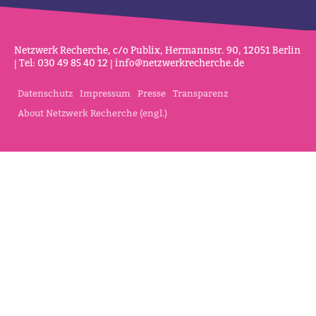
Netz­werk Recherche, c/o Publix, Her­mannstr. 90, 12051 Berlin
| Tel: 030 49 85 40 12 |
info@netz­werk­re­cherche.de
Datenschutz
Impressum
Presse
Transparenz
About Netzwerk Recherche (engl.)