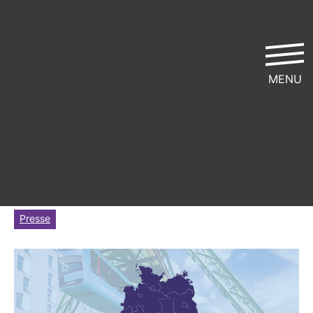
MENU
Gesetz­ent­wurf IFG Rhein­land-​
Pfalz
ver­öf­fent­licht von
Netz­werk Recherche
| 16. April 2008 |
Lese­zeit ca. 3 Min.
Presse