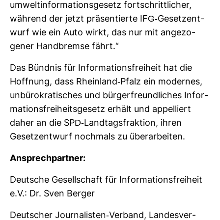
um­welt­in­for­ma­ti­ons­ge­setz fort­schritt­li­cher,
wäh­rend der jetzt prä­sen­tierte IFG-​Gesetz­ent­
wurf wie ein Auto wirkt, das nur mit ange­zo­
gener Hand­bremse fährt.“
Das Bündnis für Infor­ma­ti­ons­frei­heit hat die
Hoff­nung, dass Rhein­land-​Pfalz ein modernes,
unbü­ro­kra­ti­sches und bür­ger­freund­li­ches Infor­
ma­ti­ons­frei­heits­ge­setz erhält und appel­liert
daher an die SPD-​Land­tags­frak­tion, ihren
Gesetz­ent­wurf noch­mals zu über­ar­beiten.
Ansprech­partner:
Deut­sche Gesell­schaft für Infor­ma­ti­ons­frei­heit
e.V.: Dr. Sven Berger
Deut­scher Jour­na­listen-​Ver­band, Lan­des­ver­