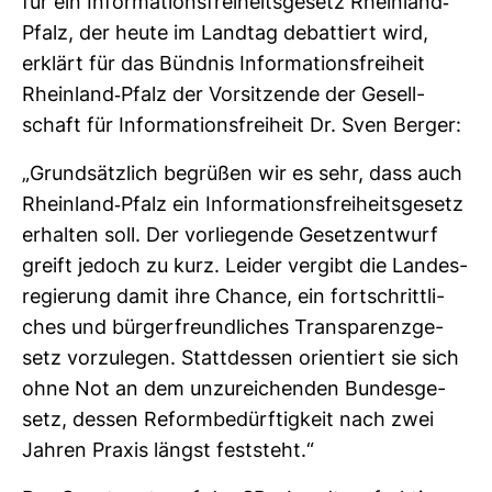
für ein Infor­ma­ti­ons­frei­heits­ge­setz Rhein­land-​
Pfalz, der heute im Landtag debat­tiert wird,
erklärt für das Bündnis Infor­ma­ti­ons­frei­heit
Rhein­land-​Pfalz der Vor­sit­zende der Gesell­
schaft für Infor­ma­ti­ons­frei­heit Dr. Sven Berger:
„Grund­sätz­lich begrüßen wir es sehr, dass auch
Rhein­land-​Pfalz ein Infor­ma­ti­ons­frei­heits­ge­setz
erhalten soll. Der vor­lie­gende Gesetz­ent­wurf
greift jedoch zu kurz. Leider ver­gibt die Lan­des­
re­gie­rung damit ihre Chance, ein fort­schritt­li­
ches und bür­ger­freund­li­ches Trans­pa­renz­ge­
setz vor­zu­legen. Statt­dessen ori­en­tiert sie sich
ohne Not an dem unzu­rei­chenden Bun­des­ge­
setz, dessen Reform­be­dürf­tig­keit nach zwei
Jahren Praxis längst fest­steht.“