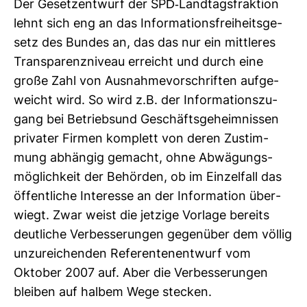
Der Gesetz­ent­wurf der SPD-​Land­tags­frak­tion
lehnt sich eng an das Infor­ma­ti­ons­frei­heits­ge­
setz des Bundes an, das das nur ein mitt­leres
Trans­pa­renz­ni­veau erreicht und durch eine
große Zahl von Aus­nah­me­vor­schriften auf­ge­
weicht wird. So wird z.B. der Infor­ma­ti­ons­zu­
gang bei Betriebsund Geschäfts­ge­heim­nissen
pri­vater Firmen kom­plett von deren Zustim­
mung abhängig gemacht, ohne Abwä­gungs­
mög­lich­keit der Behörden, ob im Ein­zel­fall das
öffent­liche Inter­esse an der Infor­ma­tion über­
wiegt. Zwar weist die jet­zige Vor­lage bereits
deut­liche Ver­bes­se­rungen gegen­über dem völlig
unzu­rei­chenden Refe­ren­ten­ent­wurf vom
Oktober 2007 auf. Aber die Ver­bes­se­rungen
bleiben auf halbem Wege ste­cken.