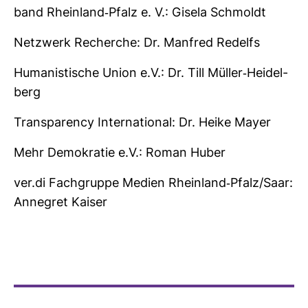
band Rhein­land-​Pfalz e. V.: Gisela Schmoldt
Netz­werk Recherche: Dr. Man­fred Redelfs
Huma­nis­ti­sche Union e.V.: Dr. Till Müller-​Hei­del­
berg
Trans­pa­rency Inter­na­tional: Dr. Heike Mayer
Mehr Demo­kratie e.V.: Roman Huber
ver.di Fach­gruppe Medien Rhein­land-​Pfalz/Saar:
Anne­gret Kaiser