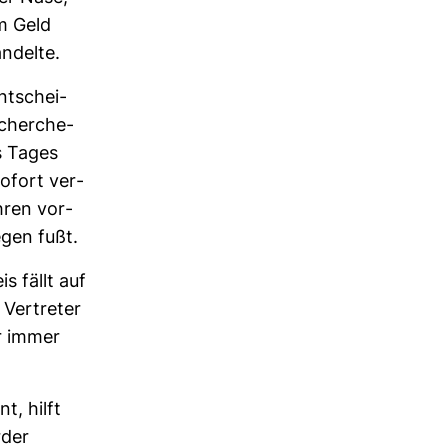
um Geld
­delte.
nt­schei­
cher­che­
s Tages
sofort ver­
hren vor­
egen fußt.
s fällt auf
Ver­treter
er immer
t, hilft
rder