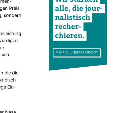
m­men­
alle, die jour­
igen Preis
na­lis­tisch
, son­dern
recher­
chieren.
s­leis­tung
wür­digen
re
MEHR ZU UNSERER MISSION
 sich
ch die die
ri­bisch
ege Ein­
der Nase,