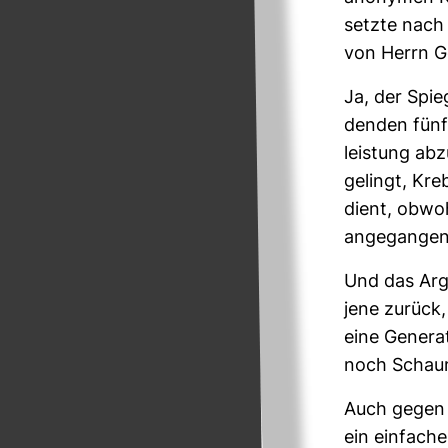
setzte nach 
von Herrn Ge
Ja, der Spie
denden fünf
leis­tung ab
gelingt, Kre
dient, obwoh
an­ge­gan­ge
Und das Argu
jene zurück,
eine Gene­ra
noch Schaum
Auch gegen d
ein ein­fa­ch