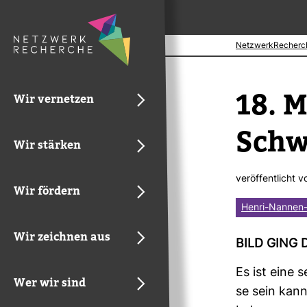
NetzwerkRecherc
18. M
Wir vernetzen
Schw
Wir stärken
ver­öf­fent­licht 
Wir fördern
Henri-Nannen-
Wir zeichnen aus
BILD GING 
Es ist eine 
Wer wir sind
se sein kann