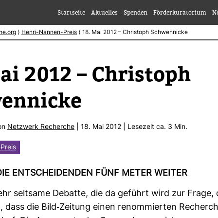
Startseite
Aktuelles
Spenden
Förderkuratorium
N
he.org
⟩
Henri-Nannen-Preis
⟩
18. Mai 2012 – Christoph Schwennicke
ai 2012 – Chris­toph
en­nicke
von
Netz­werk Recherche
| 18. Mai 2012 | Lese­zeit ca. 3 Min.
Preis
DIE ENT­SCHEI­DENDEN FÜNF METER WEITER
sehr selt­same Debatte, die da geführt wird zur Frage,
, dass die Bild-​Zei­tung einen renom­mierten Recher­ch