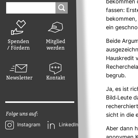
bekommen da
Suchen
nach:
fassen: Ers­
bekommen, un
ein geschno
Spenden
Mitglied
Beide Argu­m
/ Fördern
werden
aus­ge­zeich
Haus­kredit 
Recher­che­l
begrub.
Newsletter
Kontakt
Ja, es ist ri
Bild-​Leute 
recher­chie
Folge uns auf:
sicht in die 
Instagram
LinkedIn
Aber dann ha
anonymen Kre