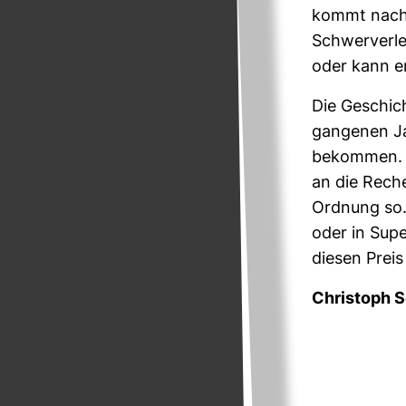
kommt nach s
Schwer­ver­l
oder kann er
Die Geschic
gan­genen Ja
bekommen. De
an die Reche
Ord­nung so.
oder in Super
diesen Prei
Chris­toph 