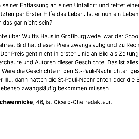
einer Ent­las­sung an einen Unfallort und rettet ein
etzten per Erster Hilfe das Leben. Ist er nun ein Lebens
 das gar nicht sein?
hte über Wulffs Haus in Groß­burg­wedel war der Scoo
hres. Bild hat diesen Preis zwangs­läufig und zu Rec
r Preis geht nicht in erster Linie an Bild als Zei­tung
r­cheure und Autoren dieser Geschichte. Das ist alles 
 Wäre die Geschichte in den St-​Pauli-​Nach­richten g
 Illu, dann hätten die St-​Pauli-​Nach­richten oder die S
s ebenso zwangs­läufig bekommen müssen.
Schwen­nicke
, 46, ist Cicero-​Chef­re­dak­teur.