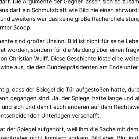
rf. Die Argu­mente der Gegner lassen sich so zusa
tens darf ein Schmutz­blatt wie Bild nie einen ehr­wür­d
d zwei­tens war das keine große Recher­che­leis­tung
rrter Scoop.
ente sind großer Unsinn. Bild ist nicht für seine Leben
net worden, son­dern für die Mel­dung über einen frag­
von Chris­tian Wulff. Diese Geschichte löste eine wei­te
a­wine aus, die den Bun­des­prä­si­denten am Ende unter
chtig, dass der Spiegel die Tür auf­ge­stoßen hatte, dur
dann gegangen sind. Ja, der Spiegel hatte lange und ak
rt und sich und damit auch anderen auf dem Rechts­w
ent­schei­denden Unter­lagen ver­schafft.
t der Spiegel auf­ge­hört, weil ihm die Sache mit dem
­dit­geber nicht komisch vorkam. Bild aber, Blut in 