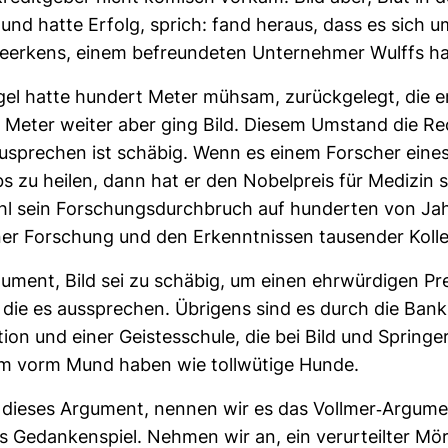
und hatte Erfolg, sprich: fand heraus, dass es sich 
er­kens, einem befreun­deten Unter­nehmer Wulffs han
gel hatte hun­dert Meter mühsam, zurück­ge­legt, die e
 Meter weiter aber ging Bild. Diesem Umstand die Re
zu­spre­chen ist schäbig. Wenn es einem For­scher eine
bs zu heilen, dann hat er den Nobel­preis für Medizin 
l sein For­schungs­durch­bruch auf hun­derten von Ja
ner For­schung und den Erkennt­nissen tau­sender Kol­l
­ment, Bild sei zu schäbig, um einen ehr­wür­digen Prei
 die es aus­spre­chen. Übri­gens sind es durch die Bank 
­tion und einer Geis­tes­schule, die bei Bild und Spring
 vorm Mund haben wie toll­wü­tige Hunde.
ieses Argu­ment, nennen wir es das Vollmer-​Argu­men
es Gedan­ken­spiel. Nehmen wir an, ein ver­ur­teilter Mö