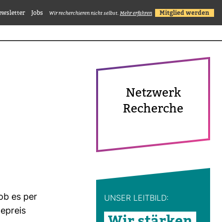
ewsletter
Jobs
Mitglied werden
Wir recherchieren nicht selbst.
Mehr erfahren
Netz­werk
Recherche
 ob es per
UNSER LEIT­BILD:
e­preis
Wir stärken