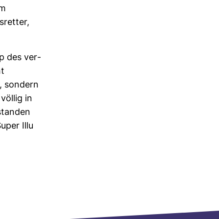
em
­retter,
p des ver­
ht
, son­dern
völlig in
estanden
uper Illu