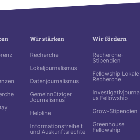
zen
Wir stärken
Wir fördern
erenz
Recherche
Recherche-
Stipendien
Lokaljournalismus
Fellowship Lokale
Recherche
enzen
Datenjournalismus
Investigativjourna
erche
Gemeinnütziger
us Fellowship
Journalismus
Day
Grow-Stipendien
Helpline
Greenhouse
Informationsfreiheit
Fellowship
und Auskunftsrechte