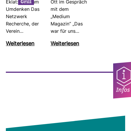
Grill
Eklat: Zeit zum
Ott im Gespräch
Umdenken Das
mit dem
Netz­werk
„Medium
Recherche, der
Magazin” „Das
Verein…
war für uns…
Wei­ter­lesen
Wei­ter­lesen
Infos