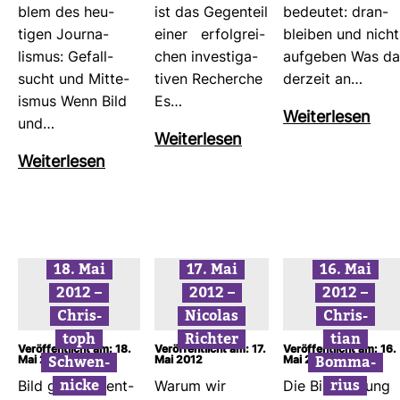
blem des heu­
ist das Gegen­teil
bedeutet: dran­
tigen Jour­na­
einer erfolg­rei­
bleiben und nicht
lismus: Gefall­
chen inves­ti­ga­
auf­geben Was da
sucht und Mit­te­
tiven Recherche
der­zeit an…
ismus Wenn Bild
Es…
Wei­ter­lesen
und…
Wei­ter­lesen
Wei­ter­lesen
18. Mai
17. Mai
16. Mai
2012 –
2012 –
2012 –
Chris­
Nicolas
Chris­
toph
Richter
tian
Veröffentlicht am: 18.
Veröffentlicht am: 17.
Veröffentlicht am: 16.
Schwen­
Bom­ma­
Mai 2012
Mai 2012
Mai 2012
nicke
rius
Bild ging die ent­
Warum wir
Die Bild-​Zei­tung