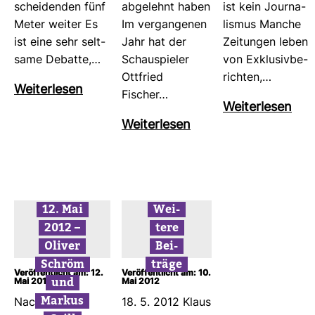
schei­denden fünf
abge­lehnt haben
ist kein Jour­na­
Meter weiter Es
Im ver­gan­genen
lismus Manche
ist eine sehr selt­
Jahr hat der
Zei­tungen leben
same Debatte,…
Schau­spieler
von Exklu­siv­be­
Ott­fried
richten,…
Wei­ter­lesen
Fischer…
Wei­ter­lesen
Wei­ter­lesen
12. Mai
Wei­
2012 –
tere
Oliver
Bei­
Schröm
träge
Veröffentlicht am: 12.
Veröffentlicht am: 10.
und
Mai 2012
Mai 2012
Markus
Nach Nannen-​
18. 5. 2012 Klaus