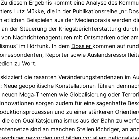
f. Zu diesem Ergebnis kommt eine Ana­lyse des Kom­mu­ni
t­lers Lutz Mükke, die in der Publi­ka­ti­ons­reihe „nr-​Dos­
n etli­chen Bei­spielen aus der Medi­en­praxis werden d
– an der Steue­rung der Kriegs­be­richt­erstat­tung durch
n Nach­rich­ten­agen­turen mit Orts­marken oder am „
a­lismus“ im Hör­funk. In dem
Dos­sier
kommen auf rund
or­re­spon­denten, Reporter sowie Aus­lands­res­sort­leit
e­dien zu Wort.
skiz­ziert die rasanten Ver­än­de­rungs­ten­denzen im Au
s: Neue geo­po­li­ti­sche Kon­stel­la­tionen führen dem­na
neuen Mega-​Themen wie Glo­ba­li­sie­rung oder Ter­ro­
 Inno­va­tionen sorgen zudem für eine sagen­hafte Besc
duk­ti­ons­pro­zessen und zu einer stär­keren Ori­en­tie
 die den Qua­li­täts­jour­na­lismus aus der Bahn zu wer
den­ten­netze sind an man­chen Stellen löch­riger, an a
ma­schiger geworden und bilden vor allem natio­nal­staa