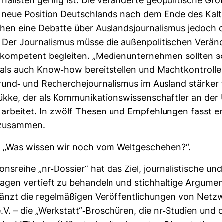
­na­listen gering ist. Die ver­än­derte geo­po­li­ti­sche Gro
 neue Posi­tion Deutsch­lands nach dem Ende des Kal
en eine Debatte über Aus­lands­jour­na­lismus jedoch 
Der Jour­na­lismus müsse die außen­po­li­ti­schen Ver­än
d kom­pe­tent begleiten. „Medi­en­un­ter­nehmen sollten 
als auch Know-​how bereit­stellen und Macht­kon­troll
rund-​ und Recher­che­jour­na­lismus im Aus­land stärker 
ke, der als Kom­mu­ni­ka­ti­ons­wis­sen­schaftler an der 
g arbeitet. In zwölf Thesen und Emp­feh­lungen fasst e
 zusammen.
r
„Was wissen wir noch vom Welt­ge­schehen?“.
i­ons­reihe „nr-​Dos­sier“ hat das Ziel, jour­na­lis­ti­sche u
 Fragen ver­tieft zu behan­deln und stich­hal­tige Argu­men
änzt die regel­mä­ßigen Ver­öf­fent­li­chungen von Netz­
. – die „Werk­statt“-​Bro­schüren, die nr-​Stu­dien und d