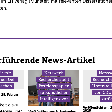
he im LIT­Verlag (Münster) mit rele­vanten Dis­ser­ta­tion
ten.
r­füh­rende News-​Artikel
ir mit
Netz­werk
Netz­w
­chen Gel­
Recherche stellt
Recherche
machen
Posi­ti­ons­pa­pier
Unter­stel
zu Künst­li­cher
von CD
: 28. Februar
Intel­li­genz vor
zurü
­keit dis­ku­
Veröffentlicht am: 
2025
ntensiv über