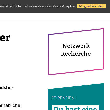
ewsletter
Jobs
Mitglied werden
Wir recherchieren nicht selbst.
Mehr erfahren
der
Netz­werk
Recherche
nds­be­
STI­PEN­DIEN:
erheb­liche
Du hast eine