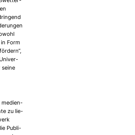
ß­wet­ter­
ten
drin­gend
­de­rungen
sowohl
e in Form
för­dern“,
Uni­ver­
r seine
nd medi­en­
te zu lie­
werk
ie Publi­