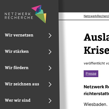
NetzwerkRecherc
Aus­l
Wir vernetzen
Kris
Wir stärken
ver­öf­fent­licht 
Wir fördern
Presse
Wir zeichnen aus
Netz­werk Re
richt­erstat­
Wer wir sind
Wies­baden. D