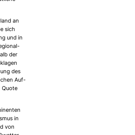
­land an
ie sich
ung und in
egio­nal­
alb der
beklagen
­rung des
i­chen Auf­
n Quote
mi­nenten
ismus in
ad von