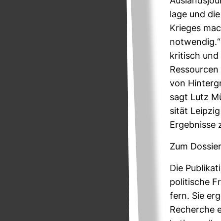
Aus­lands­jour
lage und die
Krieges mach
not­wendig.“ 
kri­tisch un
Res­sourcen 
von Hin­ter­g
sagt Lutz Mük
sität Leipzi
Ergeb­nisse
Zum Dos­sie
Die Publi­ka­t
po­li­ti­sche
fern. Sie erg
Recherche e.V