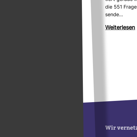
die 551 Frag
sende…
Wei­ter­lesen
Wir vernet