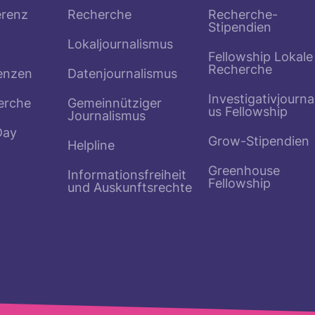
erenz
Recherche
Recherche-
Stipendien
Lokaljournalismus
Fellowship Lokale
Recherche
enzen
Datenjournalismus
Investigativjourna
erche
Gemeinnütziger
us Fellowship
Journalismus
Day
Grow-Stipendien
Helpline
Greenhouse
Informationsfreiheit
Fellowship
und Auskunftsrechte