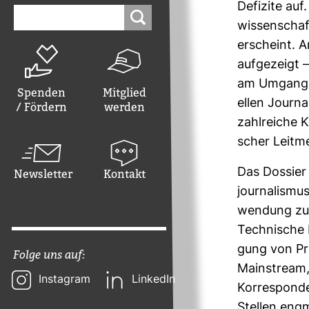
Defi­zite au
Suchen
nach:
wis­sen­schaf
erscheint. A
auf­ge­zeigt 
am Umgang vo
Spenden
Mitglied
ellen Jour­n
/ Fördern
werden
zahl­reiche K
scher Leit­m
Das Dos­sier 
Newsletter
Kontakt
jour­na­lismu
wen­dung zu 
Tech­ni­sche
gung von Pro­
Folge uns auf:
Main­stream,
Instagram
LinkedIn
Kor­re­spon­
Stellen eng­