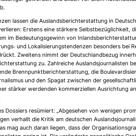
b.
zen lassen die Aus­lands­be­richt­erstat­tung in Deutsch
r­lieren: Ers­tens eine stär­kere Selbst­be­züg­lich­keit, d
m im Bedeu­tungs­ge­winn von Inlands­be­richt­erstat­t
ie­rungs-​ und Loka­li­sie­rungs­ten­denzen beson­ders bei R
drückt. Zwei­tens nimmt der Deutsch­land­bezug inner­h
richt­erstat­tung zu. Zahl­reiche Aus­lands­jour­na­listen 
de Brenn­punkt­be­richt­erstat­tung, die Bou­le­var­di­sie
r­na­lismus und den Spagat zwi­schen der gesell­schaft­l
er stärker wer­denden kom­mer­zi­ellen Aus­rich­tung a
.
s Dos­siers resü­miert: „Abge­sehen von wenigen pro­
en ver­hallt die Kritik am deut­schen Aus­lands­jour­na­l
as mag auch daran liegen, dass der Orga­ni­sa­ti­ons­gr