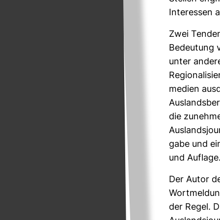
Inter­essen a
Zwei Ten­den
Bedeu­tung ve
unter andere
Regio­na­li­s
me­dien aus­
Aus­lands­be­
die zuneh­men
Aus­lands­jou
gabe und ein
und Auf­lage
Der Autor de
Wort­mel­dung
der Regel. D