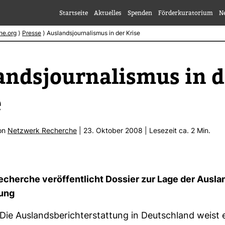
Startseite
Aktuelles
Spenden
Förderkuratorium
N
he.org
⟩
Presse
⟩
Auslandsjournalismus in der Krise
ands­jour­na­lismus in 
e
von
Netz­werk Recherche
| 23. Oktober 2008 | Lese­zeit ca. 2 Min.
cherche ver­öf­fent­licht Dos­sier zur Lage der Aus­la
tung
ie Aus­lands­be­richt­erstat­tung in Deutsch­land weist 