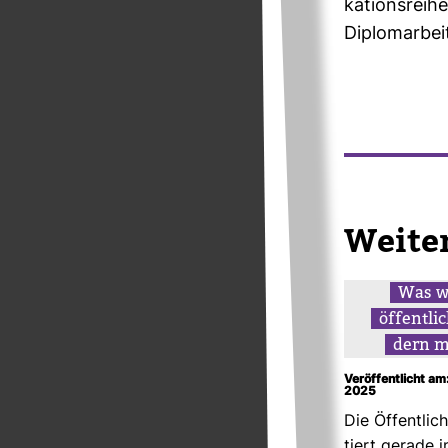
ka­ti­ons­rei
Diplom­ar­bei
Wei­te
Was w
öffent­li
dern 
Veröffentlicht am
2025
Die Öffent­lich
tiert gerade i