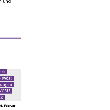
en und
erk
 weist
­lungen
U/CSU
ck
26. Februar