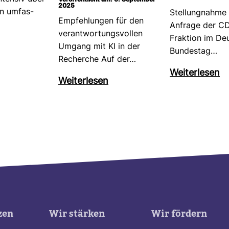
Veröffentlicht am: 6. September
2025
en umfas­
Stel­lung­nahme
Emp­feh­lungen für den
Anfrage der C
ver­ant­wor­tungs­vollen
Frak­tion im De
Umgang mit KI in der
Bun­destag…
Recherche Auf der…
Wei­ter­lesen
Wei­ter­lesen
zen
Wir stärken
Wir fördern