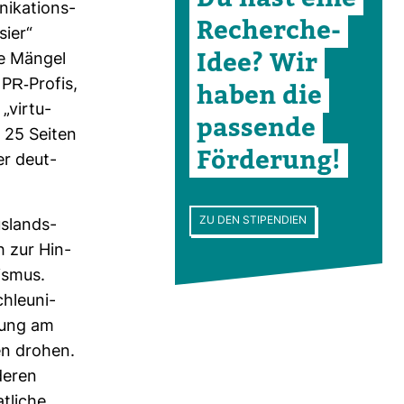
­ka­ti­ons­
Recherche-​
sier“
Idee? Wir
ie Mängel
 PR-​Profis,
haben die
vir­tu­
pas­sende
 25 Seiten
För­de­rung!
er deut­
ZU DEN STIPENDIEN
s­lands­
ch zur Hin­
rismus.
hleu­ni­
­rung am
fen drohen.
nderen
t­liche