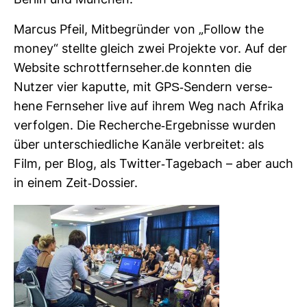
Berlin und Mün­chen.
Marcus Pfeil, Mit­be­gründer von „Follow the
money“ stellte gleich zwei Pro­jekte vor. Auf der
Web­site schrott­fern­seher.de konnten die
Nutzer vier kaputte, mit GPS-​Sen­dern ver­se­
hene Fern­seher live auf ihrem Weg nach Afrika
ver­folgen. Die Recherche-​Ergeb­nisse wurden
über unter­schied­liche Kanäle ver­breitet: als
Film, per Blog, als Twitter-​Tage­bach – aber auch
in einem Zeit-​Dos­sier.