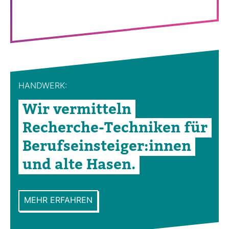
HAND­WERK:
Wir ver­mit­teln
Recherche-​Tech­niken für
Berufs­ein­steiger:innen
und alte Hasen.
MEHR ERFAHREN