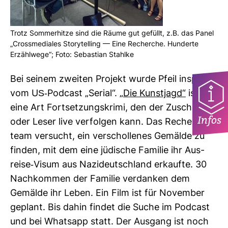
Trotz Som­mer­hitze sind die Räume gut gefüllt, z.B. das Panel
„Cross­me­diales Sto­ry­tel­ling — Eine Recherche. Hun­derte
Erzähl­wege“; Foto: Sebas­tian Stahlke
Bei seinem zweiten Pro­jekt wurde Pfeil inspi­riert
vom US-​Pod­cast „Serial“.
„Die Kunst­jagd“
ist
eine Art Fort­set­zungs­krimi, den der Zuschauer
Infos
oder Leser live ver­folgen kann. Das Recher­che­
team ver­sucht, ein ver­schol­lenes Gemälde zu
finden, mit dem eine jüdi­sche Familie ihr Aus­
reise-​Visum aus Nazi­deutsch­land erkaufte. 30
Nach­kommen der Familie ver­danken dem
Gemälde ihr Leben. Ein Film ist für November
geplant. Bis dahin findet die Suche im Pod­cast
und bei Whatsapp statt. Der Aus­gang ist noch