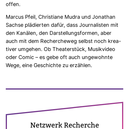
offen.
Marcus Pfeil, Chris­tiane Mudra und Jona­than
Sachse plä­dierten dafür, dass Jour­na­listen mit
den Kanälen, den Dar­stel­lungs­formen, aber
auch mit dem Recher­cheweg selbst noch krea­
tiver umgehen. Ob Thea­ter­stück, Musik­video
oder Comic – es gebe oft auch unge­wohnte
Wege, eine Geschichte zu erzählen.
Netz­werk Recherche