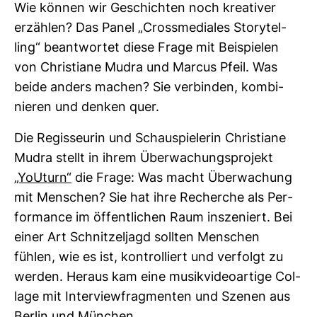
Wie können wir Geschichten noch krea­tiver
erzählen? Das Panel „Cross­me­diales Sto­ry­tel­
ling“ beant­wortet diese Frage mit Bei­spielen
von Chris­tiane Mudra und Marcus Pfeil. Was
beide anders machen? Sie ver­binden, kom­bi­
nieren und denken quer.
Die Regis­seurin und Schau­spie­lerin Chris­tiane
Mudra stellt in ihrem Über­wa­chungs­pro­jekt
„YoU­turn“
die Frage: Was macht Über­wa­chung
mit Men­schen? Sie hat ihre Recherche als Per­
for­mance im öffent­li­chen Raum insze­niert. Bei
einer Art Schnit­zel­jagd sollten Men­schen
fühlen, wie es ist, kon­trol­liert und ver­folgt zu
werden. Heraus kam eine musik­vi­deo­ar­tige Col­
lage mit Inter­viewfrag­menten und Szenen aus