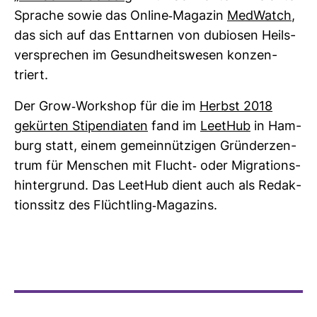
Sprache sowie das Online-​Magazin
Med­Watch
,
das sich auf das Ent­tarnen von dubiosen Heils­
ver­spre­chen im Gesund­heits­wesen kon­zen­
triert.
Der Grow-​Work­shop für die im
Herbst 2018
gekürten Sti­pen­diaten
fand im
LeetHub
in Ham­
burg statt, einem gemein­nüt­zigen Grün­der­zen­
trum für Men­schen mit Flucht-​ oder Migra­ti­ons­
hin­ter­grund. Das LeetHub dient auch als Redak­
ti­ons­sitz des Flücht­ling-​Maga­zins.