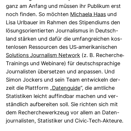
ganz am Anfang und müssen ihr Publikum erst
noch finden. So möchten
Michaela Haas
und
Lisa Url­bauer im Rahmen des Sti­pen­diums den
lösungs­ori­en­tierten Jour­na­lismus in Deutsch­
land stärken und dafür die umfang­rei­chen kos­
ten­losen Res­sourcen des US-​ame­ri­ka­ni­schen
Solu­tions Jour­na­lism Net­work
(z. B. Recherche-​
Trai­nings und Webi­nare) für deutsch­spra­chige
Jour­na­listen über­setzen und anpassen. Und
Simon Jockers und sein Team ent­wi­ckeln der­
zeit die Platt­form „
Daten­guide
“, die amt­liche
Sta­tis­tiken leicht auf­findbar machen und ver­
ständ­lich auf­be­reiten soll. Sie richten sich mit
dem Recher­che­werk­zeug vor allem an Daten­
jour­na­listen, Sta­tis­tiker und Civic-​Tech-​Akteure.