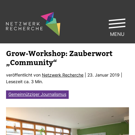
MENU
Grow-​Work­shop: Zau­ber­wort
„Com­mu­nity“
ver­öf­fent­licht von
Netz­werk Recherche
| 23. Januar 2019 |
Lese­zeit ca. 3 Min.
Gemeinnütziger Journalismus