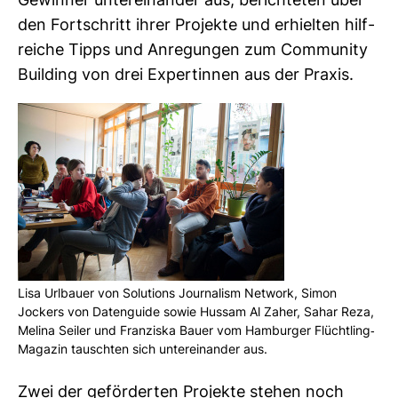
Gewinner unter­ein­ander aus, berich­teten über
den Fort­schritt ihrer Pro­jekte und erhielten hilf­
reiche Tipps und Anre­gungen zum Com­mu­nity
Buil­ding von drei Exper­tinnen aus der Praxis.
Lisa Url­bauer von Solu­tions Jour­na­lism Net­work, Simon
Jockers von Daten­guide sowie Hussam Al Zaher, Sahar Reza,
Melina Seiler und Fran­ziska Bauer vom Ham­burger Flücht­ling-​
Magazin tauschten sich unter­ein­ander aus.
Zwei der geför­derten Pro­jekte stehen noch