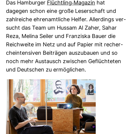
Das Ham­burger
Flücht­ling-​Magazin
hat
dagegen schon eine große Leser­schaft und
zahl­reiche ehren­amt­liche Helfer. Aller­dings ver­
sucht das Team um Hussam Al Zaher, Sahar
Reza, Melina Seiler und Fran­ziska Bauer die
Reich­weite im Netz und auf Papier mit recher­
che­in­ten­siven Bei­trägen aus­zu­bauen und so
noch mehr Aus­tausch zwi­schen Geflüch­teten
und Deut­schen zu ermög­li­chen.