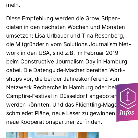
meln.
Diese Emp­feh­lung werden die Grow-​Sti­pen­
diaten in den nächsten Wochen und Monaten
umsetzen: Lisa Url­bauer und Tina Rosen­berg,
die Mit­grün­derin vom Solu­tions Jour­na­lism Net­
work in den USA, sind z.B. im Februar 2019
beim Con­struc­tive Jour­na­lism Day in Ham­burg
dabei. Die Daten­guide-​Macher bereiten Work­
shops vor, die bei der Jah­res­kon­fe­renz von
Netz­werk Recherche in Ham­burg oder beim
Camp­fire-​Fes­tival in Düs­sel­dorf ange­boten
werden könnten. Und das Flücht­ling-​Magazin
Infos
schmiedet Pläne, neue Leser zu gewinnen und
neue Koope­ra­ti­ons­partner zu finden.