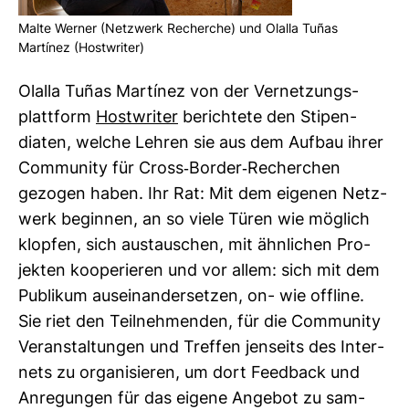
Malte Werner (Netz­werk Recherche) und Olalla Tuñas
Martínez (Host­writer)
Olalla Tuñas Martínez von der Ver­net­zungs­
platt­form
Host­writer
berich­tete den Sti­pen­
diaten, welche Lehren sie aus dem Aufbau ihrer
Com­mu­nity für Cross-​Border-​Recher­chen
gezogen haben. Ihr Rat: Mit dem eigenen Netz­
werk beginnen, an so viele Türen wie mög­lich
klopfen, sich aus­tau­schen, mit ähn­li­chen Pro­
jekten koope­rieren und vor allem: sich mit dem
Publikum aus­ein­an­der­setzen, on- wie off­line.
Sie riet den Teil­neh­menden, für die Com­mu­nity
Ver­an­stal­tungen und Treffen jen­seits des Inter­
nets zu orga­ni­sieren, um dort Feed­back und
Anre­gungen für das eigene Angebot zu sam­