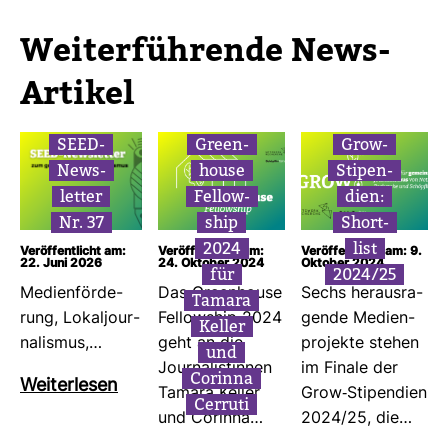
Wei­ter­füh­rende News-​
Artikel
SEED-​
Green­
Grow-​
News­
house
Sti­pen­
letter
Fel­low­
dien:
Nr. 37
ship
Short­
2024
list
Veröffentlicht am:
Veröffentlicht am:
Veröffentlicht am: 9.
22. Juni 2026
24. Oktober 2024
Oktober 2024
für
2024/25
Medi­en­för­de­
Das Green­house
Sechs her­aus­ra­
Tamara
rung, Lokal­jour­
Fel­low­ship 2024
gende Medi­en­
Keller
na­lismus,…
geht an die
pro­jekte stehen
und
Jour­na­lis­tinnen
im Finale der
Corinna
Wei­ter­lesen
Tamara Keller
Grow-​Sti­pen­dien
Cer­ruti
und Corinna…
2024/25, die…