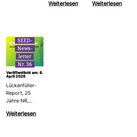
Wei­ter­lesen
Wei­ter­lesen
SEED-​
News­
letter
Nr. 36
Veröffentlicht am: 8.
April 2026
Lücken­füller-​
Report, 25
Jahre NR,…
Wei­ter­lesen