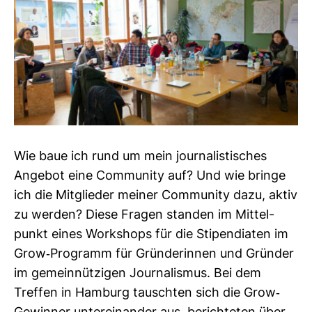
Wie baue ich rund um mein jour­na­lis­ti­sches
Angebot eine Com­mu­nity auf? Und wie bringe
ich die Mit­glieder meiner Com­mu­nity dazu, aktiv
zu werden? Diese Fragen standen im Mit­tel­
punkt eines Work­shops für die Sti­pen­diaten im
Grow-​Pro­gramm für Grün­de­rinnen und Gründer
im gemein­nüt­zigen Jour­na­lismus. Bei dem
Treffen in Ham­burg tauschten sich die Grow-​