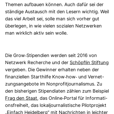
Themen auf­bauen können. Auch dafür sei der
stän­dige Aus­tausch mit den Lesern wichtig. Weil
das viel Arbeit sei, solle man sich vorher gut
über­legen, in wie vielen sozialen Netz­werken
man wirk­lich aktiv sein wolle.
Die Grow-​Sti­pen­dien werden seit 2016 von
Netz­werk Recherche und der
Schöpflin Stif­tung
ver­geben. Die Gewinner erhalten neben der
finan­zi­ellen Start­hilfe Know-​how-​ und Ver­net­
zungs­an­ge­bote im Non­pro­fit­jour­na­lismus. Zu
den bis­he­rigen Sti­pen­diaten zählen zum Bei­spiel
Frag den Staat
, das Online-​Portal für Infor­ma­ti­
ons­frei­heit, das lokal­jour­na­lis­ti­sche Pilot­pro­jekt
„
Ein­fach Hei­del­berg
“ mit Nach­richten in leichter