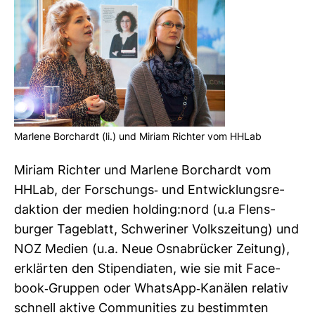
Mar­lene Bor­chardt (li.) und Miriam Richter vom HHLab
Miriam Richter und Mar­lene Bor­chardt vom
HHLab, der For­schungs-​ und Ent­wick­lungs­re­
dak­tion der medien hol­ding:nord (u.a Flens­
burger Tage­blatt, Schwe­riner Volks­zei­tung) und
NOZ Medien (u.a. Neue Osna­brü­cker Zei­tung),
erklärten den Sti­pen­diaten, wie sie mit Face­
book-​Gruppen oder WhatsApp-​Kanälen relativ
schnell aktive Com­mu­nities zu bestimmten