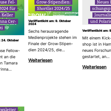
use Fel­
Grow-​Sti­pen­dien:
Neues 
 2024 für
Short­list 2024/25
schungs­pr
 Keller
Jour­na­l
nna Cer­
und Pola­ri­
Veröffentlicht am: 9. Oktober
2024
ti
Veröffentlicht am: 
Sechs her­aus­ra­gende
Medi­en­pro­jekte stehen im
Mit einem Kick-
: 24. Oktober
Finale der Grow-​Sti­pen­
shop ist in Ham
dien 2024/25, die…
neues For­schun
se Fel­low­
gestartet, an…
t an die
Wei­ter­lesen
nnen Tamara
Wei­ter­lesen
rinna…
ws­letter