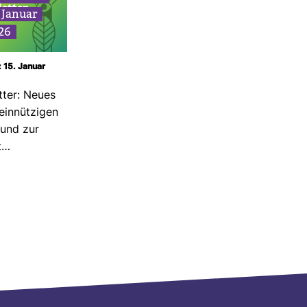
–
Januar
26
: 15. Januar
tter: Neues
n­nüt­zigen
 und zur
lt…