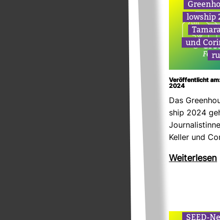
Green­ho
low­ship
Tamara
und Cori
ru
Veröffentlicht am
2024
Das Green­hou
ship 2024 geh
Jour­na­lis­ti
Keller und Co
Wei­ter­lesen
SEED-​Ne