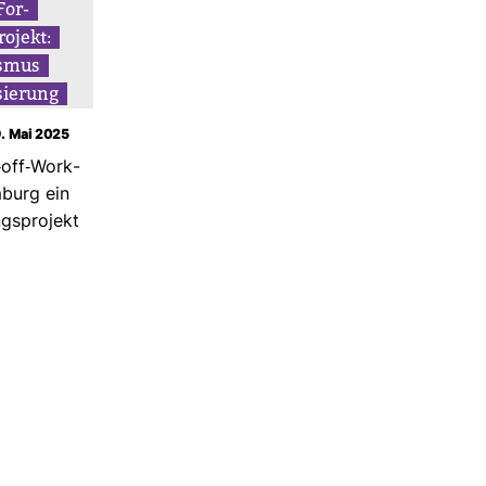
For­
o­jekt:
ismus
sie­rung
9. Mai 2025
​off-​Work­
­burg ein
gs­pro­jekt