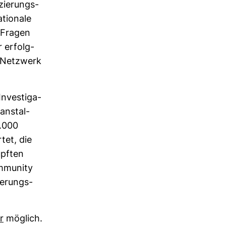
­zie­rungs­
­tio­nale
 Fragen
r erfolg­
 Netz­werk
ves­ti­ga­
an­stal­
1.000
tet, die
üpften
m­mu­nity
ie­rungs­
r
mög­lich.