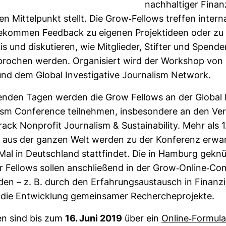
nach­hal­tiger Finan
en Mit­tel­punkt stellt. Die Grow-​Fel­lows treffen inter­na
ekommen Feed­back zu eigenen Pro­jekt­ideen oder zu
s und dis­ku­tieren, wie Mit­glieder, Stifter und Spende
pro­chen werden. Orga­ni­siert wird der Work­shop von
d dem Global Inves­ti­ga­tive Jour­na­lism Net­work.
enden Tagen werden die Grow Fel­lows an der Global In
lism Con­fe­rence teil­nehmen, ins­be­son­dere an den Ver­
ck Non­profit Jour­na­lism & Sus­taina­bi­lity. Mehr als 
en aus der ganzen Welt werden zu der Kon­fe­renz erwar
al in Deutsch­land statt­findet. Die in Ham­burg gekn
r Fel­lows sollen anschlie­ßend in der Grow-​Online-​Co
rden – z. B. durch den Erfah­rungs­aus­tausch in Finan­z
die Ent­wick­lung gemein­samer Recher­che­pro­jekte.
n sind bis zum
16. Juni 2019
über ein
Online-​For­mula