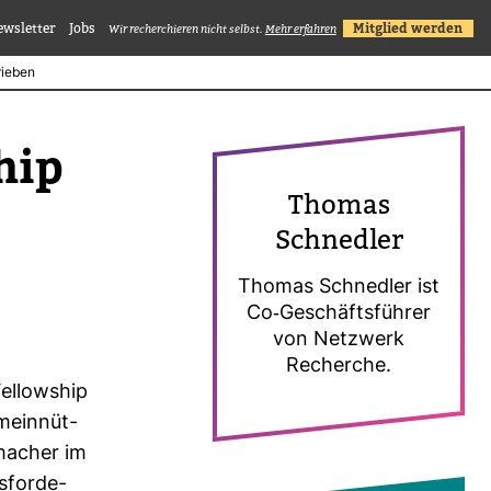
ewsletter
Jobs
Mitglied werden
Wir recherchieren nicht selbst.
Mehr erfahren
rieben
hip
Thomas
Schnedler
Thomas Schnedler ist
Co-​Geschäfts­führer
von Netz­werk
Recherche.
l­low­ship
mein­nüt­
ma­cher im
s­for­de­