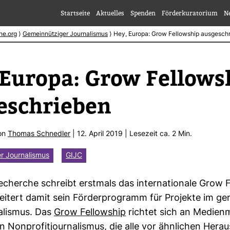
Startseite
Aktuelles
Spenden
Förderkuratorium
N
he.org
⟩
Gemeinnütziger Journalismus
⟩
Hey, Europa: Grow Fellowship ausgesch
Europa: Grow Fel­low­s
e­schrieben
von
Thomas Schnedler
| 12. April 2019 | Lese­zeit ca. 2 Min.
r Journalismus
GIJC
cherche schreibt erst­mals das inter­na­tio­nale Grow Fe
i­tert damit sein För­der­pro­gramm für Pro­jekte im ge
a­lismus. Das
Grow Fel­low­ship
richtet sich an Medi­en­
 Non­pro­fit­jour­na­lismus, die alle vor ähn­li­chen Her­au