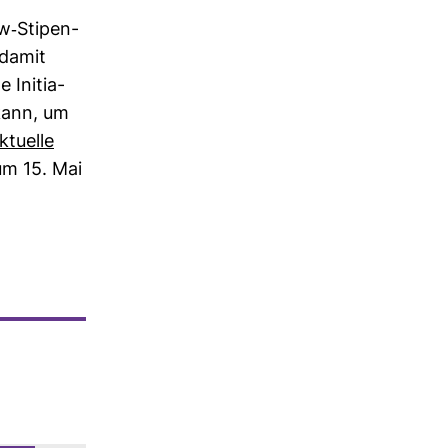
-​Sti­pen­
 damit
e Initia­
 kann, um
ktu­elle
um 15. Mai