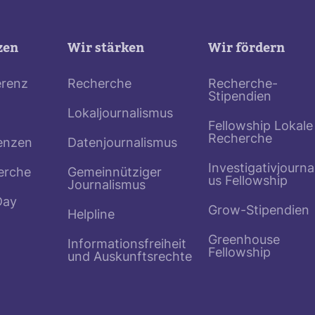
zen
Wir stärken
Wir fördern
erenz
Recherche
Recherche-
Stipendien
Lokaljournalismus
Fellowship Lokale
Recherche
enzen
Datenjournalismus
Investigativjourna
erche
Gemeinnütziger
us Fellowship
Journalismus
Day
Grow-Stipendien
Helpline
Greenhouse
Informationsfreiheit
Fellowship
und Auskunftsrechte