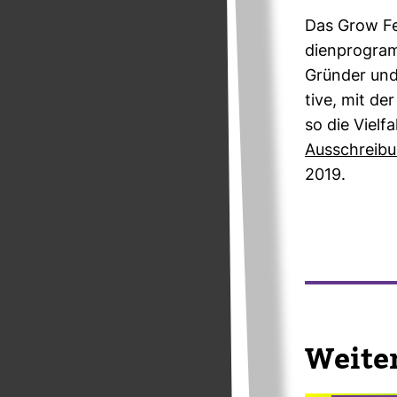
Das Grow Fel
di­en­pro­gr
Gründer und 
tive, mit de
so die Viel­f
Aus­schrei­b
2019.
Wei­te