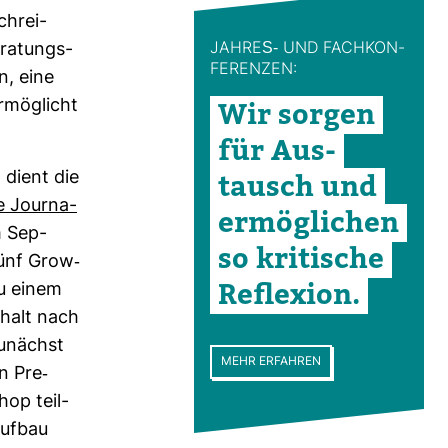
chrei­
ra­tungs­
JAHRES-​ UND FACH­KON­
FE­RENZEN:
n, eine
Wir sorgen
Ermög­licht
für Aus­
tausch und
 dient die
ve Jour­na­
ermög­li­chen
 Sep­
so kri­ti­sche
ünf Grow-​
Refle­xion.
u einem
t­halt nach
zunächst
MEHR ERFAHREN
 Pre-​
hop teil­
Aufbau