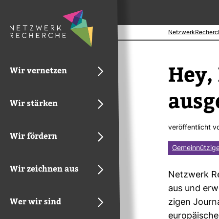
NetzwerkRecherc
Hey, 
Wir vernetzen
aus­g
Wir stärken
ver­öf­fent­licht 
Wir fördern
Gemeinnützige
Wir zeichnen aus
Netz­werk Re
aus und erwe
Wer wir sind
zigen Jour­n
euro­päi­schen