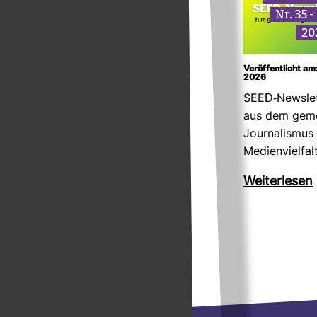
Nr. 35 
20
Veröffentlicht am
2026
SEED-​News­le
aus dem gemei
Jour­na­lismus
Medi­en­viel­fa
Wei­ter­lesen