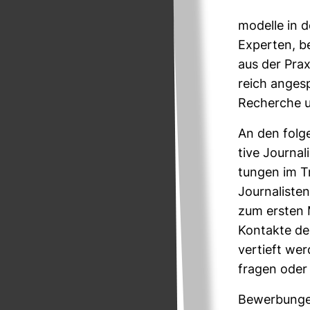
mo­delle in d
Experten, b
aus der Praxi
reich ange­s
Recherche un
An den fol­g
tive Jour­na­
tungen im Tra
Jour­na­list
zum ersten M
Kon­takte de
ver­tieft we
fragen oder 
Bewer­bunge