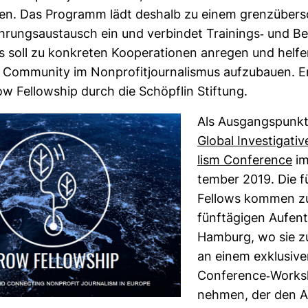
n. Das Pro­gramm lädt des­halb zu einem grenz­über­s
­rungs­aus­tausch ein und ver­bindet Trai­nings-​ und Be
Es soll zu kon­kreten Koope­ra­tionen anregen und helfe
 Com­mu­nity im Non­pro­fit­jour­na­lismus auf­zu­bauen. 
w Fel­low­ship durch die Schöpflin Stif­tung.
Als Aus­gangs­punkt
Global Inves­ti­ga­ti
lism Con­fe­rence
im
tember 2019. Die f
Fel­lows kommen z
fünf­tä­gigen Auf­en
Ham­burg, wo sie 
an einem exklu­siven
Con­fe­rence-​Work­s
nehmen, der den 