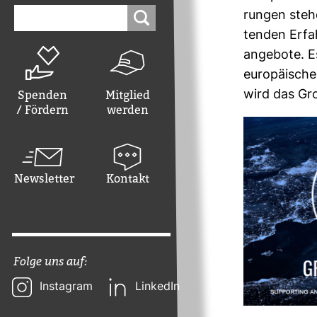
Suchen
rungen stehe
nach:
tenden Erfah
an­ge­bote. 
euro­päi­sche
Spenden
Mitglied
wird das Gro
/ Fördern
werden
Newsletter
Kontakt
Folge uns auf:
Instagram
LinkedIn