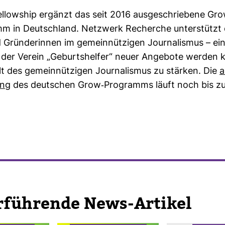
­low­ship ergänzt das seit 2016 aus­ge­schrie­bene Grow
amm in Deutsch­land. Netz­werk Recherche unter­stützt
Grün­de­rinnen im gemein­nüt­zigen Jour­na­lismus – ein
r der Verein „Geburts­helfer“ neuer Ange­bote werden
alt des gemein­nüt­zigen Jour­na­lismus zu stärken. Die
a
ung
des deut­schen Grow-​Pro­gramms läuft noch bis z
r­füh­rende News-​Artikel