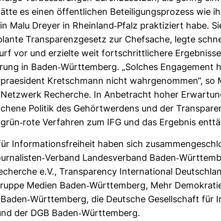
te es einen öffent­li­chen Betei­li­gungs­pro­zess wie i
ntin Malu Dreyer in Rhein­land-​Pfalz prak­ti­ziert habe. S
lante Trans­pa­renz­ge­setz zur Chef­sache, legte schne
rf vor und erzielte weit fort­schritt­li­chere Ergeb­nisse
ie­rung in Baden-​Würt­tem­berg. „Sol­ches Enga­ge­ment
r­prae­si­dent Kret­sch­mann nicht wahr­ge­nommen“, so 
 Netz­werk Recherche. In Anbe­tracht hoher Erwar­tu
o­chene Politik des Gehört­wer­dens und der Trans­pa­re
rün-​rote Ver­fahren zum IFG und das Ergebnis ent­tä
ür Infor­ma­ti­ons­frei­heit haben sich zusam­men­ge­sch
ur­na­listen-​Ver­band Lan­des­ver­band Baden-​Würt­tem­
cherche e.V., Trans­pa­rency Inter­na­tional Deutsch­lan
gruppe Medien Baden-​Würt­tem­berg, Mehr Demo­kratie
Baden-​Würt­tem­berg, die Deut­sche Gesell­schaft für In
t und der DGB Baden-​Würt­tem­berg.