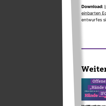
Down­load:
ein­barten E
ent­wurfes s
Wei­te
Offener
„Hände 
IF