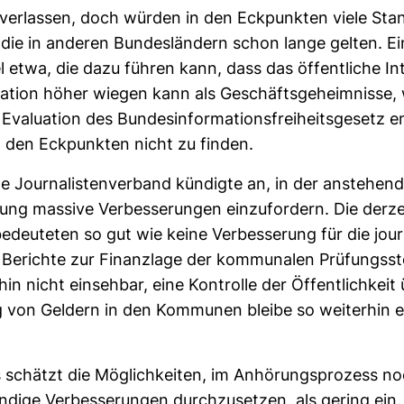
z ver­lassen, doch würden in den Eck­punkten viele Sta
 die in anderen Bun­des­län­dern schon lange gelten. 
l etwa, die dazu führen kann, dass das öffent­liche In
ma­tion höher wiegen kann als Geschäfts­ge­heim­nisse,
Eva­lua­tion des Bun­des­in­for­ma­ti­ons­frei­heits­ge­setz 
n den Eck­punkten nicht zu finden.
 Jour­na­lis­ten­ver­band kün­digte an, in der anste­hen
rung mas­sive Ver­bes­se­rungen ein­zu­for­dern. Die der­ze
deu­teten so gut wie keine Ver­bes­se­rung für die jour­na
 Berichte zur Finanz­lage der kom­mu­nalen Prü­fungs­s
hin nicht ein­sehbar, eine Kon­trolle der Öffent­lich­keit
 von Gel­dern in den Kom­munen bleibe so wei­terhin e
schätzt die Mög­lich­keiten, im Anhö­rungs­pro­zess no
­dige Ver­bes­se­rungen durch­zu­setzen, als gering ein.