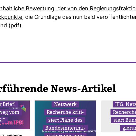
Inhalt­liche Bewer­tung, der von den Regie­rungs­frak­ti
ck­punkte
, die Grund­lage des nun bald ver­öf­fent­licht
ind (pdf).
r­füh­rende News-​Artikel
 Brief:
Netz­werk
IFG: Net
weg vom
Recherche kri­ti­
Recherche 
G!“
siert Pläne des
siert Bun­
Bun­des­in­nen­mi­
gie­ru
nis­te­riums zum