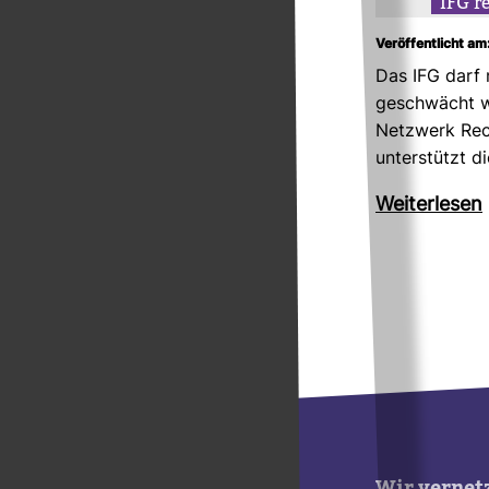
IFG r
Veröffentlicht am:
Das IFG darf 
geschwächt w
Netz­werk Re
unter­stützt di
Wei­ter­lesen
Wir vernet