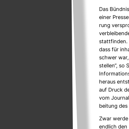
Das Bündnis f
einer Pres­s
rung ver­spro
ver­blei­ben
statt­finden
dass für inh
schwer war, 
stellen“, so 
Infor­ma­ti­on
heraus ent­s
auf Druck der
vom Jour­na­
bei­tung des 
Zwar werde 
end­lich den 