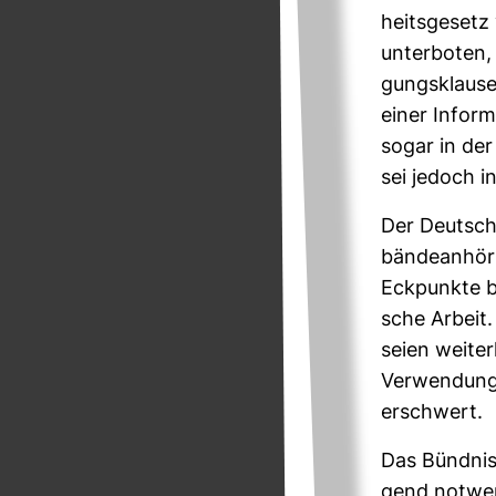
heits­ge­set
unter­boten,
gungs­klause
einer Infor­
sogar in der 
sei jedoch i
Der Deut­sche
bän­de­an­hö­
Eck­punkte be
sche Arbeit.
seien wei­ter
Ver­wen­dung
erschwert.
Das Bündnis 
gend not­wen