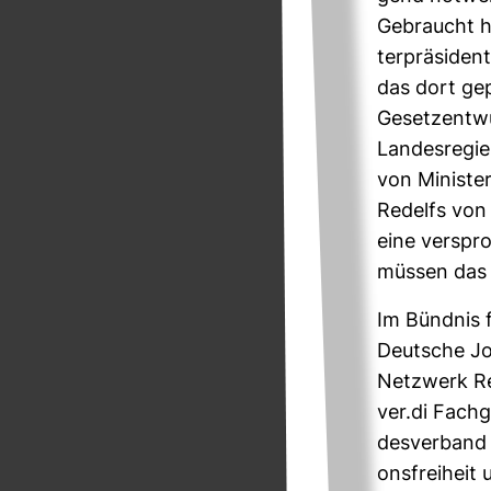
Gebraucht hät
ter­prä­si­de
das dort gep
Gesetz­ent­wu
Lan­des­re­g
von Minis­te
Redelfs von
eine ver­spr
müssen das g
Im Bündnis f
Deut­sche Jo
Netz­werk Re
ver.di Fach­
des­ver­band 
ons­frei­hei