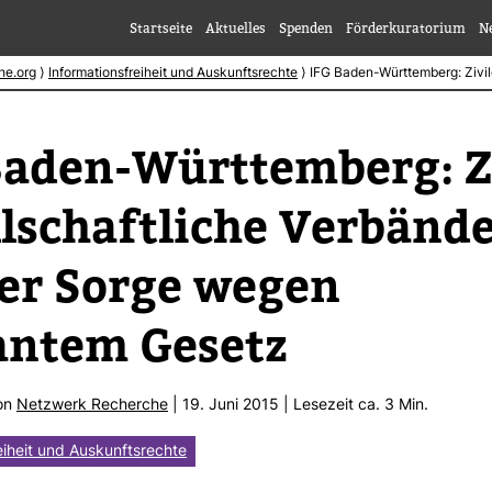
Startseite
Aktuelles
Spenden
Förderkuratorium
N
he.org
⟩
Informationsfreiheit und Auskunftsrechte
⟩
IFG Baden-Württemberg: Zivil
aden-​Würt­tem­berg: Z
ll­schaft­liche Ver­bänd
er Sorge wegen
antem Gesetz
von
Netz­werk Recherche
| 19. Juni 2015 | Lese­zeit ca. 3 Min.
eiheit und Auskunftsrechte