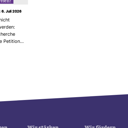
etten!
 6. Juli 2026
nicht
erden:
cherche
e Peti­tion…
zen
Wir stärken
Wir fördern