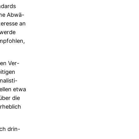
n­dards
Eine Abwä­
ter­esse an
 werde
emp­fohlen,
den Ver­
i­tigen
­lis­ti­
tellen etwa
 über die
rheb­lich
ch drin­