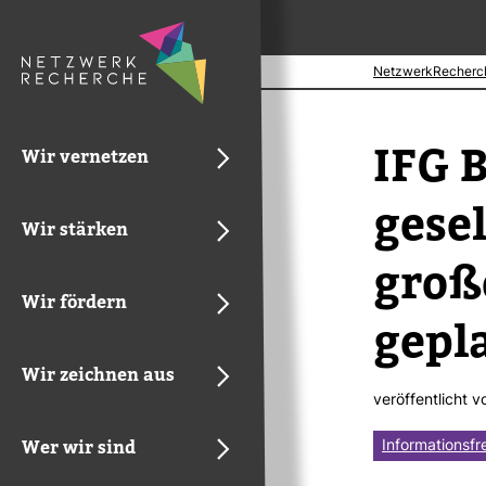
NetzwerkRecherc
IFG B
Wir vernetzen
ge­se
Wir stärken
groß
Wir fördern
gepl
Wir zeichnen aus
ver­öf­fent­licht 
Wer wir sind
Informationsfr