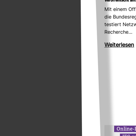
Veröffentlicht am:
Mit einem Off
die Bun­des­re­
tes­tiert Netz
Recherche…
Wei­ter­lesen
Online-​P