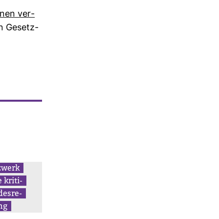
onen ver­
en Gesetz­
z­werk
kri­ti­
des­re­
ng