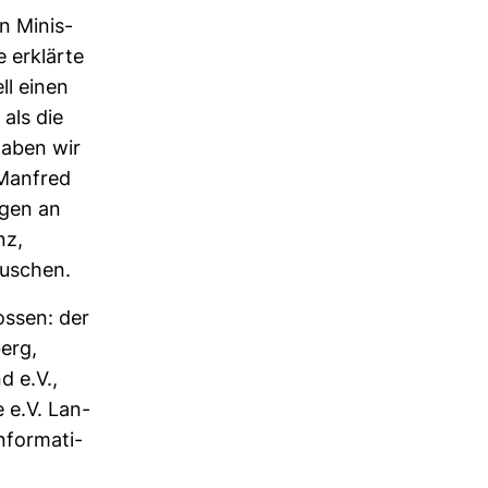
hn Minis­
ie erklärte
ll einen
 als die
 haben wir
Man­fred
ngen an
nz,
u­schen.
lossen: der
berg,
d e.V.,
 e.V. Lan­
for­ma­ti­