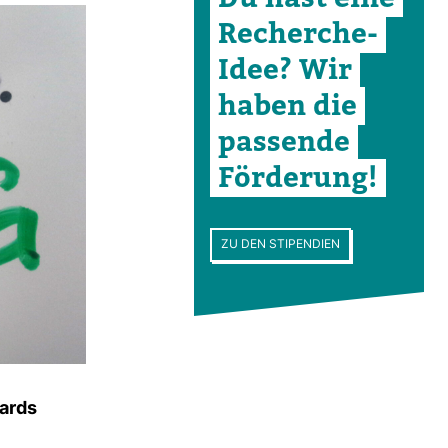
Recherche-​
Idee? Wir
haben die
pas­sende
För­de­rung!
ZU DEN STIPENDIEN
dards