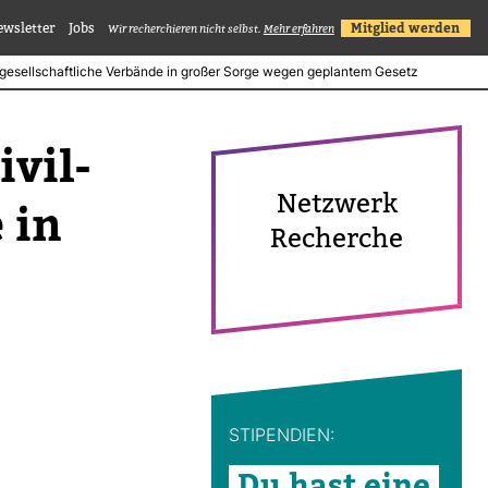
ewsletter
Jobs
Mitglied werden
Wir recherchieren nicht selbst.
Mehr erfahren
gesellschaftliche Verbände in großer Sorge wegen geplantem Gesetz
ivil­
Netz­werk
e in
Recherche
STI­PEN­DIEN:
Du hast eine