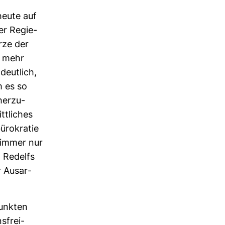
 heute auf
er Regie­
ürze der
e mehr
deut­lich,
m es so
er­zu­
t­li­ches
ü­ro­kratie
 immer nur
d Redelfs
 Aus­ar­
punkten
s­frei­