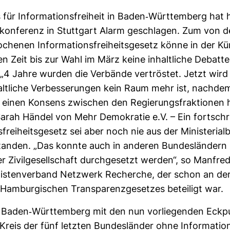
ür Infor­ma­ti­ons­frei­heit in Baden-​Würt­tem­berg hat
e­kon­fe­renz in Stutt­gart Alarm geschlagen. Zum von d
­chenen Infor­ma­ti­ons­frei­heits­ge­setz könne in der K
den Zeit bis zur Wahl im März keine inhalt­liche Debatt
. „4 Jahre wurden die Ver­bände ver­tröstet. Jetzt wird 
alt­liche Ver­bes­se­rungen kein Raum mehr ist, nachde
einen Kon­sens zwi­schen den Regie­rungs­frak­tionen h
Sarah Händel von Mehr Demo­kratie e.V. – Ein fort­schrit
s­frei­heits­ge­setz sei aber noch nie aus der Minis­te­ri­al­b
tanden. „Das konnte auch in anderen Bun­des­län­dern
 Zivil­ge­sell­schaft durch­ge­setzt werden“, so Man­fre
lis­ten­ver­band Netz­werk Recherche, der schon an der
Ham­bur­gi­schen Trans­pa­renz­ge­setzes betei­ligt war.
Baden-​Würt­tem­berg mit den nun vor­lie­genden Eck­
Kreis der fünf letzten Bun­des­länder ohne Infor­ma­ti­on