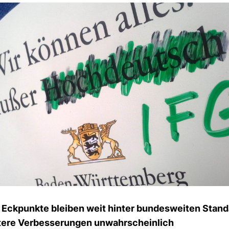
e Eck­punkte bleiben weit hinter bun­des­weiten Stan­
tere Ver­bes­se­rungen unwahr­schein­lich