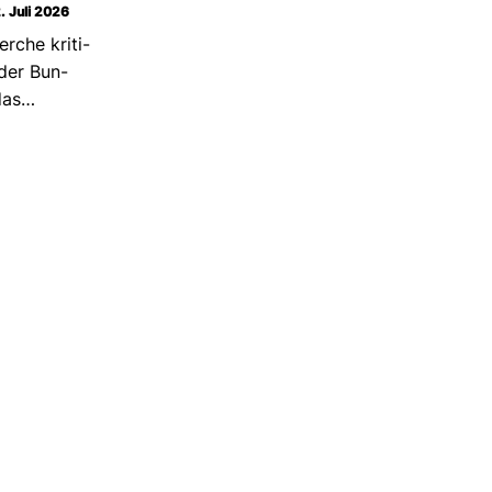
. Juli 2026
rche kri­ti­
 der Bun­
 das…