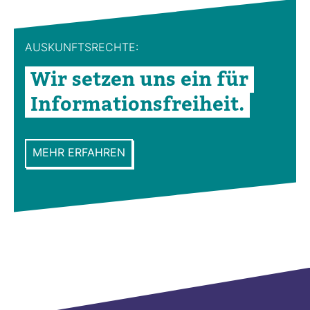
der
Bei­
AUS­KUNFTS­RECHTE:
träge
Wir setzen uns ein für
Infor­ma­ti­ons­frei­heit.
MEHR ERFAHREN