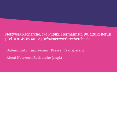
Netz­werk Recherche, c/o Publix, Her­mannstr. 90, 12051 Berlin
| Tel: 030 49 85 40 12 |
info@netz­werk­re­cherche.de
Datenschutz
Impressum
Presse
Transparenz
About Netzwerk Recherche (engl.)