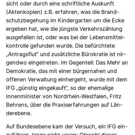
sicht oder durch eine schrift­liche Aus­kunft
(Akten­ko­pien) z.B. erfahren, was die Brand­
schutz­be­ge­hung im Kin­der­garten um die Ecke
ergeben hat, wie die jüngste Ver­kehrs­zäh­lung
aus­ge­fallen ist, oder was bei der Lebens­mit­tel­
kon­trolle gefunden wurde. Die befürch­tete
„Antrags­flut“ und zusätz­liche Büro­kratie ist nir­
gendwo ein­ge­treten. Im Gegen­teil: Das Mehr an
Demo­kratie, das mit einer bür­ger­nahen und
offenen Ver­wal­tung ein­her­geht, wurde mit dem
IFG „günstig ein­ge­kauft“, so der ehe­ma­lige
Innen­mi­nister von Nord­rhein-​West­falen, Fritz
Beh­rens, über die Pra­xis­er­fah­rungen auf Län­
der­ebene.
Auf Bun­des­ebene kam der Ver­such, ein IFG ein­