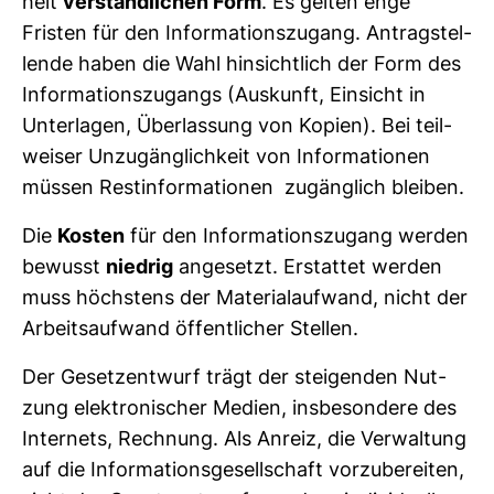
heit
ver­ständ­li­chen Form
. Es gelten enge
Fristen für den Infor­ma­ti­ons­zu­gang. Antrag­stel­
lende haben die Wahl hin­sicht­lich der Form des
Infor­ma­ti­ons­zu­gangs (Aus­kunft, Ein­sicht in
Unter­lagen, Über­las­sung von Kopien). Bei teil­
weiser Unzu­gäng­lich­keit von Infor­ma­tionen
müssen Rest­in­for­ma­tionen zugäng­lich bleiben.
Die
Kosten
für den Infor­ma­ti­ons­zu­gang werden
bewusst
niedrig
ange­setzt. Erstattet werden
muss höchs­tens der Mate­ri­al­auf­wand, nicht der
Arbeits­auf­wand öffent­li­cher Stellen.
Der Gesetz­ent­wurf trägt der stei­genden Nut­
zung elek­tro­ni­scher Medien, ins­be­son­dere des
Inter­nets, Rech­nung. Als Anreiz, die Ver­wal­tung
auf die Infor­ma­ti­ons­ge­sell­schaft vor­zu­be­reiten,