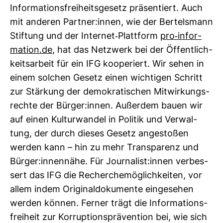
Infor­ma­ti­ons­frei­heits­ge­setz prä­sen­tiert. Auch
mit anderen Partner:innen, wie der Ber­tels­mann
Stif­tung und der Internet-​Platt­form
pro-​infor­
ma­tion.de
, hat das Netz­werk bei der Öffent­lich­
keits­ar­beit für ein IFG koope­riert. Wir sehen in
einem sol­chen Gesetz einen wich­tigen Schritt
zur Stär­kung der demo­kra­ti­schen Mit­wir­kungs­
rechte der Bürger:innen. Außerdem bauen wir
auf einen Kul­tur­wandel in Politik und Ver­wal­
tung, der durch dieses Gesetz ange­stoßen
werden kann – hin zu mehr Trans­pa­renz und
Bürger:innen­nähe. Für Jour­na­list:innen ver­bes­
sert das IFG die Recher­che­mög­lich­keiten, vor
allem indem Ori­gi­nal­do­ku­mente ein­ge­sehen
werden können. Ferner trägt die Infor­ma­ti­ons­
frei­heit zur Kor­rup­ti­ons­prä­ven­tion bei, wie sich