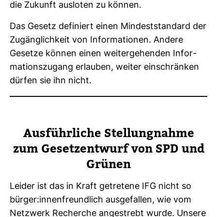
die Zukunft aus­loten zu können.
Das Gesetz defi­niert einen Min­dest­stan­dard der
Zugäng­lich­keit von Infor­ma­tionen. Andere
Gesetze können einen wei­ter­ge­henden Infor­
ma­ti­ons­zu­gang erlauben, weiter ein­schränken
dürfen sie ihn nicht.
Aus­führ­liche Stel­lung­nahme
zum Gesetz­ent­wurf von SPD und
Grünen
Leider ist das in Kraft getre­tene IFG nicht so
bürger:innen­freund­lich aus­ge­fallen, wie vom
Netz­werk Recherche ange­strebt wurde. Unsere