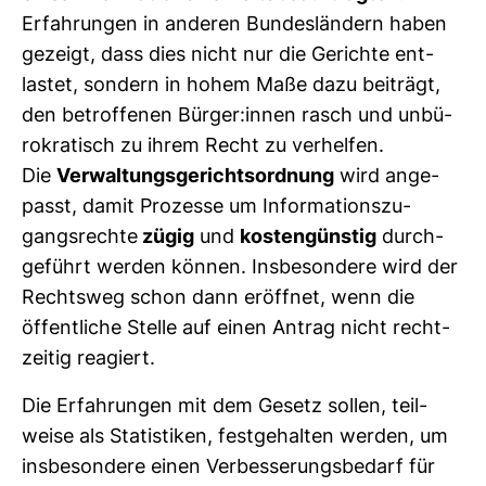
Erfah­rungen in anderen Bun­des­län­dern haben
gezeigt, dass dies nicht nur die Gerichte ent­
lastet, son­dern in hohem Maße dazu bei­trägt,
den betrof­fenen Bürger:innen rasch und unbü­
ro­kra­tisch zu ihrem Recht zu ver­helfen.
Die
Ver­wal­tungs­ge­richts­ord­nung
wird ange­
passt, damit Pro­zesse um Infor­ma­ti­ons­zu­
gangs­rechte
zügig
und
kos­ten­günstig
durch­
ge­führt werden können. Ins­be­son­dere wird der
Rechtsweg schon dann eröffnet, wenn die
öffent­liche Stelle auf einen Antrag nicht recht­
zeitig reagiert.
Die Erfah­rungen mit dem Gesetz sollen, teil­
weise als Sta­tis­tiken, fest­ge­halten werden, um
ins­be­son­dere einen Ver­bes­se­rungs­be­darf für