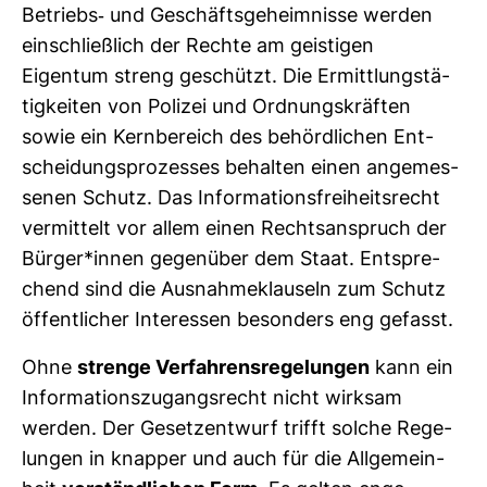
Betriebs-​ und Geschäfts­ge­heim­nisse werden
ein­schließ­lich der Rechte am geis­tigen
Eigentum streng geschützt. Die Ermitt­lungs­tä­
tig­keiten von Polizei und Ord­nungs­kräften
sowie ein Kern­be­reich des behörd­li­chen Ent­
schei­dungs­pro­zesses behalten einen ange­mes­
senen Schutz. Das Infor­ma­ti­ons­frei­heits­recht
ver­mit­telt vor allem einen Rechts­an­spruch der
Bürger*innen gegen­über dem Staat. Ent­spre­
chend sind die Aus­nah­me­klau­seln zum Schutz
öffent­li­cher Inter­essen beson­ders eng gefasst.
Ohne
strenge Ver­fah­rens­re­ge­lungen
kann ein
Infor­ma­ti­ons­zu­gangs­recht nicht wirksam
werden. Der Gesetz­ent­wurf trifft solche Rege­
lungen in knapper und auch für die All­ge­mein­