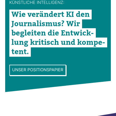
KÜNST­LICHE INTEL­LI­GENZ:
Wie ver­än­dert KI den
Jour­na­lismus? Wir
begleiten die Ent­wick­
lung kri­tisch und kom­pe­
tent.
UNSER POSITIONSPAPIER