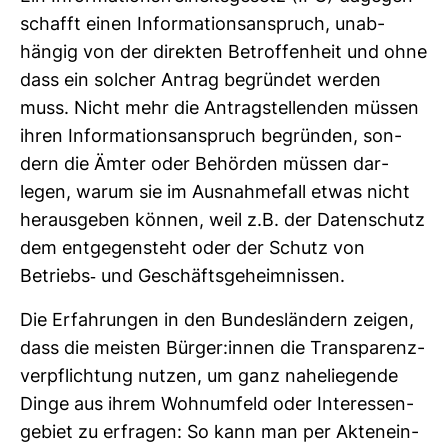
schafft einen Infor­ma­ti­ons­an­spruch, unab­
hängig von der direkten Betrof­fen­heit und ohne
dass ein sol­cher Antrag begründet werden
muss. Nicht mehr die Antrag­stel­lenden müssen
ihren Infor­ma­ti­ons­an­spruch begründen, son­
dern die Ämter oder Behörden müssen dar­
legen, warum sie im Aus­nah­me­fall etwas nicht
her­aus­geben können, weil z.B. der Daten­schutz
dem ent­ge­gen­steht oder der Schutz von
Betriebs-​ und Geschäfts­ge­heim­nissen.
Die Erfah­rungen in den Bun­des­län­dern zeigen,
dass die meisten Bürger:innen die Trans­pa­renz­
ver­pflich­tung nutzen, um ganz nahe­lie­gende
Dinge aus ihrem Wohn­um­feld oder Inter­es­sen­
ge­biet zu erfragen: So kann man per Akten­ein­