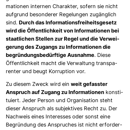
ma­tionen internen Cha­rakter, sofern sie nicht
auf­grund beson­derer Rege­lungen zugäng­lich
sind.
Durch das Infor­ma­ti­ons­frei­heits­ge­setz
wird die Öffent­lich­keit von Infor­ma­tionen bei
staat­li­chen Stellen zur Regel und die Ver­wei­
ge­rung des Zugangs zu Infor­ma­tionen die
begrün­dungs­be­dürf­tige Aus­nahme
. Diese
Öffent­lich­keit macht die Ver­wal­tung trans­pa­
renter und beugt Kor­rup­tion vor.
Zu diesem Zweck wird ein
weit gefasster
Anspruch auf Zugang zu Infor­ma­tionen
kon­sti­
tu­iert. Jeder Person und Orga­ni­sa­tion steht
dieser Anspruch als sub­jek­tives Recht zu. Der
Nach­weis eines Inter­esses oder sonst eine
Begrün­dung des Anspru­ches ist nicht erfor­der­