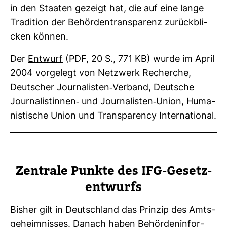
in den Staaten gezeigt hat, die auf eine lange
Tra­di­tion der Behör­den­trans­pa­renz zurück­bli­
cken können.
Der
Ent­wurf
(PDF, 20 S., 771 KB) wurde im April
2004 vor­ge­legt von Netz­werk Recherche,
Deut­scher Jour­na­listen-​Ver­band, Deut­sche
Jour­na­lis­tinnen-​ und Jour­na­listen-​Union, Huma­
nis­ti­sche Union und Trans­pa­rency Inter­na­tional.
Zen­trale Punkte des IFG-​Gesetz­
ent­wurfs
Bisher gilt in Deutsch­land das Prinzip des Amts­
ge­heim­nisses. Danach haben Behör­den­in­for­