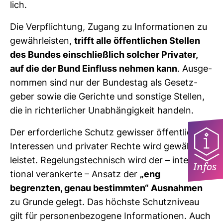
lich.
Die Ver­pflich­tung, Zugang zu Infor­ma­tionen zu
gewähr­leisten,
trifft alle öffent­li­chen Stellen
des Bundes ein­schließ­lich sol­cher Pri­vater,
auf die der Bund Ein­fluss nehmen kann
. Aus­ge­
nommen sind nur der Bun­destag als Gesetz­
geber sowie die Gerichte und sons­tige Stellen,
die in rich­ter­li­cher Unab­hän­gig­keit han­deln.
Der erfor­der­liche Schutz gewisser öffent­li­cher
Inter­essen und pri­vater Rechte wird gewähr­
leistet. Rege­lungs­tech­nisch wird der – inter­na­
Infos
tional ver­an­kerte – Ansatz der
„eng
begrenzten, genau bestimmten“ Aus­nahmen
zu Grunde gelegt. Das höchste Schutz­ni­veau
gilt für per­so­nen­be­zo­gene Infor­ma­tionen. Auch