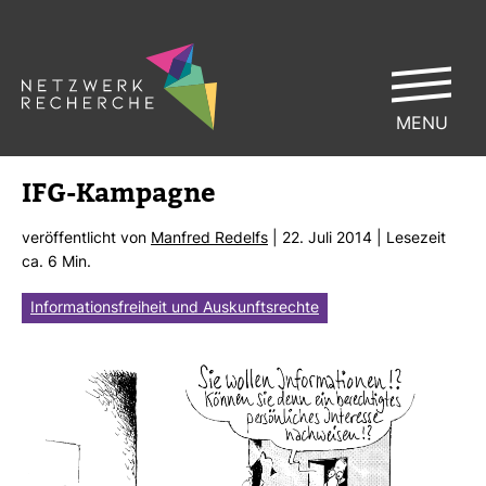
MENU
IFG-​Kam­pagne
ver­öf­fent­licht von
Man­fred Redelfs
| 22. Juli 2014 | Lese­zeit
ca. 6 Min.
Informationsfreiheit und Auskunftsrechte