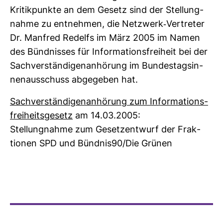
Kri­tik­punkte an dem Gesetz sind der Stel­lung­
nahme zu ent­nehmen, die Netz­werk-​Ver­treter
Dr. Man­fred Redelfs im März 2005 im Namen
des Bünd­nisses für Infor­ma­ti­ons­frei­heit bei der
Sach­ver­stän­di­gen­an­hö­rung im Bun­des­tag­s­in­
nen­aus­schuss abge­geben hat.
Sach­ver­stän­di­gen­an­hö­rung zum Infor­ma­ti­ons­
frei­heits­ge­setz
am 14.03.2005:
Stel­lung­nahme zum Gesetz­ent­wurf der Frak­
tionen SPD und Bündnis90/Die Grünen