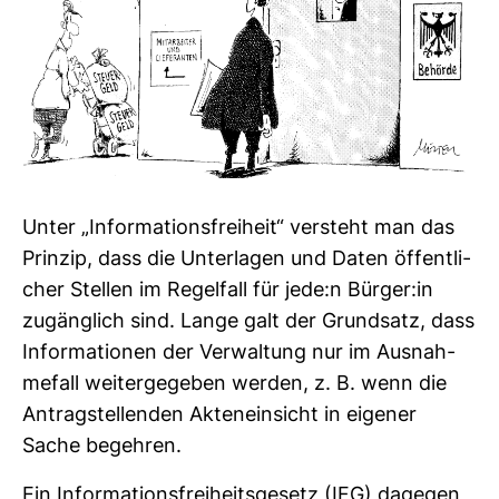
Unter „Infor­ma­ti­ons­frei­heit“ ver­steht man das
Prinzip, dass die Unter­lagen und Daten öffent­li­
cher Stellen im Regel­fall für jede:n Bürger:in
zugäng­lich sind. Lange galt der Grund­satz, dass
Infor­ma­tionen der Ver­wal­tung nur im Aus­nah­
me­fall wei­ter­ge­geben werden, z. B. wenn die
Antrag­stel­lenden Akten­ein­sicht in eigener
Sache begehren.
Ein Infor­ma­ti­ons­frei­heits­ge­setz (IFG) dagegen