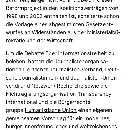
zu­führen, lange nicht voran: Obwohl dieses
Reform­pro­jekt in den Koali­ti­ons­ver­trägen von
1998 und 2002 ent­halten ist, schei­terte schon
die Vor­lage eines abge­stimmten Gesetz­ent­
wurfes an Wider­ständen aus der Minis­te­ri­al­bü­
ro­kratie und der Wirt­schaft.
Um die Debatte über Infor­ma­ti­ons­frei­heit zu
beleben, hatten die Jour­na­lis­ten­or­ga­ni­sa­
tionen
Deut­scher Jour­na­listen-​Ver­band
,
Deut­
sche Jour­na­lis­tinnen-​ und Jour­na­listen-​Union in
ver.di
und Netz­werk Recherche sowie die
Nicht­re­gie­rungs­or­ga­ni­sa­tion
Trans­pa­rency
Inter­na­tional
und die Bür­ger­rechts­
gruppe
Huma­nis­ti­sche Union
einen eigenen
gemein­samen Vor­schlag für ein modernes,
bürger:innen­freund­li­ches und weit­rei­chendes