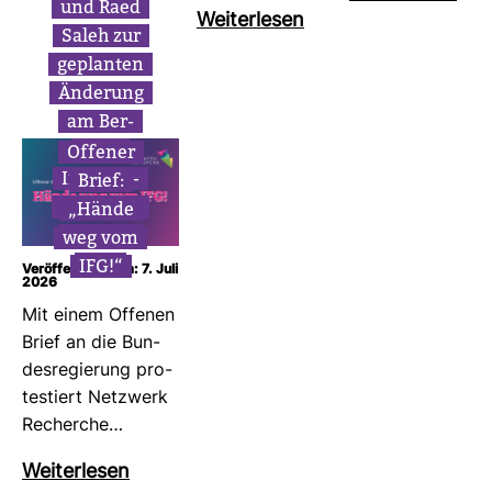
und Raed
Wei­ter­lesen
Saleh zur
geplanten
Ände­rung
am Ber­
liner
Offener
Infor­ma­
Brief:
ti­ons­frei­
„Hände
heits­ge­
weg vom
setz
IFG!“
Veröffentlicht am: 7. Juli
2026
Mit einem Offenen
Brief an die Bun­
des­re­gie­rung pro­
tes­tiert Netz­werk
Recherche…
Wei­ter­lesen