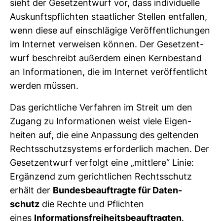
sieht der Gesetz­ent­wurf vor, dass indi­vi­du­elle
Aus­kunfts­pflichten staat­li­cher Stellen ent­fallen,
wenn diese auf ein­schlä­gige Ver­öf­fent­li­chungen
im Internet ver­weisen können. Der Gesetz­ent­
wurf beschreibt außerdem einen Kern­be­stand
an Infor­ma­tionen, die im Internet ver­öf­fent­licht
werden müssen.
Das gericht­liche Ver­fahren im Streit um den
Zugang zu Infor­ma­tionen weist viele Eigen­
heiten auf, die eine Anpas­sung des gel­tenden
Rechts­schutz­sys­tems erfor­der­lich machen. Der
Gesetz­ent­wurf ver­folgt eine „mitt­lere“ Linie:
Ergän­zend zum gericht­li­chen Rechts­schutz
erhält der
Bun­des­be­auf­tragte für Daten­
schutz
die Rechte und Pflichten
eines
Infor­ma­ti­ons­frei­heits­be­auf­tragten
.