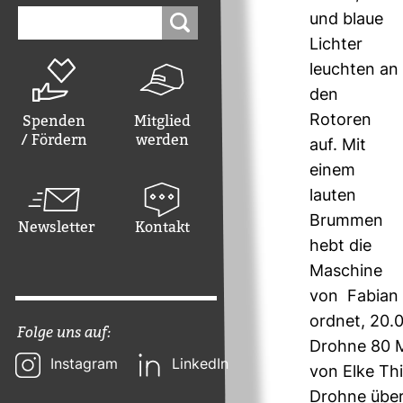
Suchen
und blaue
nach:
Lichter
leuchten an
den
Spenden
Mitglied
Rotoren
/ Fördern
werden
auf. Mit
einem
lauten
Brummen
Newsletter
Kontakt
hebt die
Maschine
von Fabian 
ordnet, 20.0
Folge uns auf:
Drohne 80 Me
Instagram
LinkedIn
von Elke Th
Drohne über 