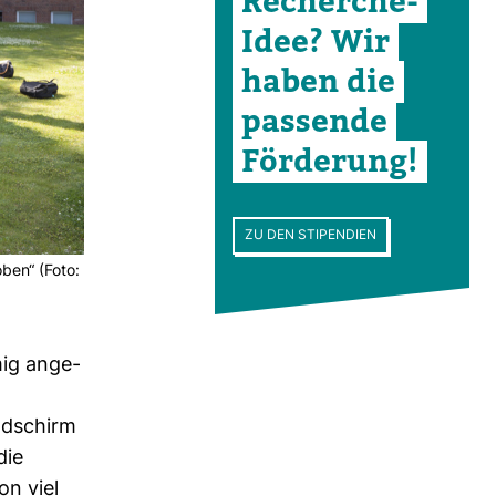
Recherche-​
Idee? Wir
haben die
pas­sende
För­de­rung!
ZU DEN STIPENDIEN
oben“ (Foto:
mig ange­
d­schirm
die
on viel