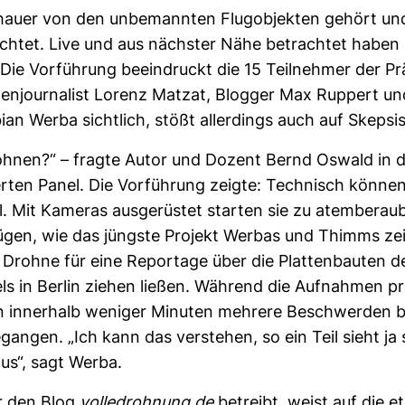
auer von den unbe­mannten Flug­ob­jekten gehört un
ichtet. Live und aus nächster Nähe betrachtet haben 
Die Vor­füh­rung beein­druckt die 15 Teil­nehmer der Prä
en­jour­na­list Lorenz Matzat, Blogger Max Rup­pert u
ian Werba sicht­lich, stößt aller­dings auch auf Skepsis
hnen?“ – fragte Autor und Dozent Bernd Oswald in 
rten Panel. Die Vor­füh­rung zeigte: Tech­nisch können
. Mit Kameras aus­ge­rüstet starten sie zu atem­be­rau
lügen, wie das jüngste Pro­jekt Werbas und Thimms zei
 Drohne für eine Repor­tage über die Plat­ten­bauten de
els in Berlin ziehen ließen. Wäh­rend die Auf­nahmen p
en inner­halb weniger Minuten meh­rere Beschwerden b
e­gangen. „Ich kann das ver­stehen, so ein Teil sieht ja
aus“, sagt Werba.
er den Blog
vol­ledroh­nung.de
betreibt, weist auf die e