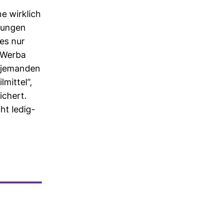
e wirk­lich
­dungen
 es nur
r Werba
h jemanden
­mittel“,
­chert.
ht ledig­