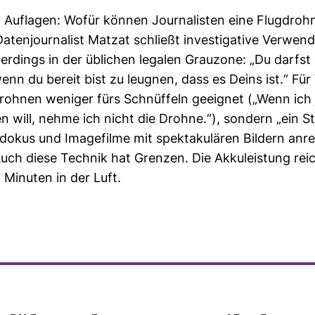
n Auf­lagen: Wofür können Jour­na­listen eine Flug­drohn
aten­jour­na­list Matzat schließt inves­ti­ga­tive Ver­wen
ler­dings in der übli­chen legalen Grau­zone: „Du darfst
wenn du bereit bist zu leugnen, dass es Deins ist.“ Fü
Drohnen weniger fürs Schnüf­feln geeignet („Wenn ic
en will, nehme ich nicht die Drohne.“), son­dern „ein Stil
dokus und Image­filme mit spek­ta­ku­lären Bil­dern anrei
 Auch diese Technik hat Grenzen. Die Akku­leis­tung reic
n Minuten in der Luft.