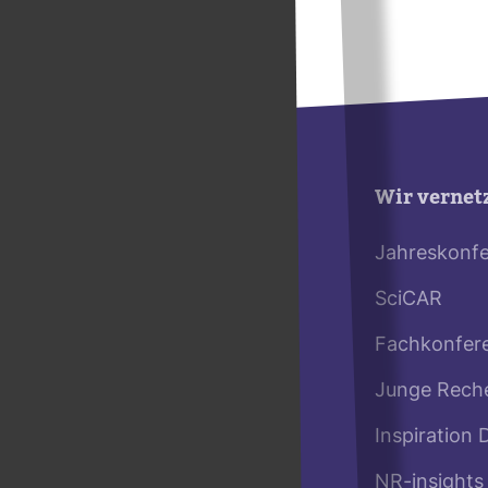
Wir vernet
Jahreskonf
SciCAR
Fachkonfer
Junge Rech
Inspiration 
NR-insights