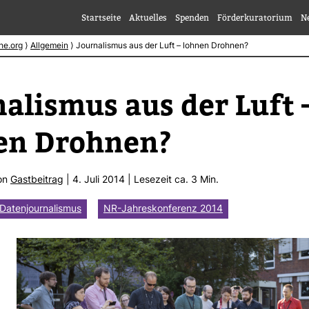
Startseite
Aktuelles
Spenden
Förderkuratorium
N
he.org
⟩
Allgemein
⟩
Journalismus aus der Luft – lohnen Drohnen?
na­lismus aus der Luft 
en Drohnen?
von
Gast­bei­trag
| 4. Juli 2014 | Lese­zeit ca. 3 Min.
Datenjournalismus
NR-Jahreskonferenz 2014