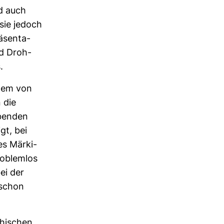
d auch
sie jedoch
­sen­ta­
nd Droh­
.
dem von
 die
­benden
gt, bei
s Mär­ki­
ro­blemlos
ei der
 schon
thi­schen