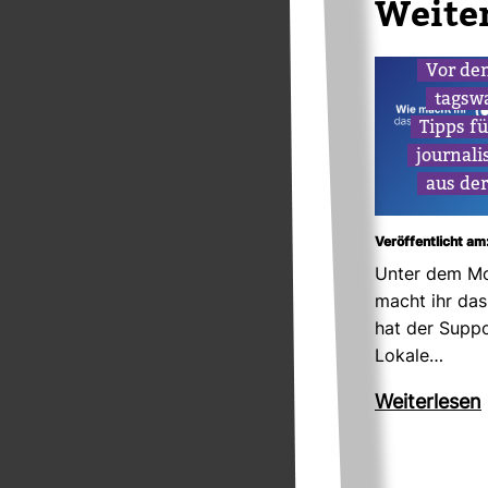
Wei­te
Vor de
tags­w
Tipps fü
jour­na­l
aus der
Veröffentlicht am
Unter dem Mo
macht ihr das 
hat der Sup­p
Lokale…
Wei­ter­lesen