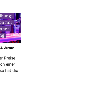
ei­hung:
ion mit
enner
ung
22. Januar
er Preise
ch einer
use hat die