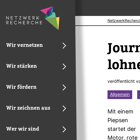
NetzwerkRecherc
Jour­
Wir vernetzen
lohn
Wir stärken
ver­öf­fent­licht 
Wir fördern
Allgemein
Wir zeichnen aus
Mit einem
Piepsen
Wer wir sind
startet der
Motor, rote