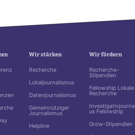
zen
Wir stärken
Wir fördern
erenz
Recherche
Recherche-
Stipendien
Lokaljournalismus
Fellowship Lokale
Recherche
enzen
Datenjournalismus
Investigativjourna
erche
Gemeinnütziger
us Fellowship
Journalismus
Day
Grow-Stipendien
Helpline