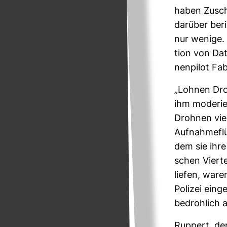
haben Zusch
dar­über ber
nur wenige. 
tion von Dat
nen­pilot Fab
„Lohnen Dro
ihm mode­rie
Drohnen viel
Auf­nah­me­f
dem sie ihre
schen Vier­t
liefen, war
Polizei ein­g
bedroh­lich 
Rup­pert, d