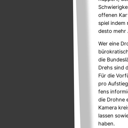
Schwie­rig­k
offenen Kar
spiel indem 
desto mehr A
Wer eine Dr
büro­kra­ti­
die Bun­des­
Drehs sind d
Für die Vor
pro Auf­stie
fens infor­m
die Drohne 
Kamera krei
lassen sowie e
haben.