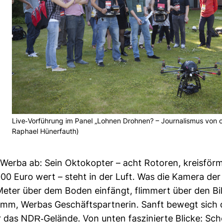
Live-​Vor­füh­rung im Panel „Lohnen Drohnen? – Jour­na­lismus von 
Raphael Hüner­fauth)
Werba ab: Sein Okto­kopter – acht Rotoren, kreis­för
00 Euro wert – steht in der Luft. Was die Kamera der
ter über dem Boden ein­fängt, flim­mert über den Bil
imm, Werbas Geschäfts­part­nerin. Sanft bewegt sich 
das NDR-​Gelände. Von unten fas­zi­nierte Blicke: Sch