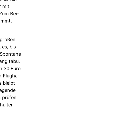
r mit
 Zum Bei­
nimmt,
 großen
 es, bis
 Spon­tane
lang tabu.
en 30 Euro
n Flug­ha­
s bleibt
e­gende
n prüfen
­halter