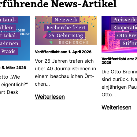
r­füh­rende News-​Artikel
n Land­
Netz­werk
Preis­ver­l
ahlen:
Recherche feiert
Koope­ra­t
r Lokal­
25. Geburtstag
Otto Br
ist:innen
Stif­t
 Praxis
Veröffentlicht am: 1. April 2026
Veröffentlicht am: 
Vor 25 Jahren trafen sich
2026
: 5. März 2026
über 40 Jour­na­list:innen in
Die Otto Brenn
einem beschau­li­chen Ört­
tto „Wie
sind zurück. Na
chen…
eigent­lich?“
ein­jäh­rigen Pa
ort Desk
Otto…
Wei­ter­lesen
Wei­ter­lesen