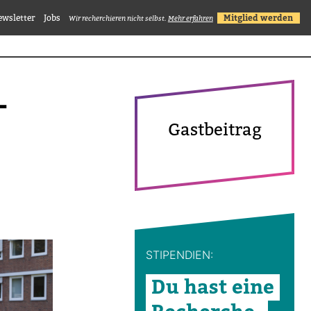
ewsletter
Jobs
Mitglied werden
Wir recherchieren nicht selbst.
Mehr erfahren
–
Gast­bei­trag
STI­PEN­DIEN:
Du hast eine