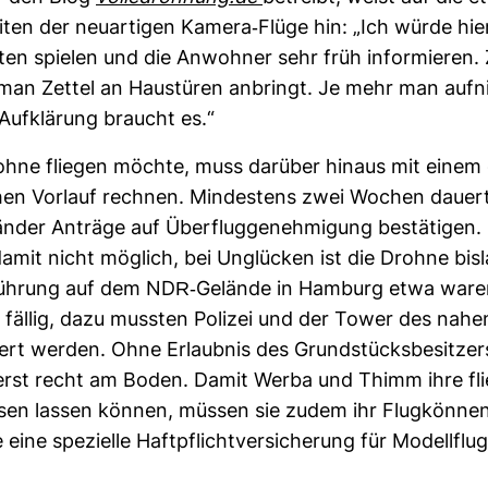
eiten der neu­ar­tigen Kamera-​Flüge hin: „Ich würde hie
ten spielen und die Anwohner sehr früh infor­mieren.
man Zettel an Haus­türen anbringt. Je mehr man auf­
uf­klä­rung braucht es.“
ohne fliegen möchte, muss dar­über hinaus mit einem
schen Vor­lauf rechnen. Min­des­tens zwei Wochen dauert
länder Anträge auf Über­flug­ge­neh­mi­gung bestä­tigen.
amit nicht mög­lich, bei Unglü­cken ist die Drohne bis­
­füh­rung auf dem NDR-​Gelände in Ham­burg etwa war
g fällig, dazu mussten Polizei und der Tower des nahe
iert werden. Ohne Erlaubnis des Grund­stücks­be­sit­zer
erst recht am Boden. Damit Werba und Thimm ihre fli
sen lassen können, müssen sie zudem ihr Flug­könne
ine spe­zi­elle Haft­pflicht­ver­si­che­rung für Modell­flug