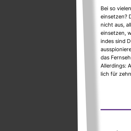
Bei so viele
ein­setzen? D
nicht aus, al
ein­setzen, 
indes sind 
aus­spio­nier
das Fern­seh­
Aller­dings:
lich für zeh