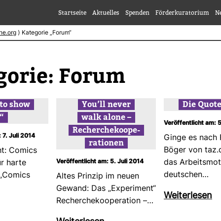
Startseite
Aktuelles
Spenden
Förderkuratorium
N
he.org
⟩
Kategorie „Forum“
gorie:
Forum
 to show
You’ll never
Die Quo­t
t“
walk alone –
Veröffentlicht am: 5
Recher­che­ko­ope­
 7. Juli 2014
Ginge es nach 
ra­tionen
Böger von taz.
ht: Comics
Veröffentlicht am: 5. Juli 2014
das Arbeits­mot
r harte
deut­schen…
 „Comics
Altes Prinzip im neuen
Gewand: Das „Expe­ri­ment“
Wei­ter­lesen
Recher­che­ko­ope­ra­tion –…