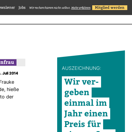
ewsletter
Jobs
Mitglied werden
Wir recherchieren nicht selbst.
Mehr erfahren
en­frau
AUS­ZEICH­NUNG:
. Juli 2014
Wir ver­
Frauke
geben
de, hieße
to der
einmal im
Jahr einen
Preis für