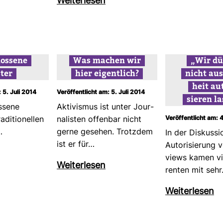
Wei­ter­lesen
los­sene
Was machen wir
„Wir dü
ter
hier eigent­lich?
nicht aus
heit aut
 5. Juli 2014
Veröffentlicht am: 5. Juli 2014
sieren l
s­sene
Akti­vismus ist unter Jour­
Veröffentlicht am: 4
­di­tio­nellen
na­listen offenbar nicht
…
gerne gesehen. Trotzdem
In der Dis­kus­s
ist er für…
Auto­ri­sie­rung 
views kamen vi
Wei­ter­lesen
renten mit seh
Wei­ter­lesen