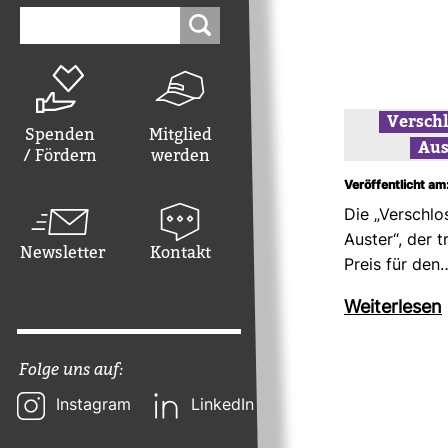
Suchen
nach:
Ver­sch
Spenden
Mitglied
Aus
/ Fördern
werden
Veröffentlicht am:
Die „Ver­schlo
Auster“, der tra
Newsletter
Kontakt
Preis für den
Wei­ter­lesen
Folge uns auf:
Instagram
LinkedIn