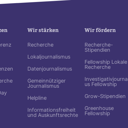
zen
Wir stärken
Wir fördern
erenz
Recherche
Recherche-
Stipendien
Lokaljournalismus
Fellowship Lokale
Recherche
enzen
Datenjournalismus
Investigativjourna
erche
Gemeinnütziger
us Fellowship
Journalismus
Day
Grow-Stipendien
Helpline
Greenhouse
Informationsfreiheit
Fellowship
und Auskunftsrechte