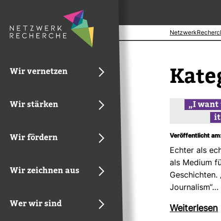
NetzwerkRecherc
Kate­
Wir vernetzen
Wir stärken
„I want
i
Wir fördern
Veröffentlicht am:
Echter als ec
als Medium fü
Wir zeichnen aus
Geschichten.
Jour­na­lism“…
Wer wir sind
Wei­ter­lesen