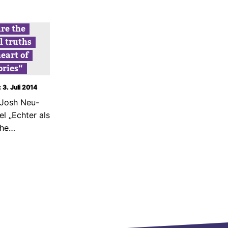
ure the
al truths
heart of
o­ries“
 3. Juli 2014
t Josh Neu­
el „Echter als
sche…