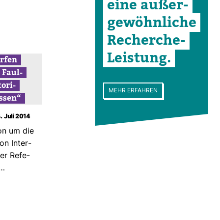
eine außer­
ge­wöhn­liche
Recherche-​
Leis­tung.
rfen
 Faul­
o­ri­
MEHR ERFAHREN
assen“
. Juli 2014
ion um die
von Inter­
er Refe­
r…