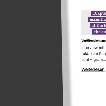
„Cap­t
essen­ti
at the 
the st
Veröffentlicht am:
Inter­view mi
feld: zum Pan
echt – gra­fi­
Wei­ter­lesen