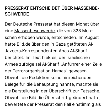
PRES­SERAT ENT­SCHEIDET ÜBER MAS­SEN­BE­
SCHWERDE
Der Deut­sche Pres­serat hat diesen Monat über
eine
Mas­sen­be­schwerde
, die von 328 Men­
schen erhoben wurde, ent­schieden. Im August
hatte Bild.de über den in Gaza getö­teten Al-​
Jazeera-​Kor­re­spon­denten Anas Al-​Sharif
berichtet. Im Text hieß es, der israe­li­schen
Armee zufolge sei Al-​Sharif „Anführer einer Zelle
der Ter­ror­or­ga­ni­sa­tion Hamas” gewesen.
Obwohl die Redak­tion keine hin­rei­chenden
Belege für die Behaup­tung nannte, machte sie
die Dar­stel­lung in der Über­schrift zur Tat­sache.
Obwohl die Bild die Über­schrift geän­dert hatte,
bewer­tete der Pres­serat den Fall ein­stimmig als