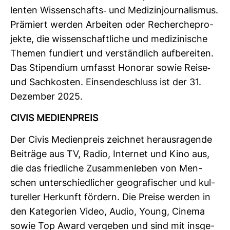
lenten Wis­sen­schafts-​ und Medi­zin­jour­na­lismus.
Prä­miert werden Arbeiten oder Recher­che­pro­
jekte, die wis­sen­schaft­liche und medi­zi­ni­sche
Themen fun­diert und ver­ständ­lich auf­be­reiten.
Das Sti­pen­dium umfasst Honorar sowie Reise-​
und Sach­kosten. Ein­sen­de­schluss ist der 31.
Dezember 2025.
CIVIS MEDI­EN­PREIS
Der Civis Medi­en­preis zeichnet her­aus­ra­gende
Bei­träge aus TV, Radio, Internet und Kino aus,
die das fried­liche Zusam­men­leben von Men­
schen unter­schied­li­cher geo­gra­fi­scher und kul­
tu­reller Her­kunft för­dern. Die Preise werden in
den Kate­go­rien Video, Audio, Young, Cinema
sowie Top Award ver­geben und sind mit ins­ge­