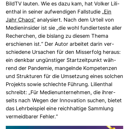
BildTV lauten. Wie es dazu kam, hat Volker Lili­
en­thal in seiner auf­wen­digen Fall­studie
„Ein
Jahr Chaos“
ana­ly­siert. Nach dem Urteil von
Medi­en­in­sider ist sie „die wohl fun­dier­teste aller
Recher­chen, die bis­lang zu diesem Thema
erschienen ist.“ Der Autor arbeitet darin ver­
schie­dene Ursa­chen für den Miss­erfolg heraus:
ein denkbar ungüns­tiger Start­zeit­punkt wäh­
rend der Pan­demie, man­gelnde Kom­pe­tenzen
und Struk­turen für die Umset­zung eines sol­chen
Pro­jekts sowie schlechte Füh­rung. Lili­en­thal
schreibt: „Für Medi­en­un­ter­nehmen, die ihrer­
seits nach Wegen der Inno­va­tion suchen, bietet
das Lehr­bei­spiel eine reich­hal­tige Samm­lung
ver­meid­barer Fehler.“