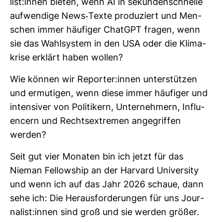
list:innen bieten, wenn AI in sekun­den­schnelle
auf­wen­dige News-​Texte pro­du­ziert und Men­
schen immer häu­figer ChatGPT fragen, wenn
sie das Wahl­system in den USA oder die Kli­ma­
krise erklärt haben wollen?
Wie können wir Reporter:innen unter­stützen
und ermu­tigen, wenn diese immer häu­figer und
inten­siver von Poli­ti­kern, Unter­neh­mern, Influ­
en­cern und Rechts­ex­tremen ange­griffen
werden?
Seit gut vier Monaten bin ich jetzt für das
Nieman Fel­low­ship an der Har­vard Uni­ver­sity
und wenn ich auf das Jahr 2026 schaue, dann
sehe ich: Die Her­aus­for­de­rungen für uns Jour­
na­list:innen sind groß und sie werden größer.