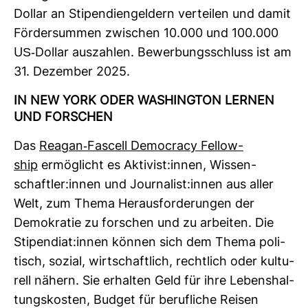
Dollar an Sti­pen­di­en­gel­dern ver­teilen und damit
För­der­summen zwi­schen 10.000 und 100.000
US-​Dollar aus­zahlen. Bewer­bungs­schluss ist am
31. Dezember 2025.
IN NEW YORK ODER WASHINGTON LERNEN
UND FOR­SCHEN
Das
Reagan-​Fas­cell Democracy Fel­low­
ship
ermög­licht es Akti­vist:innen, Wis­sen­
schaftler:innen und Jour­na­list:innen aus aller
Welt, zum Thema Her­aus­for­de­rungen der
Demo­kratie zu for­schen und zu arbeiten. Die
Sti­pen­diat:innen können sich dem Thema poli­
tisch, sozial, wirt­schaft­lich, recht­lich oder kul­tu­
rell nähern. Sie erhalten Geld für ihre Lebens­hal­
tungs­kosten, Budget für beruf­liche Reisen