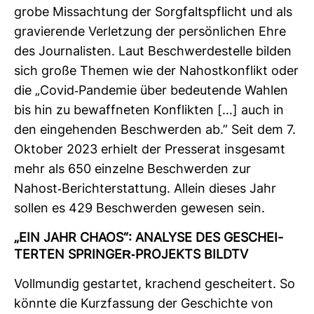
grobe Miss­ach­tung der Sorg­falts­pflicht und als
gra­vie­rende Ver­let­zung der per­sön­li­chen Ehre
des Jour­na­listen. Laut Beschwer­de­stelle bilden
sich große Themen wie der Nah­ost­kon­flikt oder
die „Covid-​Pan­demie über bedeu­tende Wahlen
bis hin zu bewaff­neten Kon­flikten […] auch in
den ein­ge­henden Beschwerden ab.” Seit dem 7.
Oktober 2023 erhielt der Pres­serat ins­ge­samt
mehr als 650 ein­zelne Beschwerden zur
Nahost-​Bericht­erstat­tung. Allein dieses Jahr
sollen es 429 Beschwerden gewesen sein.
„EIN JAHR CHAOS“: ANA­LYSE DES GESCHEI­
TERTEN SPRINGER-​PRO­JEKTS BILDTV
Voll­mundig gestartet, kra­chend geschei­tert. So
könnte die Kurz­fas­sung der Geschichte von