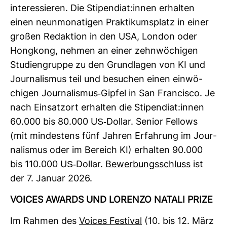
inter­es­sieren. Die Sti­pen­diat:innen erhalten
einen neun­mo­na­tigen Prak­ti­kums­platz in einer
großen Redak­tion in den USA, London oder
Hong­kong, nehmen an einer zehn­wö­chigen
Stu­di­en­gruppe zu den Grund­lagen von KI und
Jour­na­lismus teil und besu­chen einen ein­wö­
chigen Jour­na­lismus-​Gipfel in San Fran­cisco. Je
nach Ein­satzort erhalten die Sti­pen­diat:innen
60.000 bis 80.000 US-​Dollar. Senior Fel­lows
(mit min­des­tens fünf Jahren Erfah­rung im Jour­
na­lismus oder im Bereich KI) erhalten 90.000
bis 110.000 US-​Dollar.
Bewer­bungs­schluss
ist
der 7. Januar 2026.
VOICES AWARDS UND LORENZO NATALI PRIZE
Im Rahmen des
Voices Fes­tival
(10. bis 12. März