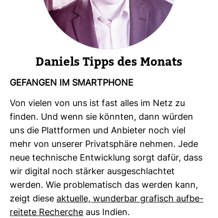
Daniels Tipps des Monats
GEFANGEN IM SMART­PHONE
Von vielen von uns ist fast alles im Netz zu
finden. Und wenn sie könnten, dann würden
uns die Platt­formen und Anbieter noch viel
mehr von unserer Pri­vat­sphäre nehmen. Jede
neue tech­ni­sche Ent­wick­lung sorgt dafür, dass
wir digital noch stärker aus­ge­schlachtet
werden. Wie pro­ble­ma­tisch das werden kann,
zeigt diese
aktu­elle, wun­derbar gra­fisch auf­be­
rei­tete Recherche
aus Indien.