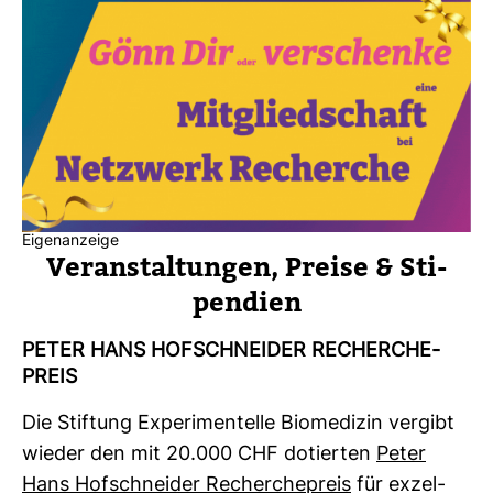
Eigenanzeige
Ver­an­stal­tungen, Preise & Sti­
pen­dien
PETER HANS HOF­SCHNEIDER RECHER­CHE­
PREIS
Die Stif­tung Expe­ri­men­telle Bio­me­dizin ver­gibt
wieder den mit 20.000 CHF dotierten
Peter
Hans Hof­schneider Recher­che­preis
für exzel­