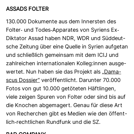
ASSADS FOLTER
130.000 Doku­mente aus dem Innersten des
Folter-​ und Todes-​Appa­rates von Syriens Ex-​
Dik­tator Assad haben NDR, WDR und Süd­deut­
sche Zei­tung über eine Quelle in Syrien auf­getan
und schließ­lich gemeinsam mit dem ICIJ und
zahl­rei­chen inter­na­tio­nalen Kolleg:innen aus­ge­
wertet. Nun haben sie das Pro­jekt als
„Dama­
scus Dos­sier“
ver­öf­fent­licht. Dar­unter 70.000
Fotos von gut 10.000 getö­teten Häft­lingen,
viele zeigen Spuren von Folter oder sind bis auf
die Kno­chen abge­ma­gert. Genau für diese Art
von Recher­chen gibt es Medien wie den öffent­
lich-​recht­li­chen Rund­funk und die SZ.