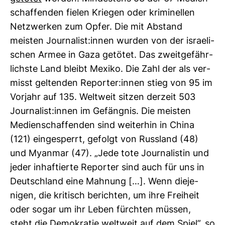
schaf­fenden fielen Kriegen oder kri­mi­nellen
Netz­werken zum Opfer. Die mit Abstand
meisten Jour­na­list:innen wurden von der israe­li­
schen Armee in Gaza getötet. Das zweit­ge­fähr­
lichste Land bleibt Mexiko. Die Zahl der als ver­
misst gel­tenden Reporter:innen stieg von 95 im
Vor­jahr auf 135. Welt­weit sitzen der­zeit 503
Jour­na­list:innen im Gefängnis. Die meisten
Medi­en­schaf­fenden sind wei­terhin in China
(121) ein­ge­sperrt, gefolgt von Russ­land (48)
und Myanmar (47). „Jede tote Jour­na­listin und
jeder inhaf­tierte Reporter sind auch für uns in
Deutsch­land eine Mah­nung […]. Wenn die­je­
nigen, die kri­tisch berichten, um ihre Frei­heit
oder sogar um ihr Leben fürchten müssen,
steht die Demo­kratie welt­weit auf dem Spiel”, so