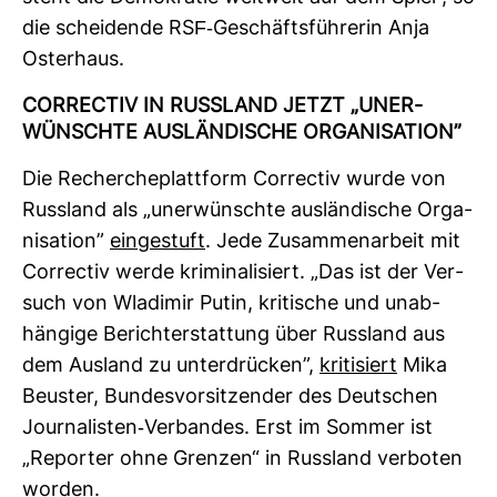
die schei­dende RSF-​Geschäfts­füh­rerin Anja
Oster­haus.
COR­RECTIV IN RUSS­LAND JETZT „UNER­
WÜNSCHTE AUS­LÄN­DI­SCHE ORGA­NI­SA­TION”
Die Recher­che­platt­form Cor­rectiv wurde von
Russ­land als „uner­wünschte aus­län­di­sche Orga­
ni­sa­tion”
ein­ge­stuft
. Jede Zusam­men­ar­beit mit
Cor­rectiv werde kri­mi­na­li­siert. „Das ist der Ver­
such von Wla­dimir Putin, kri­ti­sche und unab­
hän­gige Bericht­erstat­tung über Russ­land aus
dem Aus­land zu unter­drü­cken”,
kri­ti­siert
Mika
Beuster, Bun­des­vor­sit­zender des Deut­schen
Jour­na­listen-​Ver­bandes. Erst im Sommer ist
„Reporter ohne Grenzen“ in Russ­land ver­boten
worden.