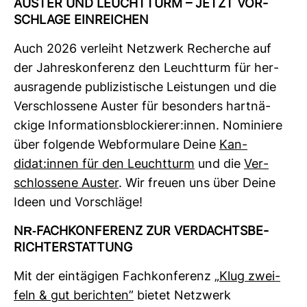
AUSTER UND LEUCHT­TURM – JETZT VOR­
SCHLAGE EIN­REI­CHEN
Auch 2026 ver­leiht Netz­werk Recherche auf
der Jah­res­kon­fe­renz den Leucht­turm für her­
aus­ra­gende publi­zis­ti­sche Leis­tungen und die
Ver­schlos­sene Auster für beson­ders hart­nä­
ckige Infor­ma­ti­ons­blo­ckierer:innen. Nomi­niere
über fol­gende Web­for­mu­lare Deine
Kan­
didat:innen für den Leucht­turm
und die
Ver­
schlos­sene Auster
. Wir freuen uns über Deine
Ideen und Vor­schläge!
NR-​FACH­KON­FE­RENZ ZUR VER­DACHTS­BE­
RICHT­ERSTAT­TUNG
Mit der ein­tä­gigen Fach­kon­fe­renz
„Klug zwei­
feln & gut berichten”
bietet Netz­werk