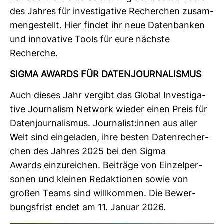
des Jahres für inves­ti­ga­tive Recher­chen zusam­
men­ge­stellt.
Hier
findet ihr neue Daten­banken
und inno­va­tive Tools für eure nächste
Recherche.
SIGMA AWARDS FÜR DATEN­JOUR­NA­LISMUS
Auch dieses Jahr ver­gibt das Global Inves­ti­ga­
tive Jour­na­lism Net­work wieder einen Preis für
Daten­jour­na­lismus. Jour­na­list:innen aus aller
Welt sind ein­ge­laden, ihre besten Daten­re­cher­
chen des Jahres 2025 bei den
Sigma
Awards
ein­zu­rei­chen. Bei­träge von Ein­zel­per­
sonen und kleinen Redak­tionen sowie von
großen Teams sind will­kommen. Die Bewer­
bungs­frist endet am 11. Januar 2026.