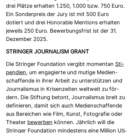
drei Plätze erhalten 1.250, 1.000 bzw. 750 Euro.
Ein Son­der­preis der Jury ist mit 500 Euro
dotiert und drei Hono­rable Men­tions erhalten
jeweils 250 Euro. Bewer­bungs­frist ist der 31.
Dezember 2025.
STRINGER JOUR­NA­LISM GRANT
Die Stringer Founda­tion ver­gibt momentan
Sti­
pen­dien
, um enga­gierte und mutige Medi­en­
schaf­fende in ihrer Arbeit zu unter­stützen und
Jour­na­lismus in Kri­sen­zeiten welt­weit zu för­
dern. Die Stif­tung betont, Jour­na­lismus breit zu
defi­nieren, damit sich auch Medi­en­schaf­fende
aus Berei­chen wie Film, Kunst, Foto­grafie oder
Theater
bewerben
können. Jähr­lich will die
Stringer Founda­tion min­des­tens eine Mil­lion US-​