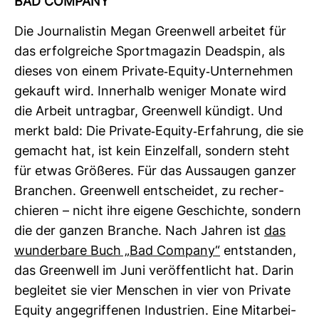
BAD COM­PANY
Die Jour­na­listin Megan Green­well arbeitet für
das erfolg­reiche Sport­ma­gazin Dead­spin, als
dieses von einem Pri­vate-​Equity-​Unter­nehmen
gekauft wird. Inner­halb weniger Monate wird
die Arbeit untragbar, Green­well kün­digt. Und
merkt bald: Die Pri­vate-​Equity-​Erfah­rung, die sie
gemacht hat, ist kein Ein­zel­fall, son­dern steht
für etwas Grö­ßeres. Für das Aus­saugen ganzer
Bran­chen. Green­well ent­scheidet, zu recher­
chieren – nicht ihre eigene Geschichte, son­dern
die der ganzen Branche. Nach Jahren ist
das
wun­der­bare Buch „Bad Com­pany“
ent­standen,
das Green­well im Juni ver­öf­fent­licht hat. Darin
begleitet sie vier Men­schen in vier von Pri­vate
Equity ange­grif­fenen Indus­trien. Eine Mit­ar­bei­