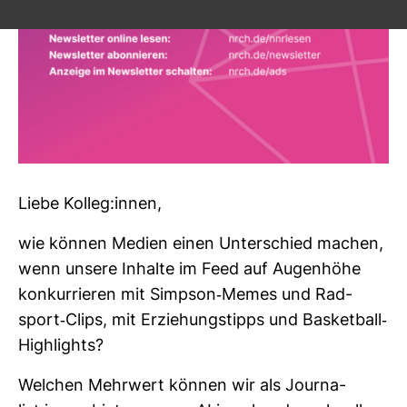
Liebe Kolleg:innen,
wie können Medien einen Unter­schied machen,
wenn unsere Inhalte im Feed auf Augen­höhe
kon­kur­rieren mit Simpson-​Memes und Rad­
sport-​Clips, mit Erzie­hungs­tipps und Bas­ket­ball-​
High­lights?
Wel­chen Mehr­wert können wir als Jour­na­