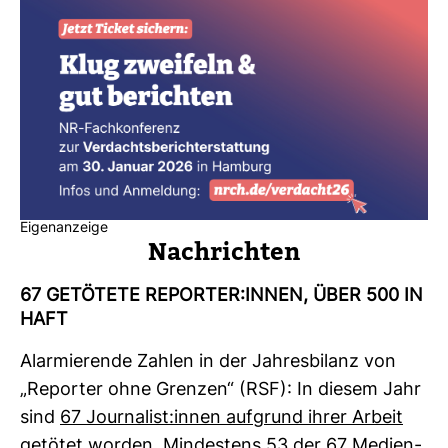
Eigenanzeige
Nach­richten
67 GETÖ­TETE REPORTER:INNEN, ÜBER 500 IN
HAFT
Alar­mie­rende Zahlen in der Jah­res­bi­lanz von
„Reporter ohne Grenzen“ (RSF): In diesem Jahr
sind
67 Jour­na­list:innen auf­grund ihrer Arbeit
getötet
worden. Min­des­tens 53 der 67 Medi­en­