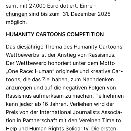
samt mit 27.000 Euro dotiert.
Ein­rei­
chungen
sind bis zum 31. Dezember 2025
mög­lich.
HUMA­NITY CAR­TOONS COM­PE­TI­TION
Das dies­jäh­rige Thema des
Huma­nity Car­toons
Wett­be­werbs
ist der Anstieg von Ras­sismus.
Der Wett­be­werb hono­riert unter dem Motto
„One Race: Human” ori­gi­nelle und krea­tive Car­
toons, die das Ziel haben, zum Nach­denken
anzu­regen und auf die nega­tiven Folgen von
Ras­sismus auf­merksam zu machen. Teil­nehmen
kann jede:r ab 16 Jahren. Ver­liehen wird der
Preis von der Inter­na­tional Jour­na­lists Asso­cia­
tion in Part­ner­schaft mit den Ver­einen Time to
Help und Human Rights Soli­da­rity. Die ersten