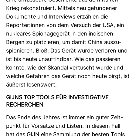
eine unfass­bare Geschichte aus dem Kalten
Krieg rekon­stru­iert. Mit­tels neu gefun­dener
Doku­mente und Inter­views erzählen die
Reporter:innen von dem Ver­such der USA, ein
nukleares Spio­na­ge­gerät in den indi­schen
Bergen zu plat­zieren, um damit China aus­zu­
spio­nieren. Bloß: Das Gerät wurde ver­loren und
ist bis heute unauf­findbar. Wie das pas­sieren
konnte, wie der Skandal ver­tuscht wurde und
welche Gefahren das Gerät noch heute birgt, ist
äußerst lesens­wert.
GIJNS TOP TOOLS FÜR INVES­TI­GA­TIVE
RECHER­CHEN
Das Ende des Jahres ist immer ein guter Zeit­
punkt für Vor­sätze und Listen. In diesem Fall
hat das GIJN eine Samm­lung der besten Tools