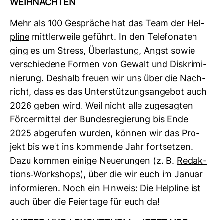
WEIH­NACHTEN
Mehr als 100 Gespräche hat das Team der
Hel­
pline
mitt­ler­weile geführt. In den Tele­fo­naten
ging es um Stress, Über­las­tung, Angst sowie
ver­schie­dene Formen von Gewalt und Dis­kri­mi­
nie­rung. Des­halb freuen wir uns über die Nach­
richt, dass es das Unter­stüt­zungs­an­gebot auch
2026 geben wird. Weil nicht alle zuge­sagten
För­der­mittel der Bun­des­re­gie­rung bis Ende
2025 abge­rufen wurden, können wir das Pro­
jekt bis weit ins kom­mende Jahr fort­setzen.
Dazu kommen einige Neue­rungen (z. B.
Redak­
tions-​Work­shops
), über die wir euch im Januar
infor­mieren. Noch ein Hin­weis: Die Hel­pline ist
auch über die Fei­er­tage für euch da!