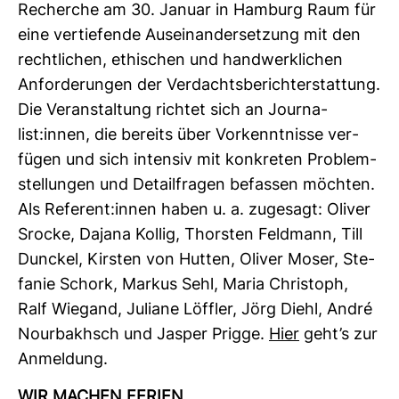
Recherche am 30. Januar in Ham­burg Raum für
eine ver­tie­fende Aus­ein­an­der­set­zung mit den
recht­li­chen, ethi­schen und hand­werk­li­chen
Anfor­de­rungen der Ver­dachts­be­richt­erstat­tung.
Die Ver­an­stal­tung richtet sich an Jour­na­
list:innen, die bereits über Vor­kennt­nisse ver­
fügen und sich intensiv mit kon­kreten Pro­blem­
stel­lungen und Detail­fragen befassen möchten.
Als Refe­rent:innen haben u. a. zuge­sagt: Oliver
Srocke, Dajana Kollig, Thorsten Feld­mann, Till
Dun­ckel, Kirsten von Hutten, Oliver Moser, Ste­
fanie Schork, Markus Sehl, Maria Chris­toph,
Ralf Wie­gand, Juliane Löffler, Jörg Diehl, André
Nour­bakhsch und Jasper Prigge.
Hier
geht’s zur
Anmel­dung.
WIR MACHEN FERIEN