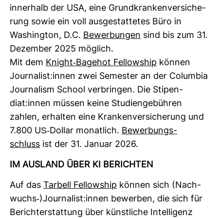
inner­halb der USA, eine Grund­kran­ken­ver­si­che­
rung sowie ein voll aus­ge­stat­tetes Büro in
Washington, D.C.
Bewer­bungen
sind bis zum 31.
Dezember 2025 mög­lich.
Mit dem
Knight-​Bagehot Fel­low­ship
können
Jour­na­list:innen zwei Semester an der Columbia
Jour­na­lism School ver­bringen. Die Sti­pen­
diat:innen müssen keine Stu­di­en­ge­bühren
zahlen, erhalten eine Kran­ken­ver­si­che­rung und
7.800 US-​Dollar monat­lich.
Bewer­bungs­
schluss
ist der 31. Januar 2026.
IM AUS­LAND ÜBER KI BERICHTEN
Auf das
Tar­bell Fel­low­ship
können sich (Nach­
wuchs-​)Jour­na­list:innen bewerben, die sich für
Bericht­erstat­tung über künst­liche Intel­li­genz