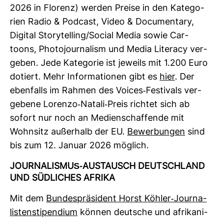
2026 in Flo­renz) werden Preise in den Kate­go­
rien Radio & Pod­cast, Video & Docu­men­tary,
Digital Sto­ry­tel­ling/Social Media sowie Car­
toons, Pho­to­jour­na­lism und Media Lite­racy ver­
geben. Jede Kate­gorie ist jeweils mit 1.200 Euro
dotiert. Mehr Infor­ma­tionen gibt es
hier
. Der
eben­falls im Rahmen des Voices-​Fes­ti­vals ver­
ge­bene Lorenzo-​Natali-​Preis richtet sich ab
sofort nur noch an Medi­en­schaf­fende mit
Wohn­sitz außer­halb der EU.
Bewer­bungen
sind
bis zum 12. Januar 2026 mög­lich.
JOUR­NA­LISMUS-​AUS­TAUSCH DEUTSCH­LAND
UND SÜD­LI­CHES AFRIKA
Mit dem
Bun­des­prä­si­dent Horst Köhler-​Jour­na­
lis­ten­sti­pen­dium
können deut­sche und afri­ka­ni­