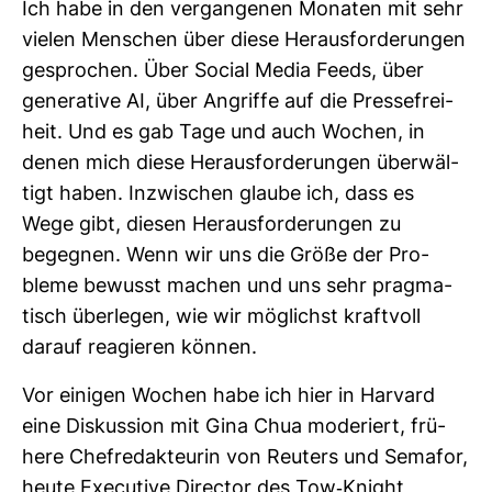
Ich habe in den ver­gan­genen Monaten mit sehr
vielen Men­schen über diese Her­aus­for­de­rungen
gespro­chen. Über Social Media Feeds, über
gene­ra­tive AI, über Angriffe auf die Pres­se­frei­
heit. Und es gab Tage und auch Wochen, in
denen mich diese Her­aus­for­de­rungen über­wäl­
tigt haben. Inzwi­schen glaube ich, dass es
Wege gibt, diesen Her­aus­for­de­rungen zu
begegnen. Wenn wir uns die Größe der Pro­
bleme bewusst machen und uns sehr prag­ma­
tisch über­legen, wie wir mög­lichst kraft­voll
darauf reagieren können.
Vor einigen Wochen habe ich hier in Har­vard
eine Dis­kus­sion mit Gina Chua mode­riert, frü­
here Chef­re­dak­teurin von Reu­ters und Semafor,
heute Exe­cu­tive Director des Tow-​Knight