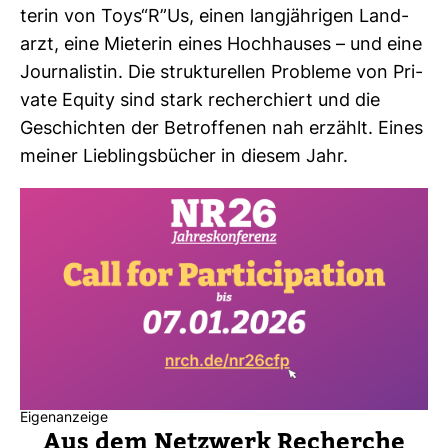
terin von Toys“R”Us, einen lang­jäh­rigen Land­
arzt, eine Mie­terin eines Hoch­hauses – und eine
Jour­na­listin. Die struk­tu­rellen Pro­bleme von Pri­
vate Equity sind stark recher­chiert und die
Geschichten der Betrof­fenen nah erzählt. Eines
meiner Lieb­lings­bü­cher in diesem Jahr.
Eigenanzeige
Aus dem Netz­werk Recherche