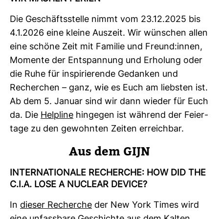
Die Geschäfts­stelle nimmt vom 23.12.2025 bis
4.1.2026 eine kleine Aus­zeit. Wir wün­schen allen
eine schöne Zeit mit Familie und Freund:innen,
Momente der Ent­span­nung und Erho­lung oder
die Ruhe für inspi­rie­rende Gedanken und
Recher­chen – ganz, wie es Euch am liebsten ist.
Ab dem 5. Januar sind wir dann wieder für Euch
da. Die
Hel­pline
hin­gegen ist wäh­rend der Fei­er­
tage zu den gewohnten Zeiten erreichbar.
Aus dem GIJN
INTER­NA­TIO­NALE RECHERCHE: HOW DID THE
C.I.A. LOSE A NUCLEAR DEVICE?
In
dieser Recherche
der New York Times wird