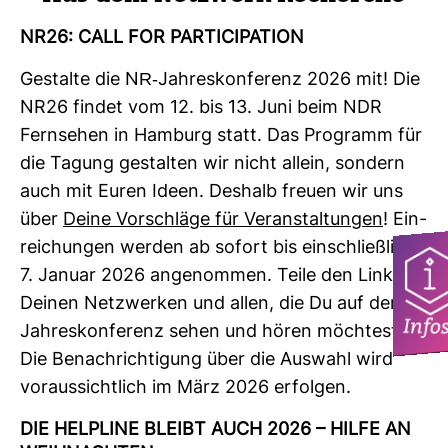
NR26: CALL FOR PAR­TI­CI­PA­TION
Gestalte die NR-​Jah­res­kon­fe­renz 2026 mit! Die
NR26 findet vom 12. bis 13. Juni beim NDR
Fern­sehen in Ham­burg statt. Das Pro­gramm für
die Tagung gestalten wir nicht allein, son­dern
auch mit Euren Ideen. Des­halb freuen wir uns
über
Deine Vor­schläge für Ver­an­stal­tungen
! Ein­
rei­chungen werden ab sofort bis ein­schließ­lich
7. Januar 2026 ange­nommen. Teile den Link mit
Deinen Netz­werken und allen, die Du auf der
Info
Jah­res­kon­fe­renz sehen und hören möch­test!
Die Benach­rich­ti­gung über die Aus­wahl wird
vor­aus­sicht­lich im März 2026 erfolgen.
DIE HEL­PLINE BLEIBT AUCH 2026 – HILFE AN