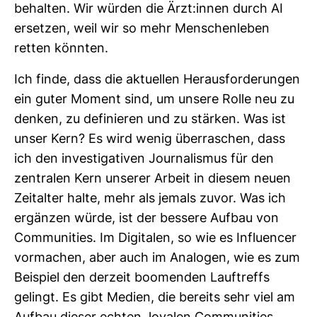
behalten. Wir würden die Ärzt:innen durch AI
ersetzen, weil wir so mehr Men­schen­leben
retten könnten.
Ich finde, dass die aktu­ellen Her­aus­for­de­rungen
ein guter Moment sind, um unsere Rolle neu zu
denken, zu defi­nieren und zu stärken. Was ist
unser Kern? Es wird wenig über­ra­schen, dass
ich den inves­ti­ga­tiven Jour­na­lismus für den
zen­tralen Kern unserer Arbeit in diesem neuen
Zeit­alter halte, mehr als jemals zuvor. Was ich
ergänzen würde, ist der bes­sere Aufbau von
Com­mu­nities. Im Digi­talen, so wie es Influ­encer
vor­ma­chen, aber auch im Ana­logen, wie es zum
Bei­spiel den der­zeit boo­menden Lauf­treffs
gelingt. Es gibt Medien, die bereits sehr viel am