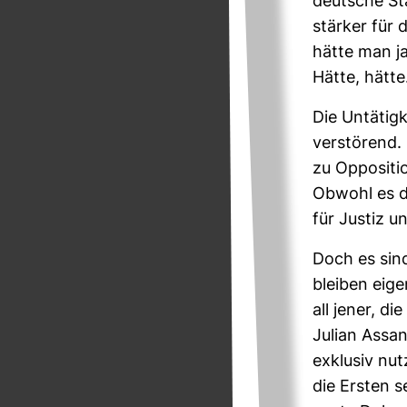
deut­sche St
stärker für 
hätte man j
Hätte, hätt
Die Untä­tig­
ver­stö­rend
zu Oppo­si­t
Obwohl es d
für Justiz un
Doch es sind
bleiben eige
all jener, di
Julian Assang
exklusiv nut
die Ersten s