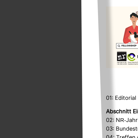
01: Edi­to­rial
Abschnitt E
02: NR-​Jah­
03: Bun­des­t
04: Treffen d