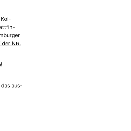
 Kol­
tt­fin­
m­burger
 der NR-​
!
l das aus­