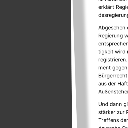
erklärt Regi
des­re­gie­ru
Abge­sehen da
Regie­rung wa
ent­spre­che
tig­keit wird
regis­triere
ment gegen A
Bür­ger­rechtl
aus der Haft 
Außen­ste­he
Und dann gib
stärker zur P
Tref­fens de