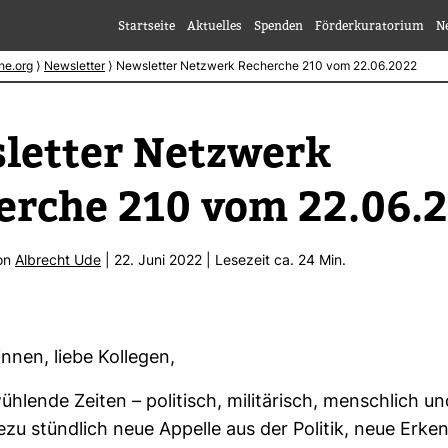
Startseite
Aktuelles
Spenden
Förderkuratorium
N
he.org
⟩
Newsletter
⟩
Newsletter Netzwerk Recherche 210 vom 22.06.2022
letter Netz­werk
erche 210 vom 22.06.
von
Albrecht Ude
| 22. Juni 2022 | Lese­zeit ca. 24 Min.
ginnen, liebe Kol­legen,
üh­lende Zeiten – poli­tisch, mili­tä­risch, mensch­lich u
zu stünd­lich neue Appelle aus der Politik, neue Erken