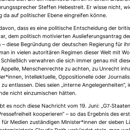
e­rungs­spre­cher Steffen Hebe­streit. Er wisse nicht, w
ng da auf poli­ti­scher Ebene ein­greifen könne.
von, dass es eine poli­ti­sche Ent­schei­dung der bri­ti
r, dem poli­tisch moti­vierten Aus­lie­fe­rungs­an­trag d
n – diese Begrün­dung der deut­schen Regie­rung für ih
 man in vielen auto­ri­tären Regimen dieser Welt mit Woh
n. Schließ­lich ver­wahren die sich immer genau mit di
ppelle, Men­schen­rechte zu achten, zu Unrecht inhaf
er*innen, Intel­lek­tu­elle, Oppo­si­tio­nelle oder Jour­na­l
zu ent­lassen. Dies seien „interne Ange­le­gen­heiten“, i
nde nicht ein­zu­mi­schen hätten.
t es noch diese Nach­richt vom 19. Juni: „G7-​Staate
res­se­frei­heit koope­rieren“ – so das Ergebnis des erst
r für Medien zustän­digen Minister*innen der sieben L