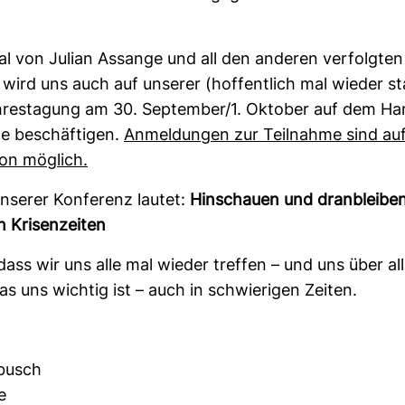
l von Julian Assange und all den anderen ver­folgten
wird uns auch auf unserer (hof­fent­lich mal wieder sta
­res­ta­gung am 30. Sep­tember/1. Oktober auf dem Ha
e beschäf­tigen.
Anmel­dungen zur Teil­nahme sind auf
on mög­lich.
serer Kon­fe­renz lautet:
Hin­schauen und dran­bleiben
 Kri­sen­zeiten
dass wir uns alle mal wieder treffen – und uns über al
as uns wichtig ist – auch in schwie­rigen Zeiten.
busch
e