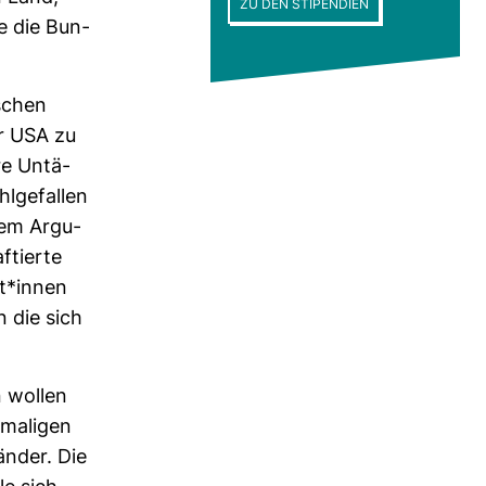
ZU DEN STIPENDIEN
ie die Bun­
­schen
er USA zu
re Untä­
l­ge­fallen
esem Argu­
­tierte
ist*innen
n die sich
n wollen
­ma­ligen
änder. Die