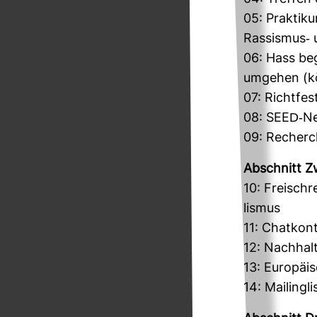
05: Prak­ti­k
Ras­sismus-​
06: Hass beg
umgehen (kö
07: Richt­fe
08: SEED-​Ne
09: Recher­c
Abschnitt Zw
10: Frei­sch
lismus
11: Chat­kon­
12: Nach­hal
13: Euro­päi
14: Mai­ling­