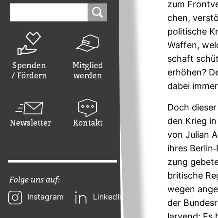
zum Front­ver
Suchen
nach:
chen, ver­st
poli­ti­sche 
Waffen, welc
schaft schü
Spenden
Mitglied
erhöhen? Der
/ Fördern
werden
dabei immer
Doch dieser 
den Krieg in
Newsletter
Kontakt
von Julian A
ihres Berlin
zung gebeten
bri­ti­sche R
Folge uns auf:
wegen angeb­
Instagram
LinkedIn
der Bun­des­r
lar­vend: Es