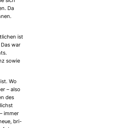
le sich
en. Da
nnen.
li­chen ist
. Das war
ts.
nz sowie
 ist. Wo
er – also
ten des
lichst
r – immer
neue, bri­