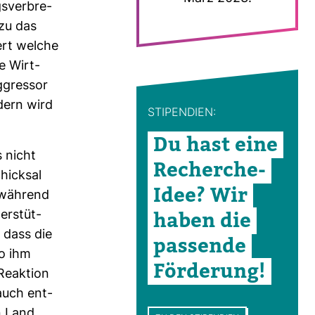
s­ver­bre­
azu das
fert welche
e Wirt­
ggressor
­dern wird
STI­PEN­DIEN:
Du hast eine
 nicht
Recherche-​
chicksal
Idee? Wir
 wäh­rend
haben die
er­stüt­
 dass die
pas­sende
wo ihm
För­de­rung!
Reak­tion
 auch ent­
n Land,