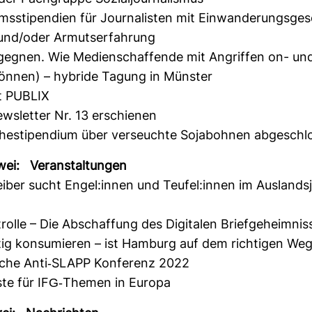
ums­sti­pen­dien für Jour­na­listen mit Ein­wan­de­rungs­ge­
 und/oder Armuts­er­fah­rung
egnen. Wie Medi­en­schaf­fende mit Angriffen on- und 
nnen) – hybride Tagung in Münster
st PUBLIX
ws­letter Nr. 13 erschienen
he­sti­pen­dium über ver­seuchte Soja­bohnen abge­sch
ei: Ver­an­stal­tungen
reiber sucht Engel:innen und Teufel:innen im Aus­lands­
trolle – Die Abschaf­fung des Digi­talen Brief­ge­heim­nis
tig kon­su­mieren – ist Ham­burg auf dem rich­tigen We
­sche Anti-​SLAPP Kon­fe­renz 2022
liste für IFG-​Themen in Europa