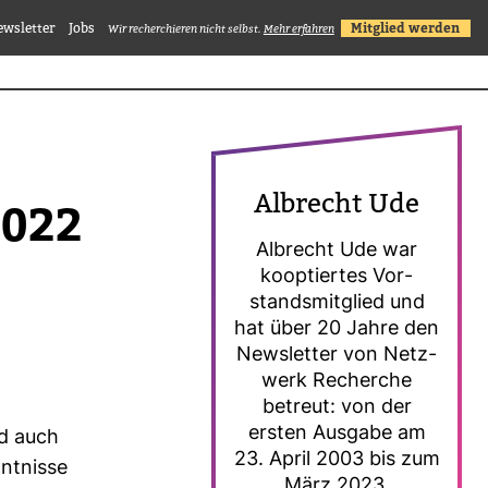
ewsletter
Jobs
Mitglied werden
Wir recherchieren nicht selbst.
Mehr erfahren
Albrecht Ude
2022
Albrecht Ude war
koop­tiertes Vor­
stands­mit­glied und
hat über 20 Jahre den
News­letter von Netz­
werk Recherche
betreut: von der
ersten Aus­gabe am
nd auch
23. April 2003 bis zum
nt­nisse
März 2023.