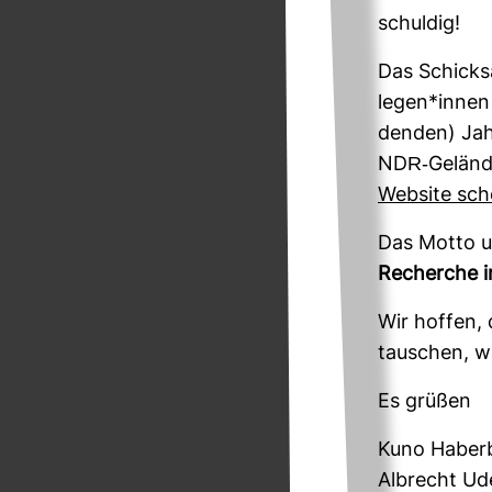
schuldig!
Das Schicksa
legen*innen 
denden) Jah
NDR-​Geländ
Web­site sch
Das Motto un
Recherche in
Wir hoffen, 
tau­schen, w
Es grüßen
Kuno Haber­
Albrecht Ud