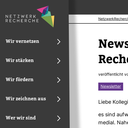
NetzwerkRecherc
News­
Wir vernetzen
Rech
Wir stärken
ver­öf­fent­licht 
Wir fördern
Newsletter
Wir zeichnen aus
Liebe Kol­le­
es sind auf­w
Wer wir sind
medial. Nahe