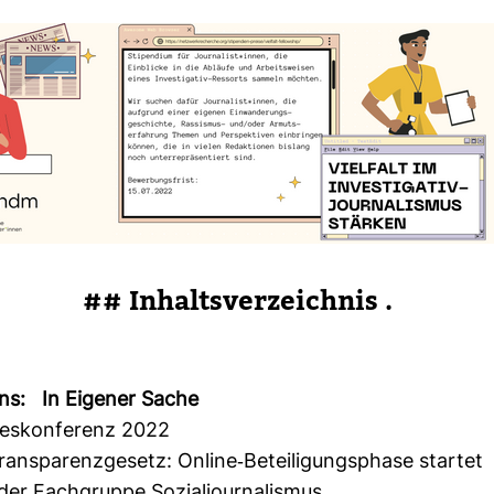
## Inhalts­ver­zeichnis .
ins: In Eigener Sache
res­kon­fe­renz 2022
rans­pa­renz­ge­setz: Online-​Betei­li­gungs­phase startet
er Fach­gruppe Sozi­al­jour­na­lismus