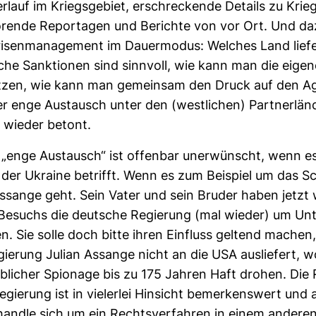
­lauf im Kriegs­ge­biet, erschre­ckende Details zu Krieg
ö­rende Repor­tagen und Berichte von vor Ort. Und d
Kri­sen­ma­nage­ment im Dau­er­modus: Wel­ches Land lie­
he Sank­tionen sind sinn­voll, wie kann man die eigen
tzen, wie kann man gemeinsam den Druck auf den A
 enge Aus­tausch unter den (west­li­chen) Part­ner­län
 wieder betont.
„enge Aus­tausch“ ist offenbar uner­wünscht, wenn es
 der Ukraine betrifft. Wenn es zum Bei­spiel um das S
ssange geht. Sein Vater und sein Bruder haben jetzt
-​Besuchs die deut­sche Regie­rung (mal wieder) um Unt
. Sie solle doch bitte ihren Ein­fluss gel­tend machen,
egie­rung Julian Assange nicht an die USA aus­lie­fert, 
li­cher Spio­nage bis zu 175 Jahren Haft drohen. Die 
e­gie­rung ist in vie­lerlei Hin­sicht bemer­kens­wert und
 handle sich um ein Rechts­ver­fahren in einem andere