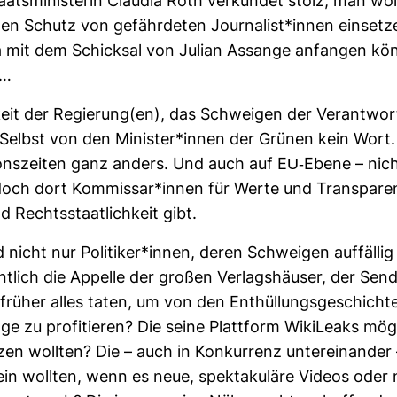
aats­mi­nis­terin Claudia Roth ver­kündet stolz, man wol
den Schutz von gefähr­deten Jour­na­list*innen ein­setz
a mit dem Schicksal von Julian Assange anfangen kö
e…
keit der Regie­rung(en), das Schweigen der Ver­ant­wort­
. Selbst von den Minister*innen der Grünen kein Wort
i­ons­zeiten ganz anders. Und auch auf EU-​Ebene – nich
och dort Kom­missar*innen für Werte und Trans­pa­re
d Rechts­staat­lich­keit gibt.
 nicht nur Poli­tiker*innen, deren Schweigen auf­fällig
nt­lich die Appelle der großen Ver­lags­häuser, der Send
e früher alles taten, um von den Ent­hül­lungs­ge­schich
e zu pro­fi­tieren? Die seine Platt­form Wiki­Leaks mög­
zen wollten? Die – auch in Kon­kur­renz unter­ein­ande
ein wollten, wenn es neue, spek­ta­ku­läre Videos oder 