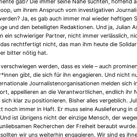
mente gab? Die immer seine Nähe suchten, hof­fend a
op, um ihrem Anspruch vom inves­ti­ga­tiven Jour­na­l
erden? Ja, es gab auch immer mal wieder hef­tigen S
e und den betei­ligten Redak­tionen. Und ja, Julian 
n ein schwie­riger Partner, nicht immer ver­läss­lich, n
das recht­fer­tigt nicht, das man ihm heute die Soli­da­r
 er bitter nötig hat.
t ver­schwiegen werden, dass es viele – auch pro­mi­ne
r*innen gibt, die sich für ihn enga­gieren. Und nicht n
r­na­tio­nale Jour­na­lis­ten­or­ga­ni­sa­tionen melden sich
t, appel­lieren an die Ver­ant­wort­li­chen, end­lich ihr
ich klar zu posi­tio­nieren. Bisher alles ver­geb­lich. Ju
t noch immer in Haft. Er muss seine Aus­lie­fe­rung in 
Und ist übri­gens nicht der ein­zige Mensch, der wege
nlieb­samen Recher­chen der Frei­heit beraubt wurde.
sollten wir uns wei­terhin enga­gieren. Wir sind es ihn