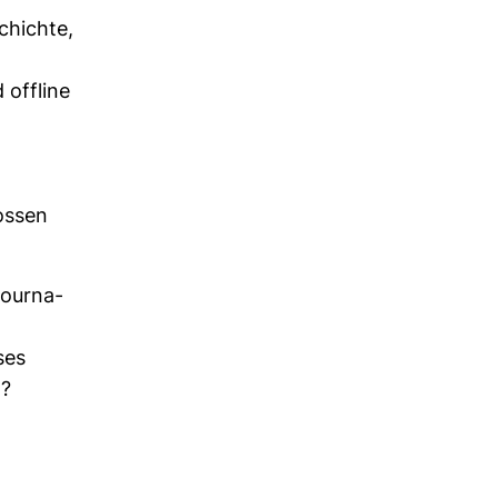
schichte,
off­line
lossen
jour­na­
ses
g?