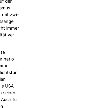
uf den
ismus
treit zwi­
Assange
icht immer
ität ver­
nte –
ur natio­
 immer
 Nichtstun
lian
die USA
n seiner
 Auch für
en