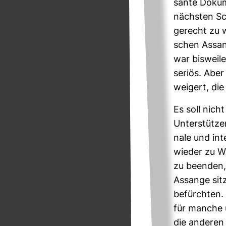
sante Doku­
nächsten Sco
gerecht zu w
schen Assang
war bis­weile
seriös. Aber 
wei­gert, die
Es soll nich
Unter­stütze
nale und inte
wieder zu Wor
zu beenden, s
Assange sitz
befürchten. 
für manche u
die anderen 