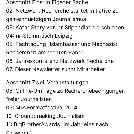
Abschnitt Eins: In Eigener Sache
02: Netz­werk Recherche startet Initia­tive zu
gemein­nuet­zigem Jour­na­lismus
03: Katar-​Story von nr-​Sti­pen­diatin erschienen
04: nr-​Stamm­tisch Leipzig
05: Fach­ta­gung „Islam­hasser und Neo­nazis:
Recher­chen am rechten Rand“
06: Jah­res­kon­fe­renz Netz­werk Recherche
07: Dieser News­letter sucht Mit­ar­beiter
Abschnitt Zwei: Ver­an­stal­tungen
08: Online-​Umfrage zu Recher­che­be­din­gungen
freier Jour­na­listen
09: MIZ-​For­mat­fes­tival 2014
10: Ground­brea­king Jour­na­lism
11: Big­BrotherA­wards „Im Jahr eins nach
Snowden“