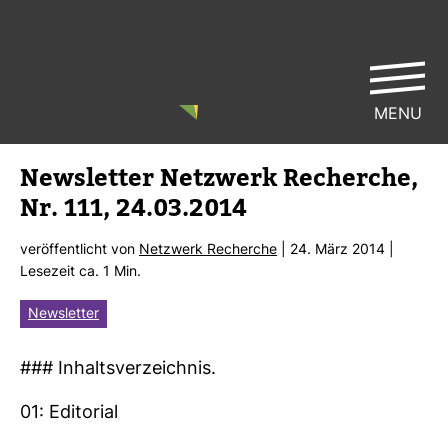
MENU
News­letter Netz­werk Recherche,
Nr. 111, 24.03.2014
ver­öf­fent­licht von
Netz­werk Recherche
| 24. März 2014 |
Lese­zeit ca. 1 Min.
Newsletter
### Inhalts­ver­zeichnis.
01: Edi­to­rial