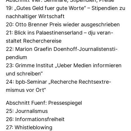
Abschnitt Vier: Semi­nare, Sti­pen­dien, Preise
19: „Gutes Geld fuer gute Worte“ – Sti­pen­dien zu
nach­hal­tiger Wirt­schaft
20: Otto Brenner Preis wieder aus­ge­schrieben
21: Blick ins Pala­es­ti­nen­ser­land – dju ver­an­
staltet Recher­che­reise
22: Marion Graefin Doen­hoff-​Jour­na­lis­ten­sti­
pen­dium
23: Grimme Institut „Ueber Medien infor­mieren
und schreiben“
24: bpb-​Seminar „Recherche Rechts­ex­tre­
mismus vor Ort“
Abschnitt Fuenf: Pres­se­spiegel
25: Jour­na­lismus
26: Infor­ma­ti­ons­frei­heit
27: Whist­le­blo­wing