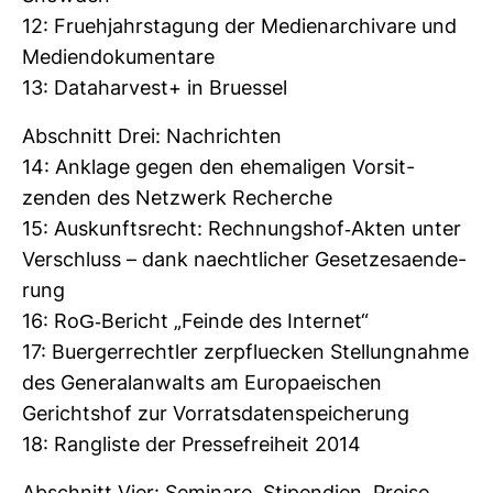
12: Frueh­jahrs­ta­gung der Medi­en­ar­chi­vare und
Medi­en­do­ku­men­tare
13: Data­har­vest+ in Bru­essel
Abschnitt Drei: Nach­richten
14: Anklage gegen den ehe­ma­ligen Vor­sit­
zenden des Netz­werk Recherche
15: Aus­kunfts­recht: Rech­nungshof-​Akten unter
Ver­schluss – dank naecht­li­cher Geset­zes­aen­de­
rung
16: RoG-​Bericht „Feinde des Internet“
17: Buer­ger­rechtler zer­pflu­ecken Stel­lung­nahme
des Gene­ral­an­walts am Euro­pa­ei­schen
Gerichtshof zur Vor­rats­da­ten­spei­che­rung
18: Rang­liste der Pres­se­frei­heit 2014