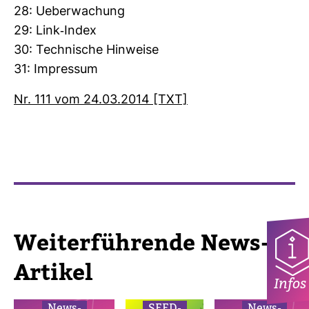
28: Ueber­wa­chung
29: Link-​Index
30: Tech­ni­sche Hin­weise
31: Impressum
Nr. 111 vom 24.03.2014 [TXT]
Wei­ter­füh­rende News-​
Artikel
Infos
News­
SEED-​
News­