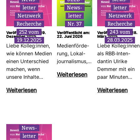
letter
News­
letter
Netz­werk
letter
Netz­werk
Recherche
Nr. 37
Recherche
252 vom
243 vom
Veröffentlicht am: 19.
Veröffentlicht am:
Veröffentlicht am: 28.
Dezember 2025
22. Juni 2026
März 2025
19.12.2025
28.03.2025
Liebe Kolleg:innen,
Medi­en­för­de­
Liebe Kolleg:innen
wie können Medien
rung, Lokal­
als RBB-​Inten­
einen Unter­schied
jour­na­lismus,…
dantin Ulrike
machen, wenn
Demmer mit ein
Wei­ter­lesen
unsere Inhalte…
paar Minuten…
Wei­ter­lesen
Wei­ter­lesen
News­
letter