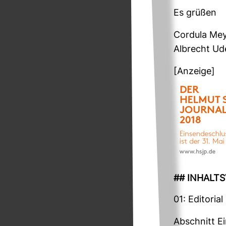
Es grüßen
Cor­dula Mey
Albrecht Ud
[Anzeige]
## INHALTS­
01: Edi­to­rial
Abschnitt Ei