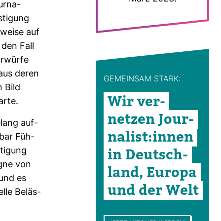
ur­na­
s­ti­gung
­weise auf
 den Fall
or­würfe
e aus deren
GEMEINSAM STARK:
n Bild
Wir ver­
arte.
netzen Jour­
­lang auf­
na­list:innen
nbar Füh­
in Deutsch­
ti­gung
agne von
land, Europa
 und es
und der Welt
elle Beläs­