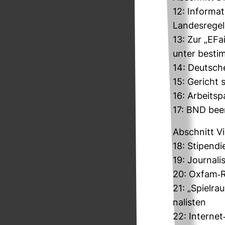
12: Infor­ma­
Lan­des­re­ge
13: Zur „EFa
unter bestim
14: Deut­sch
15: Gericht 
16: Arbeits­
17: BND been
Abschnitt Vie
18: Sti­pen­d
19: Jour­na­l
20: Oxfam-​Re
21: „Spiel­r
na­listen
22: Internet