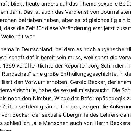
chaft blickt heute anders auf das Thema sexu­elle Beläs­
em Jahr. Das ist auch das Ver­dienst von Jour­na­listen
r­chen betrieben haben, aber es ist gleich­zeitig ein b
nd, dass die Zeit für diese Ver­än­de­rung erst jetzt zu
Welle reif war.
Thema in Deutsch­land, bei dem es noch augen­schein­li
sell­schaft dafür bereit sein muss, weil sonst die Vor­
. 1999 ver­öf­fent­lichte der Reporter Jörg Schindler in
r Rund­schau“ eine große Ent­hül­lungs­ge­schichte, in d
il­liert den Vor­wurf erhoben, Gerold Becker, der ehe­ma
den­wald­schule, habe sie sexuell miss­braucht. Die Sch
ls noch den Nimbus, Wiege der Reform­päd­agogik zu
e Zeiten seitdem geän­dert haben, zeigen die Äuße­ru
s von Becker, der sexu­elle Über­griffe des Leh­rers dam
ass schließ­lich „alle Men­schen auch von Herrn Becker