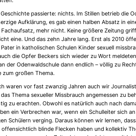
hätten.
Geschichte pas­sierte: nichts. Im Stillen betrieb die 
her­zige Auf­klä­rung, es gab einen halben Absatz in ein
n Fach­auf­satz, mehr nicht. Keine grö­ßere Zei­tung grif
icht eine. Und das zehn Jahre lang. Erst als 2010 öffen
Pater in katho­li­schen Schulen Kinder sexuell miss­br
auch die Opfer Beckers sich wieder zu Wort mel­dete
e an der Oden­wald­schule dann end­lich – völlig zu Rech
te zum großen Thema.
lich waren vor fast zwanzig Jahren auch wir Jour­na­li
, das Thema sexu­eller Miss­brauch ange­messen zu be
tig zu erachten. Obwohl es natür­lich auch nach dama
ben ein Ver­bre­chen war, wenn ein Schul­leiter sich a
rigen Schü­lern ver­ging. Daraus können wir lernen, das
n offen­sicht­lich blinde Fle­cken haben und kol­lektiv 