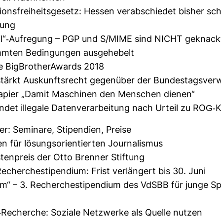
ti­ons­frei­heits­ge­setz: Hessen ver­ab­schiedet bisher sc
­lung
il“-​Auf­re­gung – PGP und S/MIME sind NICHT geknack
mten Bedin­gungen aus­ge­he­belt
e Big­BrotherA­wards 2018
stärkt Aus­kunfts­recht gegen­über der Bun­des­tags­ver­
pa­pier „Damit Maschinen den Men­schen dienen“
det ille­gale Daten­ver­ar­bei­tung nach Urteil zu ROG-​
r: Semi­nare, Sti­pen­dien, Preise
ien für lösungs­ori­en­tierten Jour­na­lismus
is­ten­preis der Otto Brenner Stif­tung
cher­che­sti­pen­dium: Frist ver­län­gert bis 30. Juni
aum“ – 3. Recher­che­sti­pen­dium des VdSBB für junge Sp
-​Recherche: Soziale Netz­werke als Quelle nutzen