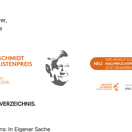
er,
e
VER­ZEICHNIS.
ns: In Eigener Sache