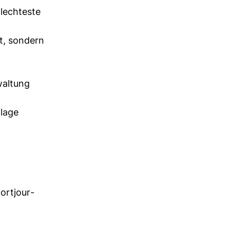
hlech­teste
t, son­dern
wal­tung
Klage
ort­jour­