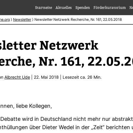
Startseite
Aktuelles
Spenden
Förderkuratorium
N
he.org
⟩
Newsletter
⟩
Newsletter Netzwerk Recherche, Nr. 161, 22.05.2018
letter Netz­werk
rche, Nr. 161, 22.05.
von
Albrecht Ude
| 22. Mai 2018 | Lese­zeit ca. 26 Min.
ginnen, liebe Kol­legen,
Debatte wird in Deutsch­land nicht mehr nur abs­trakt
­hül­lungen über Dieter Wedel in der „Zeit“ berichten