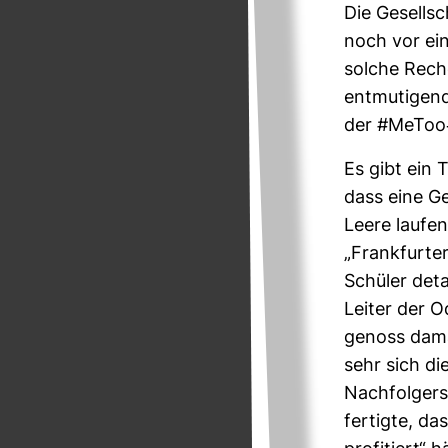
Die Gesell­s
noch vor ein
solche Reche
ent­mu­ti­ge
der #MeToo-​
Es gibt ein 
dass eine Ge
Leere laufen
„Frank­furte
Schüler deta
Leiter der O
genoss dama
sehr sich di
Nach­fol­ger
fer­tigte, d