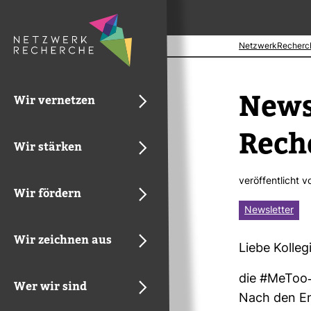
NetzwerkRecherc
News­
Wir vernetzen
Reche
Wir stärken
ver­öf­fent­licht 
Wir fördern
Newsletter
Wir zeichnen aus
Liebe Kol­le­
die #MeToo-​
Wer wir sind
Nach den Ent