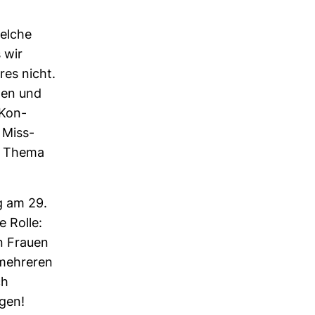
welche
 wir
res nicht.
nen und
 Kon­
 Miss­
im Thema
g am 29.
e Rolle:
n Frauen
 meh­reren
ch
gen!