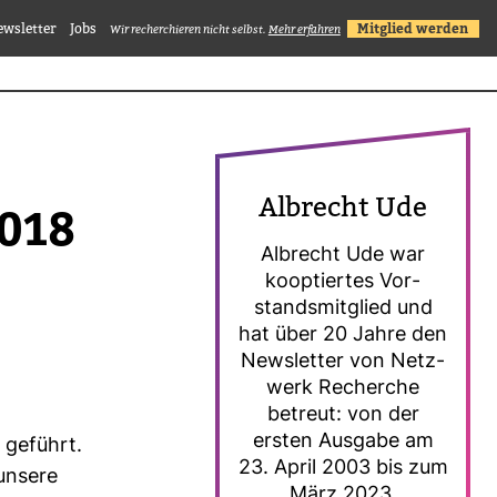
ewsletter
Jobs
Mitglied werden
Wir recherchieren nicht selbst.
Mehr erfahren
Albrecht Ude
2018
Albrecht Ude war
koop­tiertes Vor­
stands­mit­glied und
hat über 20 Jahre den
News­letter von Netz­
werk Recherche
betreut: von der
ersten Aus­gabe am
 geführt.
23. April 2003 bis zum
 unsere
März 2023.