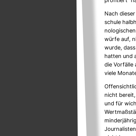
pro­fi­tiert“ 
Nach dieser 
schule halb­
no­lo­gi­sche
würfe auf, n
wurde, dass 
hatten und 
die Vor­fäll
viele Mona
Offen­sicht­
nicht bereit
und für wich
Wert­maß­stä
min­der­jäh­
Jour­na­liste