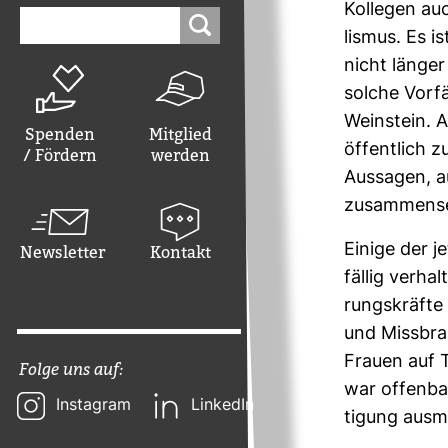
Kol­legen au
Suchen
nach:
lismus. Es ist
nicht länger
solche Vor­f
Wein­stein. 
Spenden
Mitglied
öffent­lich z
/ Fördern
werden
Aus­sagen, au
zusam­men­se
Einige der j
Newsletter
Kontakt
fällig ver­h
rungs­kräfte
und Miss­bra
Frauen auf T
Folge uns auf:
war offenbar
Instagram
LinkedIn
ti­gung aus­