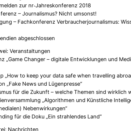
melden zur nr-​Jah­res­kon­fe­renz 2018
­fe­renz – Jour­na­lismus? Nicht umsonst!
gung – Fach­kon­fe­renz Ver­brau­cher­jour­na­lismus: Wis
­pen­dien abge­schlossen
ei: Ver­an­stal­tungen
enz „Game Changer – digi­tale Ent­wick­lungen und Medi­
p „How to keep your data safe when tra­vel­ling abro
sion „Fake News und Lügen­presse“
lismus für die Zukunft – welche Themen sind wirk­lich 
­en­ver­samm­lung „Algo­rithmen und Künst­liche Intel­li­
medialen) Neben­wir­kungen“
un­ding für die Doku „Ein strah­lendes Land“
ei: Nach­richten