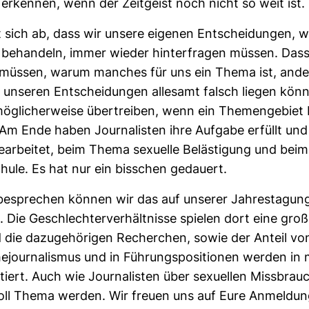
erkennen, wenn der Zeit­geist noch nicht so weit ist.
t sich ab, dass wir unsere eigenen Ent­schei­dungen, 
behan­deln, immer wieder hin­ter­fragen müssen. Dass
n müssen, warum man­ches für uns ein Thema ist, ande
 unseren Ent­schei­dungen alle­samt falsch liegen kön
­li­cher­weise über­treiben, wenn ein The­men­ge­biet
 Am Ende haben Jour­na­listen ihre Auf­gabe erfüllt und
e­ar­beitet, beim Thema sexu­elle Beläs­ti­gung und be
hule. Es hat nur ein biss­chen gedauert.
spre­chen können wir das auf unserer Jah­res­ta­gun
 Die Geschlech­ter­ver­hält­nisse spielen dort eine groß
ie dazu­ge­hö­rigen Recher­chen, sowie der Anteil vo
e­jour­na­lismus und in Füh­rungs­po­si­tionen werden in
­tiert. Auch wie Jour­na­listen über sexu­ellen Miss­brau
soll Thema werden. Wir freuen uns auf Eure Anmel­dun