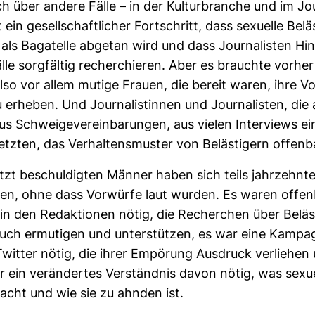
ch über andere Fälle – in der Kul­tur­branche und im Jo
 ein gesell­schaft­li­cher Fort­schritt, dass sexu­elle Belä
 als Baga­telle abgetan wird und dass Jour­na­listen Hin
älle sorg­fältig recher­chieren. Aber es brauchte vorher
Also vor allem mutige Frauen, die bereit waren, ihre V
u erheben. Und Jour­na­lis­tinnen und Jour­na­listen, di
s Schwei­ge­ver­ein­ba­rungen, aus vielen Inter­views ei
tzten, das Ver­hal­tens­muster von Beläs­ti­gern offen­b
etzt beschul­digten Männer haben sich teils jahr­zehn­te
alten, ohne dass Vor­würfe laut wurden. Es waren offe
 in den Redak­tionen nötig, die Recher­chen über Beläs­
uch ermu­tigen und unter­stützen, es war eine Kam­p
witter nötig, die ihrer Empö­rung Aus­druck ver­liehen
 ein ver­än­dertes Ver­ständnis davon nötig, was sexu­
macht und wie sie zu ahnden ist.