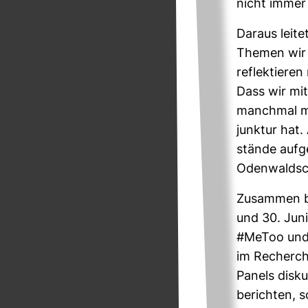
nicht immer 
Daraus leite
Themen wir 
reflek­tiere
Dass wir mit
manchmal mög
junktur hat.
stände auf­g
Oden­wald­sc
Zusammen be
und 30. Juni.
#MeToo und d
im Recher­ch
Panels dis­ku
berichten, 