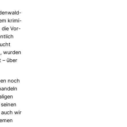
Oden­wald­
em kri­mi­
f die Vor­
t­lich
aucht
n, wurden
t – über
sten noch
han­deln
­ligen
n seinen
s auch wir
Themen