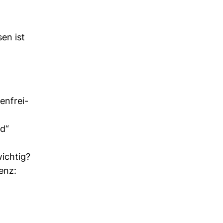
sen ist
en­frei­
ad“
wichtig?
genz: