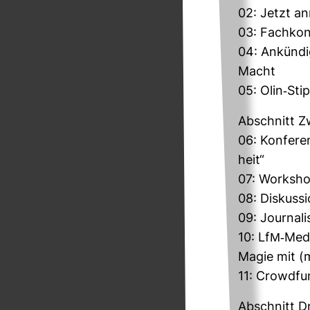
02: Jetzt an
03: Fach­kon
04: Ankün­di­
Macht
05: Olin-​Sti
Abschnitt Zw
06: Kon­fe­r
heit“
07: Work­sho
08: Dis­kus­
09: Jour­na­
10: LfM-​Medi
Magie mit (
11: Crow­d­f
Abschnitt Dr