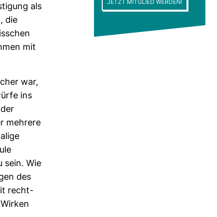
JETZT MITGLIED WERDEN!
ti­gung als
, die
iss­chen
sammen mit
­cher war,
würfe ins
 der
er meh­rere
­lige
ule
 sein. Wie
ngen des
it recht­
s Wirken