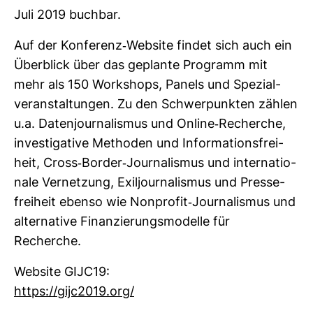
Juli 2019 buchbar.
Auf der Kon­fe­renz-​Web­site findet sich auch ein
Über­blick über das geplante Pro­gramm mit
mehr als 150 Work­shops, Panels und Spe­zi­al­
ver­an­stal­tungen. Zu den Schwer­punkten zählen
u.a. Daten­jour­na­lismus und Online-​Recherche,
inves­ti­ga­tive Methoden und Infor­ma­ti­ons­frei­
heit, Cross-​Border-​Jour­na­lismus und inter­na­tio­
nale Ver­net­zung, Exil­jour­na­lismus und Pres­se­
frei­heit ebenso wie Non­profit-​Jour­na­lismus und
alter­na­tive Finan­zie­rungs­mo­delle für
Recherche.
Web­site GIJC19:
https://gijc2019.org/