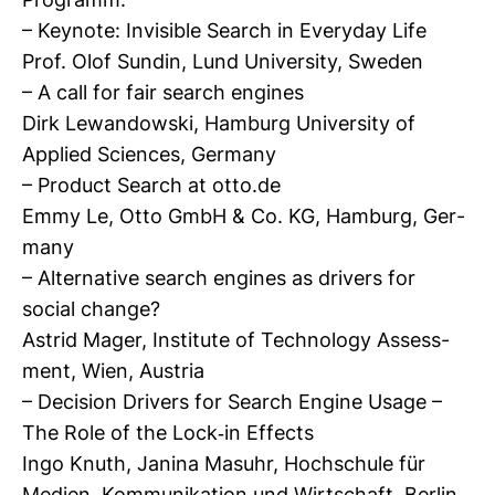
Pro­gramm:
– Key­note: Invi­sible Search in Ever­yday Life
Prof. Olof Sundin, Lund Uni­ver­sity, Sweden
– A call for fair search engines
Dirk Lewan­dowski, Ham­burg Uni­ver­sity of
Applied Sci­ences, Ger­many
– Pro­duct Search at otto.de
Emmy Le, Otto GmbH & Co. KG, Ham­burg, Ger­
many
– Alter­na­tive search engines as dri­vers for
social change?
Astrid Mager, Insti­tute of Tech­no­logy Assess­
ment, Wien, Aus­tria
– Decision Dri­vers for Search Engine Usage –
The Role of the Lock-​in Effects
Ingo Knuth, Janina Masuhr, Hoch­schule für