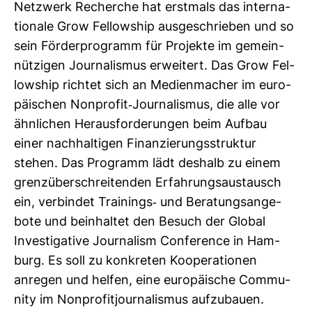
Netz­werk Recherche hat erst­mals das inter­na­
tio­nale Grow Fel­low­ship aus­ge­schrieben und so
sein För­der­pro­gramm für Pro­jekte im gemein­
nüt­zigen Jour­na­lismus erwei­tert. Das Grow Fel­
low­ship richtet sich an Medi­en­ma­cher im euro­
päi­schen Non­profit-​Jour­na­lismus, die alle vor
ähn­li­chen Her­aus­for­de­rungen beim Aufbau
einer nach­hal­tigen Finan­zie­rungs­struktur
stehen. Das Pro­gramm lädt des­halb zu einem
grenz­über­schrei­tenden Erfah­rungs­aus­tausch
ein, ver­bindet Trai­nings-​ und Bera­tungs­an­ge­
bote und beinhaltet den Besuch der Global
Inves­ti­ga­tive Jour­na­lism Con­fe­rence in Ham­
burg. Es soll zu kon­kreten Koope­ra­tionen
anregen und helfen, eine euro­päi­sche Com­mu­
nity im Non­pro­fit­jour­na­lismus auf­zu­bauen.