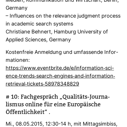
Medien, Kom­mu­ni­ka­tion und Wirt­schaft, Berlin,
Ger­many
– Influ­ences on the rele­vance judgment process
in aca­demic search sys­tems
Chris­tiane Beh­nert, Ham­burg Uni­ver­sity of
Applied Sci­ences, Ger­many
Kos­ten­freie Anmel­dung und umfas­sende Infor­
ma­tionen:
https://www.event­brite.de/e/infor­ma­tion-​sci­
ence-​trends-​search-​engines-​and-​infor­ma­tion-​
retrieval-​tickets-​58978348829
# 10: Fach­ge­spräch „Qua­li­täts-​Jour­na­
lismus online für eine Euro­päi­sche
Öffent­lich­keit“ .
Mi., 08.05.2015, 12:30-14 h, mit Mit­tags­im­biss,