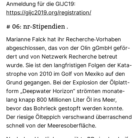
Anmel­dung für die GIJC19:
https://gijc2019.org/regis­tra­tion/
# 06: nr-​Sti­pen­dien .
Mari­anne Falck hat ihr Recherche-​Vor­haben
abge­schlossen, das von der Olin gGmbH geför­
dert und von Netz­werk Recherche betreut
wurde. Sie ist den lang­fris­tigen Folgen der Kata­
strophe von 2010 im Golf von Mexiko auf den
Grund gegangen. Bei der Explo­sion der Ölplatt­
form „Deep­water Horizon“ strömten mona­te­
lang knapp 800 Mil­lionen Liter Öl ins Meer,
bevor das Bohr­leck gestopft werden konnte.
Der rie­sige Öltep­pich ver­schwand über­ra­schend
schnell von der Mee­res­ober­fläche.