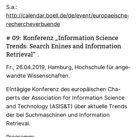
S.a.:
http://calendar.boell.de/de/event/euro­pa­ei­sche-​
recher­che­ver­buende
# 09: Kon­fe­renz „Infor­ma­tion Sci­ence
Trends: Search Enines and Infor­ma­tion
Retrieval“ .
Fr., 26.04.2019, Ham­burg, Hoch­schule für ange­
wandte Wis­sen­schaften.
EIn­tä­gige Kon­fe­renz des euro­päi­schen Cha­
perts der Asso­cia­tion for Infor­ma­tion Sci­ence
and Tech­no­logy (ASIS&T) über aktu­elle Trends
der bei Such­ma­schinen und Infor­ma­tion
Retrieval.