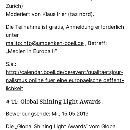
Zürich)
Mode­riert von Klaus Irler (taz nord).
Die Teil­nahme ist gratis, Anmel­dung erfor­der­lich
unter
mailto:info@umdenken-​boell.de
, Betreff:
„Medien in Europa II“
S.a.:
http://calendar.boell.de/de/event/qua­li­taets­jour­
na­lismus-​online-​fuer-​eine-​euro­pa­ei­sche-​oef­fent­
lich­keit
# 11: Global Shi­ning Light Awards .
Bewer­bungs­ende: Mi., 15.05.2019
Die „Global Shi­ning Light Awards“ vom Global