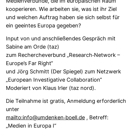
Medi­en­ver­bünde, die im euro­päi­schen Raum
koope­rieren. Wie arbeiten sie, was ist ihr Ziel
und wel­chen Auf­trag haben sie sich selbst für
ein geeintes Europa gegeben?
Input von und anschlie­ßendes Gespräch mit
Sabine am Orde (taz)
zum Recher­che­ver­bund „Rese­arch-​Net­work –
Europe’s Far Right“
und Jörg Schmitt (Der Spiegel) zum Netz­werk
„European Inves­ti­ga­tive Col­la­bo­ra­tion“
Mode­riert von Klaus Irler (taz nord).
Die Teil­nahme ist gratis, Anmel­dung erfor­der­lich
unter
mailto:info@umdenken-​boell.de
, Betreff:
„Medien in Europa I“