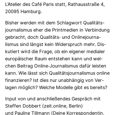
L’Ate­lier des Café Paris statt, Rat­haus­straße 4,
20095 Ham­burg.
Bisher werden mit dem Schlag­wort Qua­li­täts­
jour­na­lismus eher die Print­me­dien in Ver­bin­dung
gebracht, doch Qua­li­täts-​ und Online­jour­na­
lismus sind längst kein Wider­spruch mehr. Dis­
ku­tiert wird die Frage, ob ein eigener medialer
euro­päi­scher Raum ent­stehen kann und wel­
chen Bei­trag Online-​Jour­na­lismus dafür leisten
kann. Wie lässt sich Qua­li­täts­jour­na­lismus online
finan­zieren? Ist dies nur unab­hängig von Ver­
lagen mög­lich? Welche Modelle gibt es bereits?
Input von und anschlie­ßendes Gespräch mit
Steffen Dob­bert (zeit.online, Berlin)
und Pau­line Till­mann (Deine Kor­re­spon­dentin,