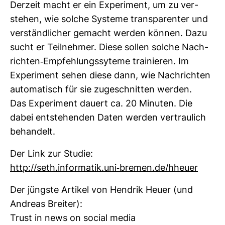
Der­zeit macht er ein Expe­ri­ment, um zu ver­
stehen, wie solche Sys­teme trans­pa­renter und
ver­ständ­li­cher gemacht werden können. Dazu
sucht er Teil­nehmer. Diese sollen solche Nach­
richten-​Emp­feh­lungs­sy­teme trai­nieren. Im
Expe­ri­ment sehen diese dann, wie Nach­richten
auto­ma­tisch für sie zuge­schnitten werden.
Das Expe­ri­ment dauert ca. 20 Minuten. Die
dabei ent­ste­henden Daten werden ver­trau­lich
behan­delt.
Der Link zur Studie:
http://seth.infor­matik.uni-​bremen.de/hheuer
Der jüngste Artikel von Hen­drik Heuer (und
Andreas Breiter):
Trust in news on social media