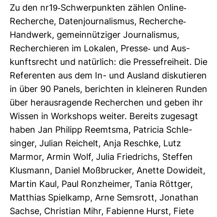
Zu den nr19-​Schwer­punkten zählen Online-​
Recherche, Daten­jour­na­lismus, Recherche-​
Hand­werk, gemein­nüt­ziger Jour­na­lismus,
Recher­chieren im Lokalen, Presse-​ und Aus­
kunfts­recht und natür­lich: die Pres­se­frei­heit. Die
Refe­renten aus dem In- und Aus­land dis­ku­tieren
in über 90 Panels, berichten in klei­neren Runden
über her­aus­ra­gende Recher­chen und geben ihr
Wissen in Work­shops weiter. Bereits zuge­sagt
haben Jan Philipp Reem­tsma, Patricia Schle­
singer, Julian Rei­chelt, Anja Reschke, Lutz
Marmor, Armin Wolf, Julia Fried­richs, Steffen
Klus­mann, Daniel Moß­bru­cker, Anette Dowi­deit,
Martin Kaul, Paul Ron­zheimer, Tania Röttger,
Mat­thias Spiel­kamp, Arne Sems­rott, Jona­than
Sachse, Chris­tian Mihr, Fabi­enne Hurst, Fiete