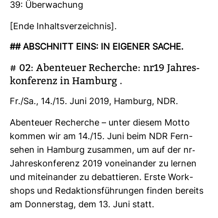
39: Über­wa­chung
[Ende Inhalts­ver­zeichnis].
## ABSCHNITT EINS: IN EIGENER SACHE.
# 02: Aben­teuer Recherche: nr19 Jah­res­
kon­fe­renz in Ham­burg .
Fr./Sa., 14./15. Juni 2019, Ham­burg, NDR.
Aben­teuer Recherche – unter diesem Motto
kommen wir am 14./15. Juni beim NDR Fern­
sehen in Ham­burg zusammen, um auf der nr-​
Jah­res­kon­fe­renz 2019 von­ein­ander zu lernen
und mit­ein­ander zu debat­tieren. Erste Work­
shops und Redak­ti­ons­füh­rungen finden bereits
am Don­nerstag, dem 13. Juni statt.