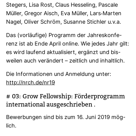
Ste­gers, Lisa Rost, Claus Hes­se­ling, Pas­cale
Müller, Gregor Aisch, Eva Müller, Lars-​Marten
Nagel, Oliver Schröm, Susanne Stichler u.v.a.
Das (vor­läu­fige) Pro­gramm der Jah­res­kon­fe­
renz ist ab Ende April online. Wie jedes Jahr gilt:
es wird lau­fend aktua­li­siert, ergänzt und bis­
weilen auch ver­än­dert – zeit­lich und inhalt­lich.
Die Infor­ma­tionen und Anmel­dung unter:
http://nrch.de/nr19
# 03: Grow Fel­low­ship: För­der­pro­gramm
inter­na­tional aus­ge­schrieben .
Bewer­bungen sind bis zum 16. Juni 2019 mög­
lich.