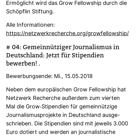
Ermög­licht wird das Grow Fel­low­ship durch die
Schöpflin Stif­tung.
Alle Infor­ma­tionen:
https://netz­werk­re­cherche.org/grow­fel­low­ship/
# 04: Gemein­nüt­ziger Jour­na­lismus in
Deutsch­land: Jetzt für Sti­pen­dien
bewerben! .
Bewer­bungs­ende: Mi., 15.05.2018
Neben dem euro­päi­schen Grow Fel­low­ship hat
Netz­werk Recherche außerdem zum vierten
Mal die Grow-​Sti­pen­dien für gemein­nüt­zige
Jour­na­lis­mus­pro­jekte in Deutsch­land aus­ge­
schrieben. Die Sti­pen­dien sind mit jeweils 3.000
Euro dotiert und werden an jour­na­lis­ti­sche