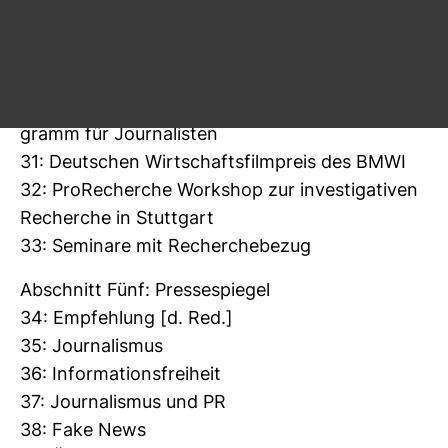
und Tech­no­lo­gie­pro­jekte
29: Stip­vi­site nach Potsdam – Recher­che­sti­pen­
dium für Wis­sen­schafts­jour­na­lismus
30: Kar­to­gra­phen – Mer­cator Sti­pen­di­en­pro­
gramm für Jour­na­listen
31: Deut­schen Wirt­schafts­film­preis des BMWI
32: Pro­Re­cherche Work­shop zur inves­ti­ga­tiven
Recherche in Stutt­gart
33: Semi­nare mit Recher­che­bezug
Abschnitt Fünf: Pres­se­spiegel
34: Emp­feh­lung [d. Red.]
35: Jour­na­lismus
36: Infor­ma­ti­ons­frei­heit
37: Jour­na­lismus und PR
38: Fake News