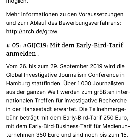
mög­lich.
Mehr Infor­ma­tionen zu den Vor­aus­set­zungen
und zum Ablauf des Bewer­bungs­ver­fah­rens:
http://nrch.de/grow
# 05: #GIJC19: Mit dem Early-​Bird-​Tarif
anmelden .
Vom 26. bis zum 29. Sep­tember 2019 wird die
Global Inves­ti­ga­tive Jour­na­lism Con­fe­rence in
Ham­burg statt­finden. Über 1.000 Jour­na­listen
aus der ganzen Welt werden zum größten inter­
na­tio­nalen Treffen für inves­ti­ga­tive Recherche
in der Han­se­stadt erwartet. Die Teil­neh­mer­ge­
bühr beträgt mit dem Early-​Bird-​Tarif 250 Euro,
mit dem Early-​Bird-​Busi­ness-​Tarif für Medi­en­un­
ter­nehmen 350 Euro und sind noch bis zum 15.