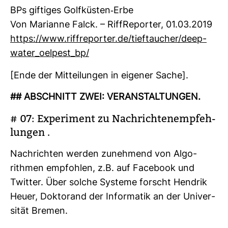
BPs gif­tiges Golf­küsten-​Erbe
Von Mari­anne Falck. – Riff­Re­porter, 01.03.2019
https://www.riff­re­porter.de/tief­tau­cher/deep­
water_oel­pest_bp/
[Ende der Mit­tei­lungen in eigener Sache].
## ABSCHNITT ZWEI: VER­AN­STAL­TUNGEN.
# 07: Expe­ri­ment zu Nach­rich­ten­emp­feh­
lungen .
Nach­richten werden zuneh­mend von Algo­
rithmen emp­fohlen, z.B. auf Face­book und
Twitter. Über solche Sys­teme forscht Hen­drik
Heuer, Dok­to­rand der Infor­matik an der Uni­ver­
sität Bremen.