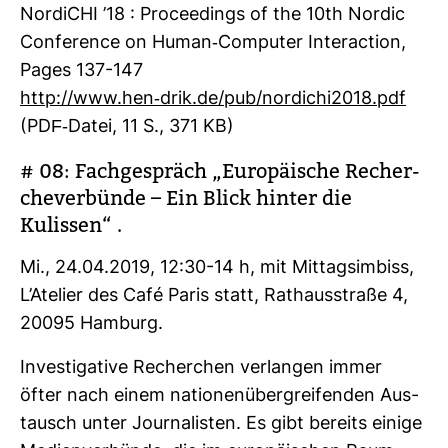
NordiCHI ’18 : Procee­dings of the 10th Nordic
Con­fe­rence on Human-​Com­puter Inter­ac­tion,
Pages 137-147
http://www.hen-​drik.de/pub/nordichi2018.pdf
(PDF-​Datei, 11 S., 371 KB)
# 08: Fach­ge­spräch „Euro­päi­sche Recher­
che­ver­bünde – Ein Blick hinter die
Kulissen“ .
Mi., 24.04.2019, 12:30-14 h, mit Mit­tags­im­biss,
L’Ate­lier des Café Paris statt, Rat­haus­straße 4,
20095 Ham­burg.
Inves­ti­ga­tive Recher­chen ver­langen immer
öfter nach einem natio­nen­über­grei­fenden Aus­
tausch unter Jour­na­listen. Es gibt bereits einige