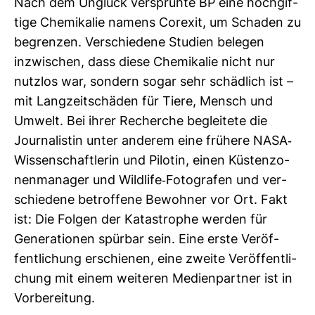
Nach dem Unglück ver­sprühte BP eine hoch­gif­
tige Che­mi­kalie namens Cor­exit, um Schaden zu
begrenzen. Ver­schie­dene Stu­dien belegen
inzwi­schen, dass diese Che­mi­kalie nicht nur
nutzlos war, son­dern sogar sehr schäd­lich ist –
mit Lang­zeit­schäden für Tiere, Mensch und
Umwelt. Bei ihrer Recherche beglei­tete die
Jour­na­listin unter anderem eine frü­here NASA-​
Wis­sen­schaft­lerin und Pilotin, einen Küs­ten­zo­
nen­ma­nager und Wild­life-​Foto­grafen und ver­
schie­dene betrof­fene Bewohner vor Ort. Fakt
ist: Die Folgen der Kata­strophe werden für
Gene­ra­tionen spürbar sein. Eine erste Ver­öf­
fent­li­chung erschienen, eine zweite Ver­öf­fent­li­
chung mit einem wei­teren Medi­en­partner ist in
Vor­be­rei­tung.