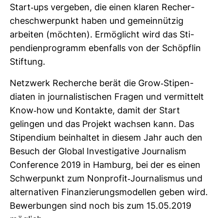
Start-​ups ver­geben, die einen klaren Recher­
che­schwer­punkt haben und gemein­nützig
arbeiten (möchten). Ermög­licht wird das Sti­
pen­di­en­pro­gramm eben­falls von der Schöpflin
Stif­tung.
Netz­werk Recherche berät die Grow-​Sti­pen­
diaten in jour­na­lis­ti­schen Fragen und ver­mit­telt
Know-​how und Kon­takte, damit der Start
gelingen und das Pro­jekt wachsen kann. Das
Sti­pen­dium beinhaltet in diesem Jahr auch den
Besuch der Global Inves­ti­ga­tive Jour­na­lism
Con­fe­rence 2019 in Ham­burg, bei der es einen
Schwer­punkt zum Non­profit-​Jour­na­lismus und
alter­na­tiven Finan­zie­rungs­mo­dellen geben wird.
Bewer­bungen sind noch bis zum 15.05.2019