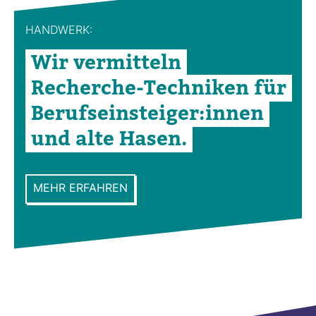
HAND­WERK:
Wir ver­mit­teln
Recherche-​Tech­niken für
Berufs­ein­steiger:innen
und alte Hasen.
MEHR ERFAHREN