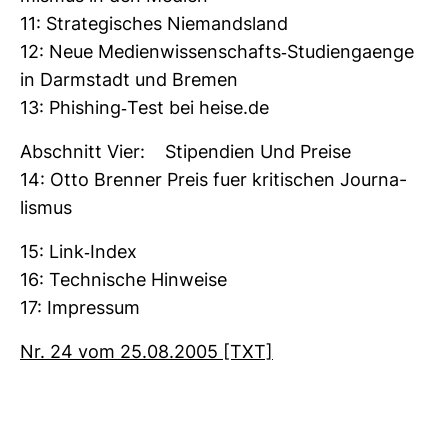
11: Stra­te­gi­sches Nie­mands­land
12: Neue Medi­en­wis­sen­schafts-​Stu­di­en­gaenge
in Darm­stadt und Bremen
13: Phis­hing-​Test bei heise.de
Abschnitt Vier: Sti­pen­dien Und Preise
14: Otto Brenner Preis fuer kri­ti­schen Jour­na­
lismus
15: Link-​Index
16: Tech­ni­sche Hin­weise
17: Impressum
Nr. 24 vom 25.08.2005 [TXT]