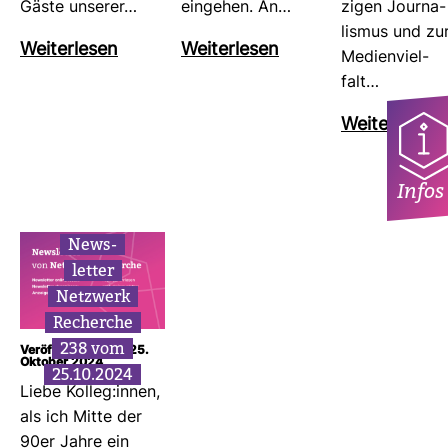
Gäste unserer…
ein­gehen. An…
zigen Jour­na­
lismus und zu
Wei­ter­lesen
Wei­ter­lesen
Medi­en­viel­
falt…
Wei­ter­lesen
Infos
News­
letter
Netz­werk
Recherche
238 vom
Veröffentlicht am: 25.
Oktober 2024
25.10.2024
Liebe Kolleg:innen,
als ich Mitte der
90er Jahre ein