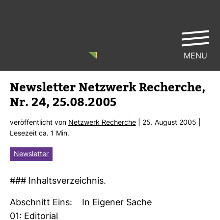
MENU
News­letter Netz­werk Recherche,
Nr. 24, 25.08.2005
ver­öf­fent­licht von
Netz­werk Recherche
| 25. August 2005 |
Lese­zeit ca. 1 Min.
Newsletter
### Inhalts­ver­zeichnis.
Abschnitt Eins: In Eigener Sache
01: Edi­to­rial