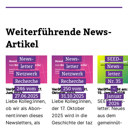
Wei­ter­füh­rende News-​
Artikel
News­
News­
SEED-​
letter
letter
News­
Netz­werk
Netz­werk
letter
Recherche
Recherche
Nr. 35
246 vom
250 vom
–
Veröffentlicht am: 27.
Veröffentlicht am: 31.
Veröffentlicht am:
Juni 2025
Oktober 2025
15. Januar 2026
27.06.2025
31.10.2025
Januar
Liebe Kolleg:innen,
Liebe Kolleg:innen,
SEED-​News­
2026
ob wir als Abon­
der 17. Oktober
letter: Neues
nent:innen dieses
2025 wird in die
aus dem
News­let­ters, als
Geschichte der taz
gemein­nüt­