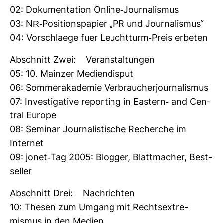
02: Doku­men­ta­tion Online-​Jour­na­lismus
03: NR-​Posi­ti­ons­pa­pier „PR und Jour­na­lismus“
04: Vor­schlaege fuer Leucht­turm-​Preis erbeten
Abschnitt Zwei: Ver­an­stal­tungen
05: 10. Mainzer Medi­en­disput
06: Som­mer­aka­demie Ver­brau­cher­jour­na­lismus
07: Inves­ti­ga­tive repor­ting in Eas­tern-​ and Cen­
tral Europe
08: Seminar Jour­na­lis­ti­sche Recherche im
Internet
09: jonet-​Tag 2005: Blogger, Blatt­ma­cher, Best­
seller
Abschnitt Drei: Nach­richten
10: Thesen zum Umgang mit Rechts­ex­tre­
mismus in den Medien