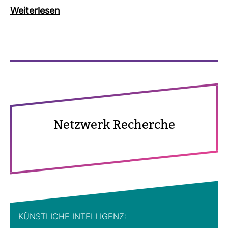
Wei­ter­lesen
Netz­werk Recherche
KÜNST­LICHE INTEL­LI­GENZ: