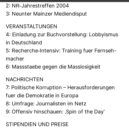
2: NR-​Jah­res­treffen 2004
3: Neunter Mainzer Medi­en­disput
VER­AN­STAL­TUNGEN
4: Ein­la­dung zur Buch­vor­stel­lung: Lob­by­ismus
in Deutsch­land
5: Recherche-​Intensiv: Trai­ning fuer Fern­seh­
ma­cher
6: Mass­staebe gegen die Mass­lo­sig­keit
NACH­RICHTEN
7: Poli­ti­sche Kor­rup­tion – Her­aus­for­de­rungen
fuer die Demo­kratie in Europa
8: Umfrage: Jour­na­listen im Netz
9: Offensiv hin­schauen: ‚Spin of the Day‘
STI­PEN­DIEN UND PREISE