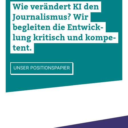
Wie ver­än­dert KI den
Jour­na­lismus? Wir
begleiten die Ent­wick­
lung kri­tisch und kom­pe­
tent.
UNSER POSITIONSPAPIER