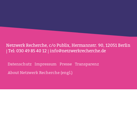
Netz­werk Recherche, c/o Publix, Her­mannstr. 90, 12051 Berlin
| Tel: 030 49 85 40 12 |
info@netz­werk­re­cherche.de
Datenschutz
Impressum
Presse
Transparenz
About Netzwerk Recherche (engl.)