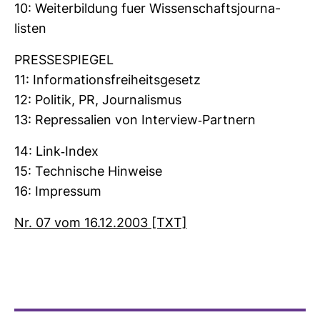
10: Wei­ter­bil­dung fuer Wis­sen­schafts­jour­na­
listen
PRES­SE­SPIEGEL
11: Infor­ma­ti­ons­frei­heits­ge­setz
12: Politik, PR, Jour­na­lismus
13: Repres­sa­lien von Inter­view-​Part­nern
14: Link-​Index
15: Tech­ni­sche Hin­weise
16: Impressum
Nr. 07 vom 16.12.2003 [TXT]