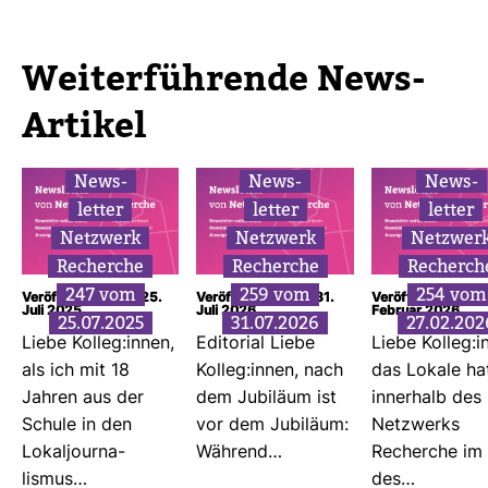
Wei­ter­füh­rende News-​
Artikel
News­
News­
News­
letter
letter
letter
Netz­werk
Netz­werk
Netz­wer
Recherche
Recherche
Recherch
247 vom
259 vom
254 vom
Veröffentlicht am: 25.
Veröffentlicht am: 31.
Veröffentlicht am:
Juli 2025
Juli 2026
Februar 2026
25.07.2025
31.07.2026
27.02.202
Liebe Kolleg:innen,
Edi­to­rial Liebe
Liebe Kolleg:i
als ich mit 18
Kolleg:innen, nach
das Lokale ha
Jahren aus der
dem Jubi­läum ist
inner­halb des
Schule in den
vor dem Jubi­läum:
Netz­werks
Lokal­jour­na­
Wäh­rend…
Recherche im
lismus…
des…