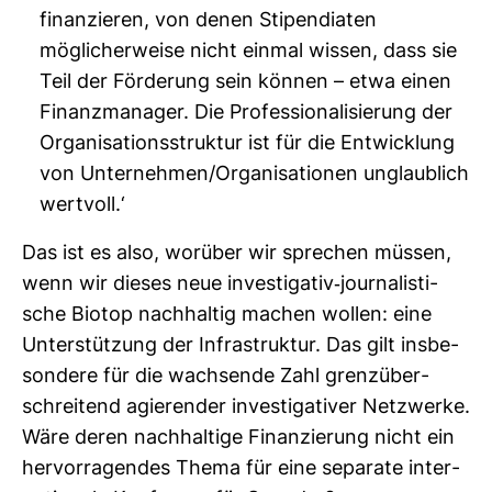
finanzieren, von denen Stipendiaten
möglicherweise nicht einmal wissen, dass sie
Teil der Förderung sein können – etwa einen
Finanzmanager. Die Professionalisierung der
Organisationsstruktur ist für die Entwicklung
von Unternehmen/Organisationen unglaublich
wertvoll.‘
Das ist es also, wor­über wir spre­chen müssen,
wenn wir dieses neue inves­ti­gativ-​jour­na­lis­ti­
sche Biotop nach­haltig machen wollen: eine
Unter­stüt­zung der Infra­struktur. Das gilt ins­be­
son­dere für die wach­sende Zahl grenz­über­
schrei­tend agie­render inves­ti­ga­tiver Netz­werke.
Wäre deren nach­hal­tige Finan­zie­rung nicht ein
her­vor­ra­gendes Thema für eine sepa­rate inter­