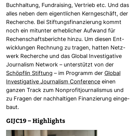
Buch­hal­tung, Fund­rai­sing, Ver­trieb etc. Und das
alles neben dem eigent­li­chen Kern­ge­schäft, der
Recherche. Bei Stif­tungs­fi­nan­zie­rung kommt
noch ein mit­unter erheb­li­cher Auf­wand für
Rechen­schafts­be­richte hinzu. Um diesen Ent­
wick­lungen Rech­nung zu tragen, hatten Netz­
werk Recherche und das Global Inves­ti­ga­tive
Jour­na­lism Net­work – unter­stützt von der
Schöpflin Stif­tung
– im Pro­gramm der
Global
Inves­ti­ga­tive Jour­na­lism Con­fe­rence
einen
ganzen Track zum Non­pro­fit­jour­na­lismus und
zu Fragen der nach­hal­tigen Finan­zie­rung ein­ge­
baut.
GIJC19 – High­lights