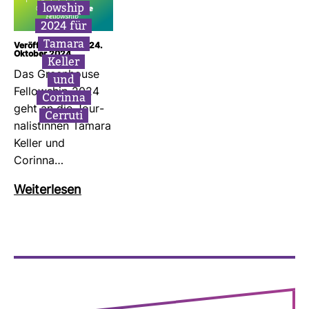
low­ship
2024 für
Tamara
Veröffentlicht am: 24.
Oktober 2024
Keller
Das Green­house
und
Fel­low­ship 2024
Corinna
geht an die Jour­
Cer­ruti
na­lis­tinnen Tamara
Keller und
Corinna…
Wei­ter­lesen