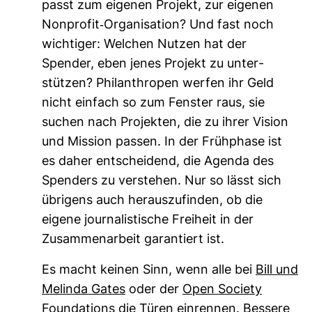
passt zum eigenen Pro­jekt, zur eigenen
Non­profit-​Orga­ni­sa­tion? Und fast noch
wich­tiger: Wel­chen Nutzen hat der
Spender, eben jenes Pro­jekt zu unter­
stützen? Phil­an­thropen werfen ihr Geld
nicht ein­fach so zum Fenster raus, sie
suchen nach Pro­jekten, die zu ihrer Vision
und Mis­sion passen. In der Früh­phase ist
es daher ent­schei­dend, die Agenda des
Spen­ders zu ver­stehen. Nur so lässt sich
übri­gens auch her­aus­zu­finden, ob die
eigene jour­na­lis­ti­sche Frei­heit in der
Zusam­men­ar­beit garan­tiert ist.
Es macht keinen Sinn, wenn alle bei
Bill und
Melinda Gates
oder der
Open Society
Founda­tions
die Türen ein­rennen. Bes­sere