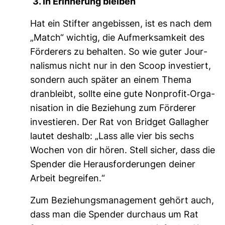
3. In Erin­ne­rung bleiben
Hat ein Stifter ange­bissen, ist es nach dem
„Match“ wichtig, die Auf­merk­sam­keit des
För­de­rers zu behalten. So wie guter Jour­
na­lismus nicht nur in den Scoop inves­tiert,
son­dern auch später an einem Thema
dran­bleibt, sollte eine gute Non­profit-​Orga­
ni­sa­tion in die Bezie­hung zum För­derer
inves­tieren. Der Rat von Bridget Gal­lagher
lautet des­halb: „Lass alle vier bis sechs
Wochen von dir hören. Stell sicher, dass die
Spender die Her­aus­for­de­rungen deiner
Arbeit begreifen.“
Zum Bezie­hungs­ma­nage­ment gehört auch,
dass man die Spender durchaus um Rat