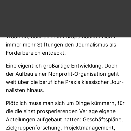
ons­form her­aus­ge­bildet – der Non­pro­fit­jour­na­
lismus, der größ­ten­teils aus Bei­trägen insti­tu­tio­
neller und pri­vater Geld­geber finan­ziert wird. In
den USA hat die Phil­an­thropie eine viel län­gere
Tra­di­tion, aber auch in Europa haben zuletzt
immer mehr Stif­tungen den Jour­na­lismus als
För­der­be­reich ent­deckt.
Eine eigent­lich groß­ar­tige Ent­wick­lung. Doch
der Aufbau einer Non­profit-​Orga­ni­sa­tion geht
weit über die beruf­liche Praxis klas­si­scher Jour­
na­listen hinaus.
Plötz­lich muss man sich um Dinge küm­mern, für
die die einst pro­spe­rie­renden Ver­lage eigene
Abtei­lungen auf­ge­baut hatten: Geschäfts­pläne,
Ziel­grup­pen­for­schung, Pro­jekt­ma­nage­ment,