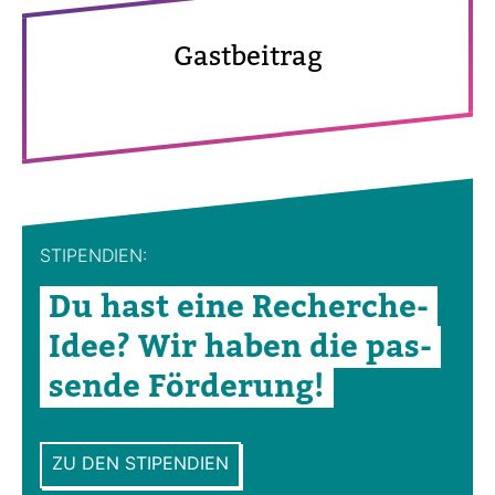
Gast­bei­trag
STI­PEN­DIEN:
Du hast eine Recherche-​
Idee? Wir haben die pas­
sende För­de­rung!
ZU DEN STIPENDIEN