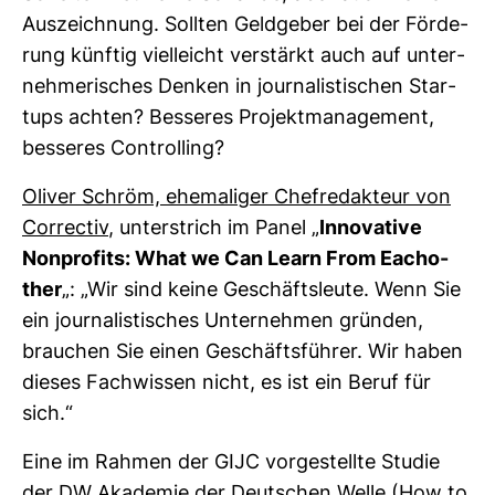
Aus­zeich­nung. Sollten Geld­geber bei der För­de­
rung künftig viel­leicht ver­stärkt auch auf unter­
neh­me­ri­sches Denken in jour­na­lis­ti­schen Star­
tups achten? Bes­seres Pro­jekt­ma­nage­ment,
bes­seres Con­trol­ling?
Oliver Schröm, ehe­ma­liger Chef­re­dak­teur von
Cor­rectiv
, unter­strich im Panel „
Inno­va­tive
Non­pro­fits: What we Can Learn From Eacho­
ther
„: „Wir sind keine Geschäfts­leute. Wenn Sie
ein jour­na­lis­ti­sches Unter­nehmen gründen,
brau­chen Sie einen Geschäfts­führer. Wir haben
dieses Fach­wissen nicht, es ist ein Beruf für
sich.“
Eine im Rahmen der GIJC vor­ge­stellte Studie
der DW Aka­demie der Deut­schen Welle (
How to