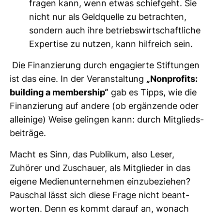
fragen kann, wenn etwas schief­geht. Sie
nicht nur als Geld­quelle zu betrachten,
son­dern auch ihre betriebs­wirt­schaft­liche
Exper­tise zu nutzen, kann hilf­reich sein.
Die Finan­zie­rung durch enga­gierte Stif­tungen
ist das eine. In der Ver­an­stal­tung
„
Non­pro­fits:
buil­ding a mem­bership“
gab es Tipps, wie die
Finan­zie­rung auf andere (ob ergän­zende oder
allei­nige) Weise gelingen kann: durch Mit­glieds­
bei­träge.
Macht es Sinn, das Publikum, also Leser,
Zuhörer und Zuschauer, als Mit­glieder in das
eigene Medi­en­un­ter­nehmen ein­zu­be­ziehen?
Pau­schal lässt sich diese Frage nicht beant­
worten. Denn es kommt darauf an, wonach