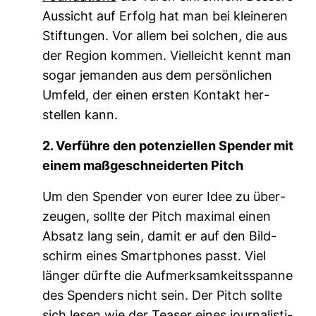
Aus­sicht auf Erfolg hat man bei klei­neren
Stif­tungen. Vor allem bei sol­chen, die aus
der Region kommen. Viel­leicht kennt man
sogar jemanden aus dem per­sön­li­chen
Umfeld, der einen ersten Kon­takt her­
stellen kann.
2. Ver­führe den poten­zi­ellen Spender mit
einem maß­ge­schnei­derten Pitch
Um den Spender von eurer Idee zu über­
zeugen, sollte der Pitch maximal einen
Absatz lang sein, damit er auf den Bild­
schirm eines Smart­phones passt. Viel
länger dürfte die Auf­merk­sam­keits­spanne
des Spen­ders nicht sein. Der Pitch sollte