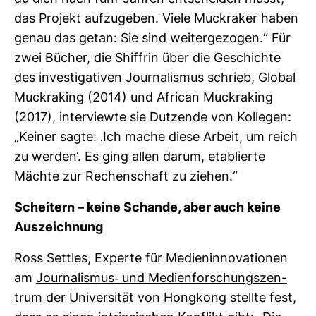
das Pro­jekt auf­zu­geben. Viele Muck­raker haben
genau das getan: Sie sind wei­ter­ge­zogen.“ Für
zwei Bücher, die Shif­frin über die Geschichte
des inves­ti­ga­tiven Jour­na­lismus schrieb, Global
Muck­ra­king (2014) und African Muck­ra­king
(2017), inter­viewte sie Dut­zende von Kol­legen:
„Keiner sagte: ‚Ich mache diese Arbeit, um reich
zu werden‘. Es ging allen darum, eta­blierte
Mächte zur Rechen­schaft zu ziehen.“
Schei­tern – keine Schande, aber auch keine
Aus­zeich­nung
Ross Settles, Experte für Medi­en­in­no­va­tionen
am
Jour­na­lismus-​ und Medi­en­for­schungs­zen­
trum der Uni­ver­sität von Hong­kong
stellte fest,