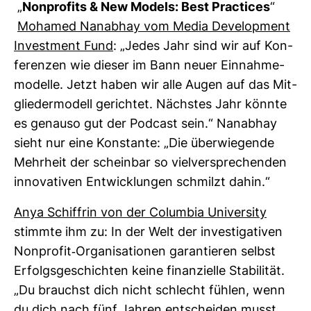
„
Non­pro­fits & New Models: Best Prac­tices
“
Mohamed Nan­abhay vom Media Deve­lo­p­ment
Invest­ment Fund
: „Jedes Jahr sind wir auf Kon­
fe­renzen wie dieser im Bann neuer Ein­nah­me­
mo­delle. Jetzt haben wir alle Augen auf das Mit­
glie­der­mo­dell gerichtet. Nächstes Jahr könnte
es genauso gut der Pod­cast sein.“ Nan­abhay
sieht nur eine Kon­stante: „Die über­wie­gende
Mehr­heit der scheinbar so viel­ver­spre­chenden
inno­va­tiven Ent­wick­lungen schmilzt dahin.“
Anya Schif­frin von der Columbia Uni­ver­sity
stimmte ihm zu: In der Welt der inves­ti­ga­tiven
Non­profit-​Orga­ni­sa­tionen garan­tieren selbst
Erfolgs­ge­schichten keine finan­zi­elle Sta­bi­lität.
„Du brauchst dich nicht schlecht fühlen, wenn
du dich nach fünf Jahren ent­scheiden musst,