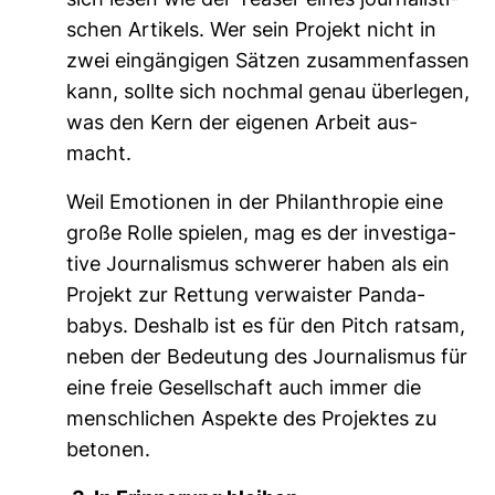
sich lesen wie der Teaser eines jour­na­lis­ti­
schen Arti­kels. Wer sein Pro­jekt nicht in
zwei ein­gän­gigen Sätzen zusam­men­fassen
kann, sollte sich nochmal genau über­legen,
was den Kern der eigenen Arbeit aus­
macht.
Weil Emo­tionen in der Phil­an­thropie eine
große Rolle spielen, mag es der inves­ti­ga­
tive Jour­na­lismus schwerer haben als ein
Pro­jekt zur Ret­tung ver­waister Pan­da­
babys. Des­halb ist es für den Pitch ratsam,
neben der Bedeu­tung des Jour­na­lismus für
eine freie Gesell­schaft auch immer die
mensch­li­chen Aspekte des Pro­jektes zu
betonen.