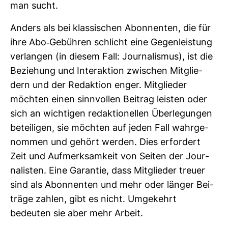
man sucht.
Anders als bei klas­si­schen Abon­nenten, die für
ihre Abo-​Gebühren schlicht eine Gegen­leis­tung
ver­langen (in diesem Fall: Jour­na­lismus), ist die
Bezie­hung und Inter­ak­tion zwi­schen Mit­glie­
dern und der Redak­tion enger. Mit­glieder
möchten einen sinn­vollen Bei­trag leisten oder
sich an wich­tigen redak­tio­nellen Über­le­gungen
betei­ligen, sie möchten auf jeden Fall wahr­ge­
nommen und gehört werden. Dies erfor­dert
Zeit und Auf­merk­sam­keit von Seiten der Jour­
na­listen. Eine Garantie, dass Mit­glieder treuer
sind als Abon­nenten und mehr oder länger Bei­
träge zahlen, gibt es nicht. Umge­kehrt
bedeuten sie aber mehr Arbeit.