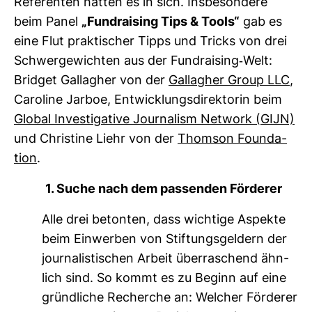
Refe­renten hatten es in sich. Ins­be­son­dere
beim Panel
„Fund­rai­sing Tips & Tools“
gab es
eine Flut prak­ti­scher Tipps und Tricks von drei
Schwer­ge­wichten aus der Fund­rai­sing-​Welt:
Bridget Gal­lagher von der
Gal­lagher Group LLC
,
Caro­line Jarboe, Ent­wick­lungs­di­rek­torin beim
Global Inves­ti­ga­tive Jour­na­lism Net­work (GIJN)
und Chris­tine Liehr von der
Thomson Founda­
tion
.
1. Suche nach dem pas­senden För­derer
Alle drei betonten, dass wich­tige Aspekte
beim Ein­werben von Stif­tungs­gel­dern der
jour­na­lis­ti­schen Arbeit über­ra­schend ähn­
lich sind. So kommt es zu Beginn auf eine
gründ­liche Recherche an: Wel­cher För­derer