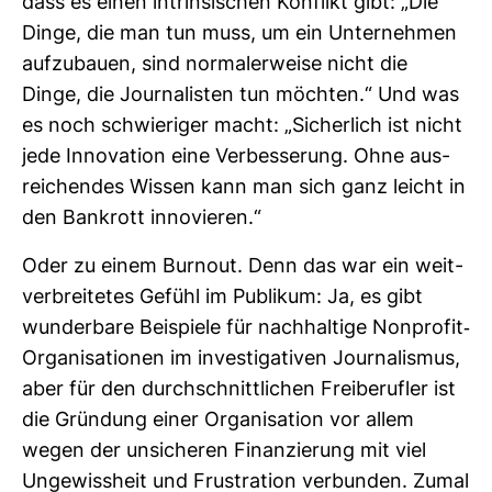
dass es einen intrin­si­schen Kon­flikt gibt: „Die
Dinge, die man tun muss, um ein Unter­nehmen
auf­zu­bauen, sind nor­ma­ler­weise nicht die
Dinge, die Jour­na­listen tun möchten.“ Und was
es noch schwie­riger macht: „Sicher­lich ist nicht
jede Inno­va­tion eine Ver­bes­se­rung. Ohne aus­
rei­chendes Wissen kann man sich ganz leicht in
den Bank­rott inno­vieren.“
Oder zu einem Burnout. Denn das war ein weit­
ver­brei­tetes Gefühl im Publikum: Ja, es gibt
wun­der­bare Bei­spiele für nach­hal­tige Non­profit-​
Orga­ni­sa­tionen im inves­ti­ga­tiven Jour­na­lismus,
aber für den durch­schnitt­li­chen Frei­be­rufler ist
die Grün­dung einer Orga­ni­sa­tion vor allem
wegen der unsi­cheren Finan­zie­rung mit viel
Unge­wiss­heit und Frus­tra­tion ver­bunden. Zumal