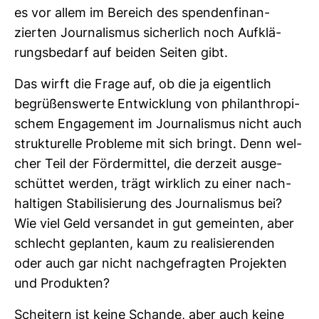
es vor allem im Bereich des spen­den­fi­nan­
zierten Jour­na­lismus sicher­lich noch Auf­klä­
rungs­be­darf auf beiden Seiten gibt.
Das wirft die Frage auf, ob die ja eigent­lich
begrü­ßens­werte Ent­wick­lung von phil­an­thro­pi­
schem Enga­ge­ment im Jour­na­lismus nicht auch
struk­tu­relle Pro­bleme mit sich bringt. Denn wel­
cher Teil der För­der­mittel, die der­zeit aus­ge­
schüttet werden, trägt wirk­lich zu einer nach­
hal­tigen Sta­bi­li­sie­rung des Jour­na­lismus bei?
Wie viel Geld ver­sandet in gut gemeinten, aber
schlecht geplanten, kaum zu rea­li­sie­renden
oder auch gar nicht nach­ge­fragten Pro­jekten
und Pro­dukten?
Schei­tern ist keine Schande, aber auch keine