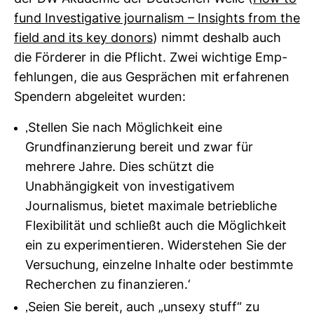
fund Inves­ti­ga­tive jour­na­lism – Insights from the
field and its key donors
) nimmt des­halb auch
die För­derer in die Pflicht. Zwei wich­tige Emp­
feh­lungen, die aus Gesprä­chen mit erfah­renen
Spen­dern abge­leitet wurden:
‚Stellen Sie nach Möglichkeit eine
Grundfinanzierung bereit und zwar für
mehrere Jahre. Dies schützt die
Unabhängigkeit von investigativem
Journalismus, bietet maximale betriebliche
Flexibilität und schließt auch die Möglichkeit
ein zu experimentieren. Widerstehen Sie der
Versuchung, einzelne Inhalte oder bestimmte
Recherchen zu finanzieren.‘
‚Seien Sie bereit, auch „unsexy stuff“ zu