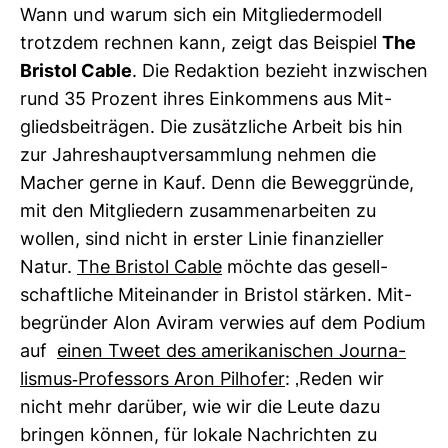
Wann und warum sich ein Mit­glie­der­mo­dell
trotzdem rechnen kann, zeigt das Bei­spiel
The
Bristol Cable
. Die Redak­tion bezieht inzwi­schen
rund 35 Pro­zent ihres Ein­kom­mens aus Mit­
glieds­bei­trägen. Die zusätz­liche Arbeit bis hin
zur Jah­res­haupt­ver­samm­lung nehmen die
Macher gerne in Kauf. Denn die Beweg­gründe,
mit den Mit­glie­dern zusam­men­ar­beiten zu
wollen, sind nicht in erster Linie finan­zi­eller
Natur.
The Bristol Cable
möchte das gesell­
schaft­liche Mit­ein­ander in Bristol stärken. Mit­
be­gründer Alon Aviram ver­wies auf dem Podium
auf
einen Tweet des ame­ri­ka­ni­schen Jour­na­
lismus-​Pro­fes­sors Aron Pil­hofer
: ‚Reden wir
nicht mehr dar­über, wie wir die Leute dazu
bringen können, für lokale Nach­richten zu