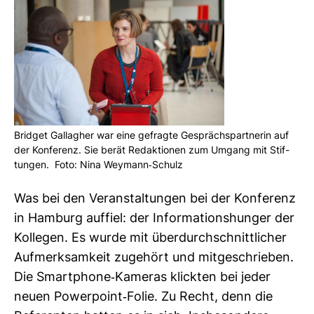
Bridget Gal­lagher war eine gefragte Gesprächs­part­nerin auf
der Kon­fe­renz. Sie berät Redak­tionen zum Umgang mit Stif­
tungen. Foto: Nina Wey­mann-​Schulz
Was bei den Ver­an­stal­tungen bei der Kon­fe­renz
in Ham­burg auf­fiel: der Infor­ma­ti­ons­hunger der
Kol­legen. Es wurde mit über­durch­schnitt­li­cher
Auf­merk­sam­keit zuge­hört und mit­ge­schrieben.
Die Smart­phone-​Kameras klickten bei jeder
neuen Power­point-​Folie. Zu Recht, denn die