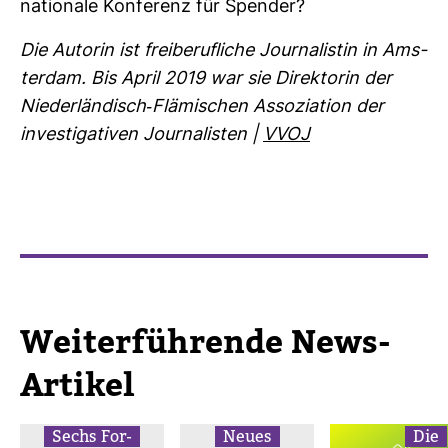
na­tio­nale Kon­fe­renz für Spender?
Die Autorin ist frei­be­ruf­liche Jour­na­listin in Ams­
terdam. Bis April 2019 war sie Direk­torin der
Nie­der­län­disch-​Flä­mi­schen Asso­zia­tion der
inves­ti­ga­tiven Jour­na­listen |
VVOJ
Wei­ter­füh­rende News-​
Artikel
Sechs For­
Neues
Die