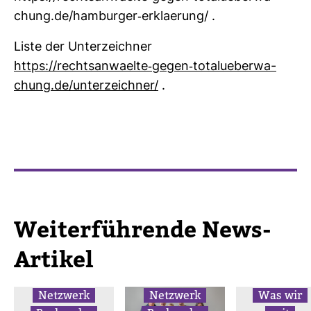
chung.de/ham­burger-​erkla­e­rung/ .
Liste der Unter­zeichner
https://rechts­an­waelte-​gegen-​totalu­e­ber­wa­
chung.de/unter­zeichner/
.
Wei­ter­füh­rende News-​
Artikel
Netz­werk
Netz­werk
Was wir