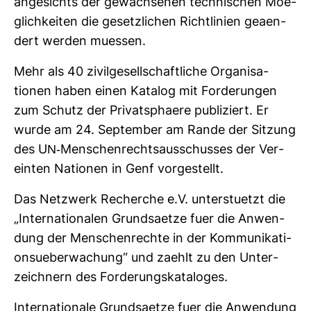
ange­sichts der gewach­senen tech­ni­schen Moe­
glich­keiten die gesetz­li­chen Richt­li­nien geaen­
dert werden muessen.
Mehr als 40 zivil­ge­sell­schaft­liche Orga­ni­sa­
tionen haben einen Katalog mit For­de­rungen
zum Schutz der Pri­vat­sphaere publi­ziert. Er
wurde am 24. Sep­tember am Rande der Sit­zung
des UN-​Men­schen­rechts­aus­schusses der Ver­
einten Nationen in Genf vor­ge­stellt.
Das Netz­werk Recherche e.V. unters­tuetzt die
„Inter­na­tio­nalen Grund­saetze fuer die Anwen­
dung der Men­schen­rechte in der Kom­mu­ni­ka­ti­
onsue­ber­wa­chung“ und zaehlt zu den Unter­
zeich­nern des For­de­rungs­ka­ta­loges.
Inter­na­tio­nale Grund­saetze fuer die Anwen­dung