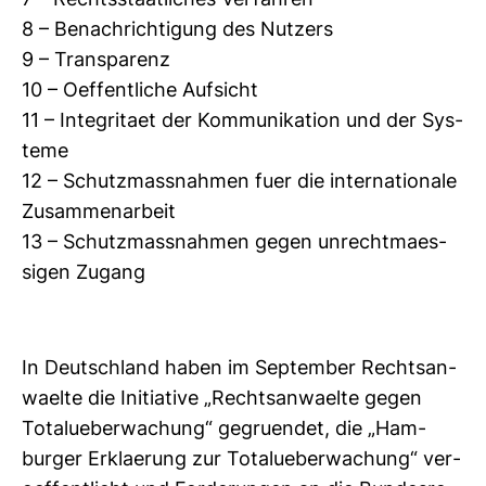
7 – Rechts­staat­li­ches Ver­fahren
8 – Benach­rich­ti­gung des Nut­zers
9 – Trans­pa­renz
10 – Oef­fent­liche Auf­sicht
11 – Inte­gri­taet der Kom­mu­ni­ka­tion und der Sys­
teme
12 – Schutz­mass­nahmen fuer die inter­na­tio­nale
Zusam­men­ar­beit
13 – Schutz­mass­nahmen gegen unrecht­ma­es­
sigen Zugang
In Deutsch­land haben im Sep­tember Rechts­an­
waelte die Initia­tive „Rechts­an­waelte gegen
Totalu­e­ber­wa­chung“ gegru­endet, die „Ham­
burger Erkla­e­rung zur Totalu­e­ber­wa­chung“ ver­