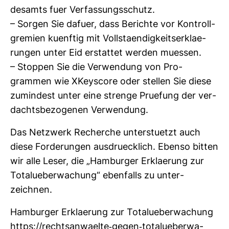
des­amts fuer Ver­fas­sungs­schutz.
– Sorgen Sie dafuer, dass Berichte vor Kon­troll­
gre­mien kuenftig mit Voll­staen­dig­keits­er­kla­e­
rungen unter Eid erstattet werden muessen.
– Stoppen Sie die Ver­wen­dung von Pro­
grammen wie XKey­score oder stellen Sie diese
zumin­dest unter eine strenge Pru­e­fung der ver­
dachts­be­zo­genen Ver­wen­dung.
Das Netz­werk Recherche unters­tuetzt auch
diese For­de­rungen aus­dru­eck­lich. Ebenso bitten
wir alle Leser, die „Ham­burger Erkla­e­rung zur
Totalu­e­ber­wa­chung“ eben­falls zu unter­
zeichnen.
Ham­burger Erkla­e­rung zur Totalu­e­ber­wa­chung
https://rechts­an­waelte-​gegen-​totalu­e­ber­wa­