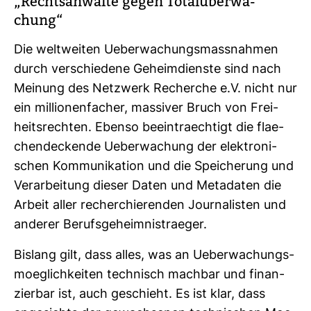
„Rechts­an­wälte gegen Total­über­wa­
chung“
Die welt­weiten Ueber­wa­chungs­mass­nahmen
durch ver­schie­dene Geheim­dienste sind nach
Mei­nung des Netz­werk Recherche e.V. nicht nur
ein mil­lio­nen­fa­cher, mas­siver Bruch von Frei­
heits­rechten. Ebenso beein­traech­tigt die fla­e­
chen­de­ckende Ueber­wa­chung der elek­tro­ni­
schen Kom­mu­ni­ka­tion und die Spei­che­rung und
Ver­ar­bei­tung dieser Daten und Meta­daten die
Arbeit aller recher­chie­renden Jour­na­listen und
anderer Berufs­ge­heim­nis­traeger.
Bis­lang gilt, dass alles, was an Ueber­wa­chungs­
moe­glich­keiten tech­nisch machbar und finan­
zierbar ist, auch geschieht. Es ist klar, dass