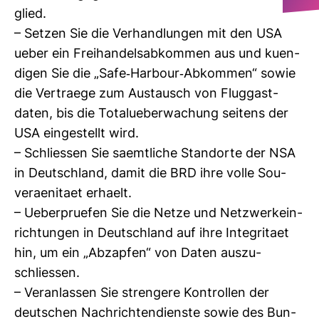
glied.
– Setzen Sie die Ver­hand­lungen mit den USA
ueber ein Frei­han­dels­ab­kommen aus und kuen­
digen Sie die „Safe-​Har­bour-​Abkommen“ sowie
die Ver­traege zum Aus­tausch von Flug­gast­
daten, bis die Totalu­e­ber­wa­chung sei­tens der
USA ein­ge­stellt wird.
– Schliessen Sie saem­t­liche Stand­orte der NSA
in Deutsch­land, damit die BRD ihre volle Sou­
ver­ae­ni­taet erhaelt.
– Ueber­pru­efen Sie die Netze und Netz­werk­ein­
rich­tungen in Deutsch­land auf ihre Inte­gri­taet
hin, um ein „Abzapfen“ von Daten aus­zu­
schliessen.
– Ver­an­lassen Sie stren­gere Kon­trollen der
deut­schen Nach­rich­ten­dienste sowie des Bun­