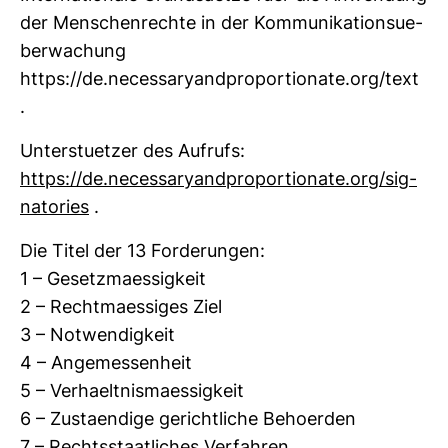
der Men­schen­rechte in der Kom­mu­ni­ka­ti­onsue­
ber­wa­chung
https://de.necess­a­ryand­pro­por­tio­nate.org/text
.
Unters­tuetzer des Auf­rufs:
https://de.necess­a­ryand­pro­por­tio­nate.org/sig­
na­to­ries
.
Die Titel der 13 For­de­rungen:
1 – Gesetz­ma­es­sig­keit
2 – Recht­ma­es­siges Ziel
3 – Not­wen­dig­keit
4 – Ange­mes­sen­heit
5 – Verhaelt­nis­ma­es­sig­keit
6 – Zustaen­dige gericht­liche Beho­erden