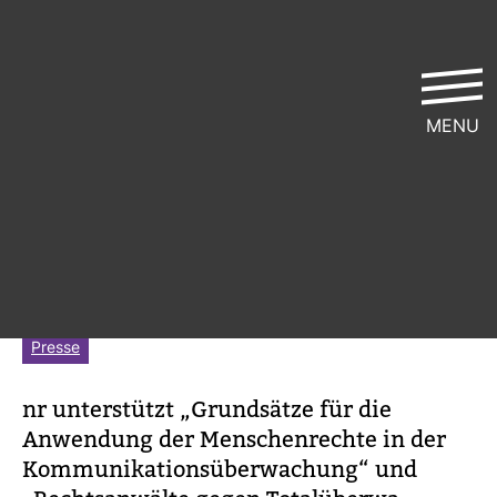
MENU
nr unter­stützt Initia­tiven gegen
Über­wa­chung
ver­öf­fent­licht von
Netz­werk Recherche
| 21. Oktober 2013 |
Lese­zeit ca. 3 Min.
Presse
nr unter­stützt „Grund­sätze für die
Anwen­dung der Men­schen­rechte in der
Kom­mu­ni­ka­ti­ons­über­wa­chung“ und