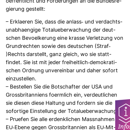
o­ef­fent­licht und For­de­rungen an die Bun­des­re­
gie­rung gestellt:
– Erkla­eren Sie, dass die anlass-​ und ver­dachts­
un­abhaen­gige Totalu­e­ber­wa­chung der deut­
schen Bevo­el­ke­rung eine krasse Ver­let­zung von
Grund­rechten sowie des deut­schen (Straf-​
)Rechts dar­stellt, ganz gleich, wo sie statt­
findet. Sie ist mit jeder frei­heit­lich-​demo­kra­ti­
schen Ord­nung unver­einbar und daher sofort
ein­zu­stellen.
– Bestellen Sie die Bot­schafter der USA und
Gross­bri­tan­niens foerm­lich ein, ver­deut­li­chen
sie diesen diese Hal­tung und for­dern sie die
sofor­tige Ein­stel­lung der Totalu­e­ber­wa­chung.
– Pru­efen Sie alle erdenk­li­chen Mass­nahmen auf
Info
EU-​Ebene gegen Gross­bri­tan­nien als EU-​Mit­