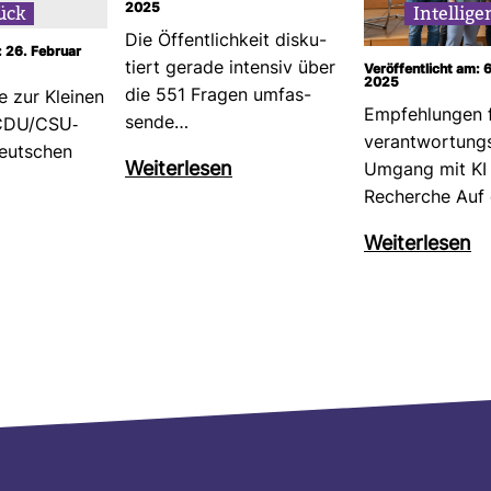
ück
2025
Intel­li­g
Die Öffent­lich­keit dis­ku­
: 26. Februar
tiert gerade intensiv über
Veröffentlicht am:
2025
die 551 Fragen umfas­
e zur Kleinen
Emp­feh­lungen 
sende…
CDU/CSU-​
ver­ant­wor­tung
eut­schen
Wei­ter­lesen
Umgang mit KI 
Recherche Auf
Wei­ter­lesen