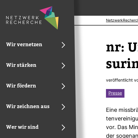
NetzwerkRecherc
nr: U
Wir vernetzen
sur­i
Wir stärken
ver­öf­fent­licht 
Wir fördern
Presse
Wir zeichnen aus
Eine miss­br
ten­ver­ei­ni
Wer wir sind
vor. Das Min
der soge­nan