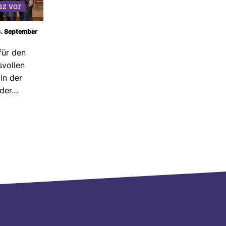
enz vor
 6. September
für den
s­vollen
in der
 der…