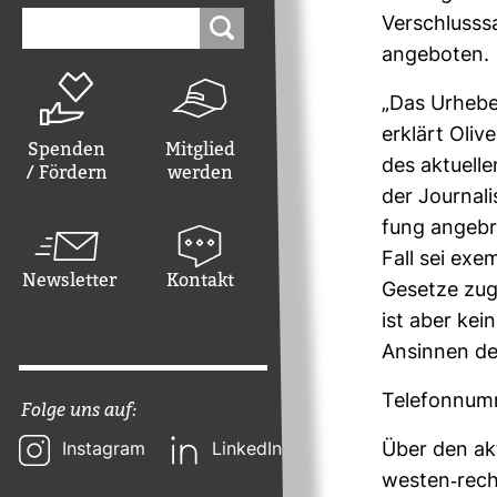
Suchen
Ver­schluss­
nach:
ange­boten.
„Das Urhe­ber
erklärt Oliv
Spenden
Mitglied
des aktu­elle
/ Fördern
werden
der Jour­na­l
fung ange­bra
Fall sei exem
Newsletter
Kontakt
Gesetze zugu
ist aber kei
Ansinnen der
Tele­fon­nu
Folge uns auf:
Über den akt
Instagram
LinkedIn
westen-​reche