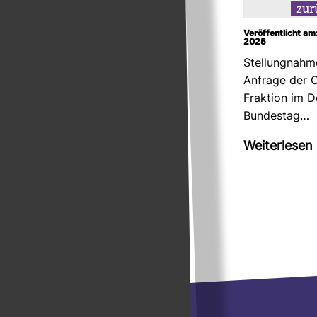
zur
Veröffentlicht am
2025
Stel­lung­nahm
Anfrage der 
Frak­tion im D
Bun­destag…
Wei­ter­lesen