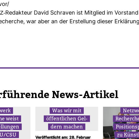
vor/
Z-​Redak­teur David Schraven ist Mit­glied im Vor­stan
cherche, war aber an der Erstel­lung dieser Erklä­rung
r­füh­rende News-​Artikel
­werk
Was wir mit
Netz­w
he weist
öffent­li­chen Gel­
Recherche
el­lungen
dern machen
Posi­ti­ons
DU/CSU
zu Künst­l
Veröffentlicht am: 28. Februar