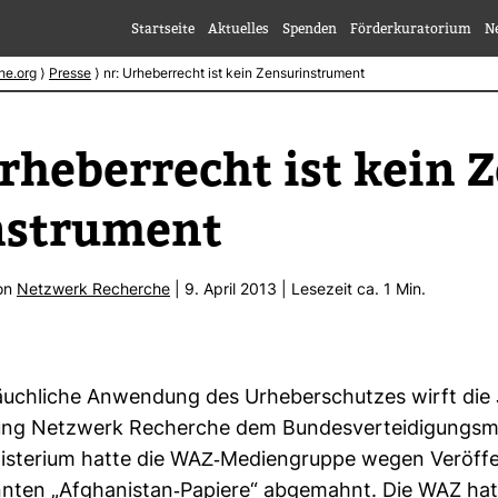
Startseite
Aktuelles
Spenden
Förderkuratorium
N
he.org
⟩
Presse
⟩
nr: Urheberrecht ist kein Zensurinstrument
rhe­ber­recht ist kein 
n­stru­ment
von
Netz­werk Recherche
| 9. April 2013 | Lese­zeit ca. 1 Min.
äuch­liche Anwen­dung des Urhe­ber­schutzes wirft die J
­gung Netz­werk Recherche dem Bun­des­ver­tei­di­gungs­mi­
is­te­rium hatte die WAZ-​Medi­en­gruppe wegen Ver­öf­fe
nten „Afgha­ni­stan-​Papiere“ abge­mahnt. Die WAZ hatt