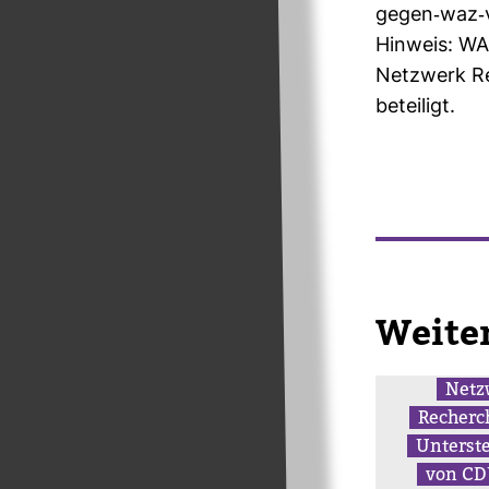
gegen-​waz-​
Hin­weis: WA
Netz­werk Re
betei­ligt.
Wei­te
Netz
Recherc
Unter­st
von C