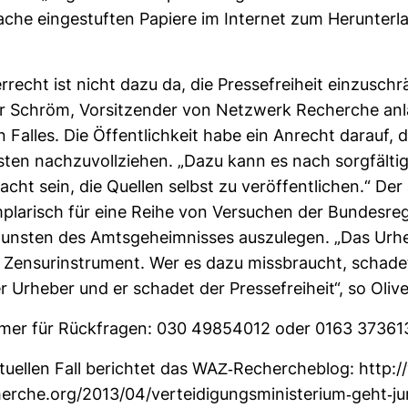
sache ein­ge­stuften Papiere im Internet zum Her­un­ter­
­recht ist nicht dazu da, die Pres­se­frei­heit ein­zu­sch
er Schröm, Vor­sit­zender von Netz­werk Recherche anlä
n Falles. Die Öffent­lich­keit habe ein Anrecht darauf, 
isten nach­zu­voll­ziehen. „Dazu kann es nach sorg­fäl­ti
cht sein, die Quellen selbst zu ver­öf­fent­li­chen.“ Der 
­pla­risch für eine Reihe von Ver­su­chen der Bun­des­re­g
nsten des Amts­ge­heim­nisses aus­zu­legen. „Das Urhe
n Zen­sur­in­stru­ment. Wer es dazu miss­braucht, schad
 Urheber und er schadet der Pres­se­frei­heit“, so Oli
mmer für Rück­fragen: 030 49854012 oder 0163 37361
u­ellen Fall berichtet das WAZ-​Recher­che­blog: http
rche.org/2013/04/ver­tei­di­gungs­mi­nis­te­rium-​geht-​juri