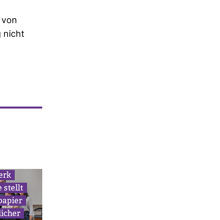
d von
 nicht
erk
 stellt
­pa­pier
i­cher