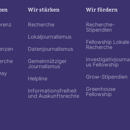
zen
Wir stärken
Wir fördern
erenz
Recherche
Recherche-
Stipendien
Lokaljournalismus
Fellowship Lokale
Recherche
enzen
Datenjournalismus
Investigativjourna
erche
Gemeinnütziger
us Fellowship
Journalismus
Day
Grow-Stipendien
Helpline
Greenhouse
Informationsfreiheit
Fellowship
und Auskunftsrechte