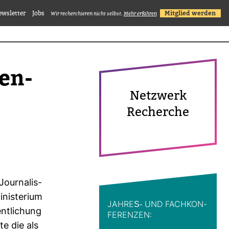
ewsletter
Jobs
Mitglied werden
Wir recherchieren nicht selbst.
Mehr erfahren
Zen­
Netz­werk
Recherche
our­na­lis­
nis­te­rium
JAHRES-​ UND FACH­KON­
nt­li­chung
FE­RENZEN:
e die als