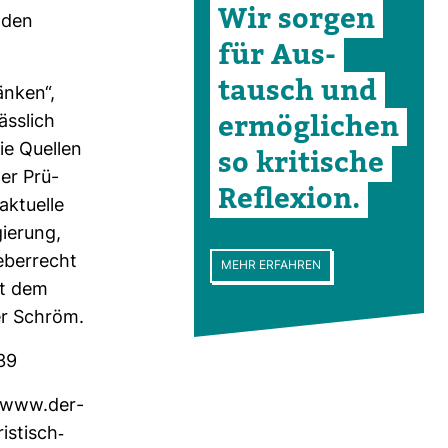
Wir sorgen
laden
für Aus­
tausch und
ränken“,
ermög­li­chen
ss­lich
die Quellen
so kri­ti­sche
ger Prü­
Refle­xion.
aktu­elle
ie­rung,
­ber­recht
MEHR ERFAHREN
et dem
ver Schröm.
39
://www.der­
s­tisch-​