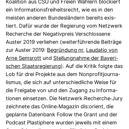
Koali­tion aus CSU und Freien Wäh­lern blo­ckiert
ein Infor­ma­ti­ons­frei­heits­recht, wie es in den
meisten anderen Bun­des­län­dern bereits exis­
tiert. Dafür wurde der Regie­rung vom Netz­werk
Recherche der Nega­tiv­preis Ver­schlos­sene
Auster 2019 ver­liehen (wei­ter­füh­rende Bei­träge
zur Auster 2019:
Begrün­dung nr
,
Lau­datio von
Arne Sems­rott
und
Stel­lung­nahme der Baye­ri­
schen Staats­re­gie­rung
). Auf die Kritik folgte das
Lob für drei Pro­jekte aus dem Non­pro­fit­jour­na­
lismus, die sich auf unter­schied­liche Weise für
die Frei­gabe von und den Zugang zu Infor­ma­
tionen ein­setzen. Die Netz­werk-​Recherche-​Jury
zeich­nete das Online-​Magazin dis:orient, die
geplante Daten­bank Follow the Grant und der
Pod­cast Plas­ti­phere wurden jeweils mit einem