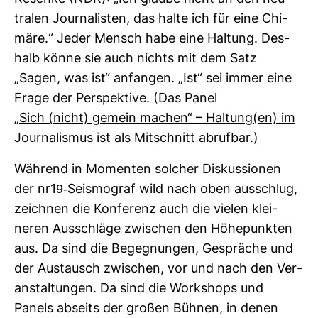
tralen Jour­na­listen, das halte ich für eine Chi­
märe.“ Jeder Mensch habe eine Hal­tung. Des­
halb könne sie auch nichts mit dem Satz
„Sagen, was ist“ anfangen. „Ist“ sei immer eine
Frage der Per­spek­tive. (Das Panel
„Sich (nicht) gemein machen“ – Hal­tung(en) im
Jour­na­lismus
ist als Mit­schnitt abrufbar.)
Wäh­rend in Momenten sol­cher Dis­kus­sionen
der nr19-​Seis­mo­graf wild nach oben aus­schlug,
zeichnen die Kon­fe­renz auch die vielen klei­
neren Aus­schläge zwi­schen den Höhe­punkten
aus. Da sind die Begeg­nungen, Gespräche und
der Aus­tausch zwi­schen, vor und nach den Ver­
an­stal­tungen. Da sind die Work­shops und
Panels abseits der großen Bühnen, in denen