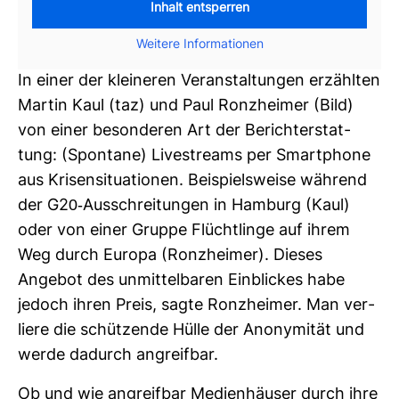
Inhalt entsperren
Wei­tere Infor­ma­tionen
In einer der klei­neren Ver­an­stal­tungen erzählten
Martin Kaul (taz) und Paul Ron­zheimer (Bild)
von einer beson­deren Art der Bericht­erstat­
tung: (Spon­tane) Live­streams per Smart­phone
aus Kri­sen­si­tua­tionen. Bei­spiels­weise wäh­rend
der G20-​Aus­schrei­tungen in Ham­burg (Kaul)
oder von einer Gruppe Flücht­linge auf ihrem
Weg durch Europa (Ron­zheimer). Dieses
Angebot des unmit­tel­baren Ein­bli­ckes habe
jedoch ihren Preis, sagte Ron­zheimer. Man ver­
liere die schüt­zende Hülle der Anony­mität und
werde dadurch angreifbar.
Ob und wie angreifbar Medi­en­häuser durch ihre