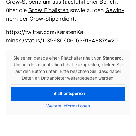
Grow-​Sti­pen­dium aus (aus­führ­li­cher Bericht
über die
Grow-​Fina­listen
sowie zu den
Gewin­
nern der Grow-​Sti­pen­dien
).
https://twitter.com/Kars­ten­Ka­
minski/status/1139980606169919488?s=20
Sie sehen gerade einen Platz­hal­ter­in­halt von
Stan­dard
.
Um auf den eigent­li­chen Inhalt zuzu­greifen, kli­cken Sie
auf den Button unten. Bitte beachten Sie, dass dabei
Daten an Dritt­an­bieter wei­ter­ge­geben werden.
Inhalt entsperren
Wei­tere Infor­ma­tionen