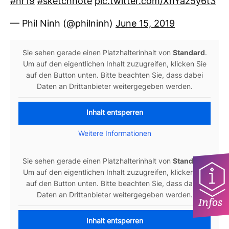
#nr19
#sketch­note
pic.twitter.com/XhYaz5y6t3
— Phil Ninh (@philninh)
June 15, 2019
Sie sehen gerade einen Platz­hal­ter­in­halt von
Stan­dard
.
Um auf den eigent­li­chen Inhalt zuzu­greifen, kli­cken Sie
auf den Button unten. Bitte beachten Sie, dass dabei
Daten an Dritt­an­bieter wei­ter­ge­geben werden.
Inhalt entsperren
Wei­tere Infor­ma­tionen
Sie sehen gerade einen Platz­hal­ter­in­halt von
Stan­dard
.
Um auf den eigent­li­chen Inhalt zuzu­greifen, kli­cken Sie
auf den Button unten. Bitte beachten Sie, dass dabei
Daten an Dritt­an­bieter wei­ter­ge­geben werden.
Infos
Inhalt entsperren