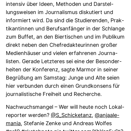
intensiv über Ideen, Methoden und Dar­stel­
lungs­weisen im Jour­na­lismus dis­ku­tiert und
infor­miert wird. Da sind die Stu­die­renden, Prak­
ti­kan­tinnen und Berufs­an­fänger in der Schlange
zum Buffet, an den Bier­ti­schen und im Publikum
direkt neben den Chef­re­dak­teu­rinnen großer
Medi­en­häuser und vielen erfah­renen Jour­na­
listen. Gerade Letz­teres sei eine der Beson­der­
heiten der Kon­fe­renz, sagte Marmor in seiner
Begrü­ßung am Samstag: Junge und Alte seien
hier ver­bunden durch einen Grund­kon­sens für
jour­na­lis­ti­sche Frei­heit und Recherche.
Nach­wuchs­mangel – Wer will heute noch Lokal­
re­porter werden?
@S_Schi­cketanz
,
@anja­ale­
mania
, Ste­fanie Zenke und Andreas Wolfes