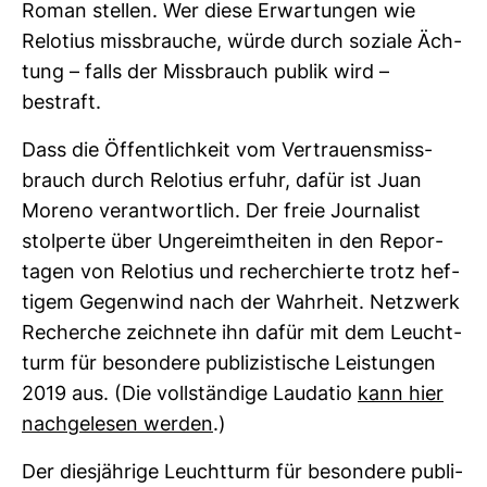
Roman stellen. Wer diese Erwar­tungen wie
Relo­tius miss­brauche, würde durch soziale Äch­
tung – falls der Miss­brauch publik wird –
bestraft.
Dass die Öffent­lich­keit vom Ver­trau­ens­miss­
brauch durch Relo­tius erfuhr, dafür ist Juan
Moreno ver­ant­wort­lich. Der freie Jour­na­list
stol­perte über Unge­reimt­heiten in den Repor­
tagen von Relo­tius und recher­chierte trotz hef­
tigem Gegen­wind nach der Wahr­heit. Netz­werk
Recherche zeich­nete ihn dafür mit dem Leucht­
turm für beson­dere publi­zis­ti­sche Leis­tungen
2019 aus. (Die voll­stän­dige Lau­datio
kann hier
nach­ge­lesen werden
.)
Der dies­jäh­rige Leucht­turm für beson­dere publi­