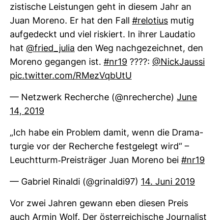
zis­ti­sche Leis­tungen geht in diesem Jahr an
Juan Moreno. Er hat den Fall
#relo­tius
mutig
auf­ge­deckt und viel ris­kiert. In ihrer Lau­datio
hat
@fried_julia
den Weg nach­ge­zeichnet, den
Moreno gegangen ist.
#nr19
????:
@Nick­Jaussi
pic.twitter.com/RMezVqbUtU
— Netz­werk Recherche (@nre­cherche)
June
14, 2019
„Ich habe ein Pro­blem damit, wenn die Dra­ma­
turgie vor der Recherche fest­ge­legt wird“ –
Leucht­turm-​Preis­träger Juan Moreno bei
#nr19
— Gabriel Rinaldi (@gri­naldi97)
14. Juni 2019
Vor zwei Jahren gewann eben diesen Preis
auch Armin Wolf. Der öster­rei­chi­sche Jour­na­list