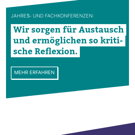
JAHRES-​ UND FACH­KON­FE­RENZEN:
Wir sorgen für Aus­tausch
und ermög­li­chen so kri­ti­
sche Refle­xion.
MEHR ERFAHREN