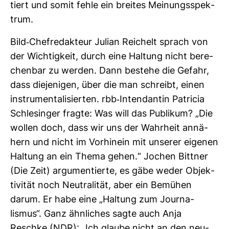
tiert und somit fehle ein breites Mei­nungs­spek­
trum.
Bild-​Chef­re­dak­teur Julian Rei­chelt sprach von
der Wich­tig­keit, durch eine Hal­tung nicht bere­
chenbar zu werden. Dann bestehe die Gefahr,
dass die­je­nigen, über die man schreibt, einen
instru­men­ta­li­sierten. rbb-​Inten­dantin Patricia
Schle­singer fragte: Was will das Publikum? „Die
wollen doch, dass wir uns der Wahr­heit annä­
hern und nicht im Vor­hinein mit unserer eigenen
Hal­tung an ein Thema gehen.“ Jochen Bittner
(Die Zeit) argu­men­tierte, es gäbe weder Objek­
ti­vität noch Neu­tra­lität, aber ein Bemühen
darum. Er habe eine „Hal­tung zum Jour­na­
lismus“. Ganz ähn­li­ches sagte auch Anja
Reschke (NDR): „Ich glaube nicht an den neu­