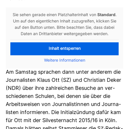
Sie sehen gerade einen Platz­hal­ter­in­halt von
Stan­dard
.
Um auf den eigent­li­chen Inhalt zuzu­greifen, kli­cken Sie
auf den Button unten. Bitte beachten Sie, dass dabei
Daten an Dritt­an­bieter wei­ter­ge­geben werden.
Inhalt entsperren
Wei­tere Infor­ma­tionen
Am Samstag spra­chen dann unter anderem die
Jour­na­listen Klaus Ott (SZ) und Chris­tian Deker
(NDR) über ihre zahl­rei­chen Besuche an ver­
schie­denen Schulen, bei denen sie über die
Arbeits­weisen von Jour­na­lis­tinnen und Jour­na­
listen infor­mieren. Die Initi­al­zün­dung dafür kam
für Ott mit der Sil­ves­ter­nacht 2015/16 in Köln.
Damals hätten selbst Stamm­leser die SZ-​Redak­