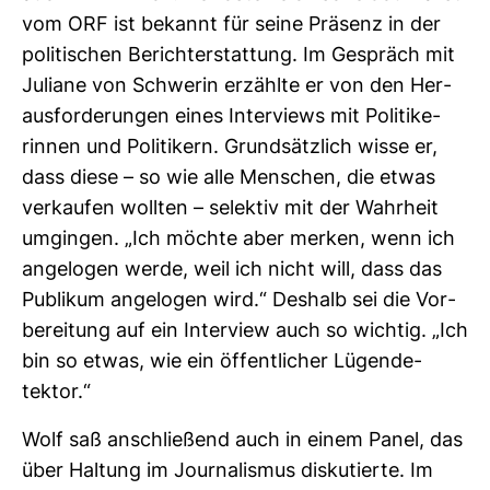
vom ORF ist bekannt für seine Prä­senz in der
poli­ti­schen Bericht­erstat­tung. Im Gespräch mit
Juliane von Schwerin erzählte er von den Her­
aus­for­de­rungen eines Inter­views mit Poli­ti­ke­
rinnen und Poli­ti­kern. Grund­sätz­lich wisse er,
dass diese – so wie alle Men­schen, die etwas
ver­kaufen wollten – selektiv mit der Wahr­heit
umgingen. „Ich möchte aber merken, wenn ich
ange­logen werde, weil ich nicht will, dass das
Publikum ange­logen wird.“ Des­halb sei die Vor­
be­rei­tung auf ein Inter­view auch so wichtig. „Ich
bin so etwas, wie ein öffent­li­cher Lügen­de­
tektor.“
Wolf saß anschlie­ßend auch in einem Panel, das
über Hal­tung im Jour­na­lismus dis­ku­tierte. Im