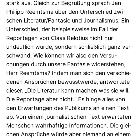
stark aus. Gleich zur Begrü­ßung sprach Jan
Philipp Reem­tsma über den Unter­schied zwi­
schen Lite­ratur/Fan­tasie und Jour­na­lismus. Ein
Unter­schied, der bei­spiels­weise im Fall der
Repor­tagen von Claas Relo­tius nicht nur
undeut­lich wurde, son­dern schließ­lich ganz ver­
schwand. Wie können wir also den Ver­su­
chungen durch unsere Fan­tasie wider­stehen,
Herr Reem­tsma? Indem man sich den ver­schie­
denen Ansprü­chen bewusst­werde, ant­wor­tete
dieser. „Die Lite­ratur kann machen was sie will.
Die Repor­tage aber nicht.“ Es hinge alles von
den Erwar­tungen des Publi­kums an einen Text
ab. Von einem jour­na­lis­ti­schen Text erwar­teten
Men­schen wahr­haf­tige Infor­ma­tionen. Die glei­
chen Ansprüche würde aber nie­mand an einem