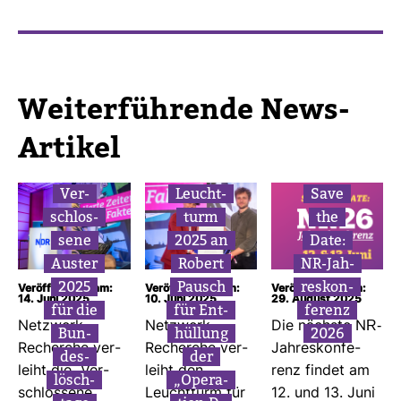
Wei­ter­füh­rende News-​
Artikel
Ver­
Leucht­
Save
schlos­
turm
the
sene
2025 an
Date:
Auster
Robert
NR-​Jah­
2025
Pausch
res­kon­
Veröffentlicht am:
Veröffentlicht am:
Veröffentlicht am:
14. Juni 2025
10. Juni 2025
29. August 2025
für die
für Ent­
fe­renz
Netz­werk
Netz­werk
Die nächste NR-​
Bun­
hül­lung
2026
Recherche ver­
Recherche ver­
Jah­res­kon­fe­
des­
der
leiht die „Ver­
leiht den
renz findet am
lösch­
„Ope­ra­
schlos­sene
Leucht­turm für
12. und 13. Juni