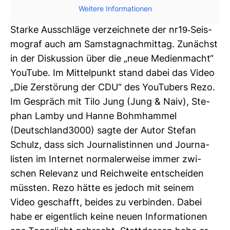
Wei­tere Infor­ma­tionen
Starke Aus­schläge ver­zeich­nete der nr19-​Seis­
mo­graf auch am Sams­tag­nach­mittag. Zunächst
in der Dis­kus­sion über die „neue Medi­en­macht“
You­Tube. Im Mit­tel­punkt stand dabei das Video
„Die Zer­stö­rung der CDU“ des You­Tubers Rezo.
Im Gespräch mit Tilo Jung (Jung & Naiv), Ste­
phan Lamby und Hanne Bohm­hammel
(Deutsch­land3000) sagte der Autor Stefan
Schulz, dass sich Jour­na­lis­tinnen und Jour­na­
listen im Internet nor­ma­ler­weise immer zwi­
schen Rele­vanz und Reich­weite ent­scheiden
müssten. Rezo hätte es jedoch mit seinem
Video geschafft, beides zu ver­binden. Dabei
habe er eigent­lich keine neuen Infor­ma­tionen