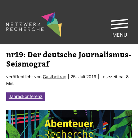
MENU
nr19: Der deut­sche Jour­na­lismus-​
Seis­mo­graf
ver­öf­fent­licht von
Gast­bei­trag
| 25. Juli 2019 | Lese­zeit ca. 8
Min.
Jahreskonferenz