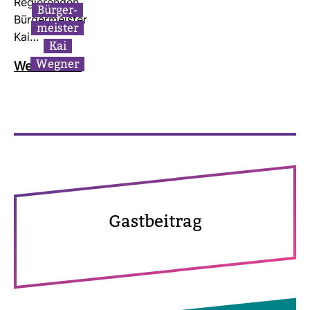
Regie­renden
Bür­ger­
Bür­ger­meister
meister
Kai…
Kai
Wegner
Wei­ter­lesen
Gast­bei­trag