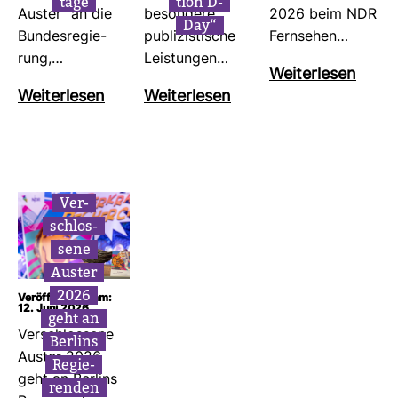
tage
tion D-
Auster“ an die
beson­dere
2026 beim NDR
Day“
Bun­des­re­gie­
publi­zis­ti­sche
Fern­sehen…
rung,…
Leis­tungen…
Wei­ter­lesen
Wei­ter­lesen
Wei­ter­lesen
Ver­
schlos­
sene
Auster
2026
Veröffentlicht am:
12. Juni 2026
geht an
Ver­schlos­sene
Ber­lins
Auster 2026
Regie­
geht an Ber­lins
renden