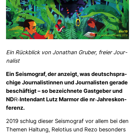
Ein Rück­blick von Jona­than Gruber, freier Jour­
na­list
Ein Seis­mo­graf, der anzeigt, was deutsch­spra­
chige Jour­na­lis­tinnen und Jour­na­listen gerade
beschäf­tigt – so bezeich­nete Gast­geber und
NDR-​Inten­dant Lutz Marmor die nr-​Jah­res­kon­
fe­renz.
2019 schlug dieser Seis­mo­graf vor allem bei den
Themen Hal­tung, Relo­tius und Rezo beson­ders