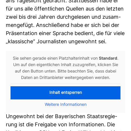
ans Tages­licht gebracht. Statt­dessen habe er
für uns alle öffent­li­chen Quellen aus den letzten
zwei bis drei Jahren durch­ge­lesen und zusam­
men­ge­fügt. Anschlie­ßend habe er sich bei der
Prä­sen­ta­tion einer Sprache bedient, die für viele
„klas­si­sche“ Jour­na­listen unge­wohnt sei.
Sie sehen gerade einen Platz­hal­ter­in­halt von
Stan­dard
.
Um auf den eigent­li­chen Inhalt zuzu­greifen, kli­cken Sie
auf den Button unten. Bitte beachten Sie, dass dabei
Daten an Dritt­an­bieter wei­ter­ge­geben werden.
Inhalt entsperren
Wei­tere Infor­ma­tionen
Unge­wohnt bei der Baye­ri­schen Staats­re­gie­
rung ist die Frei­gabe von Infor­ma­tionen. Die