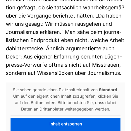
tion gefragt, ob sie tat­säch­lich wahr­heits­gemäß
über die Vor­gänge berichtet hätten. „Da haben
wir uns gesagt: Wir müssen raus­gehen und
Jour­na­lismus erklären.“ Man sähe beim jour­na­
lis­ti­schen End­pro­dukt eben nicht, welche Arbeit
dahin­ter­stecke. Ähn­lich argu­men­tierte auch
Deker: Aus eigener Erfah­rung beruhten Lügen­
presse-​Vor­würfe oft­mals nicht auf Miss­trauen,
son­dern auf Wis­sens­lü­cken über Jour­na­lismus.
Sie sehen gerade einen Platz­hal­ter­in­halt von
Stan­dard
.
Um auf den eigent­li­chen Inhalt zuzu­greifen, kli­cken Sie
auf den Button unten. Bitte beachten Sie, dass dabei
Daten an Dritt­an­bieter wei­ter­ge­geben werden.
Inhalt entsperren