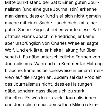
Mit­tel­punkt stand der Satz: Einen guten Jour­
na­listen [und eine gute Jour­na­listin] erkenne
man daran, dass er [und sie] sich nicht gemein
mache mit einer Sache – auch nicht mit einer
guten Sache. Zuge­schrieben würde dieser Satz
oft­mals Hanns Joa­chim Fried­richs, er käme
aber ursprüng­lich von Charles Wheeler, sagte
Wolf. Und erklärte, er hielte Hal­tung für über­
schätzt. Es gäbe unter­schied­liche Formen von
Jour­na­lismus. Wäh­rend ein Kom­mentar Hal­tung
brauche, käme es bei­spiels­weise in einem Inter­
view auf die Fragen an. Zudem sei das Pro­blem
des Jour­na­lismus nicht, dass es Hal­tungen
gäbe, son­dern dass diese sich zu stark
ähnelten. Es würden zu viele Jour­na­lis­tinnen
und Jour­na­listen aus dem­selben Milieu rekru­