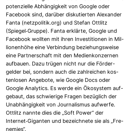
poten­zi­elle Abhän­gig­keit von Google oder
Face­book sind, dar­über dis­ku­tierten Alex­ander
Fanta (netz­po­litik.org) und Stefan Ott­litz
(Spiegel-​Gruppe). Fanta erklärte, Google und
Face­book wollten mit ihren Inves­ti­tionen in Mil­
lio­nen­höhe eine Ver­bin­dung bezie­hungs­weise
eine Part­ner­schaft mit den Medi­en­kon­zernen
auf­bauen. Dazu trügen nicht nur die För­der­
gelder bei, son­dern auch die zahl­rei­chen kos­
ten­losen Ange­bote, wie Google Docs oder
Google Ana­ly­tics. Es werde ein Öko­system auf­
ge­baut, das schwie­rige Fragen bezüg­lich der
Unab­hän­gig­keit von Jour­na­lismus auf­werfe.
Ott­litz nannte dies die „Soft Power“ der
Internet-​Giganten und bezeich­nete sie als „Fre­
ne­mies“.