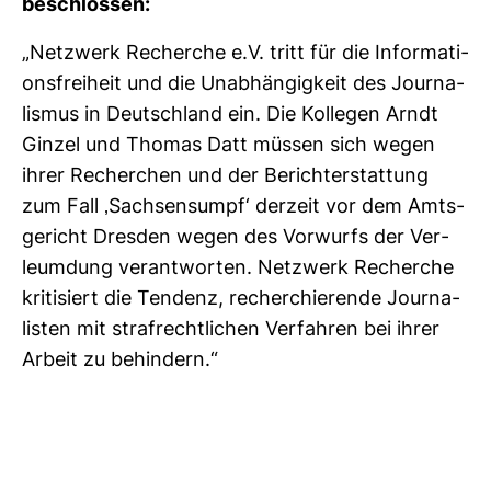
beschlossen:
„Netz­werk Recherche e.V. tritt für die Infor­ma­ti­
ons­frei­heit und die Unab­hän­gig­keit des Jour­na­
lismus in Deutsch­land ein. Die Kol­legen Arndt
Ginzel und Thomas Datt müssen sich wegen
ihrer Recher­chen und der Bericht­erstat­tung
zum Fall ‚Sach­sen­sumpf‘ der­zeit vor dem Amts­
ge­richt Dresden wegen des Vor­wurfs der Ver­
leum­dung ver­ant­worten. Netz­werk Recherche
kri­ti­siert die Ten­denz, recher­chie­rende Jour­na­
listen mit straf­recht­li­chen Ver­fahren bei ihrer
Arbeit zu behin­dern.“