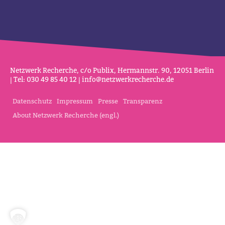
Netz­werk Recherche, c/o Publix, Her­mannstr. 90, 12051 Berlin
| Tel: 030 49 85 40 12 |
info@netz­werk­re­cherche.de
Datenschutz
Impressum
Presse
Transparenz
About Netzwerk Recherche (engl.)