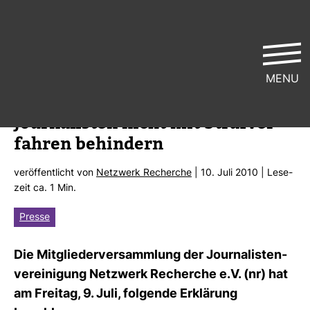
MENU
Jour­na­listen nicht mit Straf­ver­
fahren behin­dern
ver­öf­fent­licht von
Netz­werk Recherche
| 10. Juli 2010 | Lese­
zeit ca. 1 Min.
Presse
Die Mit­glie­der­ver­samm­lung der Jour­na­lis­ten­
ver­ei­ni­gung Netz­werk Recherche e.V. (nr) hat
am Freitag, 9. Juli, fol­gende Erklä­rung