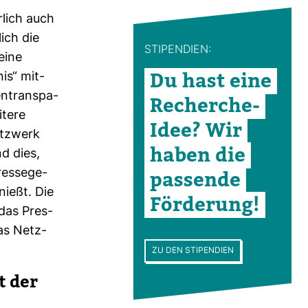
r­lich auch
lich die
STI­PEN­DIEN:
eine
Du hast eine
nis“ mit­
n­trans­pa­
Recherche-​
­tere
Idee? Wir
etz­werk
haben die
nd dies,
es­se­ge­
pas­sende
nießt. Die
För­de­rung!
 das Pres­
das Netz­
ZU DEN STIPENDIEN
t der