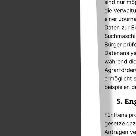
sind nur mög­
die Ver­wal­t
einer Jour­na
Daten zur EU
Such­ma­schi
Bürger prüfe
Daten­ana­lys
wäh­rend die 
Agrar­för­de­
ermög­licht s
bei­spielen de
5. En
Fünf­tens pro­
ge­setze daz
Anträgen ver