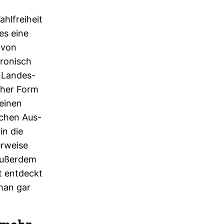
l­frei­heit
 es eine
 von
ro­nisch
 Lan­des­
­cher Form
 einen
i­chen Aus­
in die
r­weise
. Außerdem
ht ent­deckt
man gar