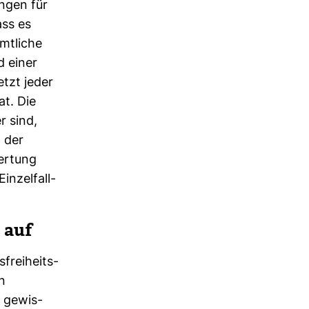
ungen für
ass es
mt­liche
d einer
etzt jeder
at. Die
r sind,
n der
wer­tung
n­zel­fall­
 auf
­frei­heits­
n
o gewis­