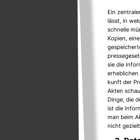
Ein zen­trale
lässt, in we
schnelle mün
Kopien, eine
gespei­chert
pres­se­ge­s
sie die Info
erheb­li­chen
kunft der Pr
Akten schaue
Dinge, die de
ist die Infor­
man beim Ak
nicht geziel