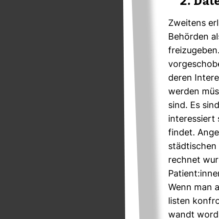
2. Dat
Zwei­tens er
Behörden als
frei­zu­gebe
vor­ge­schobe
deren Inter
werden müsse
sind. Es sin
inter­es­sier
findet. Ange
städ­ti­sche
rechnet wurd
Patient:inne
Wenn man abe
listen kon­f
wandt worden