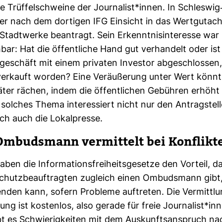
 Trüf­fel­schweine der Jour­na­list*innen. In Schleswig-
er nach dem dor­tigen IFG Ein­sicht in das Wert­gut­a
Stadt­werke bean­tragt. Sein Erkennt­nis­in­ter­esse war 
hbar: Hat die öffent­liche Hand gut ver­han­delt oder ist
ts­ge­schäft mit einem pri­vaten Investor abge­schlossen,
er­kauft worden? Eine Ver­äu­ße­rung unter Wert könnt
später rächen, indem die öffent­li­chen Gebühren erhöh
sol­ches Thema inter­es­siert nicht nur den Antrag­stell
ich auch die Lokal­presse.
Ombuds­mann ver­mit­telt bei Kon­flikt
ben die Infor­ma­ti­ons­frei­heits­ge­setze den Vor­teil, d
chutz­be­auf­tragten zugleich einen Ombuds­mann gibt
den kann, sofern Pro­bleme auf­treten. Die Ver­mitt­l
tung ist kos­tenlos, also gerade für freie Jour­na­list*in
Gibt es Schwie­rig­keiten mit dem Aus­kunfts­an­spruch n