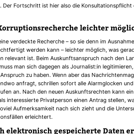
Der Fort­schritt ist hier also die Kon­sul­ta­ti­ons­pflicht
Kor­rup­ti­ons­re­cherche leichter mög­li
t eine ver­deckte Recherche – so sie denn im Aus­nah­me­
cht­fer­tigt werden kann – leichter mög­lich, was gera
llen rele­vant ist. Beim Aus­kunfts­an­spruch nach den La
muss man sich dagegen als Jour­na­list:in legi­ti­mieren
 Anspruch zu haben. Wenn aber das Nach­rich­ten­ma­g
endwo anfragt, schrillen sofort alle Alarm­glo­cken u
 laufen an. Nach den neuen Aus­kunfts­rechten kann ein
als inter­es­sierte Pri­vat­person einen Antrag stellen, w
oviel Auf­merk­sam­keit nach sich zieht und die Unter­
­ons­fällen erleich­tert.
h elek­tro­nisch gespei­cherte Daten e