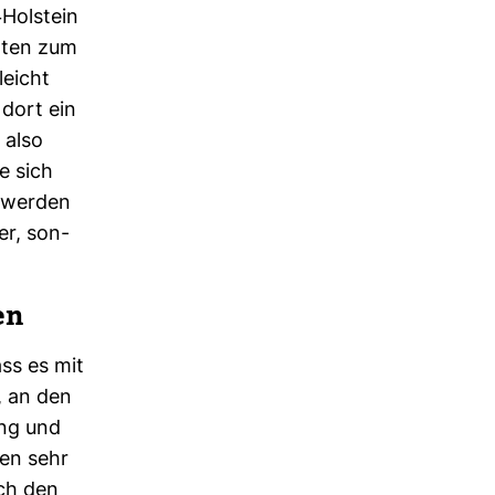
​Hol­stein
chten zum
leicht
 dort ein
 also
e sich
t werden
er, son­
en
ass es mit
, an den
ung und
nen sehr
ach den