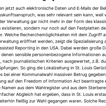
llen jetzt auch elek­tro­ni­sche Daten und E-​Mails der 
s­kunfts­an­spruch, was sehr rele­vant sein kann, weil v
der Ver­wal­tung gar nicht mehr in der Form des klas­si
rs exis­tieren, son­dern nur noch auf den Fest­platten d
r. Welche Recher­che­mög­lich­keiten mit dem Zugriff 
­wal­tung eröffnet werden, zeigt die Spe­zia­li­sie­rung 
Assisted Repor­ting in den USA. Dabei werden große 
denen sen­sible per­so­nen­be­zo­gene Infor­ma­tionen au
nach jour­na­lis­ti­schen Kri­te­rien aus­ge­wertet, z.B. d
üp­fungen. So ging die Lokal­zei­tung in St. Louis Gerü
s bei einer Kom­mu­nal­wahl mas­siven Betrug gegeben
ung auf den Freedom of Infor­ma­tion Act bean­tragte 
 Namen aus dem Wahl­re­gister und aus dem Ster­be­re­
n­fa­cher Abgleich hat ergeben, dass in St. Louis erstau
ei­terhin fleißig zur Wahl gegangen waren. Solche Re