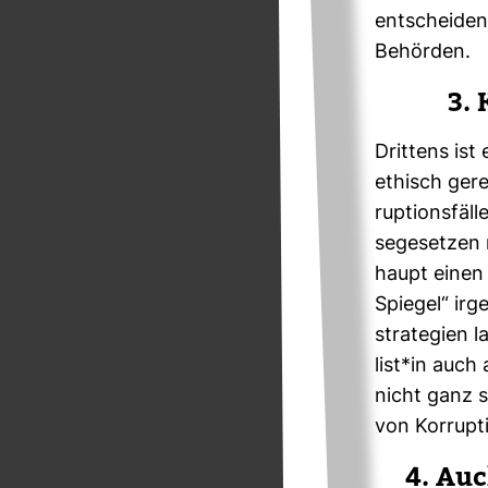
ent­scheiden. 
Behörden.
3. 
Drit­tens is
ethisch gere
rup­ti­ons­fä
se­ge­setzen 
haupt einen
Spiegel“ irg
stra­te­gien
list*in auch 
nicht ganz s
von Kor­rup­ti
4. Auc