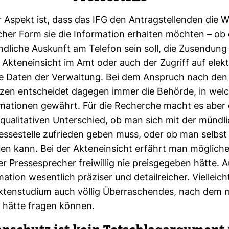
r Aspekt ist, dass das IFG den Antrag­stel­lenden die Wah
l­cher Form sie die Infor­ma­tion erhalten möchten – ob
d­liche Aus­kunft am Telefon sein soll, die Zusen­dung
 Akten­ein­sicht im Amt oder auch der Zugriff auf elek­t
e Daten der Ver­wal­tung. Bei dem Anspruch nach den
etzen ent­scheidet dagegen immer die Behörde, in wel
r­ma­tionen gewährt. Für die Recherche macht es aber
 qua­li­ta­tiven Unter­schied, ob man sich mit der münd­l
es­se­stelle zufrieden geben muss, oder ob man selbst 
n kann. Bei der Akten­ein­sicht erfährt man mög­li­che
r Pres­se­spre­cher frei­willig nie preis­ge­geben hätte
ma­tion wesent­lich prä­ziser und detail­rei­cher. Viel­leic
ten­stu­dium auch völlig Über­ra­schendes, nach dem 
t hätte fragen können.