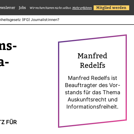
ewsletter
Jobs
Mitglied werden
Wir recherchieren nicht selbst.
Mehr erfahren
iheitsgesetz (IFG) Journalist:innen?
ns­
Man­fred
a­
Redelfs
Man­fred Redelfs ist
Beauf­tragter des Vor­
stands für das Thema
Aus­kunfts­recht und
Infor­ma­ti­ons­frei­heit.
TZ FÜR