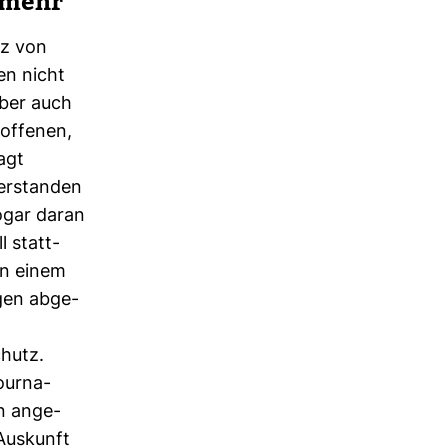
t mehr
tz von
en nicht
aber auch
of­fenen,
agt
er­standen
sogar daran
l statt­
in einem
ngen abge­
chutz.
ur­na­
en ange­
Aus­kunft