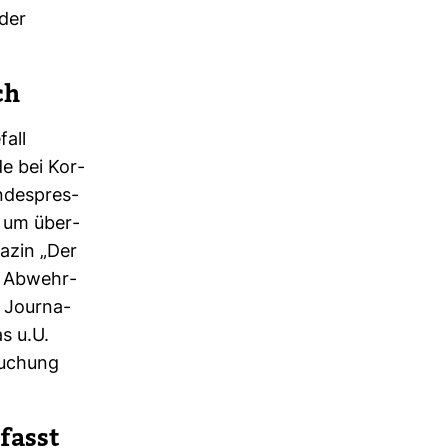
 der
ch
fall
de bei Kor­
n­des­pres­
, um über­
azin „Der
nd Abwehr­
 Jour­na­
as u.U.
su­chung
rfasst