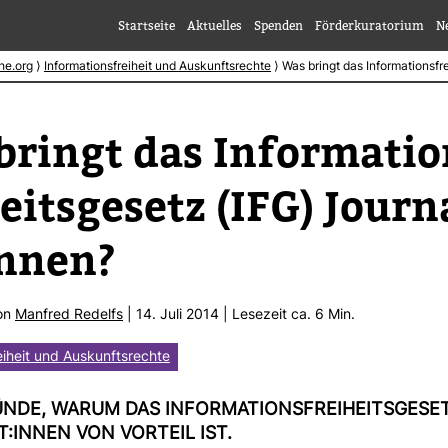
Startseite
Aktuelles
Spenden
Förderkuratorium
N
he.org
⟩
Informationsfreiheit und Auskunftsrechte
⟩
Was bringt das Informationsfre
ringt das Infor­ma­ti­o
heits­ge­setz (IFG) Jour­n
innen?
von
Man­fred Redelfs
| 14. Juli 2014 | Lese­zeit ca. 6 Min.
eiheit und Auskunftsrechte
NDE, WARUM DAS INFOR­MA­TI­ONS­FREI­HEITS­GE­SE
T:INNEN VON VOR­TEIL IST.