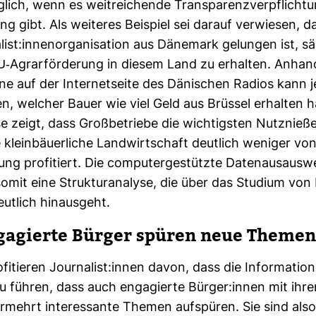
lich, wenn es weit­rei­chende Trans­pa­renz­ver­pflich­t
ung gibt. Als wei­teres Bei­spiel sei darauf ver­wiesen, d
­list:innen­or­ga­ni­sa­tion aus Däne­mark gelungen ist, sä
-​Agrar­för­de­rung in diesem Land zu erhalten. Anhan
ne auf der Inter­net­seite des Däni­schen Radios kann j
n, wel­cher Bauer wie viel Geld aus Brüssel erhalten h
e zeigt, dass Groß­be­triebe die wich­tigsten Nutz­nieße
klein­bäu­er­liche Land­wirt­schaft deut­lich weniger vo
rung pro­fi­tiert. Die com­pu­ter­ge­stützte Daten­aus­aus­
omit eine Struk­tur­ana­lyse, die über das Stu­dium von Ei
ut­lich hin­aus­geht.
ga­gierte Bürger spüren neue Themen
fi­tieren Jour­na­list:innen davon, dass die Infor­ma­ti­ons
u führen, dass auch enga­gierte Bürger:innen mit ihre
­mehrt inter­es­sante Themen auf­spüren. Sie sind als