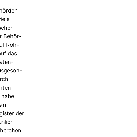
Behörden
iele
­schen
er Behör­
auf Roh­
auf das
Daten­
s­ge­son­
urch
chten
 habe.
ein
gister der
n­lich
cher­chen