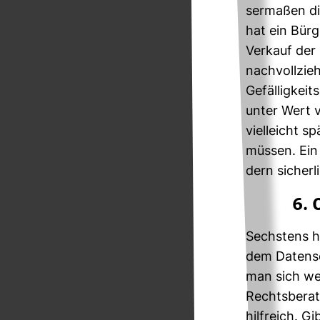
ser­maßen die
hat ein Bürg
Ver­kauf der 
nach­voll­zie
Gefäl­lig­kei
unter Wert v
viel­leicht 
müssen. Ein 
dern sicher­l
6. 
Sechs­tens ha
dem Daten­s
man sich wen
Rechts­be­ra­
hilf­reich. 