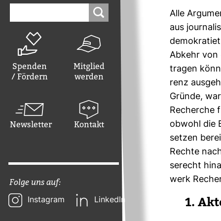
Suchen
Alle Argu­men
nach:
aus jour­na­li
demo­kra­tie­
Abkehr von o
Spenden
Mitglied
tragen können
/ Fördern
werden
renz aus­geh
Gründe, warum
Recherche für
Newsletter
Kontakt
obwohl die B
setzen berei
Rechte nach 
se­recht hin
werk Recher
Folge uns auf:
1. Akt
Instagram
LinkedIn