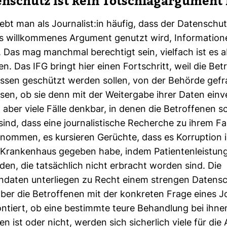
en­schutz ist kein Tot­schlag­ar­gu­men
lebt man als Jour­na­list:in häufig, dass der Daten­schu
 will­kom­menes Argu­ment genutzt wird, Infor­ma­tion
n. Das mag manchmal berech­tigt sein, viel­fach ist es 
n. Das IFG bringt hier einen Fort­schritt, weil die Betr
­essen geschützt werden sollen, von der Behörde gefr
n, ob sie denn mit der Wei­ter­gabe ihrer Daten ein­v
d aber viele Fälle denkbar, in denen die Betrof­fenen 
t sind, dass eine jour­na­lis­ti­sche Recherche zu ihrem Fal
­nommen, es kur­sieren Gerüchte, dass es Kor­rup­tion 
n Kran­ken­haus gegeben habe, indem Pati­en­ten­leis­tu
en, die tat­säch­lich nicht erbracht worden sind. Die
n­daten unter­liegen zu Recht einem strengen Daten­s
r die Betrof­fenen mit der kon­kreten Frage eines Jo
ron­tiert, ob eine bestimmte teure Behand­lung bei ihn
 ist oder nicht, werden sich sicher­lich viele für die 