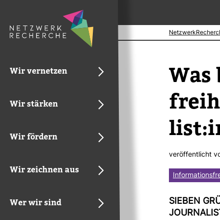
NetzwerkRecherc
Was b
Wir vernetzen
frei­
Wir stärken
list:
Wir fördern
ver­öf­fent­licht 
Wir zeichnen aus
Informationsfr
Wer wir sind
SIEBEN GRÜ
JOUR­NA­LIS