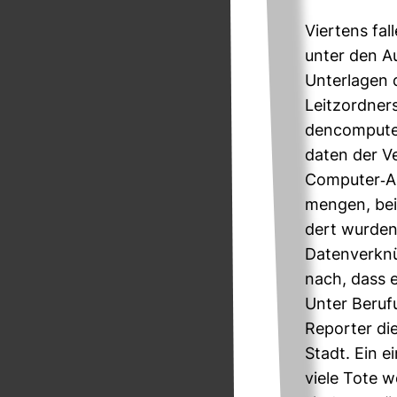
Vier­tens fa
unter den Au
Unter­lagen 
Leitz­ord­ne
den­com­pute
daten der Ver
Com­puter-​
mengen, bei 
dert wurden, 
Daten­ver­kn
nach, dass e
Unter Beru­f
Reporter die
Stadt. Ein ei
viele Tote w