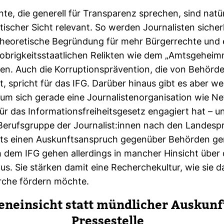
te, die gene­rell für Trans­pa­renz spre­chen, sind natü
s­ti­scher Sicht rele­vant. So werden Jour­na­listen sicher­
theo­re­ti­sche Begrün­dung für mehr Bür­ger­rechte und 
brig­keits­staat­li­chen Relikten wie dem „Amts­ge­heim
. Auch die Kor­rup­ti­ons­prä­ven­tion, die von Behör­de
t, spricht für das IFG. Dar­über hinaus gibt es aber wei
 sich gerade eine Jour­na­lis­ten­or­ga­ni­sa­tion wie N
 das Infor­ma­ti­ons­frei­heits­ge­setz enga­giert hat – u
erufs­gruppe der Jour­na­list:innen nach den Lan­des­pr
ts einen Aus­kunfts­an­spruch gegen­über Behörden ge
dem IFG gehen aller­dings in man­cher Hin­sicht über
aus. Sie stärken damit eine Recher­che­kultur, wie sie 
che för­dern möchte.
en­ein­sicht statt münd­li­cher Aus­kunf
Pres­se­stelle