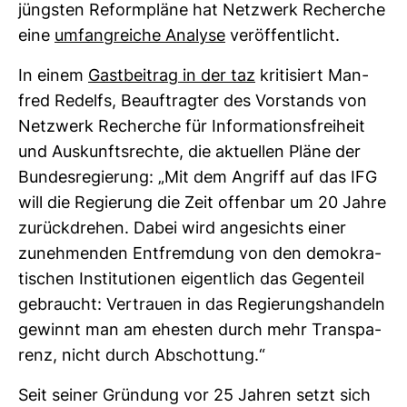
jüngsten Reform­pläne hat Netz­werk Recherche
eine
umfang­reiche Ana­lyse
ver­öf­fent­licht.
In einem
Gast­bei­trag in der taz
kri­ti­siert Man­
fred Redelfs, Beauf­tragter des Vor­stands von
Netz­werk Recherche für Infor­ma­ti­ons­frei­heit
und Aus­kunfts­rechte, die aktu­ellen Pläne der
Bun­des­re­gie­rung: „Mit dem Angriff auf das IFG
will die Regie­rung die Zeit offenbar um 20 Jahre
zurück­drehen. Dabei wird ange­sichts einer
zuneh­menden Ent­frem­dung von den demo­kra­
ti­schen Insti­tu­tionen eigent­lich das Gegen­teil
gebraucht: Ver­trauen in das Regie­rungs­han­deln
gewinnt man am ehesten durch mehr Trans­pa­
renz, nicht durch Abschot­tung.“
Seit seiner Grün­dung vor 25 Jahren setzt sich