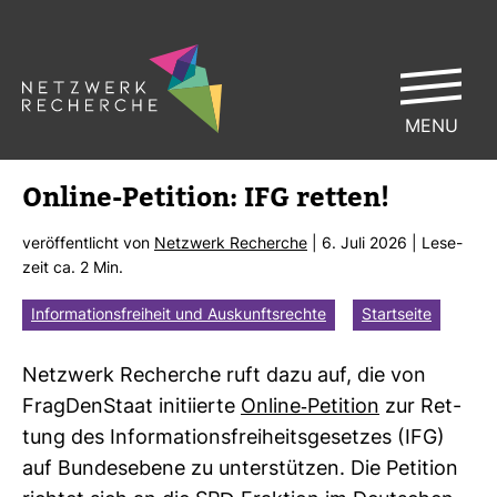
MENU
Online-​Peti­tion: IFG retten!
ver­öf­fent­licht von
Netz­werk Recherche
| 6. Juli 2026 | Lese­
zeit ca. 2 Min.
Informationsfreiheit und Auskunftsrechte
Startseite
Netz­werk Recherche ruft dazu auf, die von
Frag­Den­Staat initi­ierte
Online-​Peti­tion
zur Ret­
tung des Infor­ma­ti­ons­frei­heits­ge­setzes (IFG)
auf Bun­des­ebene zu unter­stützen. Die Peti­tion