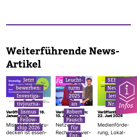
Wei­ter­füh­rende News-​
Artikel
Jetzt
Leucht­
SEED-​
bewerben:
turm
News­
Inves­ti­ga­
2025
letter
ti­vjour­na­
an
Nr. 37
Infos
lismus
Robert
Veröffentlicht am: 16.
Veröffentlicht am:
Veröffentlicht am:
Januar 2026
10. Juni 2025
22. Juni 2026
Fel­low­
Pausch
Miss­stände auf­zu­
Netz­werk
Medi­en­för­de­
ship 2026
für
de­cken ist essen­
Recherche ver­
rung, Lokal­
Ent­