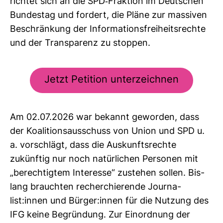
richtet sich an die SPD-​Frak­tion im Deut­schen
Bun­destag und for­dert, die Pläne zur mas­siven
Beschrän­kung der Infor­ma­ti­ons­frei­heits­rechte
und der Trans­pa­renz zu stoppen.
Jetzt Petition unterzeichnen
Am 02.07.2026 war bekannt geworden, dass
der Koali­ti­ons­aus­schuss von Union und SPD u.
a. vor­schlägt, dass die Aus­kunfts­rechte
zukünftig nur noch natür­li­chen Per­sonen mit
„berech­tigtem Inter­esse“ zustehen sollen. Bis­
lang brauchten recher­chie­rende Jour­na­
list:innen und Bürger:innen für die Nut­zung des
IFG keine Begrün­dung. Zur Ein­ord­nung der