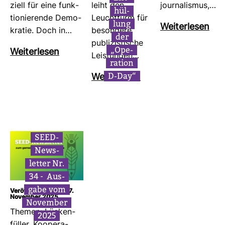
ziell für eine funk­
leiht den
jour­na­lismus,…
hül­
tio­nie­rende Demo­
Leucht­turm für
lung
Wei­ter­lesen
kratie. Doch in…
beson­dere
der
publi­zis­ti­sche
„Ope­
Wei­ter­lesen
Leis­tungen…
ra­tion
D-Day“
Wei­ter­lesen
SEED-​
News­
letter Nr.
34 –
Aus­
gabe vom
Veröffentlicht am: 27.
November 2025
November
Themen: Lücken­
2025
füller, Koope­ra­