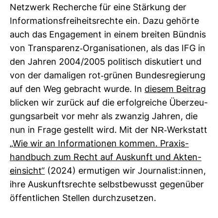
Netz­werk Recherche für eine Stär­kung der
Infor­ma­ti­ons­frei­heits­rechte ein. Dazu gehörte
auch das Enga­ge­ment in einem breiten Bündnis
von Trans­pa­renz-​Orga­ni­sa­tionen, als das IFG in
den Jahren 2004/2005 poli­tisch dis­ku­tiert und
von der dama­ligen rot-​grünen Bun­des­re­gie­rung
auf den Weg gebracht wurde. In
diesem Bei­trag
bli­cken wir zurück auf die erfolg­reiche Über­zeu­
gungs­ar­beit vor mehr als zwanzig Jahren, die
nun in Frage gestellt wird. Mit der NR-​​Werkstatt
„Wie wir an Infor­ma­tionen kommen. Pra­xis­
hand­buch zum Recht auf Aus­kunft und Akten­
ein­sicht“
(2024) ermu­tigen wir Jour­na­list:innen,
ihre Aus­kunfts­rechte selbst­be­wusst gegen­über
öffent­li­chen Stellen durch­zu­setzen.