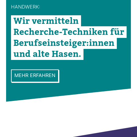
HAND­WERK:
Wir ver­mit­teln
Recherche-​Tech­niken für
Berufs­ein­steiger:innen
und alte Hasen.
MEHR ERFAHREN