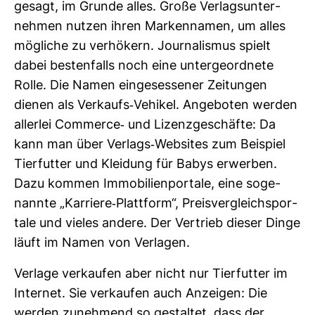
gesagt, im Grunde alles. Große Ver­lags­un­ter­
nehmen nutzen ihren Mar­ken­namen, um alles
mög­liche zu ver­hö­kern. Jour­na­lismus spielt
dabei bes­ten­falls noch eine unter­ge­ord­nete
Rolle. Die Namen ein­ge­ses­sener Zei­tungen
dienen als Ver­kaufs-​Vehikel. Ange­boten werden
allerlei Com­merce-​ und Lizenz­ge­schäfte: Da
kann man über Ver­lags-​Web­sites zum Bei­spiel
Tier­futter und Klei­dung für Babys erwerben.
Dazu kommen Immo­bi­li­en­por­tale, eine soge­
nannte „Kar­riere-​Platt­form“, Preis­ver­gleichs­por­
tale und vieles andere. Der Ver­trieb dieser Dinge
läuft im Namen von Ver­lagen.
Ver­lage ver­kaufen aber nicht nur Tier­futter im
Internet. Sie ver­kaufen auch Anzeigen: Die
werden zuneh­mend so gestaltet, dass der