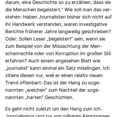
darum, eine Geschichte so zu erzählen, dass sie
die Men­schen begeis­tert.“ Wie soll man das ver­
stehen: Haben Jour­na­listen bisher sich nicht auf
ihr Hand­werk ver­standen, waren inves­ti­ga­tive
Berichte frü­herer Jahre lang­weilig geschrieben?
Oder: Sollen Leser „begeis­tert“ sein, wenn sie
zum Bei­spiel von der Miss­ach­tung der Men­
schen­rechte oder von Kor­rup­tion im großen Stil
erfahren? Auch einem ange­sehen Blatt wie
„jour­na­list“ kann einmal ein Satz miss­lingen. Ich
zitiere diesen nur, weil er einen relativ neuen
Trend offen­bart: Das ist der Hang zu soge­
nannten „wei­chen“ zum Nach­teil der soge­
nannten „harten“ Geschichten.
Es geht nicht zuletzt um den Hang zum Ich-​
Jour­na­lismus und zur von näheren Kennt­nissen