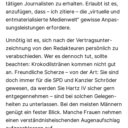
tätigen Jour­na­listen zu erhalten. Erlaubt ist es,
anzu­fügen, dass – ich zitiere – die „vir­tu­elle und
ent­ma­te­ria­li­sierte Medi­en­welt“ gewisse Anpas­
sungs­leis­tungen erfor­dere.
Unnötig ist es, sich nach der Ver­trags­un­ter­
zeich­nung von den Redak­teuren per­sön­lich zu
ver­ab­schieden. Wer es den­noch tut, sollte
beachten: Kro­ko­dils­tränen kommen nicht gut
an. Freund­liche Scherze – von der Art: Sie sind
doch immer für die SPD und Kanzler Schröder
gewesen, da werden Sie Hartz IV sicher gern
ent­ge­gen­nehmen – sind bei sol­chen Gele­gen­
heiten zu unter­lassen. Bei den meisten Män­nern
genügt ein fester Blick. Manche Frauen nehmen
einen ver­ständ­nis­hei­schenden Augen­auf­schlag