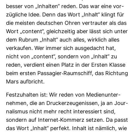
besser von „Inhalten“ reden. Das war eine vor­
züg­liche Idee. Denn das Wort „Inhalt“ klingt für
die meisten deut­schen Ohren ver­trauter als das
Wort „con­tent“, gleich­zeitig aber lässt sich unter
dem Rubrum „Inhalt“ auch alles, wirk­lich alles
ver­kaufen. Wer immer sich aus­ge­dacht hat,
nicht von „con­tent“, son­dern von „Inhalt“ zu
reden, ver­dient einen Platz in der Ersten Klasse
beim ersten Pas­sa­gier-​Raum­schiff, das Rich­tung
Mars auf­bricht.
Fest­zu­halten ist: Wir reden von Medi­en­un­ter­
nehmen, die an Drucker­zeu­ge­nissen, ja an Jour­
na­lismus nicht mehr recht inter­es­siert sind,
son­dern auf Internet-​Kom­merz setzen. Da passt
das Wort „Inhalt“ per­fekt. Inhalt ist näm­lich, wie