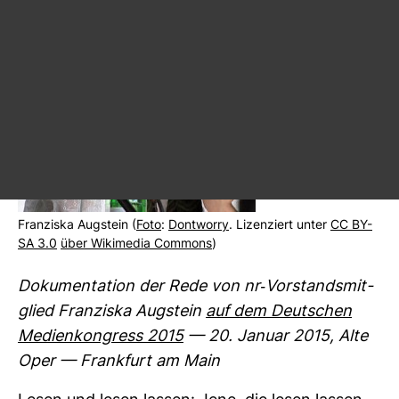
Fran­ziska Aug­stein (
Foto
:
Dont­worry
. Lizen­ziert unter
CC BY-
SA 3.0
über Wiki­media Com­mons
)
Doku­men­ta­tion der Rede von nr-​Vor­stands­mit­
glied Fran­ziska Aug­stein
auf dem Deut­schen
Medi­en­kon­gress 2015
— 20. Januar 2015, Alte
Oper — Frank­furt am Main