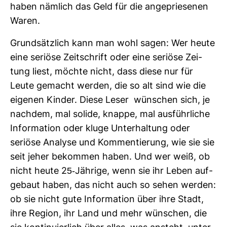
haben näm­lich das Geld für die ange­prie­senen
Waren.
Grund­sätz­lich kann man wohl sagen: Wer heute
eine seriöse Zeit­schrift oder eine seriöse Zei­
tung liest, möchte nicht, dass diese nur für
Leute gemacht werden, die so alt sind wie die
eigenen Kinder. Diese Leser wün­schen sich, je
nachdem, mal solide, knappe, mal aus­führ­liche
Infor­ma­tion oder kluge Unter­hal­tung oder
seriöse Ana­lyse und Kom­men­tie­rung, wie sie sie
seit jeher bekommen haben. Und wer weiß, ob
nicht heute 25-​Jäh­rige, wenn sie ihr Leben auf­
ge­baut haben, das nicht auch so sehen werden:
ob sie nicht gute Infor­ma­tion über ihre Stadt,
ihre Region, ihr Land und mehr wün­schen, die