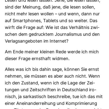
Lesen und lesen lassen: Jene, die lesen lassen,
sind der Mei­nung, daß jene, die lesen sollen,
nicht mehr lesen wollen – und wenn, dann nur
auf Smart­phones, Tablets und so weiter. Das
wirft die Frage auf: Wie ist das Ver­hältnis zwi­
schen dem gedrucktem Jour­na­lismus und den
Ver­lags­an­ge­boten im Internet?
Am Ende meiner kleinen Rede werde ich mich
dieser Frage ernst­haft widmen.
Alles was ich bis dahin sage, können Sie ernst
nehmen, sie müssen es aber auch nicht. Wenn
ich den Zustand, wenn ich die Lage der Zei­
tungen und Zeit­schriften in Deutsch­land iro­
nisch, ja sar­kas­tisch beschreibe, tue ich das mit
einer Anein­an­der­rei­hung und Kom­pri­mie­rung