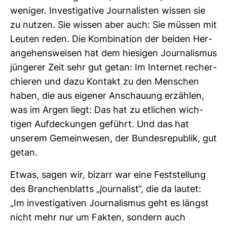
weniger. Inves­ti­ga­tive Jour­na­listen wissen sie
zu nutzen. Sie wissen aber auch: Sie müssen mit
Leuten reden. Die Kom­bi­na­tion der beiden Her­
an­ge­hens­weisen hat dem hie­sigen Jour­na­lismus
jün­gerer Zeit sehr gut getan: Im Internet recher­
chieren und dazu Kon­takt zu den Men­schen
haben, die aus eigener Anschauung erzählen,
was im Argen liegt: Das hat zu etli­chen wich­
tigen Auf­de­ckungen geführt. Und das hat
unserem Gemein­wesen, der Bun­des­re­pu­blik, gut
getan.
Etwas, sagen wir, bizarr war eine Fest­stel­lung
des Bran­chen­blatts „jour­na­list“, die da lautet:
„Im inves­ti­ga­tiven Jour­na­lismus geht es längst
nicht mehr nur um Fakten, son­dern auch