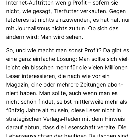
Internet-​Auf­tritten wenig Profit – sofern sie
nicht, wie gesagt, Tier­futter ver­kaufen. Gegen
letz­teres ist nichts ein­zu­wenden, es hat halt nur
mit Jour­na­lismus nichts zu tun. Ob sich das
ändern wird: Man wird sehen.
So, und wie macht man sonst Profit? Da gibt es
eine ganz ein­fache Lösung: Man sollte sich viel­
leicht ein biss­chen mehr für die vielen Mil­lionen
Leser inter­es­sieren, die nach wie vor ein
Magazin, eine oder meh­rere Zei­tungen abon­
niert haben. Man sollte, auch wenn man es
nicht schön findet, selbst mitt­ler­weile mehr als
fünfzig Jahre alt zu sein, diese Leser nicht in
stra­te­gi­schen Ver­lags-​Reden mit dem Hin­weis
darauf abtun, dass die Leser­schaft ver­alte. Die
Lebens­aus­sichten der heu­tigen Deut­schen sind