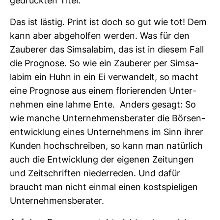
gedruckten Titel.
Das ist lästig. Print ist doch so gut wie tot! Dem
kann aber abge­holfen werden. Was für den
Zau­berer das Sim­sa­labim, das ist in diesem Fall
die Pro­gnose. So wie ein Zau­berer per Sim­sa­
labim ein Huhn in ein Ei ver­wan­delt, so macht
eine Pro­gnose aus einem flo­rie­renden Unter­
nehmen eine lahme Ente. Anders gesagt: So
wie manche Unter­neh­mens­be­rater die Bör­sen­
ent­wick­lung eines Unter­neh­mens im Sinn ihrer
Kunden hoch­schreiben, so kann man natür­lich
auch die Ent­wick­lung der eigenen Zei­tungen
und Zeit­schriften nie­der­reden. Und dafür
braucht man nicht einmal einen kost­spie­ligen
Unter­neh­mens­be­rater.