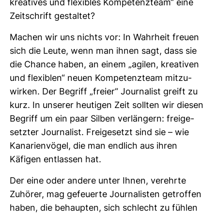
krea­tives und fle­xi­bles Kom­pe­tenz­team“ eine
Zeit­schrift gestaltet?
Machen wir uns nichts vor: In Wahr­heit freuen
sich die Leute, wenn man ihnen sagt, dass sie
die Chance haben, an einem „agilen, krea­tiven
und fle­xi­blen“ neuen Kom­pe­tenz­team mit­zu­
wirken. Der Begriff „freier“ Jour­na­list greift zu
kurz. In unserer heu­tigen Zeit sollten wir diesen
Begriff um ein paar Silben ver­län­gern: frei­ge­
setzter Jour­na­list. Frei­ge­setzt sind sie – wie
Kana­ri­en­vögel, die man end­lich aus ihren
Käfigen ent­lassen hat.
Der eine oder andere unter Ihnen, ver­ehrte
Zuhörer, mag gefeu­erte Jour­na­listen getroffen
haben, die behaupten, sich schlecht zu fühlen