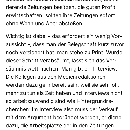
rie­rende Zei­tungen besitzen, die guten Profit
erwirt­schaften, sollten ihre Zei­tungen sofort
ohne Wenn und Aber abstoßen.
Wichtig ist dabei – das erfor­dert ein wenig Vor­
aus­sicht -, dass man der Beleg­schaft kurz zuvor
noch ver­si­chert hat, man stehe zu Print. Wurde
dieser Schritt ver­ab­säumt, lässt sich das Ver­
säumnis wett­ma­chen: Man gibt ein Inter­view.
Die Kol­legen aus den Medi­en­re­dak­tionen
werden dazu gern bereit sein, weil sie sehr oft
mehr zu tun als Zeit haben und Inter­views nicht
so arbeits­au­wendig sind wie Hin­ter­grund­re­
cher­chen: Im Inter­view also muss der Ver­kauf
mit dem Argu­ment begründet werden, er diene
dazu, die Arbeits­plätze der in den Zei­tungen