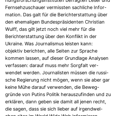
nungs­for­schungs­in­sti­tuten befragten Leser und
Fern­seh­zu­schauer ver­missten sach­liche Infor­
ma­tion. Das galt für die Bericht­erstat­tung über
den ehe­ma­ligen Bun­des­prä­si­denten Chris­tian
Wulff, das gilt jetzt noch viel mehr für die
Bericht­erstat­tung über den Kon­flikt in der
Ukraine. Was Jour­na­lismus leisten kann:
objektiv berichten, alle Seiten zur Sprache
kommen lassen, auf dieser Grund­lage Ana­lysen
ver­fassen: darauf muss mehr Sorg­falt ver­
wendet werden. Jour­na­listen müssen die rus­si­
sche Regie­rung nicht mögen, wenn sie aber gar
keine Mühe darauf ver­wenden, die Beweg­
gründe von Putins Politik her­aus­zu­finden und zu
erklären, dann geben sie damit all jenen recht,
die sagen, dass sie sich lieber auf irgend­wel­