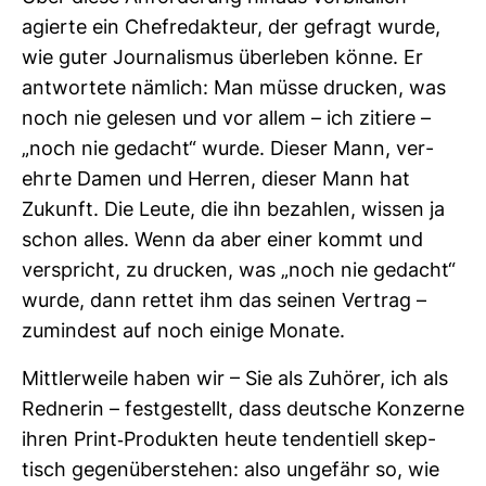
agierte ein Chef­re­dak­teur, der gefragt wurde,
wie guter Jour­na­lismus über­leben könne. Er
ant­wor­tete näm­lich: Man müsse dru­cken, was
noch nie gelesen und vor allem – ich zitiere –
„noch nie gedacht“ wurde. Dieser Mann, ver­
ehrte Damen und Herren, dieser Mann hat
Zukunft. Die Leute, die ihn bezahlen, wissen ja
schon alles. Wenn da aber einer kommt und
ver­spricht, zu dru­cken, was „noch nie gedacht“
wurde, dann rettet ihm das seinen Ver­trag –
zumin­dest auf noch einige Monate.
Mitt­ler­weile haben wir – Sie als Zuhörer, ich als
Red­nerin – fest­ge­stellt, dass deut­sche Kon­zerne
ihren Print-​Pro­dukten heute ten­den­tiell skep­
tisch gegen­über­stehen: also unge­fähr so, wie