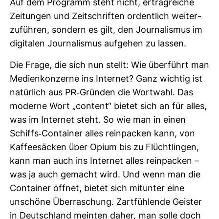
Auf dem Pro­gramm steht nicht, ertrag­reiche
Zei­tungen und Zeit­schriften ordent­lich wei­ter­
zu­führen, son­dern es gilt, den Jour­na­lismus im
digi­talen Jour­na­lismus auf­gehen zu lassen.
Die Frage, die sich nun stellt: Wie über­führt man
Medi­en­kon­zerne ins Internet? Ganz wichtig ist
natür­lich aus PR-​Gründen die Wort­wahl. Das
moderne Wort „con­tent“ bietet sich an für alles,
was im Internet steht. So wie man in einen
Schiffs-​Con­tainer alles rein­pa­cken kann, von
Kaf­fee­sä­cken über Opium bis zu Flücht­lingen,
kann man auch ins Internet alles rein­pa­cken –
was ja auch gemacht wird. Und wenn man die
Con­tainer öffnet, bietet sich mit­unter eine
unschöne Über­ra­schung. Zart­füh­lende Geister
in Deutsch­land meinten daher, man solle doch