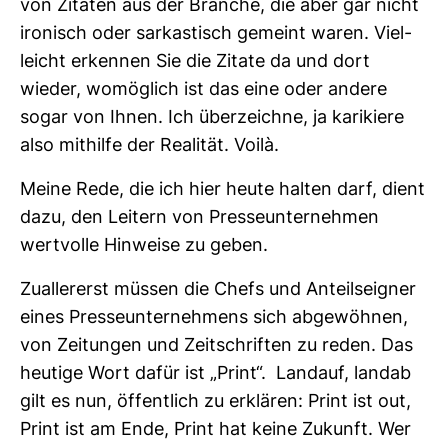
von Zitaten aus der Branche, die aber gar nicht
iro­nisch oder sar­kas­tisch gemeint waren. Viel­
leicht erkennen Sie die Zitate da und dort
wieder, womög­lich ist das eine oder andere
sogar von Ihnen. Ich über­zeichne, ja kari­kiere
also mit­hilfe der Rea­lität. Voilà.
Meine Rede, die ich hier heute halten darf, dient
dazu, den Lei­tern von Pres­se­un­ter­nehmen
wert­volle Hin­weise zu geben.
Zual­ler­erst müssen die Chefs und Anteils­eigner
eines Pres­se­un­ter­neh­mens sich abge­wöhnen,
von Zei­tungen und Zeit­schriften zu reden. Das
heu­tige Wort dafür ist „Print“. Landauf, landab
gilt es nun, öffent­lich zu erklären: Print ist out,
Print ist am Ende, Print hat keine Zukunft. Wer