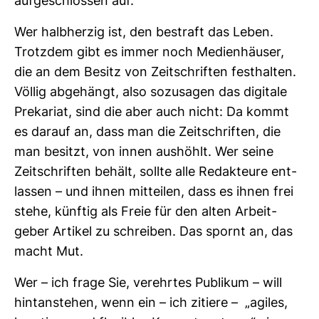
auf­ge­schlossen auf.
Wer halb­herzig ist, den bestraft das Leben.
Trotzdem gibt es immer noch Medi­en­häuser,
die an dem Besitz von Zeit­schriften fest­halten.
Völlig abge­hängt, also sozu­sagen das digi­tale
Pre­ka­riat, sind die aber auch nicht: Da kommt
es darauf an, dass man die Zeit­schriften, die
man besitzt, von innen aus­höhlt. Wer seine
Zeit­schriften behält, sollte alle Redak­teure ent­
lassen – und ihnen mit­teilen, dass es ihnen frei
stehe, künftig als Freie für den alten Arbeit­
geber Artikel zu schreiben. Das spornt an, das
macht Mut.
Wer – ich frage Sie, ver­ehrtes Publikum – will
hint­an­stehen, wenn ein – ich zitiere – „agiles,