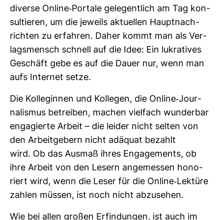
diverse Online-​Por­tale gele­gent­lich am Tag kon­
sul­tieren, um die jeweils aktu­ellen Haupt­nach­
richten zu erfahren. Daher kommt man als Ver­
lags­mensch schnell auf die Idee: Ein lukra­tives
Geschäft gebe es auf die Dauer nur, wenn man
aufs Internet setze.
Die Kol­le­ginnen und Kol­legen, die Online-​Jour­
na­lismus betreiben, machen viel­fach wun­derbar
enga­gierte Arbeit – die leider nicht selten von
den Arbeit­ge­bern nicht adäquat bezahlt
wird. Ob das Ausmaß ihres Enga­ge­ments, ob
ihre Arbeit von den Lesern ange­messen hono­
riert wird, wenn die Leser für die Online-​Lek­türe
zahlen müssen, ist noch nicht abzu­sehen.
Wie bei allen großen Erfin­dungen, ist auch im