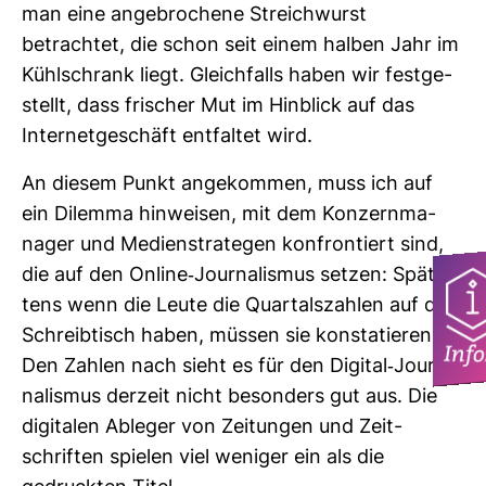
man eine ange­bro­chene Streich­wurst
betrachtet, die schon seit einem halben Jahr im
Kühl­schrank liegt. Gleich­falls haben wir fest­ge­
stellt, dass fri­scher Mut im Hin­blick auf das
Inter­net­ge­schäft ent­faltet wird.
An diesem Punkt ange­kommen, muss ich auf
ein Dilemma hin­weisen, mit dem Kon­zern­ma­
nager und Medi­en­st­ra­tegen kon­fron­tiert sind,
die auf den Online-​Jour­na­lismus setzen: Spä­tes­
tens wenn die Leute die Quar­tals­zahlen auf dem
Schreib­tisch haben, müssen sie kon­sta­tieren:
Info
Den Zahlen nach sieht es für den Digital-​Jour­
na­lismus der­zeit nicht beson­ders gut aus. Die
digi­talen Ableger von Zei­tungen und Zeit­
schriften spielen viel weniger ein als die