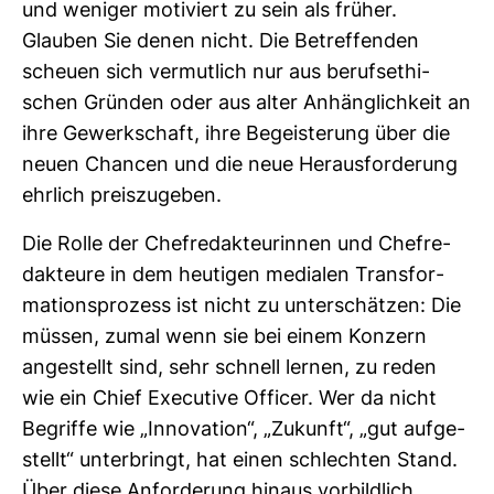
und weniger moti­viert zu sein als früher.
Glauben Sie denen nicht. Die Betref­fenden
scheuen sich ver­mut­lich nur aus berufs­ethi­
schen Gründen oder aus alter Anhäng­lich­keit an
ihre Gewerk­schaft, ihre Begeis­te­rung über die
neuen Chancen und die neue Her­aus­for­de­rung
ehr­lich preis­zu­geben.
Die Rolle der Chef­re­dak­teu­rinnen und Chef­re­
dak­teure in dem heu­tigen medialen Trans­for­
ma­ti­ons­pro­zess ist nicht zu unter­schätzen: Die
müssen, zumal wenn sie bei einem Kon­zern
ange­stellt sind, sehr schnell lernen, zu reden
wie ein Chief Exe­cu­tive Officer. Wer da nicht
Begriffe wie „Inno­va­tion“, „Zukunft“, „gut auf­ge­
stellt“ unter­bringt, hat einen schlechten Stand.
Über diese Anfor­de­rung hinaus vor­bild­lich