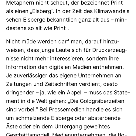
Meta­phern nicht scheut, der bezeichnet Print
als einen „Eis­berg“. In der Zeit des Kli­ma­wan­dels
sehen Eis­berge bekannt­lich ganz alt aus – min­
des­tens so alt wie Print .
Nicht müde werden darf man, darauf hin­zu­
weisen, dass junge Leute sich für Druckerzeug­
nisse nicht mehr inter­es­sieren, son­dern ihre
Infor­ma­tion den digi­talen Medien ent­nehmen.
Je zuver­läs­siger das eigene Unter­nehmen an
Zei­tungen und Zeit­schriften ver­dient, desto
drin­gender – ja, wie ein Appell – muss das State­
ment in die Welt gehen: „Die Gold­grä­ber­zeiten
sind vorbei.“ Bei Pres­se­me­dien handle es sich
um schmel­zende Eis­berge oder abster­bende
Äste oder ein dem Unter­gang geweihtes
Geschäfts­mo­dell. Medi­en­un­ter­nehmen, die flo­