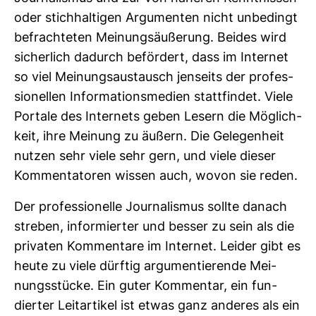
oder stich­hal­tigen Argu­menten nicht unbe­dingt
befrach­teten Mei­nungs­äu­ße­rung. Beides wird
sicher­lich dadurch beför­dert, dass im Internet
so viel Mei­nungs­aus­tausch jen­seits der pro­fes­
sio­nellen Infor­ma­ti­ons­me­dien statt­findet. Viele
Por­tale des Inter­nets geben Lesern die Mög­lich­
keit, ihre Mei­nung zu äußern. Die Gele­gen­heit
nutzen sehr viele sehr gern, und viele dieser
Kom­men­ta­toren wissen auch, wovon sie reden.
Der pro­fes­sio­nelle Jour­na­lismus sollte danach
streben, infor­mierter und besser zu sein als die
pri­vaten Kom­men­tare im Internet. Leider gibt es
heute zu viele dürftig argu­men­tie­rende Mei­
nungs­stücke. Ein guter Kom­mentar, ein fun­
dierter Leit­ar­tikel ist etwas ganz anderes als ein