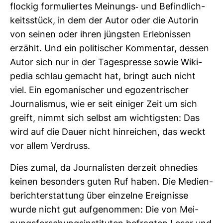
flo­ckig for­mu­liertes Mei­nungs-​ und Befind­lich­
keits­stück, in dem der Autor oder die Autorin
von seinen oder ihren jüngsten Erleb­nissen
erzählt. Und ein poli­ti­scher Kom­mentar, dessen
Autor sich nur in der Tages­presse sowie Wiki­
pedia schlau gemacht hat, bringt auch nicht
viel. Ein ego­ma­ni­scher und ego­zen­tri­scher
Jour­na­lismus, wie er seit einiger Zeit um sich
greift, nimmt sich selbst am wich­tigsten: Das
wird auf die Dauer nicht hin­rei­chen, das weckt
vor allem Ver­druss.
Dies zumal, da Jour­na­listen der­zeit ohne­dies
keinen beson­ders guten Ruf haben. Die Medi­en­
be­richt­erstat­tung über ein­zelne Ereig­nisse
wurde nicht gut auf­ge­nommen: Die von Mei­