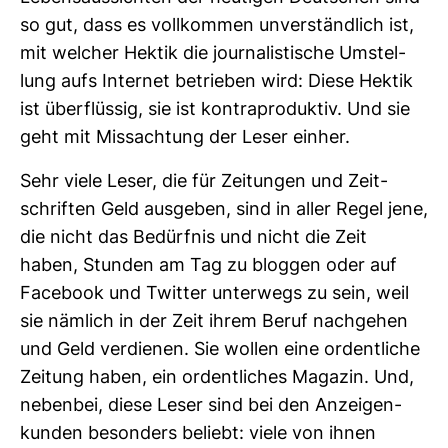
so gut, dass es voll­kommen unver­ständ­lich ist,
mit wel­cher Hektik die jour­na­lis­ti­sche Umstel­
lung aufs Internet betrieben wird: Diese Hektik
ist über­flüssig, sie ist kon­tra­pro­duktiv. Und sie
geht mit Miss­ach­tung der Leser einher.
Sehr viele Leser, die für Zei­tungen und Zeit­
schriften Geld aus­geben, sind in aller Regel jene,
die nicht das Bedürfnis und nicht die Zeit
haben, Stunden am Tag zu bloggen oder auf
Face­book und Twitter unter­wegs zu sein, weil
sie näm­lich in der Zeit ihrem Beruf nach­gehen
und Geld ver­dienen. Sie wollen eine ordent­liche
Zei­tung haben, ein ordent­li­ches Magazin. Und,
nebenbei, diese Leser sind bei den Anzei­gen­
kunden beson­ders beliebt: viele von ihnen