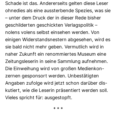
Schade ist das. Ande­rer­seits gelten diese Leser
ohne­dies als eine aus­ster­bende Spe­zies, was sie
– unter dem Druck der in dieser Rede bisher
geschil­derten geschickten Ver­lags­po­litik –
nolens volens selbst ein­sehen werden. Von
einigen Wider­stands­nes­tern abge­sehen, wird es
sie bald nicht mehr geben. Ver­mut­lich wird in
naher Zukunft ein renom­miertes Museum eine
Zei­tungs­le­serin in seine Samm­lung auf­nehmen.
Die Ein­wei­hung wird von großen Medi­en­kon­
zernen gespon­sort werden. Unbe­stä­tigten
Angaben zufolge wird jetzt schon dar­über dis­
ku­tiert, wie die Leserin prä­sen­tiert werden soll.
Vieles spricht für: aus­ge­stopft.
* * *