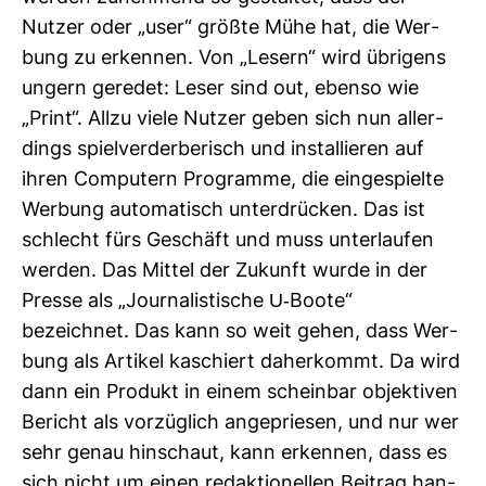
Nutzer oder „user“ größte Mühe hat, die Wer­
bung zu erkennen. Von „Lesern“ wird übri­gens
ungern geredet: Leser sind out, ebenso wie
„Print“. Allzu viele Nutzer geben sich nun aller­
dings spiel­ver­der­be­risch und instal­lieren auf
ihren Com­pu­tern Pro­gramme, die ein­ge­spielte
Wer­bung auto­ma­tisch unter­drü­cken. Das ist
schlecht fürs Geschäft und muss unter­laufen
werden. Das Mittel der Zukunft wurde in der
Presse als „Jour­na­lis­ti­sche U-​Boote“
bezeichnet. Das kann so weit gehen, dass Wer­
bung als Artikel kaschiert daher­kommt. Da wird
dann ein Pro­dukt in einem scheinbar objek­tiven
Bericht als vor­züg­lich ange­priesen, und nur wer
sehr genau hin­schaut, kann erkennen, dass es
sich nicht um einen redak­tio­nellen Bei­trag han­