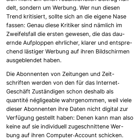
delt, son­dern um Wer­bung. Wer nun diesen
Trend kri­ti­siert, sollte sich an die eigene Nase
fassen: Genau diese Kri­tiker sind näm­lich im
Zwei­fels­fall die ersten gewesen, die das dau­
ernde Auf­ploppen ehr­li­cher, klarer und ent­spre­
chend läs­tiger Wer­bung auf ihren Bild­schirmen
aus­ge­blendet haben.
Die Abon­nenten von Zei­tungen und Zeit­
schriften werden von den für das Internet-​
Geschäft Zustän­digen schon des­halb als
quantité négligeable wahr­ge­nommen, weil viele
dieser Abon­nenten ihre Daten nicht digital zur
Ver­fü­gung gestellt haben: Denen kann man also
keine auf sie indi­vi­duell zuge­schnit­tene Wer­
bung auf ihren Com­puter-​Account schi­cken.