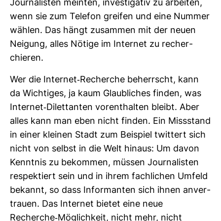
Jour­na­listen meinten, inves­ti­gativ zu arbeiten,
wenn sie zum Telefon greifen und eine Nummer
wählen. Das hängt zusammen mit der neuen
Nei­gung, alles Nötige im Internet zu recher­
chieren.
Wer die Internet-​Recherche beherrscht, kann
da Wich­tiges, ja kaum Glaub­li­ches finden, was
Internet-​Dilet­tanten vor­ent­halten bleibt. Aber
alles kann man eben nicht finden. Ein Miss­stand
in einer kleinen Stadt zum Bei­spiel twit­tert sich
nicht von selbst in die Welt hinaus: Um davon
Kenntnis zu bekommen, müssen Jour­na­listen
respek­tiert sein und in ihrem fach­li­chen Umfeld
bekannt, so dass Infor­manten sich ihnen anver­
trauen. Das Internet bietet eine neue
Recherche-​Mög­lich­keit, nicht mehr, nicht