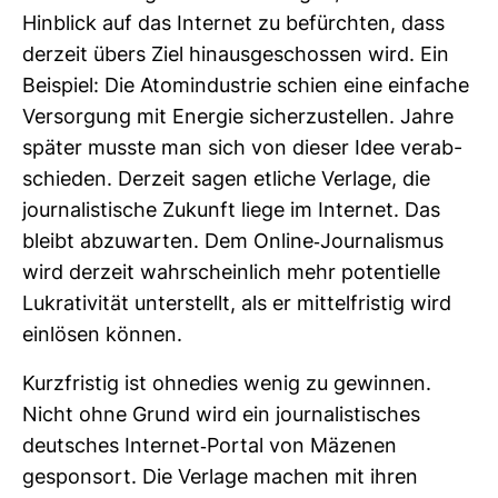
Hin­blick auf das Internet zu befürchten, dass
der­zeit übers Ziel hin­aus­ge­schossen wird. Ein
Bei­spiel: Die Atom­in­dus­trie schien eine ein­fache
Ver­sor­gung mit Energie sicher­zu­stellen. Jahre
später musste man sich von dieser Idee ver­ab­
schieden. Der­zeit sagen etliche Ver­lage, die
jour­na­lis­ti­sche Zukunft liege im Internet. Das
bleibt abzu­warten. Dem Online-​Jour­na­lismus
wird der­zeit wahr­schein­lich mehr poten­ti­elle
Lukra­ti­vität unter­stellt, als er mit­tel­fristig wird
ein­lösen können.
Kurz­fristig ist ohne­dies wenig zu gewinnen.
Nicht ohne Grund wird ein jour­na­lis­ti­sches
deut­sches Internet-​Portal von Mäzenen
gespon­sort. Die Ver­lage machen mit ihren