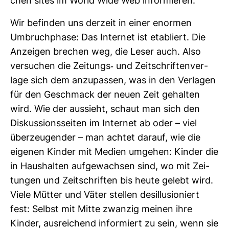
chen sites im World Wide Web infor­mieren.
Wir befinden uns der­zeit in einer enormen
Umbruch­phase: Das Internet ist eta­bliert. Die
Anzeigen bre­chen weg, die Leser auch. Also
ver­su­chen die Zei­tungs-​ und Zeit­schrif­ten­ver­
lage sich dem anzu­passen, was in den Ver­lagen
für den Geschmack der neuen Zeit gehalten
wird. Wie der aus­sieht, schaut man sich den
Dis­kus­si­ons­seiten im Internet ab oder – viel
über­zeu­gender – man achtet darauf, wie die
eigenen Kinder mit Medien umgehen: Kinder die
in Haus­halten auf­ge­wachsen sind, wo mit Zei­
tungen und Zeit­schriften bis heute gelebt wird.
Viele Mütter und Väter stellen des­il­lu­sio­niert
fest: Selbst mit Mitte zwanzig meinen ihre
Kinder, aus­rei­chend infor­miert zu sein, wenn sie