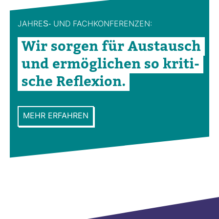
JAHRES-​ UND FACH­KON­FE­RENZEN:
Wir sorgen für Aus­tausch
und ermög­li­chen so kri­ti­
sche Refle­xion.
MEHR ERFAHREN