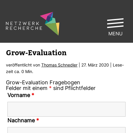
MENU
Grow-​Eva­lua­tion
ver­öf­fent­licht von
Thomas Schnedler
| 27. März 2020 | Lese­
zeit ca. 0 Min.
Grow-Evaluation Fragebogen
Felder mit einem
*
sind Pflichtfelder
Vorname
*
Nachname
*