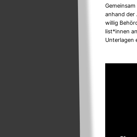
Gemeinsam m
anhand der A
willig Behör
list*innen a
Unter­lagen 