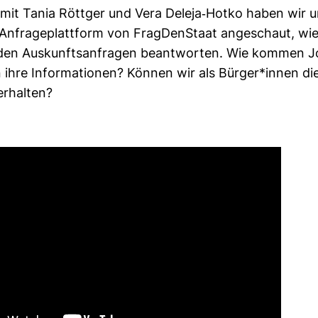
it Tania Röttger und Vera Deleja-​Hotko haben wir 
nfra­ge­platt­form von Frag­Den­Staat ange­schaut, wie
den Aus­kunfts­an­fragen beant­worten. Wie kommen J
n ihre Infor­ma­tionen? Können wir als Bürger*innen die
erhalten?