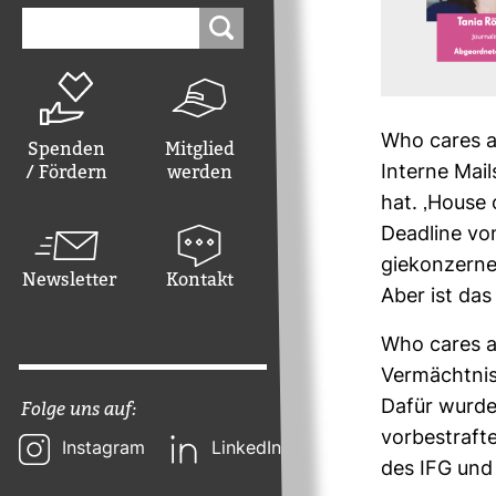
Suchen
nach:
Who cares ab
Spenden
Mitglied
/ Fördern
werden
Interne Mail
hat. ‚House 
Dead­line vo
gie­kon­zerne
Newsletter
Kontakt
Aber ist das
Who cares a
Ver­mächtnis
Dafür wurde 
Folge uns auf:
vor­be­straf
Instagram
LinkedIn
des IFG und