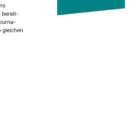
uns
 bereit­
our­na­
 glei­chen