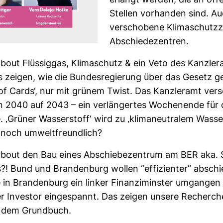
erlangt werden, die an öffen
Stellen vor­handen sind. A
ver­scho­bene Kli­ma­schutz­
Abschie­de­zen­tren.
out Flüs­siggas, Kli­ma­schutz & ein Veto des Kanz­ler­
s zeigen, wie die Bun­des­re­gie­rung über das Gesetz g
of Cards‘, nur mit grünem Twist. Das Kanz­leramt ver­s
n 2040 auf 2043 – ein ver­län­gertes Wochen­ende für 
. ‚Grüner Was­ser­stoff‘ wird zu ‚kli­ma­neu­tralem Was­ser
 noch umwelt­freund­lich?
bout den Bau eines Abschie­be­zen­trum am BER aka. S
?! Bund und Bran­den­burg wollen “effi­zi­enter” absch
in Bran­den­burg ein linker Finan­zim­inster umgangen
ter Investor ein­ge­spannt. Das zeigen unsere Recher­che
 dem Grund­buch.