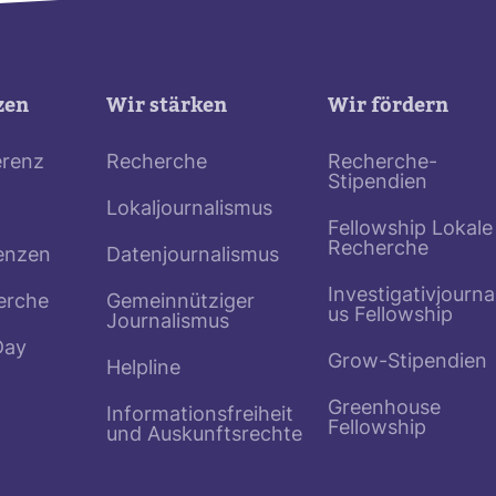
zen
Wir stärken
Wir fördern
erenz
Recherche
Recherche-
Stipendien
Lokaljournalismus
Fellowship Lokale
Recherche
enzen
Datenjournalismus
Investigativjourna
erche
Gemeinnütziger
us Fellowship
Journalismus
Day
Grow-Stipendien
Helpline
Greenhouse
Informationsfreiheit
Fellowship
und Auskunftsrechte