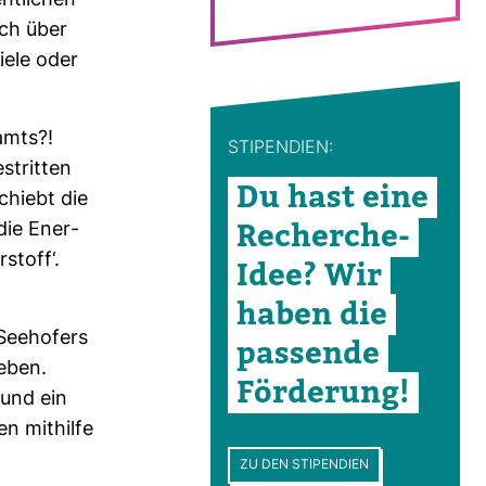
t­li­chen
uch über
ziele oder
amts?!
STI­PEN­DIEN:
estritten
Du hast eine
chiebt die
Recherche-​
die Ener­
­stoff‘.
Idee? Wir
haben die
ee­ho­fers
pas­sende
ieben.
För­de­rung!
 und ein
n mit­hilfe
ZU DEN STIPENDIEN