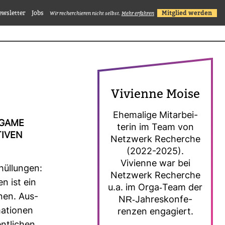
ewsletter
Jobs
Mitglied werden
Wir recherchieren nicht selbst.
Mehr erfahren
Vivi­enne Moise
Ehe­ma­lige Mit­ar­bei­
 GAME
terin im Team von
TIVEN
Netz­werk Recherche
(2022-2025).
Vivi­enne war bei
­hül­lungen:
Netz­werk Recherche
n ist ein
u.a. im Orga-​Team der
nen. Aus­
NR-​Jah­res­kon­fe­
ma­tionen
renzen enga­giert.