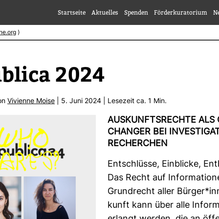
Startseite
Aktuelles
Spenden
Förderkuratorium
N
he.org
⟩
ublica 2024
von
Vivi­enne Moise
| 5. Juni 2024 | Lese­zeit ca. 1 Min.
AUS­KUNFTS­RECHTE ALS
CHANGER BEI INVES­TI­GA­
RECHER­CHEN
Ent­schlüsse, Ein­blicke, Ent
Das Recht auf Infor­ma­tione
Grund­recht aller Bürger*in
kunft kann über alle Infor­