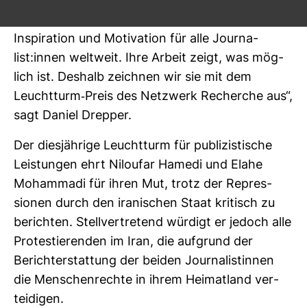
„Niloufar Hamedi und Elahe Moham­madi sind
Inspi­ra­tion und Moti­va­tion für alle Jour­na­
list:innen welt­weit. Ihre Arbeit zeigt, was mög­
lich ist. Des­halb zeichnen wir sie mit dem
Leucht­turm-​Preis des Netz­werk Recherche aus“,
sagt Daniel Drepper.
Der dies­jäh­rige Leucht­turm für publi­zis­ti­sche
Leis­tungen ehrt Niloufar Hamedi und Elahe
Moham­madi für ihren Mut, trotz der Repres­
sionen durch den ira­ni­schen Staat kri­tisch zu
berichten. Stell­ver­tre­tend wür­digt er jedoch alle
Pro­tes­tie­renden im Iran, die auf­grund der
Bericht­erstat­tung der beiden Jour­na­lis­tinnen
die Men­schen­rechte in ihrem Hei­mat­land ver­
tei­digen.