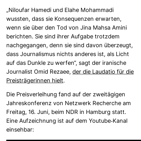
„Niloufar Hamedi und Elahe Moham­madi
wussten, dass sie Kon­se­quenzen erwarten,
wenn sie über den Tod von Jina Mahsa Amini
berichten. Sie sind ihrer Auf­gabe trotzdem
nach­ge­gangen, denn sie sind davon über­zeugt,
dass Jour­na­lismus nichts anderes ist, als Licht
auf das Dunkle zu werfen“, sagt der ira­ni­sche
Jour­na­list Omid Rezaee,
der die Lau­datio für die
Preis­trä­ge­rinnen hielt
.
Die Preis­ver­lei­hung fand auf der zwei­tä­gigen
Jah­res­kon­fe­renz von Netz­werk Recherche am
Freitag, 16. Juni, beim NDR in Ham­burg statt.
Eine Auf­zeich­nung ist auf dem You­tube-​Kanal
ein­sehbar: