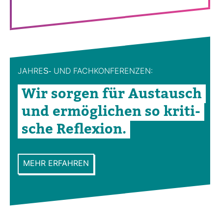
JAHRES-​ UND FACH­KON­FE­RENZEN:
Wir sorgen für Aus­tausch
und ermög­li­chen so kri­ti­
sche Refle­xion.
MEHR ERFAHREN