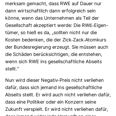
merksam gemacht, dass RWE auf Dauer nur
dann wirt­schaft­lich dann erfolg­reich sein
könne, wenn das Unter­nehmen als Teil der
Gesell­schaft akzep­tiert werde: Die RWE-​Eigen­
tümer, so hieß es da, „sollten nicht nur die
Kosten bedenken, die der Zick-​Zack-​Atom­kurs
der Bun­des­re­gie­rung erzeugt. Sie müssen auch
die Schäden berück­sich­tigen, die ent­stehen,
wenn sich RWE ins gesell­schaft­liche Abseits
stellt.“
Nun wird dieser Negativ-​Preis nicht ver­liehen
dafür, dass sich jemand ins gesell­schaft­liche
Abseits stellt. Er wird auch nicht ver­liehen dafür,
dass eine Poli­tiker oder ein Kon­zern seine
Zukunft ver­spielt. Er wird nicht ver­liehen dafür,