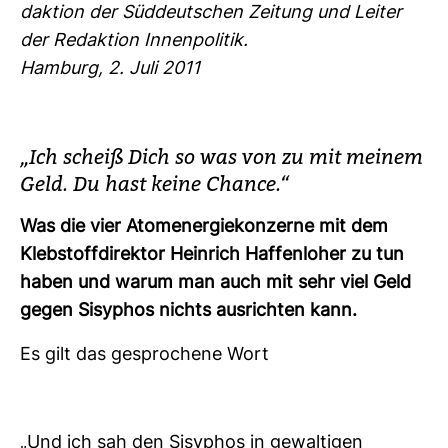
dak­tion der Süd­deut­schen Zei­tung und Leiter
der Redak­tion Innen­po­litik.
Ham­burg, 2. Juli 2011
„Ich scheiß Dich so was von zu mit meinem
Geld. Du hast keine Chance.“
Was die vier Atom­ener­gie­kon­zerne mit dem
Kleb­stoff­di­rektor Hein­rich Haf­fen­loher zu tun
haben und warum man auch mit sehr viel Geld
gegen Sisy­phos nichts aus­richten kann.
Es gilt das gespro­chene Wort
„Und ich sah den Sisy­phos in gewal­tigen