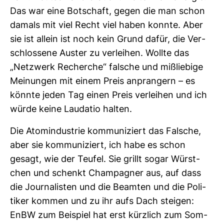
Das war eine Bot­schaft, gegen die man schon
damals mit viel Recht viel haben konnte. Aber
sie ist allein ist noch kein Grund dafür, die Ver­
schlos­sene Auster zu ver­leihen. Wollte das
„Netz­werk Recherche“ fal­sche und miß­lie­bige
Mei­nungen mit einem Preis anpran­gern – es
könnte jeden Tag einen Preis ver­leihen und ich
würde keine Lau­datio halten.
Die Atom­in­dus­trie kom­mu­ni­ziert das Fal­sche,
aber sie kom­mu­ni­ziert, ich habe es schon
gesagt, wie der Teufel. Sie grillt sogar Würst­
chen und schenkt Cham­pa­gner aus, auf dass
die Jour­na­listen und die Beamten und die Poli­
tiker kommen und zu ihr aufs Dach steigen:
EnBW zum Bei­spiel hat erst kürz­lich zum Som­