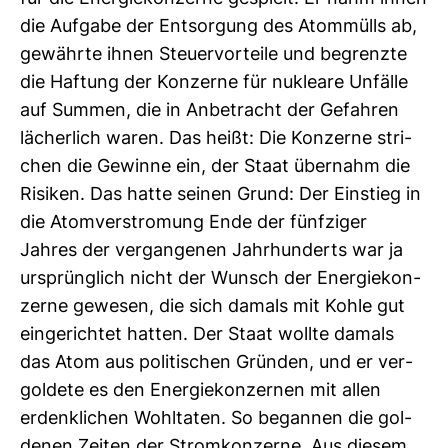
die Auf­gabe der Ent­sor­gung des Atom­mülls ab,
gewährte ihnen Steu­er­vor­teile und begrenzte
die Haf­tung der Kon­zerne für nukleare Unfälle
auf Summen, die in Anbe­tracht der Gefahren
lächer­lich waren. Das heißt: Die Kon­zerne stri­
chen die Gewinne ein, der Staat über­nahm die
Risiken. Das hatte seinen Grund: Der Ein­stieg in
die Atom­ver­stro­mung Ende der fünf­ziger
Jahres der ver­gan­genen Jahr­hun­derts war ja
ursprüng­lich nicht der Wunsch der Ener­gie­kon­
zerne gewesen, die sich damals mit Kohle gut
ein­ge­richtet hatten. Der Staat wollte damals
das Atom aus poli­ti­schen Gründen, und er ver­
gol­dete es den Ener­gie­kon­zernen mit allen
erdenk­li­chen Wohl­taten. So begannen die gol­
denen Zeiten der Strom­kon­zerne. Aus diesem