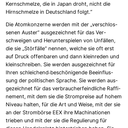
Kern­schmelze, die in Japan droht, nicht die
Hirn­schmelze in Deutsch­land folgt.“
Die Atom­kon­zerne werden mit der „ver­schlos­
senen Auster“ aus­ge­zeichnet für das Ver­
schweigen und Her­un­ter­spielen von Unfällen,
die sie „Stör­fälle“ nennen, welche sie oft erst
auf Druck offen­baren und dann klein­reden und
klein­schreiben. Sie werden aus­ge­zeichnet für
Ihren schlei­chend-​beschö­ni­gende Beein­flus­
sung der poli­ti­schen Sprache. Sie werden aus­
ge­zeichnet für das ver­brau­cher­feind­liche Raf­fi­
ne­ment, mit dem sie die Strom­preise auf hohem
Niveau halten, für die Art und Weise, mit der sie
an der Strom­börse EEX ihre Machi­na­tionen
trieben und mit der sie die Regu­lie­rung für