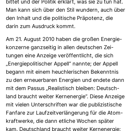
bittet und der Politik erklärt, was sie zu tun hat.
Man kann sich über den Stil wun­dern, auch über
den Inhalt und die poli­ti­sche Prä­po­tenz, die
darin zum Aus­druck kommt.
Am 21. August 2010 haben die großen Ener­gie­
kon­zerne ganz­seitig in allen deut­schen Zei­
tungen eine Anzeige ver­öf­fent­licht, die sich
„Ener­gie­po­li­ti­scher Appell“ nannte; der Appell
begann mit einem heuch­le­ri­schen Bekenntnis
zu den erneu­er­baren Ener­gien und endete dann
mit dem Passus „Rea­lis­tisch bleiben: Deutsch­
land braucht weiter Kern­energie“. Diese Anzeige
mit vielen Unter­schriften war die publi­zis­ti­sche
Fan­fare zur Lauf­zeit­ver­län­ge­rung für die Atom­
kraft­werke, die dann etliche Wochen später
kam. Deutsch­land braucht weiter Kern­energie: