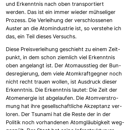
und Erkenntnis nach oben trans­por­tiert
werden. Das ist ein immer wieder müh­se­liger
Pro­zess. Die Ver­lei­hung der ver­schlos­senen
Auster an die Atom­in­dus­trie ist, so ver­stehe ich
das, ein Teil dieses Ver­suchs.
Diese Preis­ver­lei­hung geschieht zu einem Zeit­
punkt, in dem schon ziem­lich viel Erkenntnis
oben ange­langt ist. Der Atom­aus­stieg der Bun­
des­re­gie­rung, dem viele Atom­kraft­gegner noch
nicht recht trauen wollen, ist Aus­druck dieser
Erkenntnis. Die Erkenntnis lautet: Die Zeit der
Atom­energie ist abge­laufen. Die Atom­ver­stro­
mung hat ihre gesell­schaft­liche Akzep­tanz ver­
loren. Der Tsu­nami hat die Reste der in der
Politik noch vor­han­denen Atom­gläu­big­keit weg­