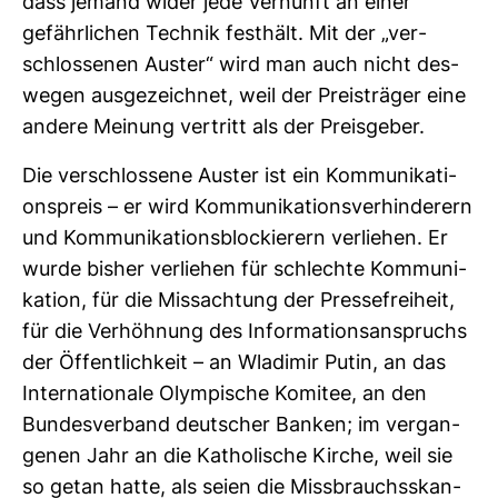
dass jemand wider jede Ver­nunft an einer
gefähr­li­chen Technik fest­hält. Mit der „ver­
schlos­senen Auster“ wird man auch nicht des­
wegen aus­ge­zeichnet, weil der Preis­träger eine
andere Mei­nung ver­tritt als der Preis­geber.
Die ver­schlos­sene Auster ist ein Kom­mu­ni­ka­ti­
ons­preis – er wird Kom­mu­ni­ka­ti­ons­ver­hin­de­rern
und Kom­mu­ni­ka­ti­ons­blo­ckie­rern ver­liehen. Er
wurde bisher ver­liehen für schlechte Kom­mu­ni­
ka­tion, für die Miss­ach­tung der Pres­se­frei­heit,
für die Ver­höh­nung des Infor­ma­ti­ons­an­spruchs
der Öffent­lich­keit – an Wla­dimir Putin, an das
Inter­na­tio­nale Olym­pi­sche Komitee, an den
Bun­des­ver­band deut­scher Banken; im ver­gan­
genen Jahr an die Katho­li­sche Kirche, weil sie
so getan hatte, als seien die Miss­brauchsskan­