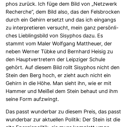
phos zurück. Ich füge dem Bild von „Netz­werk
Recherche“, dem Bild also, das den Fels­bro­cken
durch ein Gehirn ersetzt und das ich ein­gangs
zu inter­pre­tieren ver­sucht, mein ganz per­sön­li­
ches Lieb­lings­bild von Sisy­phos dazu. Es
stammt vom Maler Wolf­gang Mat­theuer, der
neben Werner Tübke und Bern­hard Heisig zu
den Haupt­ver­tre­tern der Leip­ziger Schule
gehört. Auf diesem Bild rollt Sisy­phos nicht den
Stein den Berg hoch, er zieht auch nicht ein
Gehirn in die Höhe. Man sieht ihn, wie er mit
Hammer und Meißel dem Stein behaut und ihm
seine Form auf­zwingt.
Das passt wun­derbar zu diesem Preis, das passt
wun­derbar zur aktu­ellen Politik: Der Stein ist die