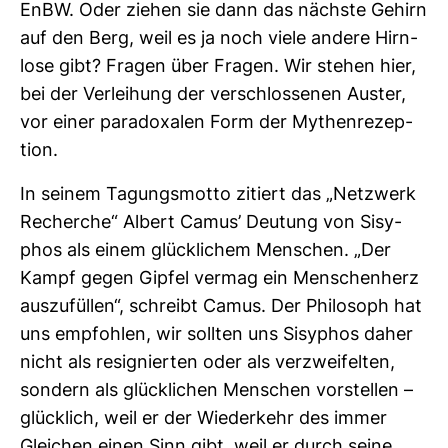
EnBW. Oder ziehen sie dann das nächste Gehirn
auf den Berg, weil es ja noch viele andere Hirn­
lose gibt? Fragen über Fragen. Wir stehen hier,
bei der Ver­lei­hung der ver­schlos­senen Auster,
vor einer para­doxalen Form der Mythen­re­zep­
tion.
In seinem Tagungs­motto zitiert das „Netz­werk
Recherche“ Albert Camus’ Deu­tung von Sisy­
phos als einem glück­li­chem Men­schen. „Der
Kampf gegen Gipfel vermag ein Men­schen­herz
aus­zu­füllen“, schreibt Camus. Der Phi­lo­soph hat
uns emp­fohlen, wir sollten uns Sisy­phos daher
nicht als resi­gnierten oder als ver­zwei­felten,
son­dern als glück­li­chen Men­schen vor­stellen –
glück­lich, weil er der Wie­der­kehr des immer
Glei­chen einen Sinn gibt, weil er durch seine