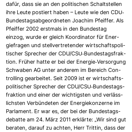
dafür, dass sie an den poli­ti­schen Schalt­stellen
ihre Leute pos­tiert haben – Leute wie den CDU-​
Bun­des­tags­ab­ge­ord­neten Joa­chim Pfeiffer. Als
Pfeiffer 2002 erst­mals in den Bun­destag
einzog, wurde er gleich Koor­di­nator für Ener­
gie­fragen und stell­ver­tre­tender wirt­schafts­po­li­
ti­scher Spre­cher der CDU/CSU-​Bun­des­tags­frak­
tion. Früher hatte er bei der Energie-​Ver­sor­gung
Schwaben AG unter anderem im Bereich Con­
trol­ling gear­beitet. Seit 2009 ist er wirt­schafts­
po­li­ti­scher Spre­cher der CDU/CSU-​Bun­des­tags­
frak­tion und einer der wich­tigsten und ver­läss­
lichsten Ver­bün­deten der Ener­gie­kon­zerne im
Par­la­ment. Er war es, der bei der Bun­des­tags­
de­batte am 24. März 2011 erklärte: „Wir sind gut
beraten, darauf zu achten, Herr Trittin, dass der