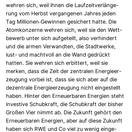
wehren sich, weil ihnen die Lauf­zeit­ver­län­ge­
rung vom Herbst ver­gan­genen Jahres jeden
Tag Mil­lionen-​Gewinnen gesi­chert hatte. Die
Atom­kon­zerne wehren sich, weil sie den Wett­
be­werb unter sich auf­ge­teilt, also ver­hin­dert
und die armen Ver­wandten, die Stadt­werke,
lust- und macht­voll an die Wand gedrückt
hatten. Sie wehren sich erbit­tert, weil sie
merken, dass die Zeit der zen­tralen Ener­gie­er­
zeu­gung vorbei ist, dass sie sich aber auf die
dezen­trale Ener­gie­er­zeu­gung nicht ein­ge­stellt
haben. Hinter den Erneu­er­baren Ener­gien steht
inves­tive Schub­kraft, die Schub­kraft der bisher
Großen Vier nimmt ab. Die Zukunft gehört den
Erneu­er­baren Ener­gien, aber auf diese Zukunft
haben sich RWE und Co viel zu wenig ein­ge­