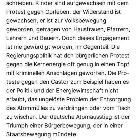
schrieben. Kinder sind auf­ge­wachsen mit dem
Pro­test gegen Gor­leben, der Wider­stand ist
gewachsen, er ist zur Volks­be­we­gung
geworden, getragen von Haus­frauen, Pfar­rern,
Leh­rern und Bauern. Doch dieses Enga­ge­ment
ist nie gewür­digt worden, im Gegen­teil. Die
Regie­rungs­po­litik hat den bür­ger­li­chen Pro­test
gegen die Kern­energie oft genug in einen Topf
mit kri­mi­nellen Anschlägen geworfen. Die Pro­
teste gegen den Castor zum Bei­spiel haben es
der Politik und der Ener­gie­wirt­schaft nicht
erlaubt, das unge­löste Pro­blem der Ent­sor­gung
des Atom­mülles zu ver­drängen oder vom Tisch
zu wischen. Der deut­sche Atom­aus­stieg ist der
Tri­umph einer Bür­ger­be­we­gung, der in einer
Staats­be­we­gung mün­dete.