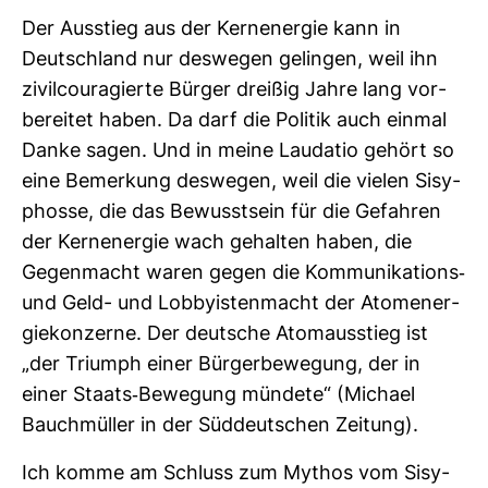
Der Aus­stieg aus der Kern­energie kann in
Deutsch­land nur des­wegen gelingen, weil ihn
zivil­cou­ra­gierte Bürger dreißig Jahre lang vor­
be­reitet haben. Da darf die Politik auch einmal
Danke sagen. Und in meine Lau­datio gehört so
eine Bemer­kung des­wegen, weil die vielen Sisy­
phosse, die das Bewusst­sein für die Gefahren
der Kern­energie wach gehalten haben, die
Gegen­macht waren gegen die Kom­mu­ni­ka­tions-​
und Geld- und Lob­by­is­ten­macht der Atom­ener­
gie­kon­zerne. Der deut­sche Atom­aus­stieg ist
„der Tri­umph einer Bür­ger­be­we­gung, der in
einer Staats-​Bewe­gung mün­dete“ (Michael
Bauch­müller in der Süd­deut­schen Zei­tung).
Ich komme am Schluss zum Mythos vom Sisy­