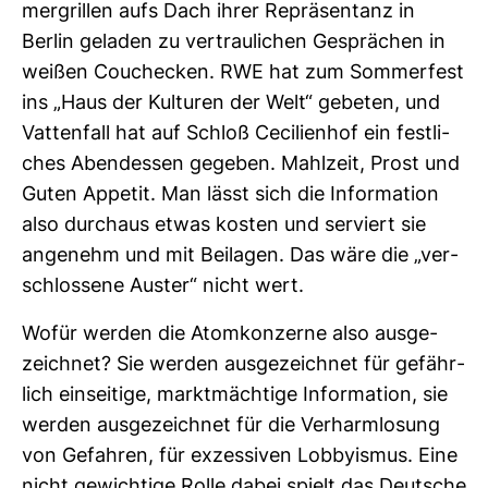
mer­grillen aufs Dach ihrer Reprä­sen­tanz in
Berlin geladen zu ver­trau­li­chen Gesprä­chen in
weißen Cou­che­cken. RWE hat zum Som­mer­fest
ins „Haus der Kul­turen der Welt“ gebeten, und
Vat­ten­fall hat auf Schloß Ceci­li­enhof ein fest­li­
ches Abend­essen gegeben. Mahl­zeit, Prost und
Guten Appetit. Man lässt sich die Infor­ma­tion
also durchaus etwas kosten und ser­viert sie
ange­nehm und mit Bei­lagen. Das wäre die „ver­
schlos­sene Auster“ nicht wert.
Wofür werden die Atom­kon­zerne also aus­ge­
zeichnet? Sie werden aus­ge­zeichnet für gefähr­
lich ein­sei­tige, markt­mäch­tige Infor­ma­tion, sie
werden aus­ge­zeichnet für die Ver­harm­lo­sung
von Gefahren, für exzes­siven Lob­by­ismus. Eine
nicht gewich­tige Rolle dabei spielt das Deut­sche