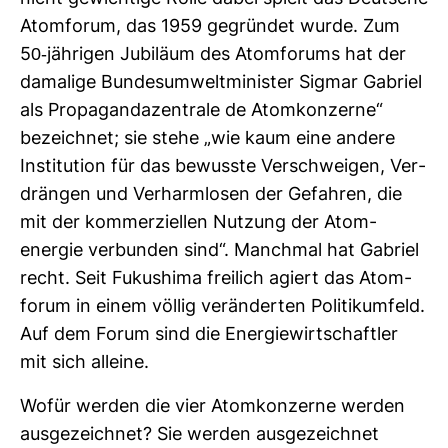
Atom­forum, das 1959 gegründet wurde. Zum
50-​jäh­rigen Jubi­läum des Atom­fo­rums hat der
dama­lige Bun­des­um­welt­mi­nister Sigmar Gabriel
als Pro­pa­gan­da­zen­trale de Atom­kon­zerne“
bezeichnet; sie stehe „wie kaum eine andere
Insti­tu­tion für das bewusste Ver­schweigen, Ver­
drängen und Ver­harm­losen der Gefahren, die
mit der kom­mer­zi­ellen Nut­zung der Atom­
energie ver­bunden sind“. Manchmal hat Gabriel
recht. Seit Fuku­shima frei­lich agiert das Atom­
forum in einem völlig ver­än­derten Poli­tik­um­feld.
Auf dem Forum sind die Ener­gie­wirt­schaftler
mit sich alleine.
Wofür werden die vier Atom­kon­zerne werden
aus­ge­zeichnet? Sie werden aus­ge­zeichnet