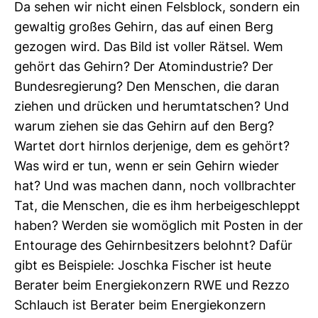
Da sehen wir nicht einen Fels­block, son­dern ein
gewaltig großes Gehirn, das auf einen Berg
gezogen wird. Das Bild ist voller Rätsel. Wem
gehört das Gehirn? Der Atom­in­dus­trie? Der
Bun­des­re­gie­rung? Den Men­schen, die daran
ziehen und drü­cken und her­um­tat­schen? Und
warum ziehen sie das Gehirn auf den Berg?
Wartet dort hirnlos der­je­nige, dem es gehört?
Was wird er tun, wenn er sein Gehirn wieder
hat? Und was machen dann, noch voll­brachter
Tat, die Men­schen, die es ihm her­bei­ge­schleppt
haben? Werden sie womög­lich mit Posten in der
Entou­rage des Gehirn­be­sit­zers belohnt? Dafür
gibt es Bei­spiele: Joschka Fischer ist heute
Berater beim Ener­gie­kon­zern RWE und Rezzo
Schlauch ist Berater beim Ener­gie­kon­zern