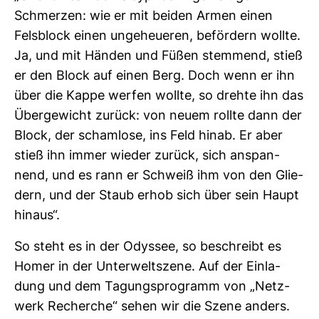
Schmerzen: wie er mit beiden Armen einen
Fels­block einen unge­heueren, beför­dern wollte.
Ja, und mit Händen und Füßen stem­mend, stieß
er den Block auf einen Berg. Doch wenn er ihn
über die Kappe werfen wollte, so drehte ihn das
Über­ge­wicht zurück: von neuem rollte dann der
Block, der scham­lose, ins Feld hinab. Er aber
stieß ihn immer wieder zurück, sich anspan­
nend, und es rann er Schweiß ihm von den Glie­
dern, und der Staub erhob sich über sein Haupt
hinaus“.
So steht es in der Odyssee, so beschreibt es
Homer in der Unter­welt­szene. Auf der Ein­la­
dung und dem Tagungs­pro­gramm von „Netz­
werk Recherche“ sehen wir die Szene anders.