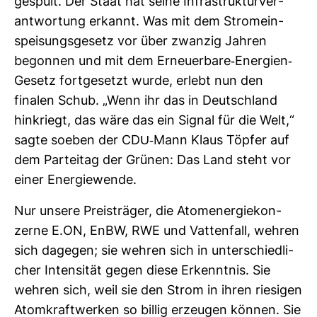
ge­spült. Der Staat hat seine Infra­struk­tur­ver­
ant­wor­tung erkannt. Was mit dem Strom­ein­
spei­sungs­ge­setz vor über zwanzig Jahren
begonnen und mit dem Erneu­er­bare-​Ener­gien-​
Gesetz fort­ge­setzt wurde, erlebt nun den
finalen Schub. „Wenn ihr das in Deutsch­land
hin­kriegt, das wäre das ein Signal für die Welt,“
sagte soeben der CDU-​Mann Klaus Töpfer auf
dem Par­teitag der Grünen: Das Land steht vor
einer Ener­gie­wende.
Nur unsere Preis­träger, die Atom­ener­gie­kon­
zerne E.ON, EnBW, RWE und Vat­ten­fall, wehren
sich dagegen; sie wehren sich in unter­schied­li­
cher Inten­sität gegen diese Erkenntnis. Sie
wehren sich, weil sie den Strom in ihren rie­sigen
Atom­kraft­werken so billig erzeugen können. Sie