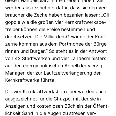
diesen Han­dels­platz hin­ter­trieben haben. Sie
werden aus­ge­zeichnet dafür, dass sie den Ver­
brau­cher die Zeche haben bezahlen lassen: „Oli­
go­pole wie die großen vier Kern­kraft­werks­be­
treiber können die Preise bestimmen und
durch­setzen. Die Mil­li­arden-​Gewinne der Kon­
zerne kommen aus dem Port­monee der Bür­ge­
rinnen und Bürger.“ So steht es in der Ant­wort
von 42 Stadt­werken und vier Lan­des­mi­nis­ters
auf den ener­gie­po­li­ti­schen Appell der vierzig
Manager, der zur Lauft­zeit­ver­län­ge­rung der
Kern­kraft­werke führte.
Die vier Kern­kraft­werks­be­treiber werden auch
aus­ge­zeichnet für die Chuzpe, mit der sie in
Anzeigen und kos­ten­losen Büch­lein der Öffent­
lich­keit Sand in die Augen zu streuen ver­