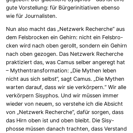
gute Vor­stel­lung: für Bür­ger­initia­tiven ebenso
wie für Jour­na­listen.
Nun also macht das „Netz­werk Recherche“ aus
dem Fels­bro­cken ein Gehirn: nicht ein Fels­bro­
cken wird nach oben gerollt, son­dern ein Gehirn
nach oben gezogen. Das Netz­werk Recherche
prak­ti­ziert das, was Camus selber ange­regt hat
– Mythen­trans­for­ma­tion: „Die Mythen leben
nicht aus sich selbst“, sagt Camus. „Die Mythen
warten darauf, dass wir sie ver­kör­pern.“ Wir alle
ver­kör­pern Sisy­phos. Und wir müssen immer
wieder von neuem, so ver­stehe ich die Absicht
von „Netz­werk Recherche“, dafür sorgen, dass
das Hirn oben ist und oben bleibt. Die Sisy­
phosse müssen danach trachten, dass Ver­stand