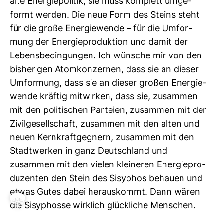
alte Ener­gie­po­litik, sie muss kom­plett umge­
formt werden. Die neue Form des Steins steht
für die große Ener­gie­wende – für die Umfor­
mung der Ener­gie­pro­duk­tion und damit der
Lebens­be­din­gungen. Ich wün­sche mir von den
bis­he­rigen Atom­kon­zernen, dass sie an dieser
Umfor­mung, dass sie an dieser großen Ener­gie­
wende kräftig mit­wirken, dass sie, zusammen
mit den poli­ti­schen Par­teien, zusammen mit der
Zivil­ge­sell­schaft, zusammen mit den alten und
neuen Kern­kraft­geg­nern, zusammen mit den
Stadt­werken in ganz Deutsch­land und
zusammen mit den vielen klei­neren Ener­gie­pro­
du­zenten den Stein des Sisy­phos behauen und
etwas Gutes dabei her­aus­kommt. Dann wären
die Sisy­phosse wirk­lich glück­liche Men­schen.