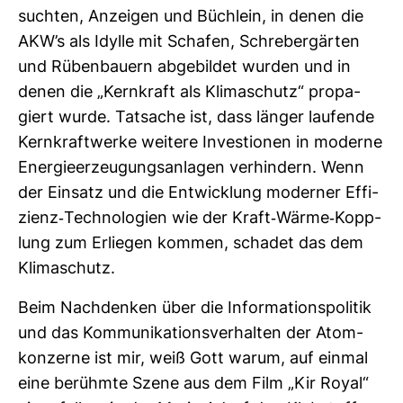
suchten, Anzeigen und Büch­lein, in denen die
AKW’s als Idylle mit Schafen, Schre­ber­gärten
und Rüben­bauern abge­bildet wurden und in
denen die „Kern­kraft als Kli­ma­schutz“ pro­pa­
giert wurde. Tat­sache ist, dass länger lau­fende
Kern­kraft­werke wei­tere Inves­tionen in moderne
Ener­gie­er­zeu­gungs­an­lagen ver­hin­dern. Wenn
der Ein­satz und die Ent­wick­lung moderner Effi­
zienz-​Tech­no­lo­gien wie der Kraft-​Wärme-​Kopp­
lung zum Erliegen kommen, schadet das dem
Kli­ma­schutz.
Beim Nach­denken über die Infor­ma­ti­ons­po­litik
und das Kom­mu­ni­ka­ti­ons­ver­halten der Atom­
kon­zerne ist mir, weiß Gott warum, auf einmal
eine berühmte Szene aus dem Film „Kir Royal“