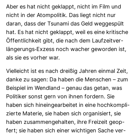
Aber es hat nicht geklappt, nicht im Film und
nicht in der Atom­po­litik. Das liegt nicht nur
daran, dass der Tsu­nami das Geld weg­ge­spült
hat. Es hat nicht geklappt, weil es eine kri­ti­sche
Öffent­lich­keit gibt, die nach dem Lauf­zeit­ver­
län­ge­rungs-​Exzess noch wacher geworden ist,
als sie es vorher war.
Viel­leicht ist es nach dreißig Jahren einmal Zeit,
danke zu sagen: Da haben die Men­schen – zum
Bei­spiel im Wend­land – genau das getan, was
Poli­tiker sonst gern von ihnen for­dern. Sie
haben sich hin­ein­ge­ar­beitet in eine hoch­kom­pli­
zierte Materie, sie haben sich orga­ni­siert, sie
haben zusam­men­ge­halten, ihre Frei­zeit geop­
fert; sie haben sich einer wich­tigen Sache ver­