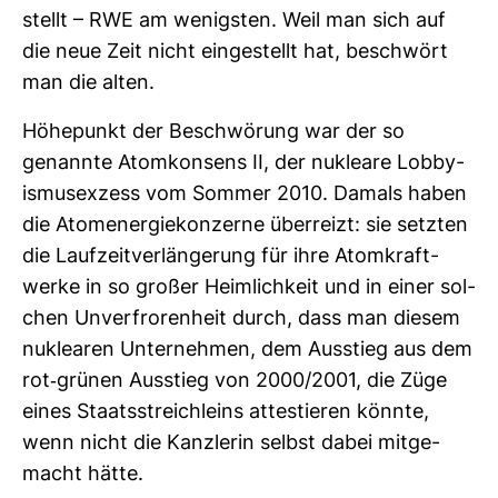
stellt – RWE am wenigsten. Weil man sich auf
die neue Zeit nicht ein­ge­stellt hat, beschwört
man die alten.
Höhe­punkt der Beschwö­rung war der so
genannte Atom­kon­sens II, der nukleare Lob­by­
is­mus­ex­zess vom Sommer 2010. Damals haben
die Atom­ener­gie­kon­zerne über­reizt: sie setzten
die Lauf­zeit­ver­län­ge­rung für ihre Atom­kraft­
werke in so großer Heim­lich­keit und in einer sol­
chen Unver­fro­ren­heit durch, dass man diesem
nuklearen Unter­nehmen, dem Aus­stieg aus dem
rot-​grünen Aus­stieg von 2000/2001, die Züge
eines Staats­streich­leins attes­tieren könnte,
wenn nicht die Kanz­lerin selbst dabei mit­ge­
macht hätte.