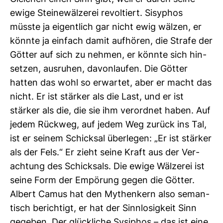
ewige Stei­ne­wäl­zerei revol­tiert. Sisy­phos
müsste ja eigent­lich gar nicht ewig wälzen, er
könnte ja ein­fach damit auf­hören, die Strafe der
Götter auf sich zu nehmen, er könnte sich hin­
setzen, aus­ruhen, davon­laufen. Die Götter
hatten das wohl so erwartet, aber er macht das
nicht. Er ist stärker als die Last, und er ist
stärker als die, die sie ihm ver­ordnet haben. Auf
jedem Rückweg, auf jedem Weg zurück ins Tal,
ist er seinem Schicksal über­legen: „Er ist stärker
als der Fels.“ Er zieht seine Kraft aus der Ver­
ach­tung des Schick­sals. Die ewige Wäl­zerei ist
seine Form der Empö­rung gegen die Götter.
Albert Camus hat den Mythen­kern also seman­
tisch berich­tigt, er hat der Sinn­lo­sig­keit Sinn
gegeben. Der glück­liche Sysi­phos – das ist eine