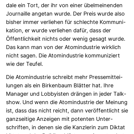
dale ein Tort, der ihr von einer übel­mei­nenden
Jour­naille angetan wurde. Der Preis wurde also
bisher immer ver­liehen für schlechte Kom­mu­ni­
ka­tion, er wurde ver­liehen dafür, dass der
Öffent­lich­keit nichts oder wenig gesagt wurde.
Das kann man von der Atom­in­dus­trie wirk­lich
nicht sagen. Die Atom­in­dus­trie kom­mu­ni­ziert
wie der Teufel.
Die Atom­in­dus­trie schreibt mehr Pres­se­mit­tei­
lungen als ein Bir­ken­baum Blätter hat. Ihre
Manager und Lob­by­isten drängen in jeder Talk­
show. Und wenn die Atom­in­dus­trie der Mei­nung
ist, dass das nicht reicht, dann ver­öf­fent­licht sie
ganz­sei­tige Anzeigen mit potenten Unter­
schriften, in denen sie die Kanz­lerin zum Diktat