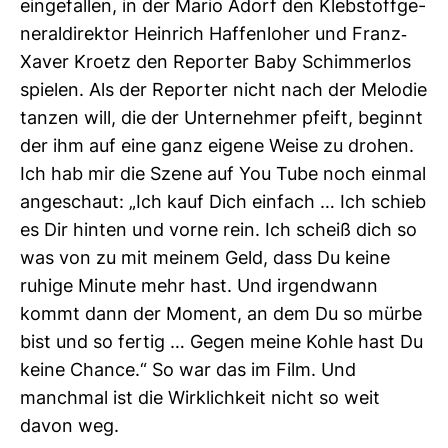
ein­ge­fallen, in der Mario Adorf den Kleb­stoff­ge­
ne­ral­di­rektor Hein­rich Haf­fen­loher und Franz-​
Xaver Kroetz den Reporter Baby Schim­merlos
spielen. Als der Reporter nicht nach der Melodie
tanzen will, die der Unter­nehmer pfeift, beginnt
der ihm auf eine ganz eigene Weise zu drohen.
Ich hab mir die Szene auf You Tube noch einmal
ange­schaut: „Ich kauf Dich ein­fach … Ich schieb
es Dir hinten und vorne rein. Ich scheiß dich so
was von zu mit meinem Geld, dass Du keine
ruhige Minute mehr hast. Und irgend­wann
kommt dann der Moment, an dem Du so mürbe
bist und so fertig … Gegen meine Kohle hast Du
keine Chance.“ So war das im Film. Und
manchmal ist die Wirk­lich­keit nicht so weit
davon weg.