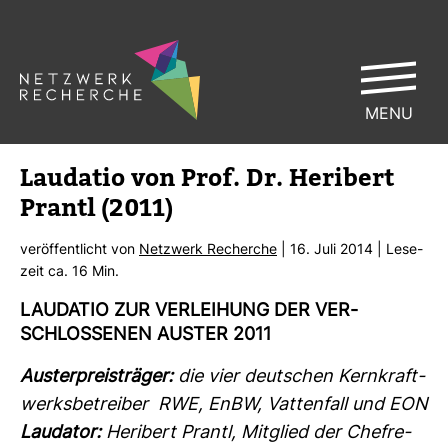
MENU
Lau­datio von Prof. Dr. Heri­bert
Prantl (2011)
ver­öf­fent­licht von
Netz­werk Recherche
| 16. Juli 2014 | Lese­
zeit ca. 16 Min.
LAU­DATIO ZUR VER­LEI­HUNG DER VER­
SCHLOS­SENEN AUSTER 2011
Aus­ter­preis­träger:
die vier deut­schen Kern­kraft­
werks­be­treiber RWE, EnBW, Vat­ten­fall und EON
Lau­dator:
Heri­bert Prantl, Mit­glied der Chef­re­