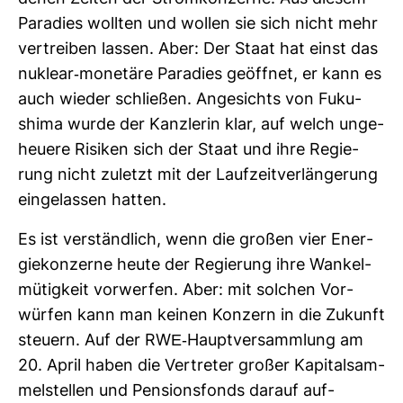
Para­dies wollten und wollen sie sich nicht mehr
ver­treiben lassen. Aber: Der Staat hat einst das
nuklear-​mone­täre Para­dies geöffnet, er kann es
auch wieder schließen. Ange­sichts von Fuku­
shima wurde der Kanz­lerin klar, auf welch unge­
heuere Risiken sich der Staat und ihre Regie­
rung nicht zuletzt mit der Lauf­zeit­ver­län­ge­rung
ein­ge­lassen hatten.
Es ist ver­ständ­lich, wenn die großen vier Ener­
gie­kon­zerne heute der Regie­rung ihre Wan­kel­
mü­tig­keit vor­werfen. Aber: mit sol­chen Vor­
würfen kann man keinen Kon­zern in die Zukunft
steuern. Auf der RWE-​Haupt­ver­samm­lung am
20. April haben die Ver­treter großer Kapi­tal­sam­
mel­stellen und Pen­si­ons­fonds darauf auf­