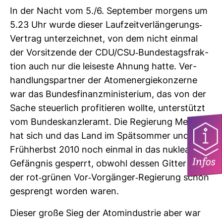
In der Nacht vom 5./6. Sep­tember mor­gens um
5.23 Uhr wurde dieser Lauf­zeit­ver­län­ge­rungs-​
Ver­trag unter­zeichnet, von dem nicht einmal
der Vor­sit­zende der CDU/CSU-​Bun­des­tags­frak­
tion auch nur die lei­seste Ahnung hatte. Ver­
hand­lungs­partner der Atom­ener­gie­kon­zerne
war das Bun­des­fi­nanz­mi­nis­te­rium, das von der
Sache steu­er­lich pro­fi­tieren wollte, unter­stützt
vom Bun­des­kanz­leramt. Die Regie­rung Merkel
hat sich und das Land im Spät­sommer und
Früh­herbst 2010 noch einmal in das nukleare
Infos
Gefängnis gesperrt, obwohl dessen Gitter von
der rot-​grünen Vor-​Vor­gänger-​Regie­rung schon
gesprengt worden waren.
Dieser große Sieg der Atom­in­dus­trie aber war