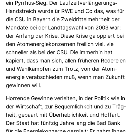
ein Pyr­rhus-​Sieg. Der Lauf­zeit­ver­län­ge­rungs-​
Hand­streich wurde ür RWE und Co das, was für
die CSU in Bayern die Zwei­drit­tel­mehr­heit der
Man­date bei der Land­tags­wahl von 2003 war:
der Anfang der Krise. Diese Krise galop­piert bei
den Atom­ener­gie­kon­zernen frei­lich viel, viel
schneller als bei der CSU. Die immerhin hat
kapiert, dass man sich, allen frü­heren Rede­reien
und Wahl­kämpfen zum Trotz, von der Atom­
energie ver­ab­schieden muß, wenn man Zukunft
gewinnen will.
Hor­rende Gewinne ver­leiten, in der Politik wie in
der Wirt­schaft, zur Bequem­lich­keit und zu Träg­
heit, gepaart mit Über­heb­lich­keit und Hof­fart.
Der Staat hat fünfzig Jahre lang die Bad Bank
für die Ener­gie­kon­zerne gespielt: Er nahm ihnen