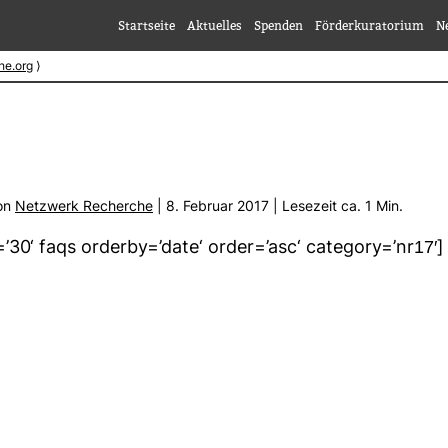
Startseite
Aktuelles
Spenden
Förderkuratorium
N
he.org
⟩
von
Netz­werk Recherche
| 8. Februar 2017 | Lese­zeit ca. 1 Min.
’30‘ faqs orderby=’date‘ order=’asc‘ cate­gory=’nr17′]