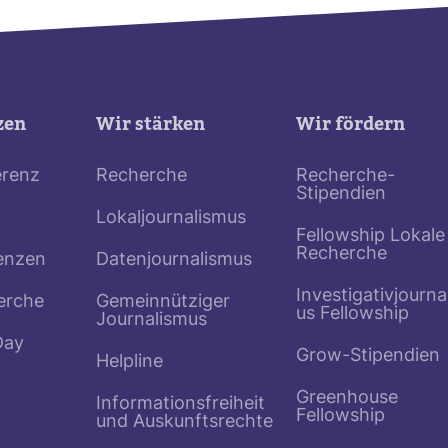
zen
Wir stärken
Wir fördern
erenz
Recherche
Recherche-
Stipendien
Lokaljournalismus
Fellowship Lokale
Recherche
enzen
Datenjournalismus
Investigativjourna
erche
Gemeinnütziger
us Fellowship
Journalismus
Day
Grow-Stipendien
Helpline
Greenhouse
Informationsfreiheit
Fellowship
und Auskunftsrechte