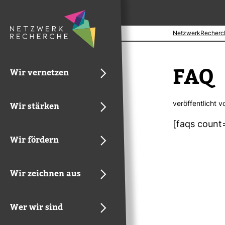
NetzwerkRecherc
FAQ
Wir vernetzen
ver­öf­fent­licht 
Wir stärken
[faqs count=
Wir fördern
Wir zeichnen aus
Wer wir sind