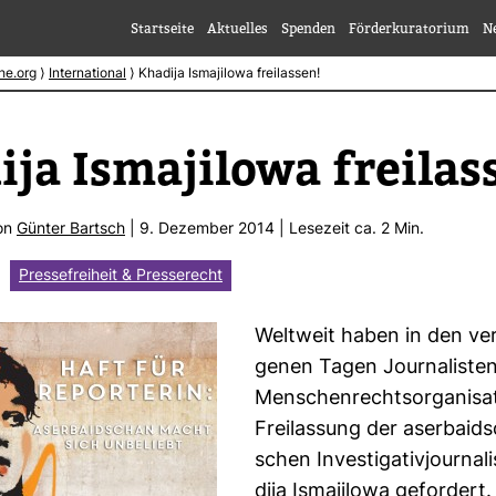
Startseite
Aktuelles
Spenden
Förderkuratorium
N
he.org
⟩
International
⟩
Khadija Ismajilowa freilassen!
ija Isma­ji­lowa frei­las
von
Günter Bartsch
| 9. Dezember 2014 | Lese­zeit ca. 2 Min.
Pressefreiheit & Presserecht
Welt­weit haben in den ve
genen Tagen Jour­na­liste
Men­schen­rechts­or­ga­ni­sa
Frei­las­sung der aser­bai­ds
schen Inves­ti­ga­ti­vjour­na­
dija Isma­ji­lowa gefor­dert