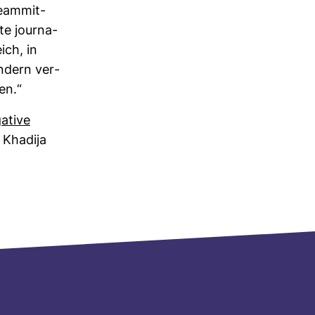
Team­mit­
e jour­na­
ich, in
­dern ver­
en.“
a­tive
 Kha­dija