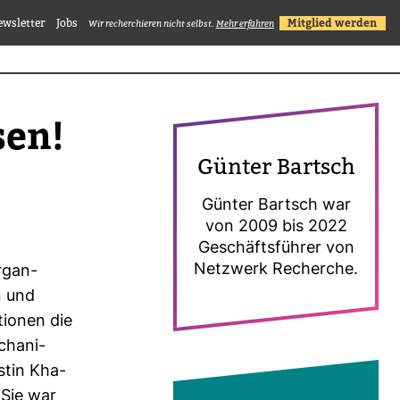
ewsletter
Jobs
Mitglied werden
Wir recherchieren nicht selbst.
Mehr erfahren
sen!
Günter Bartsch
Günter Bartsch war
von 2009 bis 2022
Geschäfts­führer von
Netz­werk Recherche.
r­gan­
n und
­tionen die
cha­ni­
listin Kha­
. Sie war