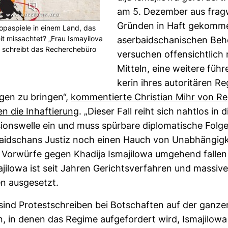
am 5. Dezember aus frag­
Gründen in Haft gekomme
o­pa­spiele in einem Land, das
heit miss­achtet? „Frau Ismay­ilova
aser­bai­dscha­ni­schen Be
“, schreibt das Recher­che­büro
ver­su­chen offen­sicht­lich 
Mit­teln, eine wei­tere füh­r
kerin ihres auto­ri­tären R
en zu bringen“,
kom­men­tierte Chris­tian Mihr von R
 die Inhaf­tie­rung
. „Dieser Fall reiht sich nahtlos in d
si­ons­welle ein und muss spür­bare diplo­ma­ti­sche Fol
i­dschans Justiz noch einen Hauch von Unab­hän­gig­k
 Vor­würfe gegen Kha­dija Isma­ji­lowa umge­hend fallen
a­ji­lowa ist seit Jahren Gerichts­ver­fahren und mas­si
 aus­ge­setzt.
sind Pro­test­schreiben bei Bot­schaften auf der ganze
, in denen das Regime auf­ge­for­dert wird, Isma­ji­lowa 