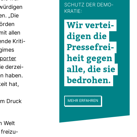
SCHUTZ DER DEMO­
wür­digen
KRATIE:
n. „Die
Wir ver­tei­
hörden
mit allen
digen die
ende Kri­ti­
Pres­se­frei­
egimes
heit gegen
eporter
alle, die sie
ie der­zei­
gen haben.
bedrohen.
eit hat,
vem Druck
MEHR ERFAHREN
n Welt
frei­zu­