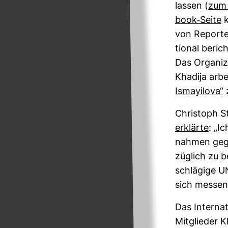
lassen (
zum 
book-​Seite
k
von Reporter
tional beric
Das Orga­niz
Kha­dija arbe
Ismay­ilova“
Chris­toph St
erklärte
: „I
nahmen gegen
züg­lich zu b
schlä­gige U
sich messen
Das Inter­na­
Mit­glieder K