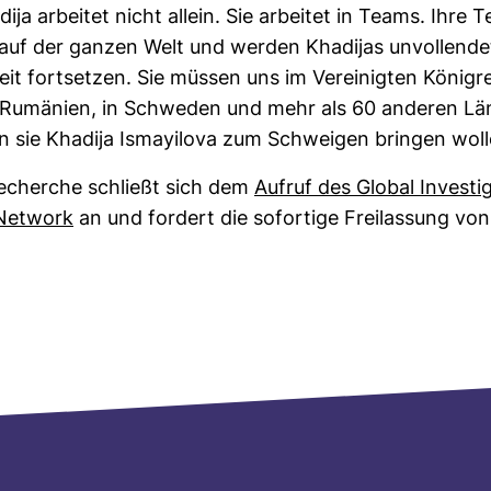
­dija arbeitet nicht allein. Sie arbeitet in Teams. Ihre 
 auf der ganzen Welt und werden Kha­dijas unvoll­endet
rbeit fort­setzen. Sie müssen uns im Ver­ei­nigten König­re
 Rumä­nien, in Schweden und mehr als 60 anderen Län
 sie Kha­dija Ismay­ilova zum Schweigen bringen woll
echerche schließt sich dem
Aufruf des Global Inves­ti­g
 Net­work
an und for­dert die sofor­tige Frei­las­sung von