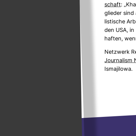
schaft
: „Kha
glieder sind
lis­ti­sche A
den USA, in
haften, wenn
Netz­werk R
Jour­na­lism
Isma­ji­lowa.