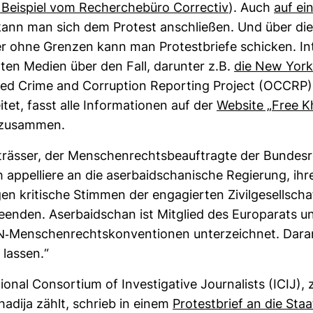
Bei­spiel vom Recher­che­büro Cor­rectiv
). Auch
auf ei
ann man sich dem Pro­test anschließen. Und über die
 ohne Grenzen kann man Pro­test­briefe schi­cken. Int
hten Medien über den Fall, dar­unter z.B.
die New York
ed Crime and Cor­rup­tion Repor­ting Pro­ject (OCCRP)
itet, fasst alle Infor­ma­tionen auf der
Web­site „Free Kh
zusammen.
rässer, der Men­schen­rechts­be­auf­tragte der Bun­des­re
ch appel­liere an die aser­bai­dscha­ni­sche Regie­rung, ih
 kri­ti­sche Stimmen der enga­gierten Zivil­ge­sell­sch
eenden. Aser­bai­dschan ist Mit­glied des Euro­pa­rats u
N-​Men­schen­rechts­kon­ven­tionen unter­zeichnet. Dar
 lassen.“
tional Con­sor­tium of Inves­ti­ga­tive Jour­na­lists (ICIJ),
ha­dija zählt, schrieb in einem
Pro­test­brief an die Staa