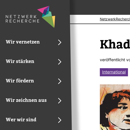
NetzwerkRecherc
Kha­d
Wir vernetzen
ver­öf­fent­licht 
Wir stärken
International
Wir fördern
Wir zeichnen aus
Wer wir sind