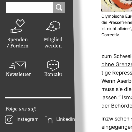
Suchen
nach:
Olym­pi­sche Eur
die Pres­se­frei­
ist nicht alleine
Cor­rectiv.
Spenden
Mitglied
/ Fördern
werden
zum Schweig
ohne Grenzen
tige Repres­
Newsletter
Kontakt
Wenn Aser­ba
muss sie die
lassen.“ Ism
der Behörden
Folge uns auf:
Inzwi­schen 
Instagram
LinkedIn
ein­ge­gangen