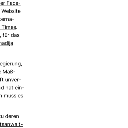
ner Face­
 Web­site
er­na­
 Times
.
, für das
a­dija
­gie­rung,
re Maß­
aft unver­
nd hat ein­
an muss es
 zu deren
ts­an­walt­