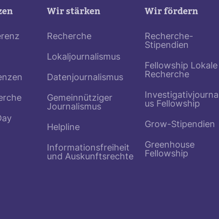
zen
Wir stärken
Wir fördern
erenz
Recherche
Recherche-
Stipendien
Lokaljournalismus
Fellowship Lokale
Recherche
enzen
Datenjournalismus
Investigativjourna
erche
Gemeinnütziger
us Fellowship
Journalismus
Day
Grow-Stipendien
Helpline
Greenhouse
Informationsfreiheit
Fellowship
und Auskunftsrechte