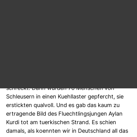
Haupt­bahnhof nach Deutsch­land zu holen – die
Ent­schei­dung fuehrte dazu, dass die Grenze
mona­te­lang offen war und im ver­gan­genen
Jahr wohl um die 800.000 Fluecht­linge nach
Deutsch­land kamen.
Wie es dazu kam, haben etliche Medien auf­ge­
ar­beitet: Schiffsunglu­ecke auf dem Mit­tel­meer
mit meh­reren hun­dert Toten hatten die Oef­
fent­lich­keit, Poli­tiker und Jour­na­listen auf­ge­
schreckt. Dann wurden 70 Men­schen von
Schleu­sern in einen Kuehl­laster gepfercht, sie
erstickten qual­voll. Und es gab das kaum zu
ertra­gende Bild des Fluecht­lings­jungen Aylan
Kurdi tot am tuer­ki­schen Strand. Es schien
damals, als koennten wir in Deutsch­land all das