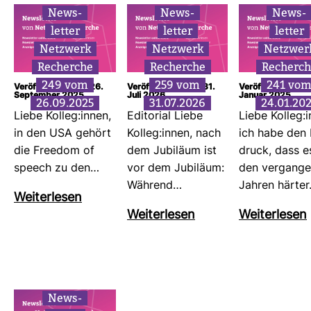
News­
News­
News­
letter
letter
letter
Netz­werk
Netz­werk
Netz­wer
Recherche
Recherche
Recherch
249 vom
259 vom
241 vo
Veröffentlicht am: 26.
Veröffentlicht am: 31.
Veröffentlicht am
September 2025
Juli 2026
Januar 2025
26.09.2025
31.07.2026
24.01.20
Liebe Kolleg:innen,
Edi­to­rial Liebe
Liebe Kolleg:i
in den USA gehört
Kolleg:innen, nach
ich habe den 
die Freedom of
dem Jubi­läum ist
druck, dass e
speech zu den…
vor dem Jubi­läum:
den ver­gan­g
Wäh­rend…
Jahren härte
Wei­ter­lesen
Wei­ter­lesen
Wei­ter­lesen
News­