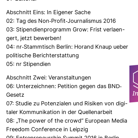
Abschnitt Eins: In Eigener Sache
02: Tag des Non-​Profit-​Jour­na­lismus 2016
03: Sti­pen­di­en­pro­gramm Grow: Frist ver­la­en­
gert, jetzt bewerben!
04: nr-​Stamm­tisch Berlin: Horand Knaup ueber
poli­ti­sche Bericht­erstat­tung
05: nr Sti­pen­dien
Abschnitt Zwei: Ver­an­stal­tungen
06: Unter­zeichnen: Peti­tion gegen das BND-​
I
Gesetz
07: Studie zu Poten­zialen und Risiken von digi­
taler Kom­mu­ni­ka­tion in der Quel­len­ar­beit
08: „The power of the crowd“ European Media
Freedom Con­fe­rence in Leipzig