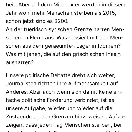
heit. Aber auf dem Mit­tel­meer werden in diesem
Jahr wohl mehr Men­schen sterben als 2015,
schon jetzt sind es 3200.
An der tuer­kisch-​syri­schen Grenze harren Men­
schen im Elend aus. Was pas­siert mit den Men­
schen aus dem gerae­umten Lager in Ido­meni?
Was mit jenen, die auf den grie­chi­schen Inseln
aus­harren?
Unsere poli­ti­sche Debatte dreht sich weiter,
Jour­na­listen richten ihre Auf­merk­sam­keit auf
Anderes. Aber auch wenn sich damit keine ein­
fache poli­ti­sche For­de­rung ver­bindet, ist es
unsere Auf­gabe, wieder und wieder auf die
Zustaende an den Grenzen hin­zu­weisen. Auf­zu­
zeigen, dass jeden Tag Men­schen sterben, bei