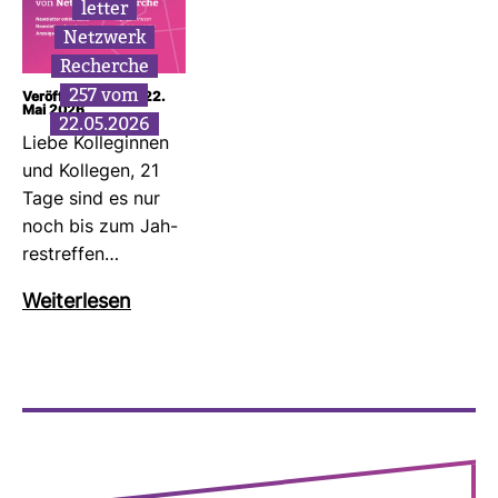
letter
Netz­werk
Recherche
257 vom
Veröffentlicht am: 22.
Mai 2026
22.05.2026
Liebe Kol­le­ginnen
und Kol­legen, 21
Tage sind es nur
noch bis zum Jah­
res­treffen…
Wei­ter­lesen