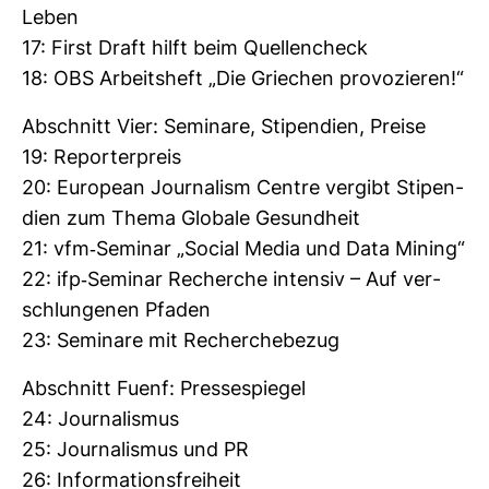
Leben
17: First Draft hilft beim Quel­len­check
18: OBS Arbeits­heft „Die Grie­chen pro­vo­zieren!“
Abschnitt Vier: Semi­nare, Sti­pen­dien, Preise
19: Repor­ter­preis
20: European Jour­na­lism Centre ver­gibt Sti­pen­
dien zum Thema Glo­bale Gesund­heit
21: vfm-​Seminar „Social Media und Data Mining“
22: ifp-​Seminar Recherche intensiv – Auf ver­
schlun­genen Pfaden
23: Semi­nare mit Recher­che­bezug
Abschnitt Fuenf: Pres­se­spiegel
24: Jour­na­lismus
25: Jour­na­lismus und PR
26: Infor­ma­ti­ons­frei­heit