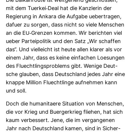
Die Bal­kan­route ist weit­ge­hend geschlossen,
mit dem Tuerkei-​Deal hat die Kanz­lerin der
Regie­rung in Ankara die Auf­gabe ueber­tragen,
dafuer zu sorgen, dass nicht so viele Men­schen
an die EU-​Grenzen kommen. Wir berichten viel
ueber Par­tei­po­litik und den Satz „Wir schaffen
das“. Und viel­leicht ist heute allen klarer als vor
einem Jahr, dass es keine ein­fa­chen Loe­sungen
des Fluecht­lings­pro­blems gibt. Wenige Deut­
sche glauben, dass Deutsch­land jedes Jahr eine
knappe Mil­lion Fluecht­linge auf­nehmen kann
und soll.
Doch die huma­ni­taere Situa­tion von Men­schen,
die vor Krieg und Buer­ger­krieg fliehen, hat sich
kaum ver­bes­sert. Jene, die im ver­gan­genen
Jahr nach Deutsch­land kamen, sind in Sicher­