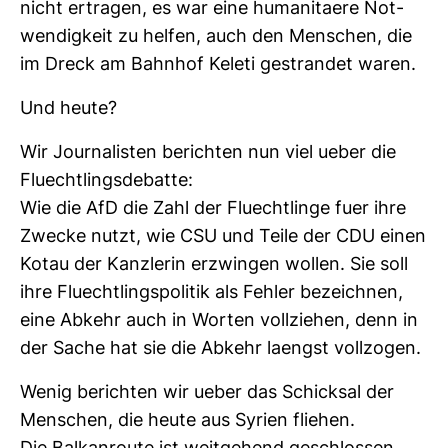
nicht ertragen, es war eine huma­ni­taere Not­
wen­dig­keit zu helfen, auch den Men­schen, die
im Dreck am Bahnhof Keleti gestrandet waren.
Und heute?
Wir Jour­na­listen berichten nun viel ueber die
Fluecht­lings­de­batte:
Wie die AfD die Zahl der Fluecht­linge fuer ihre
Zwecke nutzt, wie CSU und Teile der CDU einen
Kotau der Kanz­lerin erzwingen wollen. Sie soll
ihre Fluecht­lings­po­litik als Fehler bezeichnen,
eine Abkehr auch in Worten voll­ziehen, denn in
der Sache hat sie die Abkehr laengst voll­zogen.
Wenig berichten wir ueber das Schicksal der
Men­schen, die heute aus Syrien fliehen.