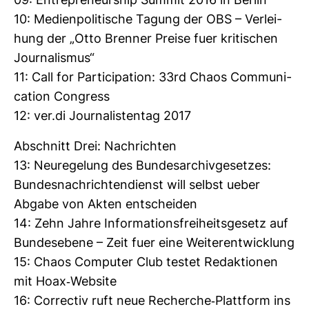
09: Entre­pre­neurship Summit 2016 in Berlin
10: Medi­en­po­li­ti­sche Tagung der OBS – Ver­lei­
hung der „Otto Brenner Preise fuer kri­ti­schen
Jour­na­lismus“
11: Call for Par­ti­ci­pa­tion: 33rd Chaos Com­mu­ni­
ca­tion Con­gress
12: ver.di Jour­na­lis­tentag 2017
Abschnitt Drei: Nach­richten
13: Neu­re­ge­lung des Bun­des­ar­chiv­ge­setzes:
Bun­des­nach­rich­ten­dienst will selbst ueber
Abgabe von Akten ent­scheiden
14: Zehn Jahre Infor­ma­ti­ons­frei­heits­ge­setz auf
Bun­des­ebene – Zeit fuer eine Wei­ter­ent­wick­lung
15: Chaos Com­puter Club testet Redak­tionen
mit Hoax-​Web­site
16: Cor­rectiv ruft neue Recherche-​Platt­form ins