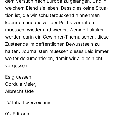
dem Ver­such nach Europa zu gelangen. Und in
wel­chem Elend sie leben. Dass dies keine Situa­
tion ist, die wir schul­ter­zu­ckend hin­nehmen
koennen und die wir der Politik vor­halten
muessen, wieder und wieder. Wenige Poli­tiker
werden darin ein Gewinner-​Thema sehen, diese
Zustaende im oef­fent­li­chen Bewusst­sein zu
halten. Jour­na­listen muessen dieses Leid immer
weiter doku­men­tieren, damit wir alle es nicht
ver­gessen.
Es gru­essen,
Cor­dula Meier,
Albrecht Ude
## Inhalts­ver­zeichnis.
01: Edi­to­rial