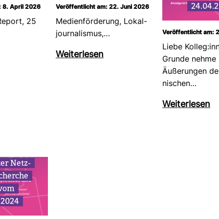
24.04.
: 8. April 2026
Veröffentlicht am: 22. Juni 2026
​Report, 25
Medi­en­för­de­rung, Lokal­
Veröffentlicht am: 
jour­na­lismus,…
Liebe Kolleg:in
Wei­ter­lesen
Grunde nehme i
Äuße­rungen des
ni­schen…
Wei­ter­lesen
ter Netz­
cherche
 vom
.2024