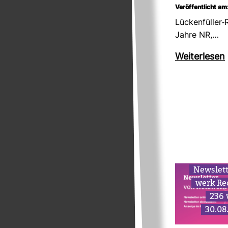
Veröffentlicht am
Lücken­füller-
Jahre NR,…
Wei­ter­lesen
News­let
werk Re
236
30.08