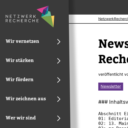
NetzwerkRecherc
News­
Wir vernetzen
Reche
Wir stärken
ver­öf­fent­licht 
Wir fördern
Newsletter
Wir zeichnen aus
### Inhalts­v
Abschnitt E
Wer wir sind
01: Editoria
02: 13. Mai