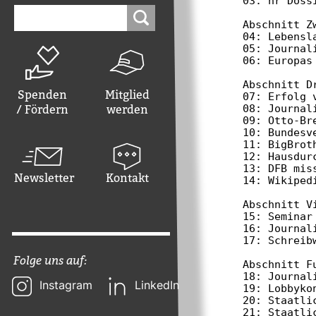
03: nr Doss
Suchen
nach:
Abschnitt Z
04: Lebensl
05: Journal
06: Europas
Abschnitt D
Spenden
Mitglied
07: Erfolg 
08: Journal
/ Fördern
werden
09: Otto-Br
10: Bundesv
11: BigBroth
12: Hausdur
13: DFB mis
Newsletter
Kontakt
14: Wikipedi
Abschnitt V
15: Seminar
16: Journal
17: Schreib
Folge uns auf:
Abschnitt F
18: Journali
Instagram
LinkedIn
19: Lobbykon
20: Staatli
21: Staatli