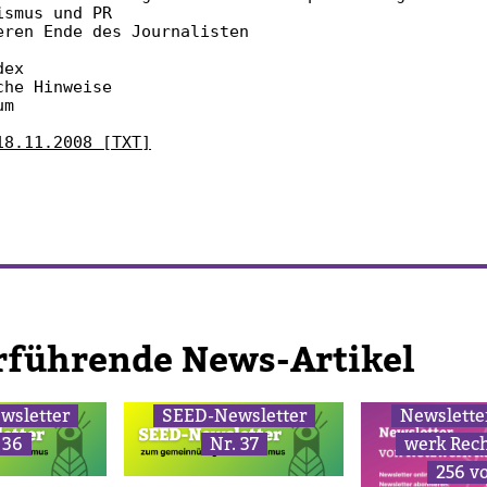
smus und PR

eren Ende des Journalisten

ex

he Hinweise

m

18.11.2008 [TXT]
r­füh­rende News-​Artikel
ws­letter
SEED-​News­letter
News­lette
 36
Nr. 37
werk Rec
256 v