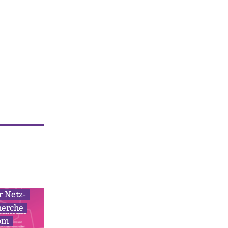
r Netz­
herche
om