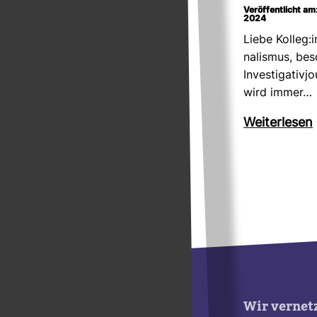
Veröffentlicht am
2024
Liebe Kolleg:
na­lismus, bes
Inves­ti­ga­ti­vj
wird immer…
Wei­ter­lesen
Wir vernet