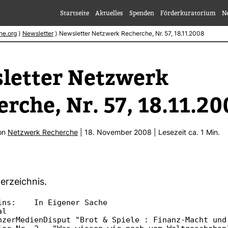
Startseite
Aktuelles
Spenden
Förderkuratorium
N
he.org
⟩
Newsletter
⟩
Newsletter Netzwerk Recherche, Nr. 57, 18.11.2008
letter Netz­werk
rche, Nr. 57, 18.11.20
von
Netz­werk Recherche
| 18. November 2008 | Lese­zeit ca. 1 Min.
er­zeichnis.
ins:    In Eigener Sache

l

nzerMedienDisput "Brot & Spiele : Finanz-Macht und 