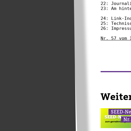
22: Journali
23: Am hint
24: Link-Ind
25: Technisc
26: Impressu
Nr. 57 vom 
Wei­te
SEED-​Ne
Nr.