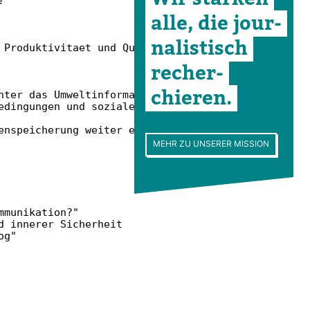
"

alle, die jour­
na­lis­tisch
 Produktivitaet und Qualitaet II

recher­
chieren.
nter das Umweltinformationsgesetz

dingungen und soziale Herkunft

nspeicherung weiter ein

MEHR ZU UNSERER MISSION
munikation?"

 innerer Sicherheit

g"
