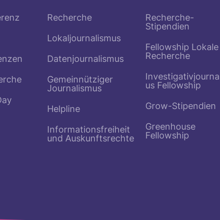
erenz
Recherche
Recherche-
Stipendien
Lokaljournalismus
Fellowship Lokale
Recherche
enzen
Datenjournalismus
Investigativjourna
erche
Gemeinnütziger
us Fellowship
Journalismus
Day
Grow-Stipendien
Helpline
Greenhouse
Informationsfreiheit
Fellowship
und Auskunftsrechte