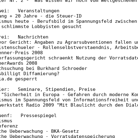
ier Nr. 2 - "Was wissen wir noch vom Weltgeschehen?
wei:   Veranstaltungen

ang + 20 Jahre - die Steuer-ID

ismus heute - Berufsbild im Spannungsfeld zwischen
 schlimmste Lobbyisten gesucht

rei:   Nachrichten

vor Gericht: Angaben zu Agrarsubventionen fallen u
istenschueler - Rollenselbstverstaendnis, Arbeitsbe
enner-Preis 2008

erfassungsgericht schraenkt Nutzung der Vorratsdate
erAwards 2008

chsuchung bei Burkhard Schroeder

sbilligt Diffamierung?

a.de gesperrt

ier:   Seminare, Stipendien, Preise

 "Sicherheit in Europa - Gefahren durch moderne Kom
ismus im Spannungsfeld von Informationsfreiheit und
werkstatt Radio 2009 "Mit Blaulicht durch den Dialo
uenf:   Pressespiegel

smus

ferenz

che Ueberwachung - BKA-Gesetz

che Ueberwachung - Vorratsdatenspeicherung
