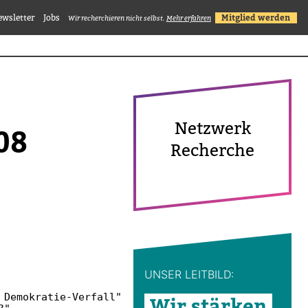
ewsletter
Jobs
Mitglied werden
Wir recherchieren nicht selbst.
Mehr erfahren
Netz­werk
08
Recherche
UNSER LEIT­BILD:
Demokratie-Verfall"

Wir stärken