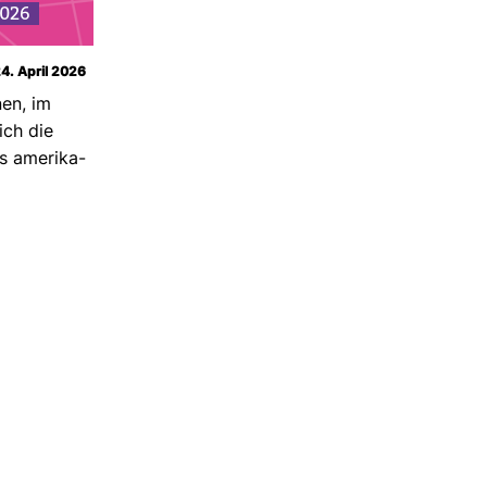
2026
24. April 2026
nen, im
ch die
 ame­ri­ka­