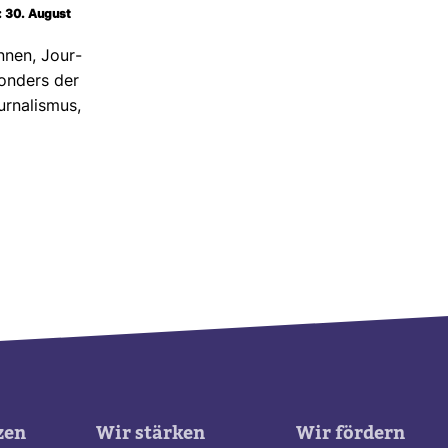
: 30. August
innen, Jour­
on­ders der
our­na­lismus,
zen
Wir stärken
Wir fördern