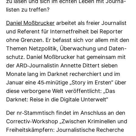
zu lasen und sich im echten Leben mit Jour­na­
listen zu treffen?
Daniel Moß­bru­cker
arbeitet als freier Jour­na­list
und Refe­rent für Inter­net­frei­heit bei Reporter
ohne Grenzen. Er befasst sich vor allem mit den
Themen Netz­po­litik, Über­wa­chung und Daten­
schutz. Daniel Moß­bru­cker hat gemeinsam mit
der ARD-​Jour­na­listin Annette Dit­tert sieben
Monate lang im Darknet recher­chiert und im
Januar eine 45-​minü­tige „Story im Ersten“ über
diese ver­bor­gene Welt ver­öf­fent­licht: „Das
Darknet: Reise in die Digi­tale Unter­welt“
Der nr-​Stamm­tisch findet im Anschluss an den
Cor­rectiv-​Work­shop „Zwi­schen Kri­mi­nellen und
Frei­heits­kämp­fern: Jour­na­lis­ti­sche Recherche