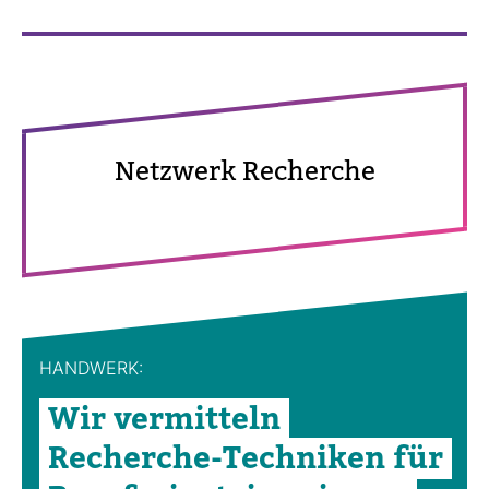
Netz­werk Recherche
HAND­WERK:
Wir ver­mit­teln
Recherche-​Tech­niken für