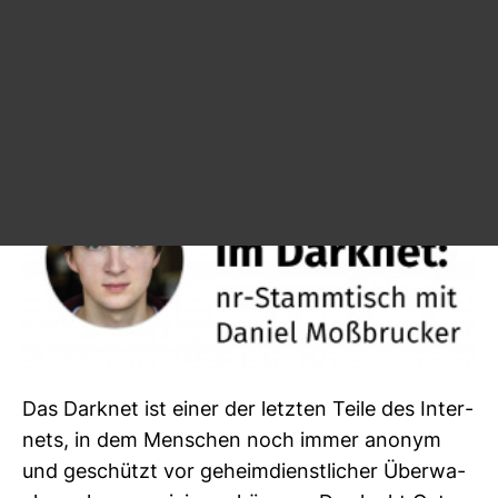
Refe­rent:
Daniel Moß­bru­cker
Thema:
Jour­na­lis­ti­sche Recherche im Darknet
Ort:
Cor­rectiv (
Sin­gerstr. 109, 10179 Berlin
).
Recher­chen im Darknet
Das Darknet ist einer der letzten Teile des Inter­
nets, in dem Men­schen noch immer anonym
und geschützt vor geheim­dienst­li­cher Über­wa­