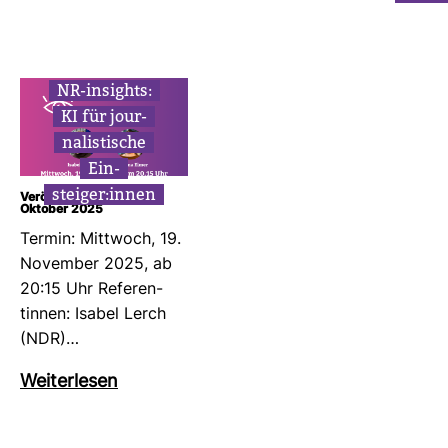
NR-​insights:
KI für jour­
na­lis­ti­sche
Ein­
steiger:innen
Veröffentlicht am: 23.
Oktober 2025
Termin: Mitt­woch, 19.
November 2025, ab
20:15 Uhr Refe­ren­
tinnen: Isabel Lerch
(NDR)…
Wei­ter­lesen