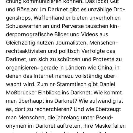
chung kom­mu­ni­zieren können. Das lockt Gut
und Böse an: Im Darknet gibt es unzäh­lige Dro­
gen­shops, Waf­fen­händler bieten unver­hohlen
Schuss­waffen an und Per­verse tau­schen kin­
der­por­no­gra­fi­sche Bilder und Videos aus.
Gleich­zeitig nutzen Jour­na­listen, Men­schen­
rechts­ak­ti­visten und poli­tisch Ver­folgte das
Darknet, um sich zu schützen und Pro­teste zu
orga­ni­sieren-​ gerade in Län­dern wie China, in
denen das Internet nahezu voll­ständig über­
wacht wird. Zum nr-​Stamm­tisch gibt Daniel
Moß­bru­cker Ein­blicke ins Darknet: Wie kommt
man über­haupt ins Darknet? Wie auf­wändig ist
es, dort zu recher­chieren? Und wie über­zeugt
man Men­schen, die jah­re­lang unter Pseud­
onymen im Darknet auf­treten, ihre Maske fallen