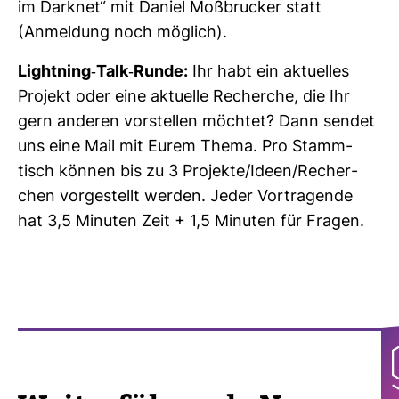
im Darknet“ mit Daniel Moß­bru­cker statt
(Anmel­dung noch mög­lich).
Light­ning-​Talk-​Runde:
Ihr habt ein aktu­elles
Pro­jekt oder eine aktu­elle Recherche, die Ihr
gern anderen vor­stellen möchtet? Dann sendet
uns eine Mail mit Eurem Thema. Pro Stamm­
tisch können bis zu 3 Pro­jekte/Ideen/Recher­
chen vor­ge­stellt werden. Jeder Vor­tra­gende
hat 3,5 Minuten Zeit + 1,5 Minuten für Fragen.