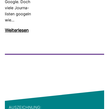
Google. Doch
viele Jour­na­
listen goo­geln
wie…
Wei­ter­lesen
AUS­ZEICH­NUNG: