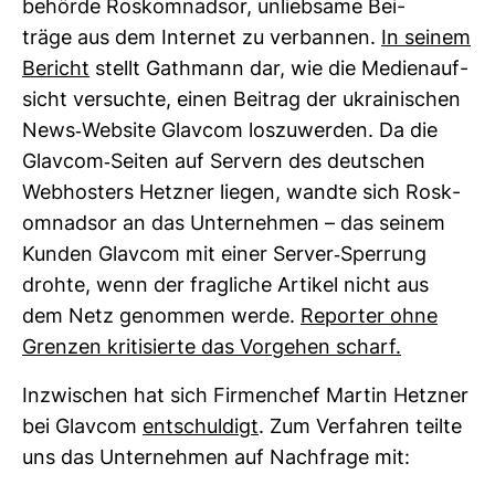
be­hörde
Rosk­om­nadsor
, unlieb­same Bei­
träge aus dem Internet zu ver­bannen.
In seinem
Bericht
stellt Gath­mann dar, wie die Medi­en­auf­
sicht ver­suchte, einen Bei­trag der ukrai­ni­schen
News-​Web­site
Glavcom los­zu­werden. Da die
Glavcom-​Seiten auf Ser­vern des deut­schen
Web­hos­ters Hetzner liegen, wandte sich Rosk­
om­nadsor an das Unter­nehmen – das seinem
Kunden Glavcom mit einer Server-​Sper­rung
drohte, wenn der frag­liche Artikel nicht aus
dem Netz genommen werde.
Reporter ohne
Grenzen kri­ti­sierte das Vor­gehen scharf.
Inzwi­schen hat sich Fir­men­chef Martin Hetzner
bei
Glavcom
ent­schul­digt
. Zum Ver­fahren teilte
uns das Unter­nehmen auf Nach­frage mit: