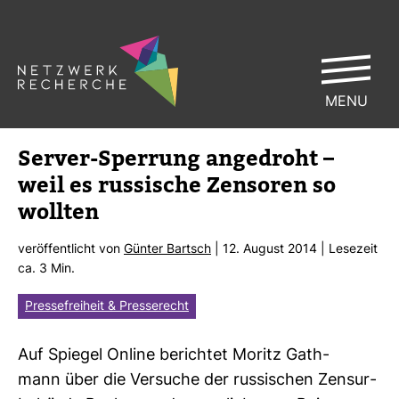
MENU
Server-​Sper­rung ange­droht –
weil es rus­si­sche Zen­soren so
wollten
ver­öf­fent­licht von
Günter Bartsch
| 12. August 2014 | Lese­zeit
ca. 3 Min.
Pressefreiheit & Presserecht
Auf Spiegel Online berichtet Moritz Gath­
mann über die Ver­suche der rus­si­schen Zen­sur­