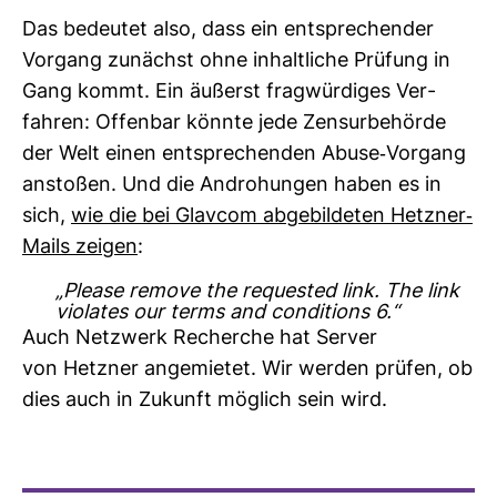
Das bedeutet also, dass ein ent­spre­chender
Vor­gang zunächst ohne inhalt­liche Prü­fung in
Gang kommt. Ein äußerst frag­wür­diges Ver­
fahren: Offenbar könnte jede Zen­sur­be­hörde
der Welt einen ent­spre­chenden Abuse-​Vor­gang
anstoßen. Und die Andro­hungen haben es in
sich,
wie die bei Glavcom abge­bil­deten Hetzner-​
Mails zeigen
:
„Please remove the requested link. The link
violates our terms and conditions 6.“
Auch Netz­werk Recherche hat Server
von Hetzner ange­mietet. Wir werden prüfen, ob
dies auch in Zukunft mög­lich sein wird.