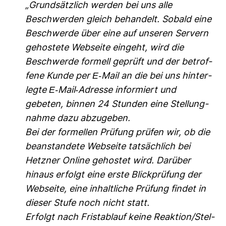
„Grund­sätz­lich werden bei uns alle
Beschwerden gleich behan­delt. Sobald eine
Beschwerde über eine auf unseren Ser­vern
gehos­tete Web­seite ein­geht, wird die
Beschwerde for­mell geprüft und der betrof­
fene Kunde per E-​Mail an die bei uns hin­ter­
legte E-​Mail-​Adresse infor­miert und
gebeten, binnen 24 Stunden eine Stel­lung­
nahme dazu abzu­geben.
Bei der for­mellen Prü­fung prüfen wir, ob die
bean­stan­dete Web­seite tat­säch­lich bei
Hetzner Online gehostet wird. Dar­über
hinaus erfolgt eine erste Blick­prü­fung der
Web­seite, eine inhalt­liche Prü­fung findet in
dieser Stufe noch nicht statt.
Erfolgt nach Frist­ab­lauf keine Reak­tion/Stel­