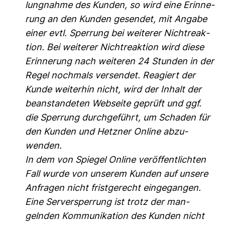
lung­nahme des Kunden, so wird eine Erin­ne­
rung an den Kunden gesendet, mit Angabe
einer evtl. Sper­rung bei wei­terer Nicht­re­ak­
tion. Bei wei­terer Nicht­re­ak­tion wird diese
Erin­ne­rung nach wei­teren 24 Stunden in der
Regel noch­mals ver­sendet. Reagiert der
Kunde wei­terhin nicht, wird der Inhalt der
bean­stan­deten Web­seite geprüft und ggf.
die Sper­rung durch­ge­führt, um Schaden für
den Kunden und Hetzner Online abzu­
wenden.
In dem von Spiegel Online ver­öf­fent­lichten
Fall wurde von unserem Kunden auf unsere
Anfragen nicht frist­ge­recht ein­ge­gangen.
Eine Ser­ver­sper­rung ist trotz der man­
gelnden Kom­mu­ni­ka­tion des Kunden nicht