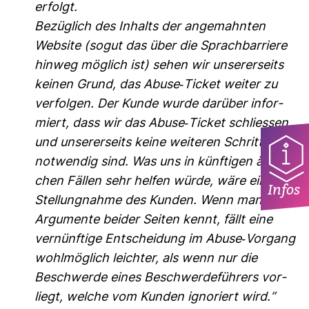
erfolgt.
Bezüg­lich des Inhalts der ange­mahnten
Web­site (sogut das über die Sprach­bar­riere
hinweg mög­lich ist) sehen wir unse­rer­seits
keinen Grund, das Abuse-​Ticket weiter zu
ver­folgen. Der Kunde wurde dar­über infor­
miert, dass wir das Abuse-​Ticket schliessen,
und unse­rer­seits keine wei­teren Schritte
not­wendig sind. Was uns in künf­tigen ähn­li­
chen Fällen sehr helfen würde, wäre eine
Infos
Stel­lung­nahme des Kunden. Wenn man die
Argu­mente beider Seiten kennt, fällt eine
ver­nünf­tige Ent­schei­dung im Abuse-​Vor­gang
wohl­mög­lich leichter, als wenn nur die
Beschwerde eines Beschwer­de­füh­rers vor­
liegt, welche vom Kunden igno­riert wird.“