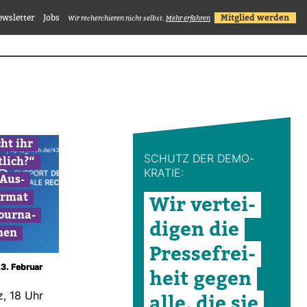
ewsletter
Jobs
Mitglied werden
Wir recherchieren nicht selbst.
Mehr erfahren
ht ihr
­lich?“
SCHUTZ DER DEMO­
KRATIE:
 Aus­
ormat
Wir ver­tei­
our­na­
digen die
nnen
Pres­se­frei­
23. Februar
heit gegen
alle, die sie
z, 18 Uhr