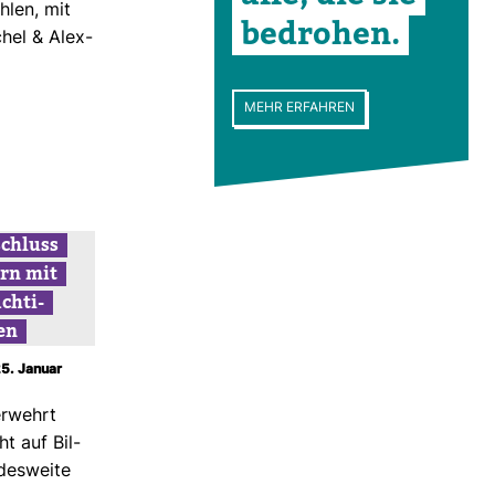
len, mit
bedrohen.
chel & Alex­
MEHR ERFAHREN
schluss
ern mit
ch­ti­
en
25. Januar
r­wehrt
ht auf Bil­
des­weite