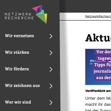
NetzwerkRecherc
Aktu­
Wir vernetzen
Vor de
Wir stärken
tags­w
Tipps fü
Wir fördern
jour­na­l
aus der
Wir zeichnen aus
Veröffentlicht am
Unter dem Mo
Wer wir sind
macht ihr das 