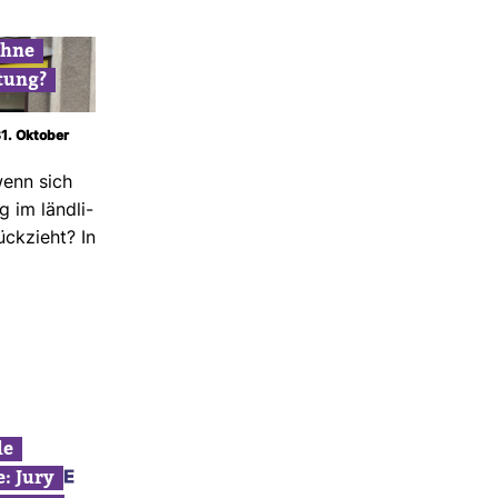
ohne
­tung?
31. Oktober
wenn sich
g im länd­li­
ck­zieht? In
le
: Jury