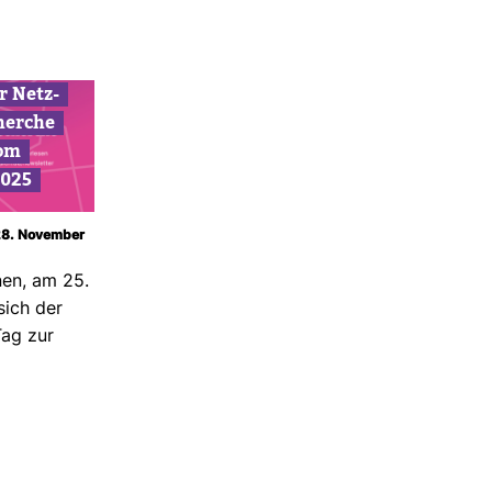
r Netz­
herche
om
2025
 28. November
nen, am 25.
ich der
 Tag zur