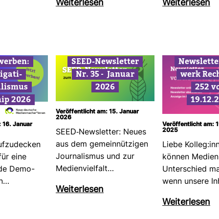
Wei­ter­lesen
Wei­ter­lesen
ewerben:
SEED-​News­letter
News­lette
i­ga­ti­
Nr. 35 –
Januar
werk Rec
a­lismus
2026
252 v
ship 2026
19.12.
Veröffentlicht am: 15. Januar
2026
: 16. Januar
Veröffentlicht am:
2025
SEED-​News­letter: Neues
aus dem gemein­nüt­zigen
f­zu­de­cken
Liebe Kolleg:in
Jour­na­lismus und zur
 für eine
können Medien
Medi­en­viel­falt…
ende Demo­
Unter­schied m
in…
wenn unsere In
Wei­ter­lesen
Wei­ter­lesen