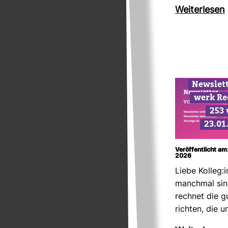
Wei­ter­lesen
News­let
werk Re
253
23.01
Veröffentlicht am
2026
Liebe Kolleg:i
manchmal sind
rechnet die 
richten, die 