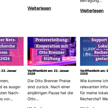
Befra­gung…
Wei­ter­lesen
Wei­ter­lesen
ter Netz­
Preis­ver­lei­hung:
Sup­port
cherche
Koope­ra­tion mit
Loka
 vom
Otto Brenner
Recher
.2026
Stif­tung
gestar
: 23. Januar
Veröffentlicht am: 22. Januar
Veröffentlicht am: 
2026
2026
nnen,
Die Otto Brenner Preise
Wie komme ich
 es aus­ge­
sind zurück. Nach einer
rele­vanten Info
guten Nach­
ein­jäh­rigen Pause hat die
für meine lokal
uns vor…
Otto…
Recherche? We