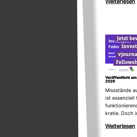
Wei­ter­lesen
Jetzt b
Inves­t
vjour­n
Fel­low­
Veröffentlicht am
2026
Miss­stände au
ist essen­ziell
funk­tio­nie­r
kratie. Doch 
Wei­ter­lesen