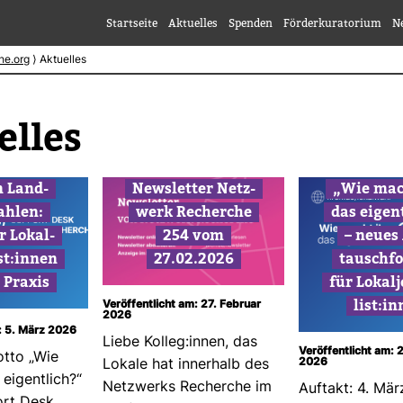
Startseite
Aktuelles
Spenden
Förderkuratorium
N
he.org
⟩
Aktuelles
elles
n Land­
News­letter Netz­
„Wie mac
ahlen:
werk Recherche
das eigent
r Lokal­
254 vom
– neues
ist:innen
27.02.2026
tausch­f
 Praxis
für Lokal­j
list:i
Veröffentlicht am: 27. Februar
2026
: 5. März 2026
Liebe Kolleg:innen, das
Veröffentlicht am: 
tto „Wie
2026
Lokale hat inner­halb des
eigent­lich?“
Netz­werks Recherche im
Auf­takt: 4. Mär