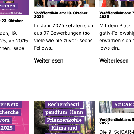
r:innen
Veröffentlicht am: 10. Oktober
Veröffentlicht am: 
2025
2025
: 23. Oktober
Im Jahr 2025 setzten sich
Mit dem Platz i
aus 97 Bewer­bungen (so
gativ-​Fel­low­s
och, 19.
viele wie nie zuvor) sechs
erwarben sich d
5, ab 20:15
Fel­lows…
lows ein…
innen: Isabel
…
Wei­ter­lesen
Wei­ter­lesen
ter Netz­
Recher­che­sti­
SciCAR 
cherche
pen­dium: Kann
 vom
Pflan­zen­kohle
Veröffentlicht am:
2025
.2025
Klima und
Die 9. SciCAR-​