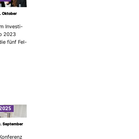
7. Oktober
m Inves­ti­
hip 2023
ie fünf Fel­
2025
 9. September
​Konferenz