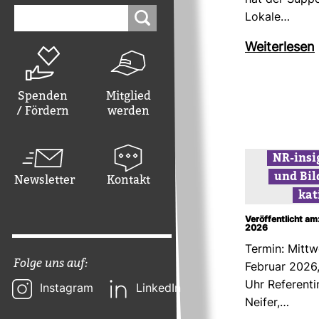
hat der Sup­p
Suchen
Lokale…
nach:
Wei­ter­lesen
Spenden
Mitglied
/ Fördern
werden
NR-​insi
und Bild­
Newsletter
Kontakt
ka­
Veröffentlicht am
2026
Termin: Mitt­
Folge uns auf:
Februar 2026,
Uhr Refe­ren­t
Instagram
LinkedIn
Neifer,…