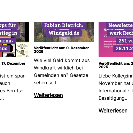
pps für
Fabian Diet­rich:
News­lette
stieg in
Wind­geld.de
werk Rec
ur­na­
251 v
mus
28.11.
Veröffentlicht am: 9. Dezember
2025
Wie viel Geld kommt aus
: 17. Dezember
Veröffentlicht am:
2025
Wind­kraft wirk­lich bei
Gemeinden an? Gesetze
 ist ein span­
Liebe Kolleg:in
sehen seit…
 auch
November hat s
les Berufs­
Inter­na­tio­nale
Wei­ter­lesen
r…
Besei­ti­gung…
Wei­ter­lesen