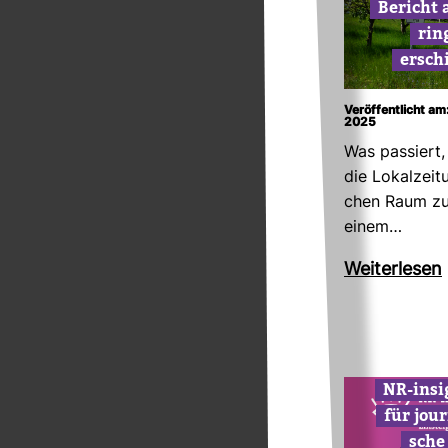
Bericht 
rin
ersch
Veröffentlicht am
2025
Was pas­siert
die Lokal­zei­t
chen Raum zur
einem…
Wei­ter­lesen
NR-​insi
für jour­
sche