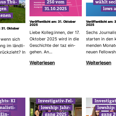
aus Thü­
250 vom
wählt sec
gen
31.10.2025
lows 
ienen
Veröffentlicht am: 31. Oktober
Veröffentlicht am: 
2025
2025
: 31. Oktober
Liebe Kolleg:innen, der 17.
Sechs Jour­na­li
Oktober 2025 wird in die
starten in den
, wenn sich
Geschichte der taz ein­
menden Monat
ung im länd­li­
gehen. An…
neuen Fel­low­s
ück­zieht? In
Wei­ter­lesen
Wei­ter­lesen
ghts: KI
Inves­ti­gativ-​Fel­
Inves­ti­gat
na­lis­ti­
low­ship: Jahr­
low­ship:
 Ein­
gang 2025
gang 2