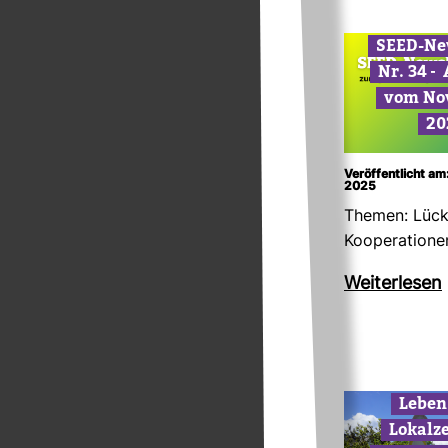
SEED-​Ne
Nr. 34 –
vom No
20
Veröffentlicht a
2025
Themen: Lücke
Koope­ra­tion
Wei­ter­lesen
Leben
Lokal­z