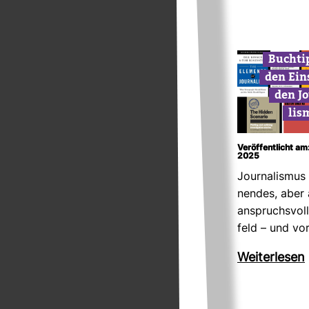
Buch­ti
den Ein­
den Jo
lis
Veröffentlicht am
2025
Jour­na­lismus
nendes, aber
anspruchs­vol
feld – und vo
Wei­ter­lesen