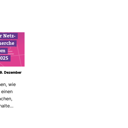
r Netz­
herche
om
2025
 19. Dezember
nen, wie
 einen
achen,
halte…