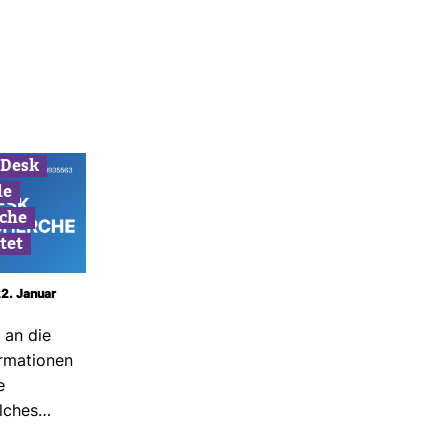
 Desk
le
che
tet
22. Januar
 an die
r­ma­tionen
e
l­ches…