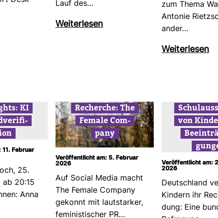
ort Desk
Lauf des…
zum Thema Wah
Antonie Rietz­s
Wei­ter­lesen
ander…
Wei­ter­lesen
ghts: KI
Recherche: The
Schul­aus­
ve­ri­fi­
Female Com­
von Kin­d
tion
pany
Beein­trä
gung
: 11. Februar
Veröffentlicht am: 5. Februar
Veröffentlicht am: 
2026
2026
woch, 25.
Auf Social Media macht
 ab 20:15
Deutsch­land ve
The Female Com­pany
innen: Anna
Kin­dern ihr Rec
gekonnt mit laut­starker,
dung: Eine bun­
femi­nis­ti­scher PR…