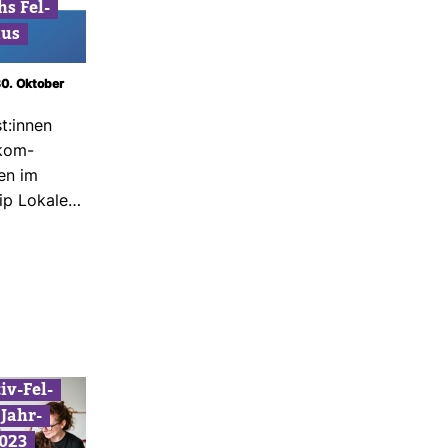
hs Fel­
aus
30. Oktober
st:innen
 kom­
en im
hip Lokale…
iv-​Fel­
 Jahr­
023